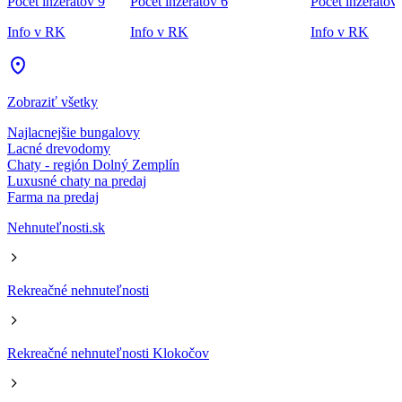
Počet inzerátov 9
Počet inzerátov 6
Počet inzerátov
Info v RK
Info v RK
Info v RK
Zobraziť všetky
Najlacnejšie bungalovy
Lacné drevodomy
Chaty - región Dolný Zemplín
Luxusné chaty na predaj
Farma na predaj
Nehnuteľnosti.sk
Rekreačné nehnuteľnosti
Rekreačné nehnuteľnosti Klokočov