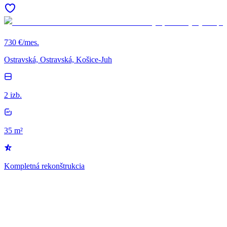
730 €/mes.
Ostravská, Ostravská, Košice-Juh
2 izb.
35 m²
Kompletná rekonštrukcia