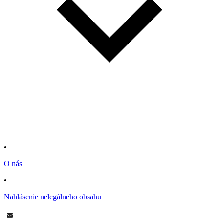
•
O nás
•
Nahlásenie nelegálneho obsahu