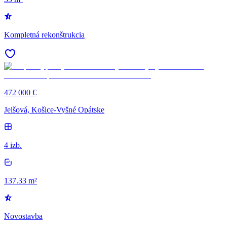
Kompletná rekonštrukcia
472 000 €
Jelšová, Košice-Vyšné Opátske
4 izb.
137.33 m²
Novostavba