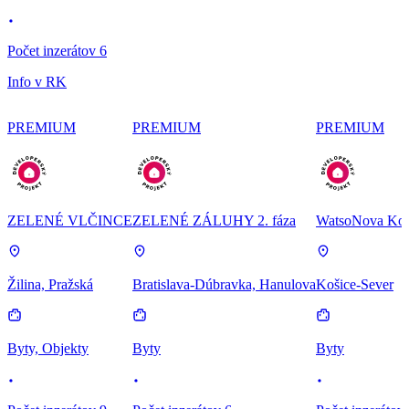
Počet inzerátov 6
Info v RK
PREMIUM
PREMIUM
PREMIUM
ZELENÉ VLČINCE
ZELENÉ ZÁLUHY 2. fáza
WatsoNova Koš
Žilina, Pražská
Bratislava-Dúbravka, Hanulova
Košice-Sever
Byty, Objekty
Byty
Byty