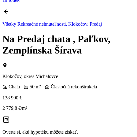
19 fotiek
Všetky Rekreačné nehnuteľnosti, Klokočov, Predaj
Na Predaj chata , Paľkov,
Zemplínska Šírava
Klokočov, okres Michalovce
Chata
50 m²
Čiastočná rekonštrukcia
138 990 €
2 779,8 €/m²
Overte si, akú hypotéku môžete získať.