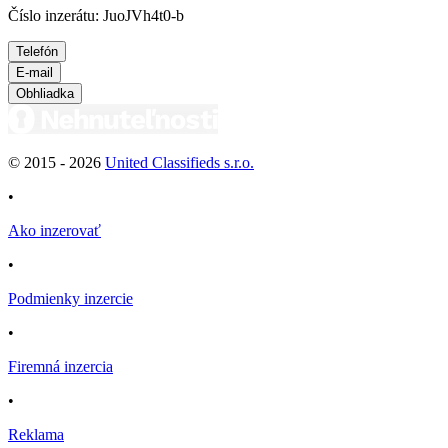
Číslo inzerátu: JuoJVh4t0-b
Telefón
E-mail
Obhliadka
© 2015 -
2026
United Classifieds s.r.o.
•
Ako inzerovať
•
Podmienky inzercie
•
Firemná inzercia
•
Reklama