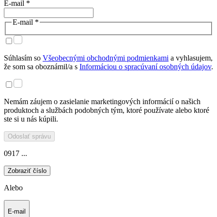
E-mail *
E-mail *
Súhlasím so
Všeobecnými obchodnými podmienkami
a vyhlasujem,
že som sa oboznámil/a s
Informáciou o spracúvaní osobných údajov
.
Nemám záujem o zasielanie marketingových informácií o našich
produktoch a službách podobných tým, ktoré používate alebo ktoré
ste si u nás kúpili.
Odoslať správu
0917 ...
Zobraziť číslo
Alebo
E-mail