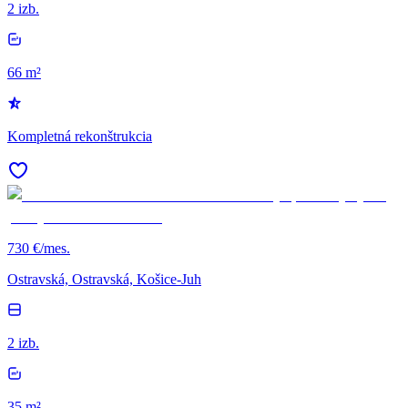
2 izb.
66 m²
Kompletná rekonštrukcia
730 €/mes.
Ostravská, Ostravská, Košice-Juh
2 izb.
35 m²