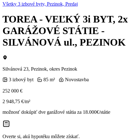
Všetky 3 izbové byty, Pezinok, Predaj
TOREA - VEĽKÝ 3i BYT, 2x
GARÁŽOVÉ STÁTIE -
SILVÁNOVÁ ul., PEZINOK
Silvánová 23, Pezinok, okres Pezinok
3 izbový byt
85 m²
Novostavba
252 000 €
2 948,75 €/m²
možnosť dokúpiť dve garážové státia za 18.000€/státie
Overte si, akú hypotéku môžete získať.