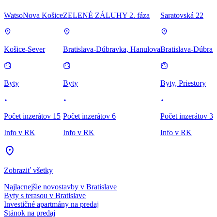
WatsoNova Košice
ZELENÉ ZÁLUHY 2. fáza
Saratovská 22
Košice-Sever
Bratislava-Dúbravka, Hanulova
Bratislava-Dúbrav
Byty
Byty
Byty, Priestory
Počet inzerátov 15
Počet inzerátov 6
Počet inzerátov 3
Info v RK
Info v RK
Info v RK
Zobraziť všetky
Najlacnejšie novostavby v Bratislave
Byty s terasou v Bratislave
Investičné apartmány na predaj
Stánok na predaj