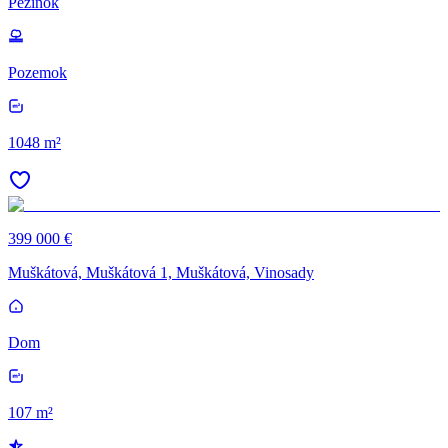
Pezinok
Pozemok
1048 m²
399 000 €
Muškátová, Muškátová 1, Muškátová, Vinosady
Dom
107 m²