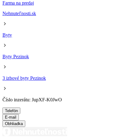
Farma na predaj
Nehnuteľnosti.sk
Byty
Byty Pezinok
3 izbové byty Pezinok
Číslo inzerátu: JupXF-K0JwO
Telefón
E-mail
Obhliadka