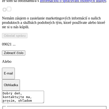
že som sa oboznámil/a s
Informáciou o spracúvaní osobných údajov
.
Nemám záujem o zasielanie marketingových informácií o našich
produktoch a službách podobných tým, ktoré používate alebo ktoré
ste si u nás kúpili.
Odoslať správu
09021 ...
Zobraziť číslo
Alebo
E-mail
Obhliadka