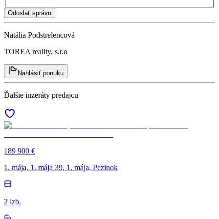
Odoslať správu
Natália Podstrelencová
TOREA reality, s.r.o
Nahlásiť ponuku
Ďalšie inzeráty predajcu
189 900 €
1. mája, 1. mája 39, 1. mája, Pezinok
2 izb.