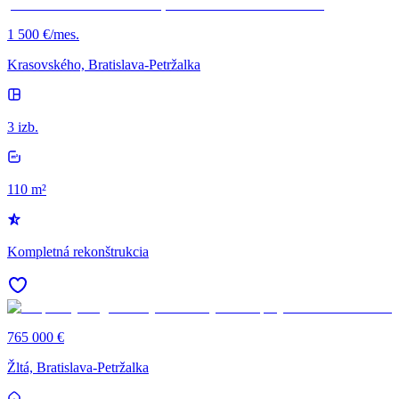
1 500 €/mes.
Krasovského, Bratislava-Petržalka
3 izb.
110 m²
Kompletná rekonštrukcia
765 000 €
Žltá, Bratislava-Petržalka