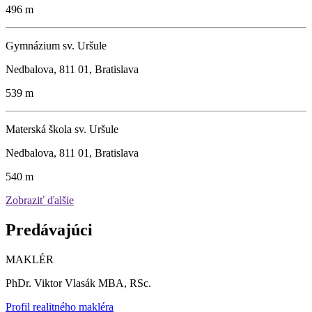
496 m
Gymnázium sv. Uršule
Nedbalova, 811 01, Bratislava
539 m
Materská škola sv. Uršule
Nedbalova, 811 01, Bratislava
540 m
Zobraziť ďalšie
Predávajúci
MAKLÉR
PhDr. Viktor Vlasák MBA, RSc.
Profil realitného makléra