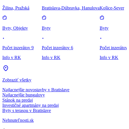
Žilina, Pražská
Bratislava-Dúbravka, Hanulova
Košice-Sever
Byty, Objekty
Byty
Byty
Počet inzerátov 9
Počet inzerátov 6
Počet inzerátov
Info v RK
Info v RK
Info v RK
Zobraziť všetky
Najlacnejšie novostavby v Bratislave
Najlacnejšie bungalovy
Stánok na predaj
Investičné apartmány na predaj
Byty s terasou v Bratislave
Nehnuteľnosti.sk