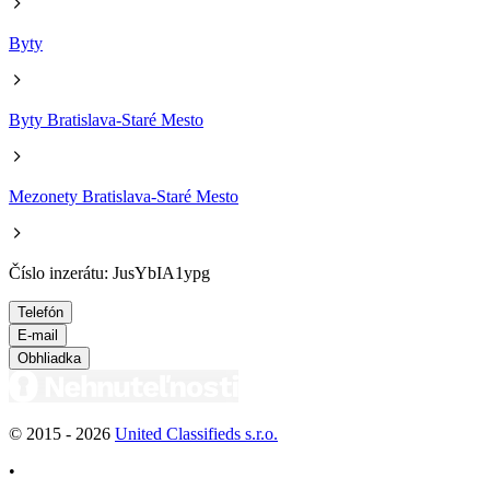
Byty
Byty Bratislava-Staré Mesto
Mezonety Bratislava-Staré Mesto
Číslo inzerátu: JusYbIA1ypg
Telefón
E-mail
Obhliadka
© 2015 -
2026
United Classifieds s.r.o.
•