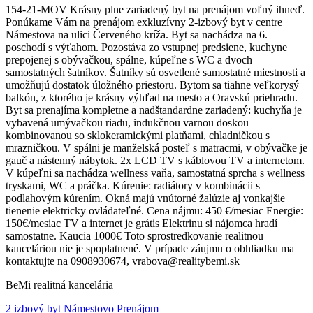
154-21-MOV Krásny plne zariadený byt na prenájom voľný ihneď.
Ponúkame Vám na prenájom exkluzívny 2-izbový byt v centre
Námestova na ulici Červeného kríža. Byt sa nachádza na 6.
poschodí s výťahom. Pozostáva zo vstupnej predsiene, kuchyne
prepojenej s obývačkou, spálne, kúpeľne s WC a dvoch
samostatných šatníkov. Šatníky sú osvetlené samostatné miestnosti a
umožňujú dostatok úložného priestoru. Bytom sa tiahne veľkorysý
balkón, z ktorého je krásny výhľad na mesto a Oravskú priehradu.
Byt sa prenajíma kompletne a nadštandardne zariadený: kuchyňa je
vybavená umývačkou riadu, indukčnou varnou doskou
kombinovanou so sklokeramickými platňami, chladničkou s
mrazničkou. V spálni je manželská posteľ s matracmi, v obývačke je
gauč a nástenný nábytok. 2x LCD TV s káblovou TV a internetom.
V kúpeľni sa nachádza wellness vaňa, samostatná sprcha s wellness
tryskami, WC a práčka. Kúrenie: radiátory v kombinácii s
podlahovým kúrením. Okná majú vnútorné žalúzie aj vonkajšie
tienenie elektricky ovládateľné. Cena nájmu: 450 €/mesiac Energie:
150€/mesiac TV a internet je grátis Elektrinu si nájomca hradí
samostatne. Kaucia 1000€ Toto sprostredkovanie realitnou
kanceláriou nie je spoplatnené. V prípade záujmu o obhliadku ma
kontaktujte na 0908930674, vrabova@realitybemi.sk
BeMi realitná kancelária
2 izbový byt Námestovo Prenájom