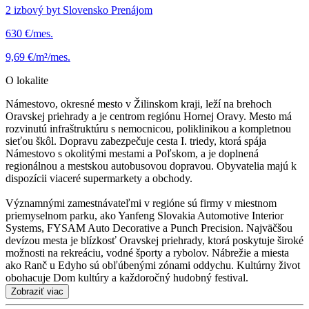
2 izbový byt Slovensko Prenájom
630 €/mes.
9,69 €/m²/mes.
O lokalite
Námestovo, okresné mesto v Žilinskom kraji, leží na brehoch
Oravskej priehrady a je centrom regiónu Hornej Oravy. Mesto má
rozvinutú infraštruktúru s nemocnicou, poliklinikou a kompletnou
sieťou škôl. Dopravu zabezpečuje cesta I. triedy, ktorá spája
Námestovo s okolitými mestami a Poľskom, a je doplnená
regionálnou a mestskou autobusovou dopravou. Obyvatelia majú k
dispozícii viaceré supermarkety a obchody.
Významnými zamestnávateľmi v regióne sú firmy v miestnom
priemyselnom parku, ako Yanfeng Slovakia Automotive Interior
Systems, FYSAM Auto Decorative a Punch Precision. Najväčšou
devízou mesta je blízkosť Oravskej priehrady, ktorá poskytuje široké
možnosti na rekreáciu, vodné športy a rybolov. Nábrežie a miesta
ako Ranč u Edyho sú obľúbenými zónami oddychu. Kultúrny život
obohacuje Dom kultúry a každoročný hudobný festival.
Zobraziť viac