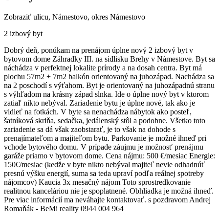
Zobraziť ulicu
, Námestovo, okres Námestovo
2 izbový byt
Dobrý deň, ponúkam na prenájom úplne nový 2 izbový byt v
bytovom dome Záhradky III. na sídlisku Brehy v Námestove. Byt sa
náchádza v perfektnej lokalite prírody a na dosah centra. Byt má
plochu 57m2 + 7m2 balkón orientovaný na juhozápad. Nachádza sa
na 2 poschodí s výťahom. Byt je orientovaný na juhozápadnú stranu
s výhľadom na krásny západ slnka. Ide o úplne nový byt v ktorom
zatiaľ nikto nebýval. Zariadenie bytu je úplne nové, tak ako je
vidieť na fotkách. V byte sa nenachádza nábytok ako posteľ,
šatníková skriňa, sedačka, jedálenský stôl a podobne. Všetko toto
zariadenie sa dá však zaobstarať, je to však na dohode s
prenajímateľom a majiteľom bytu. Parkovanie je možné ihneď pri
vchode bytového domu. V prípade záujmu je možnosť prenájmu
garáže priamo v bytovom dome. Cena nájmu: 500 €/mesiac Energie:
150€/mesiac (kedže v byte nikto nebýval majiteľ nevie odhadnúť
presnú výšku energií, suma sa teda upraví podľa reálnej spotreby
nájomcov) Kaucia 3x mesačný nájom Toto sprostredkovanie
realitnou kanceláriou nie je spoplatnené. Obhliadka je možná ihneď.
Pre viac informácií ma neváhajte kontaktovať. s pozdravom Andrej
Romaňák - BeMi reality 0944 004 964