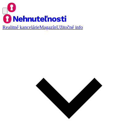
Realitné kancelárie
Magazín
Užitočné info