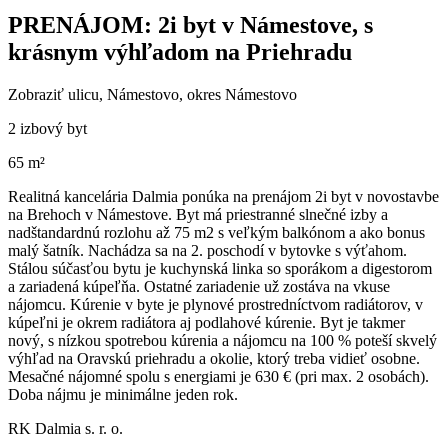
PRENÁJOM: 2i byt v Námestove, s
krásnym výhľadom na Priehradu
Zobraziť ulicu
, Námestovo, okres Námestovo
2 izbový byt
65 m²
Realitná kancelária Dalmia ponúka na prenájom 2i byt v novostavbe
na Brehoch v Námestove. Byt má priestranné slnečné izby a
nadštandardnú rozlohu až 75 m2 s veľkým balkónom a ako bonus
malý šatník. Nachádza sa na 2. poschodí v bytovke s výťahom.
Stálou súčasťou bytu je kuchynská linka so sporákom a digestorom
a zariadená kúpeľňa. Ostatné zariadenie už zostáva na vkuse
nájomcu. Kúrenie v byte je plynové prostredníctvom radiátorov, v
kúpeľni je okrem radiátora aj podlahové kúrenie. Byt je takmer
nový, s nízkou spotrebou kúrenia a nájomcu na 100 % poteší skvelý
výhľad na Oravskú priehradu a okolie, ktorý treba vidieť osobne.
Mesačné nájomné spolu s energiami je 630 € (pri max. 2 osobách).
Doba nájmu je minimálne jeden rok.
RK Dalmia s. r. o.