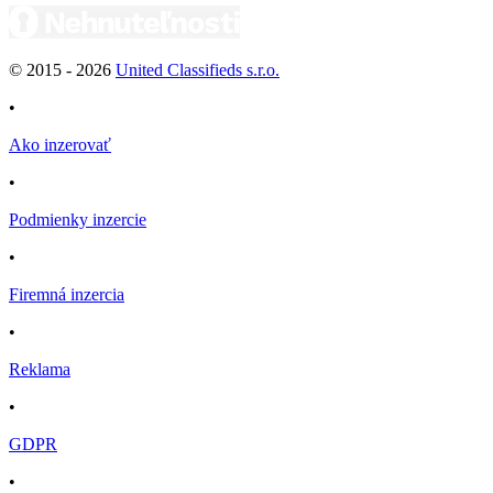
© 2015 -
2026
United Classifieds s.r.o.
•
Ako inzerovať
•
Podmienky inzercie
•
Firemná inzercia
•
Reklama
•
GDPR
•