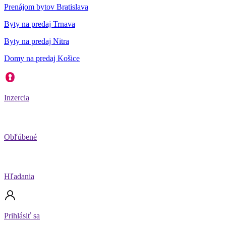
Prenájom bytov Bratislava
Byty na predaj Trnava
Byty na predaj Nitra
Domy na predaj Košice
Inzercia
Obľúbené
Hľadania
Prihlásiť sa