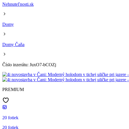
Nehnuteľnosti.sk
Domy
Domy Čaňa
Číslo inzerátu: JuxO7-bCOZj
PREMIUM
20 fotiek
20 fotiek