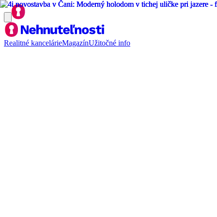
Realitné kancelárie
Magazín
Užitočné info