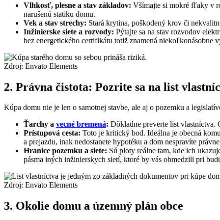
Vlhkosť, plesne a stav základov:
Všímajte si mokré fľaky v r
narušenú statiku domu.
Vek a stav strechy:
Stará krytina, poškodený krov či nekvalitné
Inžinierske siete a rozvody:
Pýtajte sa na stav rozvodov elekt
bez energetického certifikátu totiž znamená niekoľkonásobne v
Zdroj: Envato Elements
2. Právna čistota: Pozrite sa na list vlastn
Kúpa domu nie je len o samotnej stavbe, ale aj o pozemku a legislatíve
Ťarchy a
vecné bremená
:
Dôkladne preverte list vlastníctva. 
Prístupová cesta:
Toto je kritický bod. Ideálna je obecná kom
a prejazdu, inak nedostanete hypotéku a dom nespravíte právne
Hranice pozemku a siete:
Sú ploty reálne tam, kde ich ukazu
pásma iných inžinierskych sietí, ktoré by vás obmedzili pri bud
Zdroj: Envato Elements
3. Okolie domu a územný plán obce