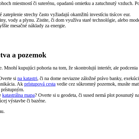
ohoch miestností či suterénu, opadanú omietku a zatuchnutý vzduch. Poz
 zateplenie strechy často vyžiadajú okamžitú investíciu tisícov eur.
riny, vody a plynu. Zistite, či dom využíva staré technológie, alebo mo
yššie mesačné náklady za energie.
íctva a pozemok
. Mnohí kupujúci pohoria na tom, že skontrolujú interiér, ale podcenia 
Overte si
na katastri
, či na dome neviazne záložné právo banky, exekúc
unikácia. Ak
prístupová cesta
vedie cez súkromný pozemok, musíte mať n
 prístupným.
je
katastrálna mapa
? Overte si u geodeta, či sused nemá plot posunutý 
úcej výstavbe či bazéne.