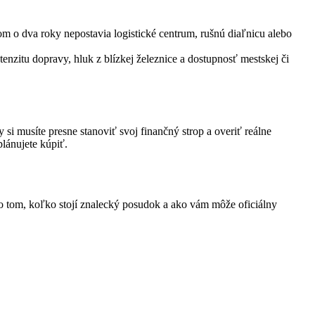
m o dva roky nepostavia logistické centrum, rušnú diaľnicu alebo
tenzitu dopravy, hluk z blízkej železnice a dostupnosť mestskej či
i musíte presne stanoviť svoj finančný strop a overiť reálne
lánujete kúpiť.
ok o tom, koľko stojí znalecký posudok a ako vám môže oficiálny