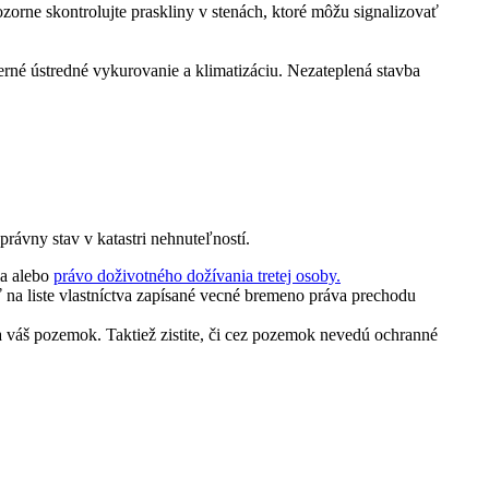
orne skontrolujte praskliny v stenách, ktoré môžu signalizovať
derné ústredné vykurovanie a klimatizáciu. Nezateplená stavba
právny stav v katastri nehnuteľností.
ia alebo
právo doživotného dožívania tretej osoby.
a liste vlastníctva zapísané vecné bremeno práva prechodu
na váš pozemok. Taktiež zistite, či cez pozemok nevedú ochranné