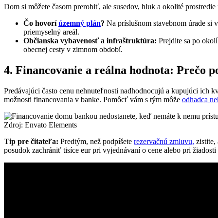
Dom si môžete časom prerobiť, ale susedov, hluk a okolité prostredie
Čo hovorí
územný plán
?
Na príslušnom stavebnom úrade si vy
priemyselný areál.
Občianska vybavenosť a infraštruktúra:
Prejdite sa po okolí
obecnej cesty v zimnom období.
4. Financovanie a reálna hodnota: Prečo p
Predávajúci často cenu nehnuteľnosti nadhodnocujú a kupujúci ich kv
možnosti financovania v banke. Pomôcť vám s tým môže
odhadca ne
Zdroj: Envato Elements
Tip pre čitateľa:
Predtým, než podpíšete
rezervačnú zmluvu,
zistite
posudok zachrániť tisíce eur pri vyjednávaní o cene alebo pri žiadosti