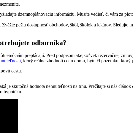
 nezmeníte.
žiadajte územnoplánovaciu informáciu. Musíte vedieť, či vám za ploto
. Zvážte pešiu dostupnosť obchodov, škôl, škôlok a lekárov. Sledujte in
otrebujete odborníka?
ôli emóciám preplácajú. Pred podpisom akejkoľvek rezervačnej zmluvy s
hnuteľností
, ktorý reálne zhodnotí cenu domu, bytu či pozemku, ktorý p
, aká je skutočná hodnota nehnuteľnosti na trhu. Prečítajte si náš člán
 o hypotéku.