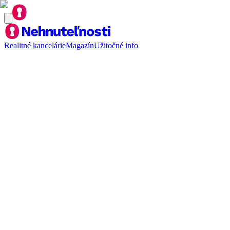
Realitné kancelárie
Magazín
Užitočné info