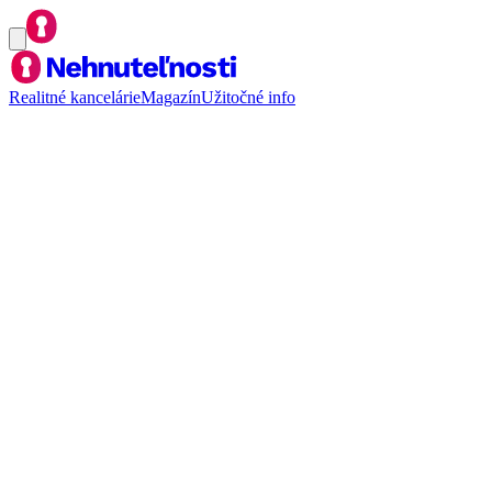
Realitné kancelárie
Magazín
Užitočné info