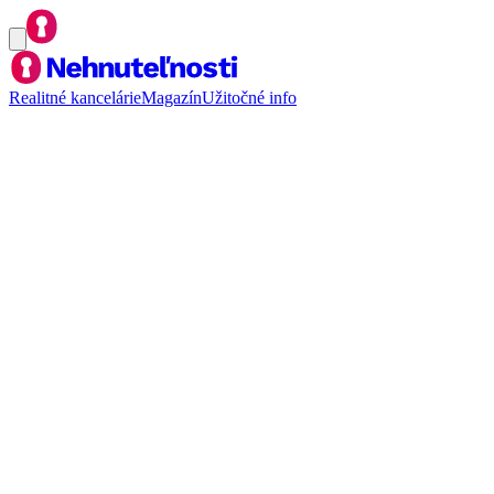
Realitné kancelárie
Magazín
Užitočné info