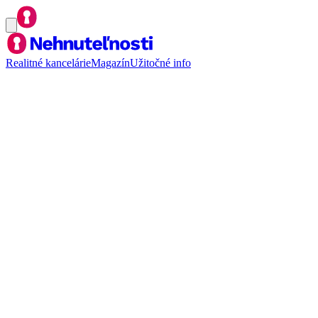
Realitné kancelárie
Magazín
Užitočné info