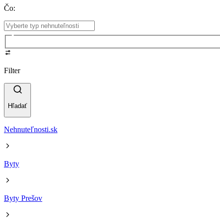
Čo
:
Filter
Hľadať
Nehnuteľnosti.sk
Byty
Byty Prešov