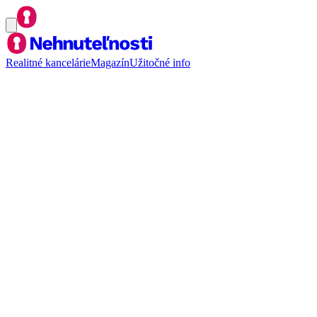
Realitné kancelárie
Magazín
Užitočné info