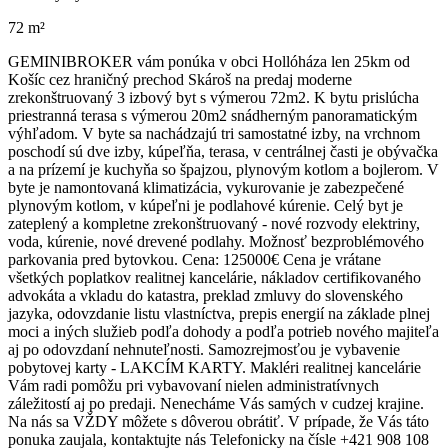
72 m²
GEMINIBROKER vám ponúka v obci Hollóháza len 25km od
Košíc cez hraničný prechod Skároš na predaj moderne
zrekonštruovaný 3 izbový byt s výmerou 72m2. K bytu prislúcha
priestranná terasa s výmerou 20m2 snádherným panoramatickým
výhľadom. V byte sa nachádzajú tri samostatné izby, na vrchnom
poschodí sú dve izby, kúpeľňa, terasa, v centrálnej časti je obývačka
a na prízemí je kuchyňa so špajzou, plynovým kotlom a bojlerom. V
byte je namontovaná klimatizácia, vykurovanie je zabezpečené
plynovým kotlom, v kúpeľni je podlahové kúrenie. Celý byt je
zateplený a kompletne zrekonštruovaný - nové rozvody elektriny,
voda, kúrenie, nové drevené podlahy. Možnosť bezproblémového
parkovania pred bytovkou. Cena: 125000€ Cena je vrátane
všetkých poplatkov realitnej kancelárie, nákladov certifikovaného
advokáta a vkladu do katastra, preklad zmluvy do slovenského
jazyka, odovzdanie listu vlastníctva, prepis energií na základe plnej
moci a iných služieb podľa dohody a podľa potrieb nového majiteľa
aj po odovzdaní nehnuteľnosti. Samozrejmosťou je vybavenie
pobytovej karty - LAKCÍM KARTY. Makléri realitnej kancelárie
Vám radi pomôžu pri vybavovaní nielen administratívnych
záležitostí aj po predaji. Nenecháme Vás samých v cudzej krajine.
Na nás sa VŽDY môžete s dôverou obrátiť. V prípade, že Vás táto
ponuka zaujala, kontaktujte nás Telefonicky na čísle +421 908 108