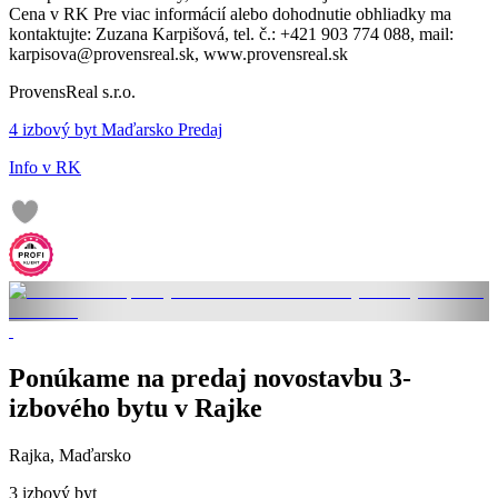
Cena v RK Pre viac informácií alebo dohodnutie obhliadky ma
kontaktujte: Zuzana Karpišová, tel. č.: +421 903 774 088, mail:
karpisova@provensreal.sk, www.provensreal.sk
ProvensReal s.r.o.
4 izbový byt Maďarsko Predaj
Info v RK
Ponúkame na predaj novostavbu 3-
izbového bytu v Rajke
Rajka, Maďarsko
3 izbový byt