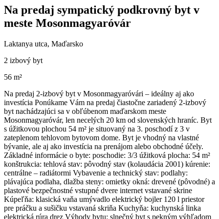
Na predaj sympatický podkrovný byt v
meste Mosonmagyaróvár
Laktanya utca, Maďarsko
2 izbový byt
56 m²
Na predaj 2-izbový byt v Mosonmagyaróvári – ideálny aj ako
investícia Ponúkame Vám na predaj čiastočne zariadený 2-izbový
byt nachádzajúci sa v obľúbenom maďarskom meste
Mosonmagyaróvár, len necelých 20 km od slovenských hraníc. Byt
s úžitkovou plochou 54 m² je situovaný na 3. poschodí z 3 v
zateplenom tehlovom bytovom dome. Byt je vhodný na vlastné
bývanie, ale aj ako investícia na prenájom alebo obchodné účely.
Základné informácie o byte: poschodie: 3/3 úžitková plocha: 54 m²
konštrukcia: tehlová stav: pôvodný stav (kolaudácia 2001) kúrenie:
centrálne – radiátormi Vybavenie a technický stav: podlahy:
plávajúca podlaha, dlažba steny: omietky okná: drevené (pôvodné) a
plastové bezpečnostné vstupné dvere internet vstavané skrine
Kúpeľňa: klasická vaňa umývadlo elektrický bojler 120 l priestor
pre práčku a sušičku vstavaná skriňa Kuchyňa: kuchynská linka
elektrická rúra drez Výhody bytu: slnečný byt s pekným výhľadom