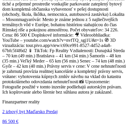
tiché a príjemné prostredie vonkajšie parkovanie zateplený bytový
dom kompletná občianska vybavenosť v pešej dostupnosti
(obchody, škola, škôlka, nemocnica, autobusová zastávka) Lokalita
– Mosonmagyaróvár: Mesto je známe jednou z 5 najliečivejších
termálnych vôd v Európe, bohatou históriou siahajúcou do čias
Rímskej ríše a pokojnou atmosférou. Počet obyvateľov: 34 226.
Cena: 86 500 € Doplnkové informácie: 🎥 Videoobhliadka:
YouTube – youtube.com/watch?v=nvfTQ_sgj1U&t=1s 🧭 3D
vizualizácia: tour.pivo.app/view/c69ce991-8527-4d52-a4a8-
67bfc5f4f6d2 📱 TikTok: Fp Reality Vzdialenosti: Dunajská Streda
– 70 km (49 min.) Bratislava – 41 km (34 min.) Šamorín – 48 km
(35 min.) Veľký Meder – 65 km (56 min.) Senec – 74 km (48 min.)
Győr – 42 km (40 min.) Právny servis v cene: V cene nehnuteľnosti
je zahrnutá provízia realitnej kancelárie a kompletný právny servis,
vrátane: vyhotovenia kúpnych zmlúv návrhu na vklad do katastra
protokolárneho odovzdania nehnuteľnosti 📸 Upozornenie:
Fotografie použité v tomto inzeráte podliehajú autorským právam.
Ich kopírovanie alebo šírenie bez súhlasu autora je zakázané.
Finanzpartner reality
2 izbový byt Maďarsko Predaj
86 500 €