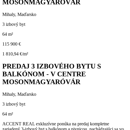
MOSONMAGYARÓVÁR
Mihaly, Maďarsko
3 izbový byt
64 m²
115 900 €
1 810,94 €/m²
PREDAJ 3 IZBOVÉHO BYTU S
BALKÓNOM - V CENTRE
MOSONMAGYARÓVÁR
Mihaly, Maďarsko
3 izbový byt
64 m²
ACCENT REAL exkluzívne ponúka na predaj kompletne
zariadený 3-izbový byt s balkónom a pivnicou, nachádzajúci sa vo