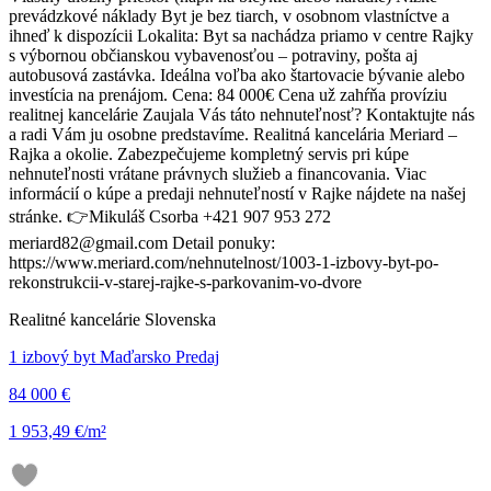
prevádzkové náklady Byt je bez tiarch, v osobnom vlastníctve a
ihneď k dispozícii Lokalita: Byt sa nachádza priamo v centre Rajky
s výbornou občianskou vybavenosťou – potraviny, pošta aj
autobusová zastávka. Ideálna voľba ako štartovacie bývanie alebo
investícia na prenájom. Cena: 84 000€ Cena už zahŕňa províziu
realitnej kancelárie Zaujala Vás táto nehnuteľnosť? Kontaktujte nás
a radi Vám ju osobne predstavíme. Realitná kancelária Meriard –
Rajka a okolie. Zabezpečujeme kompletný servis pri kúpe
nehnuteľnosti vrátane právnych služieb a financovania. Viac
informácií o kúpe a predaji nehnuteľností v Rajke nájdete na našej
stránke. 👉Mikuláš Csorba +421 907 953 272
meriard82@gmail.com Detail ponuky:
https://www.meriard.com/nehnutelnost/1003-1-izbovy-byt-po-
rekonstrukcii-v-starej-rajke-s-parkovanim-vo-dvore
Realitné kancelárie Slovenska
1 izbový byt Maďarsko Predaj
84 000 €
1 953,49 €/m²