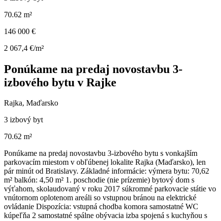
70.62 m²
146 000 €
2 067,4 €/m²
Ponúkame na predaj novostavbu 3-
izbového bytu v Rajke
Rajka, Maďarsko
3 izbový byt
70.62 m²
Ponúkame na predaj novostavbu 3-izbového bytu s vonkajším
parkovacím miestom v obľúbenej lokalite Rajka (Maďarsko), len
pár minút od Bratislavy. Základné informácie: výmera bytu: 70,62
m² balkón: 4,50 m² 1. poschodie (nie prízemie) bytový dom s
výťahom, skolaudovaný v roku 2017 súkromné parkovacie státie vo
vnútornom oplotenom areáli so vstupnou bránou na elektrické
ovládanie Dispozícia: vstupná chodba komora samostatné WC
kúpeľňa 2 samostatné spálne obývacia izba spojená s kuchyňou s