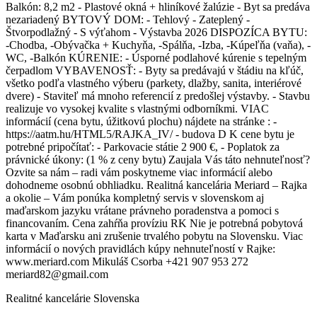
Balkón: 8,2 m2 - Plastové okná + hliníkové žalúzie - Byt sa predáva
nezariadený BYTOVÝ DOM: - Tehlový - Zateplený -
Štvorpodlažný - S výťahom - Výstavba 2026 DISPOZÍCA BYTU:
-Chodba, -Obývačka + Kuchyňa, -Spálňa, -Izba, -Kúpeľňa (vaňa), -
WC, -Balkón KÚRENIE: - Úsporné podlahové kúrenie s tepelným
čerpadlom VYBAVENOSŤ: - Byty sa predávajú v štádiu na kľúč,
všetko podľa vlastného výberu (parkety, dlažby, sanita, interiérové
dvere) - Staviteľ má mnoho referencií z predošlej výstavby. - Stavbu
realizuje vo vysokej kvalite s vlastnými odborníkmi. VIAC
informácií (cena bytu, úžitkovú plochu) nájdete na stránke : -
https://aatm.hu/HTML5/RAJKA_IV/ - budova D K cene bytu je
potrebné pripočítať: - Parkovacie státie 2 900 €, - Poplatok za
právnické úkony: (1 % z ceny bytu) Zaujala Vás táto nehnuteľnosť?
Ozvite sa nám – radi vám poskytneme viac informácií alebo
dohodneme osobnú obhliadku. Realitná kancelária Meriard – Rajka
a okolie – Vám ponúka kompletný servis v slovenskom aj
maďarskom jazyku vrátane právneho poradenstva a pomoci s
financovaním. Cena zahŕňa províziu RK Nie je potrebná pobytová
karta v Maďarsku ani zrušenie trvalého pobytu na Slovensku. Viac
informácií o nových pravidlách kúpy nehnuteľností v Rajke:
www.meriard.com Mikuláš Csorba +421 907 953 272
meriard82@gmail.com
Realitné kancelárie Slovenska