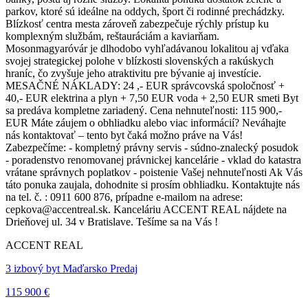
parkov, ktoré sú ideálne na oddych, šport či rodinné prechádzky.
Blízkosť centra mesta zároveň zabezpečuje rýchly prístup ku
komplexným službám, reštauráciám a kaviarňam.
Mosonmagyaróvár je dlhodobo vyhľadávanou lokalitou aj vďaka
svojej strategickej polohe v blízkosti slovenských a rakúskych
hraníc, čo zvyšuje jeho atraktivitu pre bývanie aj investície.
MESAČNÉ NÁKLADY: 24 ,- EUR správcovská spoločnosť +
40,- EUR elektrina a plyn + 7,50 EUR voda + 2,50 EUR smeti Byt
sa predáva kompletne zariadený. Cena nehnuteľnosti: 115 900,-
EUR Máte záujem o obhliadku alebo viac informácií? Neváhajte
nás kontaktovať – tento byt čaká možno práve na Vás!
Zabezpečíme: - kompletný právny servis - súdno-znalecký posudok
- poradenstvo renomovanej právnickej kancelárie - vklad do katastra
vrátane správnych poplatkov - poistenie Vašej nehnuteľnosti Ak Vás
táto ponuka zaujala, dohodnite si prosím obhliadku. Kontaktujte nás
na tel. č. : 0911 600 876, prípadne e-mailom na adrese:
cepkova@accentreal.sk. Kanceláriu ACCENT REAL nájdete na
Drieňovej ul. 34 v Bratislave. Tešíme sa na Vás !
ACCENT REAL
3 izbový byt Maďarsko Predaj
115 900 €