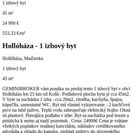
1 izbový byt
45 m²
24 900 €
553,33 €/m²
Hollóháza - 1 izbový byt
Hollóháza, Maďarsko
1 izbový byt
45 m²
GEMINIBROKER vám ponúka na predaj tento 1 izbový byt v obci
Hollóháza len 25 km od Košíc. Podlahová plocha bytu je cca 45m2.
V byte sa nachádza 1 izba - cca 20m2, chodba, kuchyňa, špajza,
kúpeľňa, samostatné WC. Byt má vlastné vykurovanie - 2 kachľové
pece na tuhé palivo. Teplú vodu zabezpečuje elektrciký bojler. Okná
sú plastové. Plavajúca podlaha v izbe. Byt sa nachádza pod lesom a
prislúcha k nemu aj malý pozemok . Cena: 24900€ Cena je vrátane
všetkých poplatkov realitnej kancelárie, nákladov certifikovaného
advokáta a vkladu do katastra, preklad zmluvy do slovenského