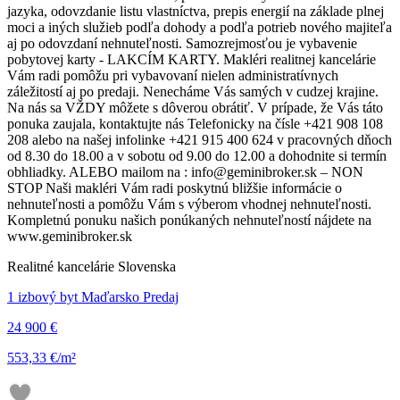
jazyka, odovzdanie listu vlastníctva, prepis energií na základe plnej
moci a iných služieb podľa dohody a podľa potrieb nového majiteľa
aj po odovzdaní nehnuteľnosti. Samozrejmosťou je vybavenie
pobytovej karty - LAKCÍM KARTY. Makléri realitnej kancelárie
Vám radi pomôžu pri vybavovaní nielen administratívnych
záležitostí aj po predaji. Nenecháme Vás samých v cudzej krajine.
Na nás sa VŽDY môžete s dôverou obrátiť. V prípade, že Vás táto
ponuka zaujala, kontaktujte nás Telefonicky na čísle +421 908 108
208 alebo na našej infolinke +421 915 400 624 v pracovných dňoch
od 8.30 do 18.00 a v sobotu od 9.00 do 12.00 a dohodnite si termín
obhliadky. ALEBO mailom na : info@geminibroker.sk – NON
STOP Naši makléri Vám radi poskytnú bližšie informácie o
nehnuteľnosti a pomôžu Vám s výberom vhodnej nehnuteľnosti.
Kompletnú ponuku našich ponúkaných nehnuteľností nájdete na
www.geminibroker.sk
Realitné kancelárie Slovenska
1 izbový byt Maďarsko Predaj
24 900 €
553,33 €/m²