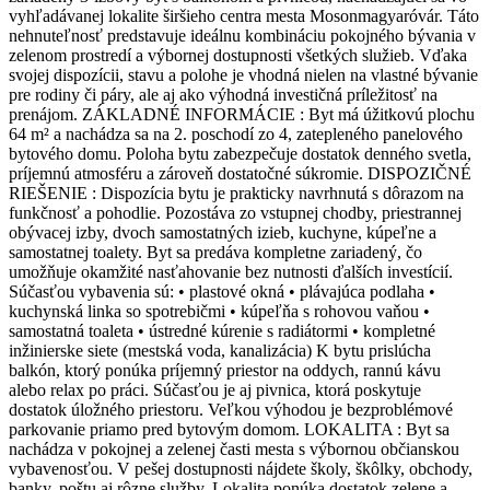
vyhľadávanej lokalite širšieho centra mesta Mosonmagyaróvár. Táto
nehnuteľnosť predstavuje ideálnu kombináciu pokojného bývania v
zelenom prostredí a výbornej dostupnosti všetkých služieb. Vďaka
svojej dispozícii, stavu a polohe je vhodná nielen na vlastné bývanie
pre rodiny či páry, ale aj ako výhodná investičná príležitosť na
prenájom. ZÁKLADNÉ INFORMÁCIE : Byt má úžitkovú plochu
64 m² a nachádza sa na 2. poschodí zo 4, zatepleného panelového
bytového domu. Poloha bytu zabezpečuje dostatok denného svetla,
príjemnú atmosféru a zároveň dostatočné súkromie. DISPOZIČNÉ
RIEŠENIE : Dispozícia bytu je prakticky navrhnutá s dôrazom na
funkčnosť a pohodlie. Pozostáva zo vstupnej chodby, priestrannej
obývacej izby, dvoch samostatných izieb, kuchyne, kúpeľne a
samostatnej toalety. Byt sa predáva kompletne zariadený, čo
umožňuje okamžité nasťahovanie bez nutnosti ďalších investícií.
Súčasťou vybavenia sú: • plastové okná • plávajúca podlaha •
kuchynská linka so spotrebičmi • kúpeľňa s rohovou vaňou •
samostatná toaleta • ústredné kúrenie s radiátormi • kompletné
inžinierske siete (mestská voda, kanalizácia) K bytu prislúcha
balkón, ktorý ponúka príjemný priestor na oddych, rannú kávu
alebo relax po práci. Súčasťou je aj pivnica, ktorá poskytuje
dostatok úložného priestoru. Veľkou výhodou je bezproblémové
parkovanie priamo pred bytovým domom. LOKALITA : Byt sa
nachádza v pokojnej a zelenej časti mesta s výbornou občianskou
vybavenosťou. V pešej dostupnosti nájdete školy, škôlky, obchody,
banky, poštu aj rôzne služby. Lokalita ponúka dostatok zelene a