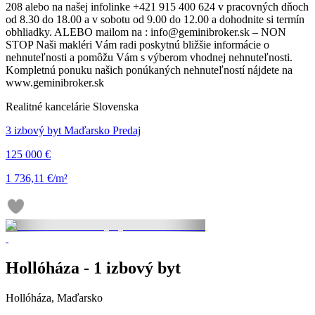
208 alebo na našej infolinke +421 915 400 624 v pracovných dňoch
od 8.30 do 18.00 a v sobotu od 9.00 do 12.00 a dohodnite si termín
obhliadky. ALEBO mailom na : info@geminibroker.sk – NON
STOP Naši makléri Vám radi poskytnú bližšie informácie o
nehnuteľnosti a pomôžu Vám s výberom vhodnej nehnuteľnosti.
Kompletnú ponuku našich ponúkaných nehnuteľností nájdete na
www.geminibroker.sk
Realitné kancelárie Slovenska
3 izbový byt Maďarsko Predaj
125 000 €
1 736,11 €/m²
Hollóháza - 1 izbový byt
Hollóháza, Maďarsko