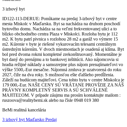
3 izbový byt
ID122-113-DERUE: Ponúkame na predaj 3-izbový byt v centre
mesta Miskolc v Maďarsku. Byt sa nachádza na druhom poschodí
bytového domu. Nachádza sa na veľmi frekventovanej ulici a to
blízko obchodného centra Plaza v Miskolci. Rozloha bytu je 112
m2. K bytu patrí pivnica s rozlohou 28 m2 a garáž vo výmere 15
m2. Kúrenie v byte je riešené vykurovacím telesami centrálnym
ústredným kúrením. V dvoch miestnostiach je osadená aj klíma. Byt
bol pred dvoma rokmi kompletné zrekonštruovaný. Momentálne je
byt daný do prenájmu a to bankovej inštitúcii. Ako nájomcovia si
hradia režijné náklady a samozrejme plus nájom prenajímateľovi vo
výške 5500,-Eur mesačne. Nájomná zmluva je uzatvorená do roku
2027, čiže na dva roky. S možnosťou ešte ďalšieho predĺženia.
Záleží na budúcom majiteľovi. Cena tohto bytu v centre Miskolca je
179 000,-Eur. NAŠE CENY SÚ VRÁTANE PROVÍZIE ZA NÁŠ
PRÁVNY KOMPLETNÝ SERVIS A SÚ SCHVÁLENÉ
MAJITEĽOM. V prípade záujmu ma prosím kontaktujte mailom :
ruszoova@realitybemi.sk alebo na čísle 0948 019 380
BeMi realitná kancelária
3 izbový byt Maďarsko Predaj