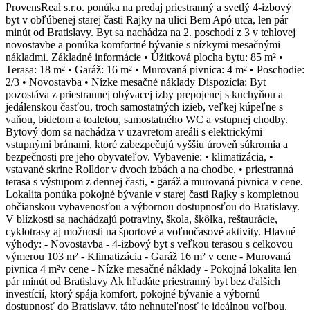
ProvensReal s.r.o. ponúka na predaj priestranný a svetlý 4-izbový
byt v obľúbenej starej časti Rajky na ulici Bem Apó utca, len pár
minút od Bratislavy. Byt sa nachádza na 2. poschodí z 3 v tehlovej
novostavbe a ponúka komfortné bývanie s nízkymi mesačnými
nákladmi. Základné informácie • Úžitková plocha bytu: 85 m² •
Terasa: 18 m² • Garáž: 16 m² • Murovaná pivnica: 4 m² • Poschodie:
2/3 • Novostavba • Nízke mesačné náklady Dispozícia: Byt
pozostáva z priestrannej obývacej izby prepojenej s kuchyňou a
jedálenskou časťou, troch samostatných izieb, veľkej kúpeľne s
vaňou, bidetom a toaletou, samostatného WC a vstupnej chodby.
Bytový dom sa nachádza v uzavretom areáli s elektrickými
vstupnými bránami, ktoré zabezpečujú vyššiu úroveň súkromia a
bezpečnosti pre jeho obyvateľov. Vybavenie: • klimatizácia, •
vstavané skrine Rolldor v dvoch izbách a na chodbe, • priestranná
terasa s výstupom z dennej časti, • garáž a murovaná pivnica v cene.
Lokalita ponúka pokojné bývanie v starej časti Rajky s kompletnou
občianskou vybavenosťou a výbornou dostupnosťou do Bratislavy.
V blízkosti sa nachádzajú potraviny, škola, škôlka, reštaurácie,
cyklotrasy aj možnosti na športové a voľnočasové aktivity. Hlavné
výhody: - Novostavba - 4-izbový byt s veľkou terasou s celkovou
výmerou 103 m² - Klimatizácia - Garáž 16 m² v cene - Murovaná
pivnica 4 m²v cene - Nízke mesačné náklady - Pokojná lokalita len
pár minút od Bratislavy Ak hľadáte priestranný byt bez ďalších
investícií, ktorý spája komfort, pokojné bývanie a výbornú
dostupnosť do Bratislavy, táto nehnuteľnosť je ideálnou voľbou.