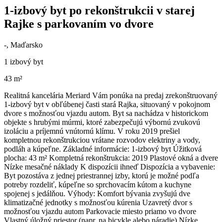
1-izbový byt po rekonštrukcii v starej
Rajke s parkovaním vo dvore
-, Maďarsko
1 izbový byt
43 m²
Realitná kancelária Meriard Vám ponúka na predaj zrekonštruovaný
1-izbový byt v obľúbenej časti stará Rajka, situovaný v pokojnom
dvore s možnosťou vjazdu autom. Byt sa nachádza v historickom
objekte s hrubými múrmi, ktoré zabezpečujú výbornú zvukovú
izoláciu a príjemnú vnútornú klímu. V roku 2019 prešiel
kompletnou rekonštrukciou vrátane rozvodov elektriny a vody,
podláh a kúpeľne. Základné informácie: 1-izbový byt Úžitková
plocha: 43 m² Kompletná rekonštrukcia: 2019 Plastové okná a dvere
Nízke mesačné náklady K dispozícii ihneď Dispozícia a vybavenie:
Byt pozostáva z jednej priestrannej izby, ktorú je možné podľa
potreby rozdeliť, kúpeľne so sprchovacím kútom a kuchyne
spojenej s jedálňou. Výhody: Komfort bývania zvyšujú dve
klimatizačné jednotky s možnosťou kúrenia Uzavretý dvor s
možnosťou vjazdu autom Parkovacie miesto priamo vo dvore
Vlastný úložný priestor (napr. na bicykle alebo náradie) Nízke