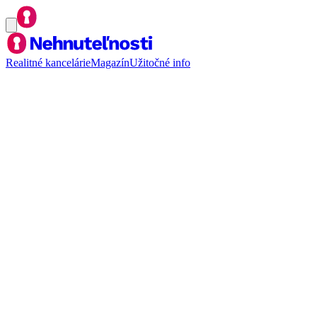
Realitné kancelárie
Magazín
Užitočné info