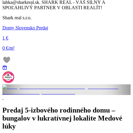
lahka@sharkreal.sk. SHARK REAL - VÁŠ SILNÝ A
SPOĽAHLIVÝ PARTNER V OBLASTI REALÍT!
Shark real s.r.o.
Domy Slovensko Predaj
1 €
0 €/m²
Predaj 5-izbového rodinného domu –
bungalov v lukratívnej lokalite Medové
lúky