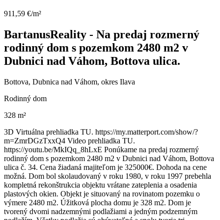
911,59 €/m²
BartanusReality - Na predaj rozmerný
rodinný dom s pozemkom 2480 m2 v
Dubnici nad Váhom, Bottova ulica.
Bottova, Dubnica nad Váhom, okres Ilava
Rodinný dom
328 m²
3D Virtuálna prehliadka TU. https://my.matterport.com/show/?
m=ZmrDGzTxxQ4 Video prehliadka TU.
https://youtu.be/MkIQq_8hLxE Ponúkame na predaj rozmerný
rodinný dom s pozemkom 2480 m2 v Dubnici nad Váhom, Bottova
ulica č. 34. Cena žiadaná majiteľom je 325000€. Dohoda na cene
možná. Dom bol skolaudovaný v roku 1980, v roku 1997 prebehla
kompletná rekonštrukcia objektu vrátane zateplenia a osadenia
plastových okien. Objekt je situovaný na rovinatom pozemku o
výmere 2480 m2. Úžitková plocha domu je 328 m2. Dom je
tvorený dvomi nadzemnými podlažiami a jedným podzemným