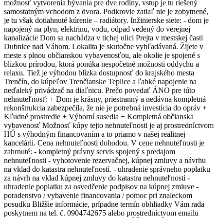
možnosť vytvorenia bývania pre dve rodiny, vstup je tu riešený
samostatným vchodom z dvora. Podkrovie zatiaľ nie je zobytnené,
je tu však dotiahnuté kúrenie – radiátory. Inžinierske siete: - dom je
napojený na plyn, elektrinu, vodu, odpad vedený do verejnej
kanalizácie Dom sa nachádza v tichej ulici Prejta v mestskej časti
Dubnice nad Váhom. Lokalita je skutočne vyhľadávaná. Žijete v
meste s plnou občianskou vybavenosťou, ale okolie je spojené s
blízkou prírodou, ktorá ponúka nespočetné možnosti oddychu a
relaxu. Tiež je výhodou blízka dostupnosť do krajského mesta
Trenčín, do kúpeľov Trenčianske Teplice a ľahké napojenie na
neďaleký privádzač na diaľnicu. Prečo povedať ÁNO pre túto
nehnuteľnosť: + Dom je krásny, priestranný a nedávna kompletná
rekonštrukcia zabezpečila, že nie je potrebná investícia do opráv +
Kľudné prostredie + Výborní susedia + Kompletná občianska
vybavenosť Možnosť kúpy tejto nehnuteľnosti je aj prostredníctvom
HÚ s výhodným financovaním a to priamo v našej realitnej
kancelárii. Cena nehnuteľnosti dohodou. V cene nehnuteľnosti je
zahrnuté: - kompletný právny servis spojený s predajom
nehnuteľnosti - vyhotovenie rezervačnej, kúpnej zmluvy a návrhu
na vklad do katastra nehnuteľností. - uhradenie správneho poplatku
za návrh na vklad kúpnej zmluvy do katastra nehnuteľností -
uhradenie poplatku za osvedčenie podpisov na kúpnej zmluve -
poradenstvo / vybavenie financovania / pomoc pri znaleckom
posudku Bližšie informácie, prípadne termín obhliadky Vám rada
poskytnem na tel. č. 0904742675 alebo prostredníctvom emailu