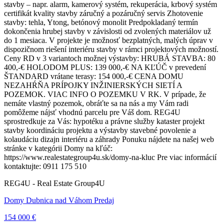
stavby – napr. alarm, kamerový systém, rekuperácia, krbový systém
certifikát kvality stavby záručný a pozáručný servis Zhotovenie
stavby: tehla, Ytong, betónový monolit Predpokladaný termín
dokončenia hrubej stavby v závislosti od zvolených materiálov už
do 1 mesiaca. V projekte je možnosť bezplatných, malých úprav v
dispozičnom riešení interiéru stavby v rámci projektových možností.
Ceny RD v 3 variantoch možnej výstavby: HRUBÁ STAVBA: 80
400,-€ HOLODOM PLUS: 139 000,-€ NA KĽÚČ v prevedení
ŠTANDARD vrátane terasy: 154 000,-€ CENA DOMU
NEZAHŔŇA PRÍPOJKY INŽINIERSKÝCH SIETÍ A
POZEMOK. VIAC INFO O POZEMKU V RK. V prípade, že
nemáte vlastný pozemok, obráťte sa na nás a my Vám radi
pomôžeme nájsť vhodnú parcelu pre Váš dom. REG4U
sprostredkuje za Vás: hypotéku a právne služby kataster projekt
stavby koordináciu projektu a výstavby stavebné povolenie a
kolaudáciu dizajn interiéru a záhrady Ponuku nájdete na našej web
stránke v kategórii Domy na kľúč:
https://www.realestategroup4u.sk/domy-na-kluc Pre viac informácií
kontaktujte: 0911 175 510
REG4U - Real Estate Group4U
Domy Dubnica nad Váhom Predaj
154 000 €