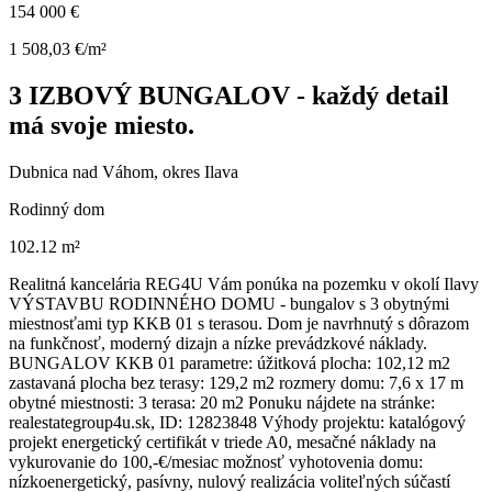
154 000 €
1 508,03 €/m²
3 IZBOVÝ BUNGALOV - každý detail
má svoje miesto.
Dubnica nad Váhom, okres Ilava
Rodinný dom
102.12 m²
Realitná kancelária REG4U Vám ponúka na pozemku v okolí Ilavy
VÝSTAVBU RODINNÉHO DOMU - bungalov s 3 obytnými
miestnosťami typ KKB 01 s terasou. Dom je navrhnutý s dôrazom
na funkčnosť, moderný dizajn a nízke prevádzkové náklady.
BUNGALOV KKB 01 parametre: úžitková plocha: 102,12 m2
zastavaná plocha bez terasy: 129,2 m2 rozmery domu: 7,6 x 17 m
obytné miestnosti: 3 terasa: 20 m2 Ponuku nájdete na stránke:
realestategroup4u.sk, ID: 12823848 Výhody projektu: katalógový
projekt energetický certifikát v triede A0, mesačné náklady na
vykurovanie do 100,-€/mesiac možnosť vyhotovenia domu:
nízkoenergetický, pasívny, nulový realizácia voliteľných súčastí