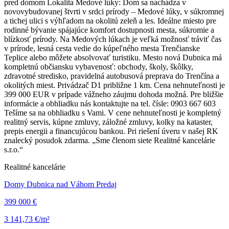
pred domom Lokalita Medové lúky: Dom sa nachádza v
novovybudovanej štvrti v srdci prírody – Medové lúky, v súkromnej
a tichej ulici s výhľadom na okolitú zeleň a les. Ideálne miesto pre
rodinné bývanie spájajúce komfort dostupnosti mesta, súkromie a
blízkosť prírody. Na Medových lúkach je veľká možnosť tráviť čas
v prírode, lesná cesta vedie do kúpeľného mesta Trenčianske
Teplice alebo môžete absolvovať turistiku. Mesto nová Dubnica má
kompletnú občiansku vybavenosť: obchody, školy, škôlky,
zdravotné stredisko, pravidelná autobusová preprava do Trenčína a
okolitých miest. Privádzač D1 približne 1 km. Cena nehnuteľnosti je
399 000 EUR v prípade vážneho záujmu dohoda možná. Pre bližšie
informácie a obhliadku nás kontaktujte na tel. čísle: 0903 667 603
Tešíme sa na obhliadku s Vami. V cene nehnuteľnosti je kompletný
realitný servis, kúpne zmluvy, záložné zmluvy, kolky na kataster,
prepis energii a financujúcou bankou. Pri riešení úveru v našej RK
znalecký posudok zdarma. „Sme členom siete Realitné kancelárie
s.r.o.“
Realitné kancelárie
Domy Dubnica nad Váhom Predaj
399 000 €
3 141,73 €/m²