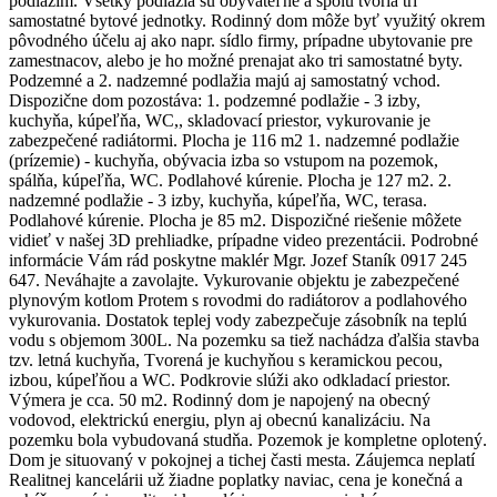
podlažím. Všetky podlažia sú obývateľné a spolu tvoria tri
samostatné bytové jednotky. Rodinný dom môže byť využitý okrem
pôvodného účelu aj ako napr. sídlo firmy, prípadne ubytovanie pre
zamestnacov, alebo je ho možné prenajat ako tri samostatné byty.
Podzemné a 2. nadzemné podlažia majú aj samostatný vchod.
Dispozične dom pozostáva: 1. podzemné podlažie - 3 izby,
kuchyňa, kúpeľňa, WC,, skladovací priestor, vykurovanie je
zabezpečené radiátormi. Plocha je 116 m2 1. nadzemné podlažie
(prízemie) - kuchyňa, obývacia izba so vstupom na pozemok,
spálňa, kúpeľňa, WC. Podlahové kúrenie. Plocha je 127 m2. 2.
nadzemné podlažie - 3 izby, kuchyňa, kúpeľňa, WC, terasa.
Podlahové kúrenie. Plocha je 85 m2. Dispozičné riešenie môžete
vidieť v našej 3D prehliadke, prípadne video prezentácii. Podrobné
informácie Vám rád poskytne maklér Mgr. Jozef Staník 0917 245
647. Neváhajte a zavolajte. Vykurovanie objektu je zabezpečené
plynovým kotlom Protem s rovodmi do radiátorov a podlahového
vykurovania. Dostatok teplej vody zabezpečuje zásobník na teplú
vodu s objemom 300L. Na pozemku sa tiež nachádza ďalšia stavba
tzv. letná kuchyňa, Tvorená je kuchyňou s keramickou pecou,
izbou, kúpeľňou a WC. Podkrovie slúži ako odkladací priestor.
Výmera je cca. 50 m2. Rodinný dom je napojený na obecný
vodovod, elektrickú energiu, plyn aj obecnú kanalizáciu. Na
pozemku bola vybudovaná studňa. Pozemok je kompletne oplotený.
Dom je situovaný v pokojnej a tichej časti mesta. Záujemca neplatí
Realitnej kancelárii už žiadne poplatky naviac, cena je konečná a