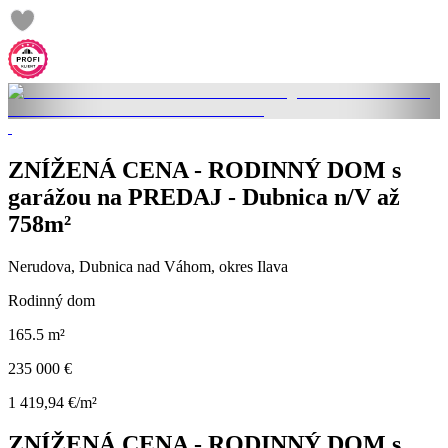
ZNÍŽENÁ CENA - RODINNÝ DOM s
garážou na PREDAJ - Dubnica n/V až
758m²
Nerudova, Dubnica nad Váhom, okres Ilava
Rodinný dom
165.5 m²
235 000 €
1 419,94 €/m²
ZNÍŽENÁ CENA - RODINNÝ DOM s