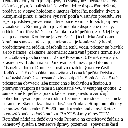
Tento moderný dom je pripojený na všetky inžinierske siete /voda,
elektrika, plyn, kanalizácia/. Je veľmi dobre dispozične riešený,
predáva sa v stave holodom a interier (kúpeľňe, podlahy, dvere a
kuchysnkú pinku si môžete vybaviť podľa vlastných predstáv. Pre
lepšiu predstavuprevedenia interier sme Vám na fotkách pripravili
vizualizáciu. Rodinný dom je veľmi dobre dispozične riešený,
oddelená rodičovská časť so šatníkom a kúpeľňou, z každej izby
vstup na terasu. Konfortne je vyriešená aj technická časť domu,
ktorá ma samostatný vstup, v miestnosti je kondezačný kotol,
predpríprava na práčku, zásobník na teplú vodu, priestor na bicykle
alebo náradie. Základné informácie: Zastavaná plocha domu: 163
m² Úžitková plocha domu: 127 m² Pozemok: 619 m², rovinatý s
krásnym výhľadom na les Parkovanie: 3 miesta pred domom
Dispozícia domu: Dom je starostlivo rozdelený na dve časti:
Rodičovská časť: spálňa, pracovňa a vlastná kúpeľňa Detská /
hosťovská časť: 2 samostatné izby a kúpeľňa Spoločenská časť:
priestranná obývacia izba prepojená s kuchyňou a špajzou, s
priamym vstupom na terasu Samostatné WC v vstupnej chodbe, 2
samostatné kúpeľňe a praktické členenie priestoru zaručujú
pohodlné bývanie pre celú rodinu Technická miestnosť. Technické
parametre: Stavba: kvalitná tehlová konštrukcia Strop: monolitický
betónový Zateplenie: EPS 200 mm Kúrenie: podlahové Kotol:
plynový kondenzačný kotol zn. BAXI Solárny ohrev TUV
Retenčná nádrž na dažďovú vodu Príprava na exteriérové žalúzie a
kamerový systém Exterierové úpravy pozemku - spevnenie častí