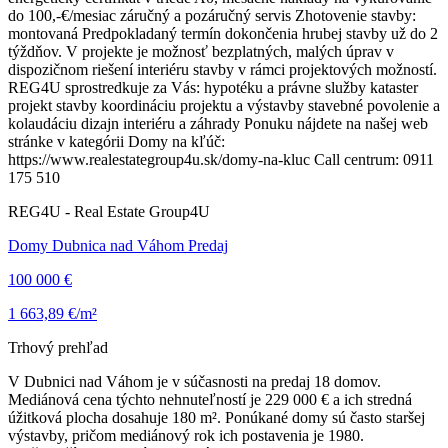
do 100,-€/mesiac záručný a pozáručný servis Zhotovenie stavby:
montovaná Predpokladaný termín dokončenia hrubej stavby už do 2
týždňov. V projekte je možnosť bezplatných, malých úprav v
dispozičnom riešení interiéru stavby v rámci projektových možností.
REG4U sprostredkuje za Vás: hypotéku a právne služby kataster
projekt stavby koordináciu projektu a výstavby stavebné povolenie a
kolaudáciu dizajn interiéru a záhrady Ponuku nájdete na našej web
stránke v kategórii Domy na kľúč:
https://www.realestategroup4u.sk/domy-na-kluc Call centrum: 0911
175 510
REG4U - Real Estate Group4U
Domy Dubnica nad Váhom Predaj
100 000 €
1 663,89 €/m²
Trhový prehľad
V Dubnici nad Váhom je v súčasnosti na predaj 18 domov.
Mediánová cena týchto nehnuteľností je 229 000 € a ich stredná
úžitková plocha dosahuje 180 m². Ponúkané domy sú často staršej
výstavby, pričom mediánový rok ich postavenia je 1980.