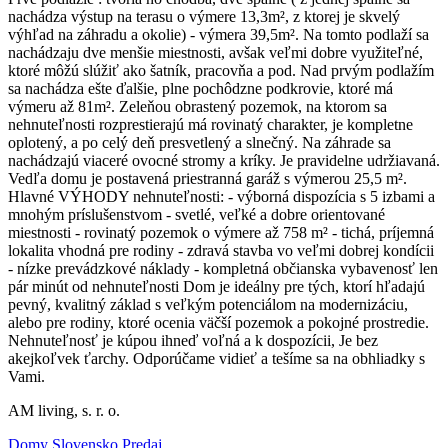
nachádza výstup na terasu o výmere 13,3m², z ktorej je skvelý
výhľad na záhradu a okolie) - výmera 39,5m². Na tomto podlaží sa
nachádzaju dve menšie miestnosti, avšak veľmi dobre využiteľné,
ktoré môžú slúžiť ako šatník, pracovňa a pod. Nad prvým podlažím
sa nachádza ešte ďalšie, plne pochôdzne podkrovie, ktoré má
výmeru až 81m². Zeleňou obrastený pozemok, na ktorom sa
nehnuteľnosti rozprestierajú má rovinatý charakter, je kompletne
oplotený, a po celý deň presvetlený a slnečný. Na záhrade sa
nachádzajú viaceré ovocné stromy a kríky. Je pravidelne udržiavaná.
Vedľa domu je postavená priestranná garáž s výmerou 25,5 m².
Hlavné VÝHODY nehnuteľnosti: - výborná dispozícia s 5 izbami a
mnohým príslušenstvom - svetlé, veľké a dobre orientované
miestnosti - rovinatý pozemok o výmere až 758 m² - tichá, príjemná
lokalita vhodná pre rodiny - zdravá stavba vo veľmi dobrej kondícii
- nízke prevádzkové náklady - kompletná občianska vybavenosť len
pár minút od nehnuteľnosti Dom je ideálny pre tých, ktorí hľadajú
pevný, kvalitný základ s veľkým potenciálom na modernizáciu,
alebo pre rodiny, ktoré ocenia väčší pozemok a pokojné prostredie.
Nehnuteľnosť je kúpou ihneď voľná a k dospozícii, Je bez
akejkoľvek ťarchy. Odporúčame vidieť a tešíme sa na obhliadky s
Vami.
AM living, s. r. o.
Domy Slovensko Predaj