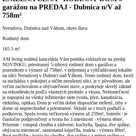
garážou na PREDAJ - Dubnica n/V až
758m²
Nerudova, Dubnica nad Váhom, okres Ilava
Rodinný dom
165.5 m²
AM living realitná kancelária Vám ponúka exkluzívne na predaj
NOVINKU, priestranný 5-izbový rodinný dom s garážou a
pozemkom o výmere až 758m², v príjemnej a vyhľadávanej lokalite
na ulici Nerudovej v Dubnici nad Váhom. Tento rodinný dom, ktorý
sa nachádza v pokojnej a ničím nerušenej ulici, je v pôvodnom, ale
veľmi zachovalom a obývateľnom stave, a poskytuje skvelý základ
na rekonštrukciu podľa vlastných predstáv a vkusu. Nehnuteľnosť
je napojená na všetky inžinierske siete (voda, plyn, kanalizácia,
elektrina, optika). Dom je veľmi dobre dispozične riešený, izby v
dome sú nepriechodné a priestranné. Skladá sa z troch podlaží a
podkrovia. Spolu tvoria veľkorysú výmeru až 259m², Suterén : je
čiastočne podpivničený a tvoria ho 3 miestnosti - výmera 46m²,
Prízemie : vstupná chodba a zádverie, kuchyňa, špajza, dve spálne,
obývacia miestnosť, samostatná kúpeľňa, toaleta - výmera 80m².
Prvé podlažie : tvoria ho chodba, dve spálne ( z jednej spálne sa