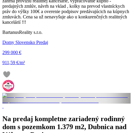
zahŕňa províziu realitnej kancelárie, vypracovanie kúpno -
predajných zmlúv, návrh na vklad , kolky na prevod vlastníckych
práv do výšky 100€ a overenie podpisov predávajúcich na kúpnych
zmluvách. Cena sa už nenavyšuje ako u konkurenčných realitných
kancelárií !!!
BartanusReality s.r.o.
Domy Slovensko Predaj
299 000 €
911,59 €/m²
Na predaj kompletne zariadený rodinný
dom s pozemkom 1.379 m2, Dubnica nad