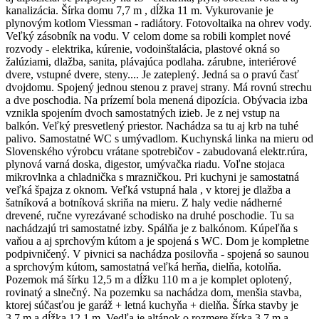
kanalizácia. Šírka domu 7,7 m , dĺžka 11 m. Vykurovanie je
plynovým kotlom Viessman - radiátory. Fotovoltaika na ohrev vody.
Veľký zásobník na vodu. V celom dome sa robili komplet nové
rozvody - elektrika, kúrenie, vodoinštalácia, plastové okná so
žalúziami, dlažba, sanita, plávajúca podlaha. zárubne, interiérové
dvere, vstupné dvere, steny.... Je zateplený. Jedná sa o pravú časť
dvojdomu. Spojený jednou stenou z pravej strany. Má rovnú strechu
a dve poschodia. Na prízemí bola menená dipozícia. Obývacia izba
vznikla spojením dvoch samostatných izieb. Je z nej vstup na
balkón. Veľký presvetlený priestor. Nachádza sa tu aj krb na tuhé
palivo. Samostatné WC s umývadlom. Kuchynská linka na mieru od
Slovenského výrobcu vrátane spotrebičov - zabudovaná elektr.rúra,
plynová varná doska, digestor, umývačka riadu. Voľne stojaca
mikrovlnka a chladnička s mrazničkou. Pri kuchyni je samostatná
veľká špajza z oknom. Veľká vstupná hala , v ktorej je dlažba a
šatníková a botníková skriňa na mieru. Z haly vedie nádherné
drevené, ručne vyrezávané schodisko na druhé poschodie. Tu sa
nachádzajú tri samostatné izby. Spálňa je z balkónom. Kúpeľňa s
vaňou a aj sprchovým kútom a je spojená s WC. Dom je kompletne
podpivničený. V pivnici sa nachádza posilovňa - spojená so saunou
a sprchovým kútom, samostatná veľká herňa, dielňa, kotolňa.
Pozemok má šírku 12,5 m a dĺžku 110 m a je komplet oplotený,
rovinatý a slnečný. Na pozemku sa nachádza dom, menšia stavba,
ktorej súčasťou je garáž + letná kuchyňa + dielňa. Šírka stavby je
3,7 m a dĺžka 12,1 m. Vedľa je altánok o rozmere šírka 3,7 m a