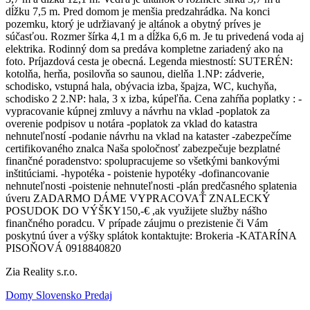
dĺžku 7,5 m. Pred domom je menšia predzahrádka. Na konci
pozemku, ktorý je udržiavaný je altánok a obytný príves je
súčasťou. Rozmer šírka 4,1 m a dĺžka 6,6 m. Je tu privedená voda aj
elektrika. Rodinný dom sa predáva kompletne zariadený ako na
foto. Príjazdová cesta je obecná. Legenda miestností: SUTERÉN:
kotolňa, herňa, posilovňa so saunou, dielňa 1.NP: zádverie,
schodisko, vstupná hala, obývacia izba, špajza, WC, kuchyňa,
schodisko 2 2.NP: hala, 3 x izba, kúpeľňa. Cena zahŕňa poplatky : -
vypracovanie kúpnej zmluvy a návrhu na vklad -poplatok za
overenie podpisov u notára -poplatok za vklad do katastra
nehnuteľností -podanie návrhu na vklad na kataster -zabezpečíme
certifikovaného znalca Naša spoločnosť zabezpečuje bezplatné
finančné poradenstvo: spolupracujeme so všetkými bankovými
inštitúciami. -hypotéka - poistenie hypotéky -dofinancovanie
nehnuteľnosti -poistenie nehnuteľnosti -plán predčasného splatenia
úveru ZADARMO DÁME VYPRACOVAŤ ZNALECKÝ
POSUDOK DO VÝŠKY150,-€ ,ak využijete služby nášho
finančného poradcu. V prípade záujmu o prezistenie či Vám
poskytnú úver a výšky splátok kontaktujte: Brokeria -KATARÍNA
PISOŇOVÁ 0918840820
Zia Reality s.r.o.
Domy Slovensko Predaj