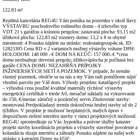
122.83 m²
Realitná kancelária REG4U Vám ponúka na pozemku v okolí Ilavy
VÝSTAVBU poschodového rodinného domu - 4 izbového typ
VDT 21 s garážou a krásnou pergolou: zastavaná plocha: 93,15 m2
úžitková plocha: 122,83 m2 rozmery domu: 13,2 x 8 m obytné
miestnosti: 4 Ponuku nájdete na stránke: realestategroup4u.sk, ID:
12823305 Cena RD v 2 variantoch možnej výstavby vrátane DPH:
HOLODOM: 148 000 .-€ DOM NA KĽÚČ: 157 000.-€ *cena
domu neobsahuje drevenú pergolu; úžitkováplocha je počítaná bez
garáže CENA DOMU NEZAHŔŇA PRÍPOJKY
INŽINIERSKÝCH SIETÍ A POZEMOK. V prípade, že nemáte
vlastný pozemok, obráťte sa na nás a my Vám radi pomôžeme nájsť
vhodnú parcelu pre Váš dom. Výhody projektu: katalógový projekt
– výhodná cena použité kvalitné materiály rýchlosť výstavby
energetický certifikát v triede A0, mesačné náklady na vykurovanie
do 150,-€/mesiac záručný a pozáručný servis Zhotovenie stavby:
montovaná Predpokladaný termín dokončenia hrubej stavby už do 2
týždňov. V projekte je možnosť bezplatných, malých úprav v
dispozičnom riešení interiéru stavby v rámci projektových možností.
REG4U sprostredkuje za Vás: hypotéku a právne služby kataster
projekt stavby koordináciu projektu a výstavby stavebné povolenie a
kolaudáciu dizajn interiéru a záhrady Ponuku nájdete na našej web
stránke v kategórii Domy na kľúč: