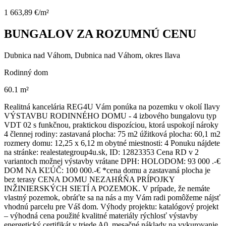
1 663,89 €/m²
BUNGALOV ZA ROZUMNÚ CENU
Dubnica nad Váhom, Dubnica nad Váhom, okres Ilava
Rodinný dom
60.1 m²
Realitná kancelária REG4U Vám ponúka na pozemku v okolí Ilavy
VÝSTAVBU RODINNÉHO DOMU - 4 izbového bungalovu typ
VDT 02 s funkčnou, praktickou dispozíciou, ktorá uspokojí nároky
4 člennej rodiny: zastavaná plocha: 75 m2 úžitková plocha: 60,1 m2
rozmery domu: 12,25 x 6,12 m obytné miestnosti: 4 Ponuku nájdete
na stránke: realestategroup4u.sk, ID: 12823353 Cena RD v 2
variantoch možnej výstavby vrátane DPH: HOLODOM: 93 000 .-€
DOM NA KĽÚČ: 100 000.-€ *cena domu a zastavaná plocha je
bez terasy CENA DOMU NEZAHŔŇA PRÍPOJKY
INŽINIERSKÝCH SIETÍ A POZEMOK. V prípade, že nemáte
vlastný pozemok, obráťte sa na nás a my Vám radi pomôžeme nájsť
vhodnú parcelu pre Váš dom. Výhody projektu: katalógový projekt
– výhodná cena použité kvalitné materiály rýchlosť výstavby
energetický certifikát v triede A0, mesačné náklady na vykurovanie