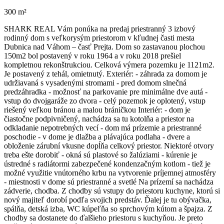
300 m²
SHARK REAL Vám ponúka na predaj priestranný 3 izbový
rodinný dom s veľkorysým priestorom v kľudnej časti mesta
Dubnica nad Váhom – časť Prejta. Dom so zastavanou plochou
150m2 bol postavený v roku 1964 a v roku 2018 prešiel
kompletnou rekonštrukciou. Celková výmera pozemku je 1121m2.
Je postavený z tehál, omietnutý. Exteriér: - záhrada za domom je
udržiavaná s vysadenými stromami - pred domom slnečná
predzáhradka - možnosť na parkovanie pre minimálne dve autá -
vstup do dvojgaráže zo dvora - celý pozemok je oplotený, vstup
riešený veľkou bránou a malou bráničkou Interiér: - dom je
čiastočne podpivničený, nachádza sa tu kotolňa a priestor na
odkladanie nepotrebných vecí - dom má prízemie a priestranné
poschodie - v dome je dlažba a plávajúca podlaha - dvere a
obloženie zárubní vkusne dopĺňa celkový priestor. Niektoré otvory
treba ešte dorobiť - okná sú plastové so žalúziami - kúrenie je
ústredné s radiátormi zabezpečené kondenzačným kotlom - tiež je
možné využitie vnútorného krbu na vytvorenie príjemnej atmosféry
- miestnosti v dome sú priestranné a svetlé Na prízemí sa nachádza
zádverie, chodba. Z chodby sú vstupy do priestoru kuchyne, ktorú si
nový majiteľ dorobí podľa svojich predstáv. Ďalej je tu obývačka,
spálňa, detská izba, WC kúpeľňa so sprchovým kútom a špajza. Z
chodby sa dostanete do ďalšieho priestoru s kuchyňou. Je preto