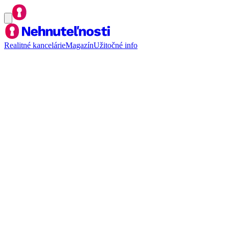
Realitné kancelárie
Magazín
Užitočné info