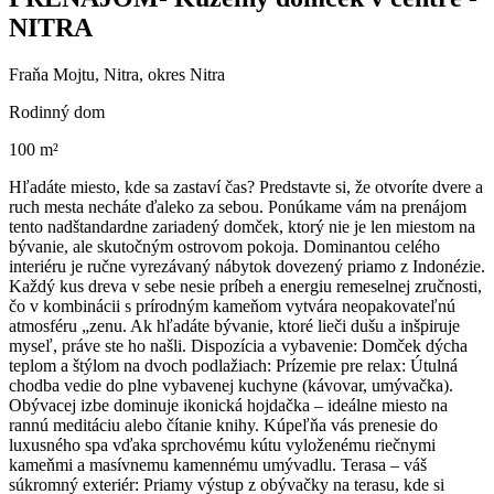
NITRA
Fraňa Mojtu, Nitra, okres Nitra
Rodinný dom
100 m²
Hľadáte miesto, kde sa zastaví čas? Predstavte si, že otvoríte dvere a
ruch mesta necháte ďaleko za sebou. Ponúkame vám na prenájom
tento nadštandardne zariadený domček, ktorý nie je len miestom na
bývanie, ale skutočným ostrovom pokoja. Dominantou celého
interiéru je ručne vyrezávaný nábytok dovezený priamo z Indonézie.
Každý kus dreva v sebe nesie príbeh a energiu remeselnej zručnosti,
čo v kombinácii s prírodným kameňom vytvára neopakovateľnú
atmosféru „zenu. Ak hľadáte bývanie, ktoré lieči dušu a inšpiruje
myseľ, práve ste ho našli. Dispozícia a vybavenie: Domček dýcha
teplom a štýlom na dvoch podlažiach: Prízemie pre relax: Útulná
chodba vedie do plne vybavenej kuchyne (kávovar, umývačka).
Obývacej izbe dominuje ikonická hojdačka – ideálne miesto na
rannú meditáciu alebo čítanie knihy. Kúpeľňa vás prenesie do
luxusného spa vďaka sprchovému kútu vyloženému riečnymi
kameňmi a masívnemu kamennému umývadlu. Terasa – váš
súkromný exteriér: Priamy výstup z obývačky na terasu, kde si