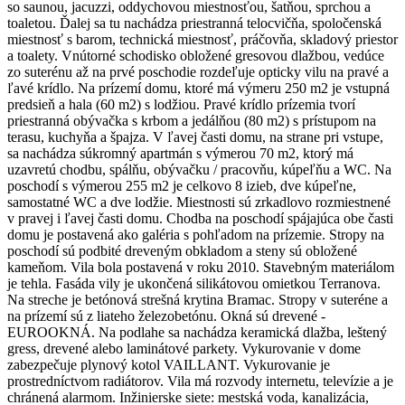
so saunou, jacuzzi, oddychovou miestnosťou, šatňou, sprchou a
toaletou. Ďalej sa tu nachádza priestranná telocvičňa, spoločenská
miestnosť s barom, technická miestnosť, práčovňa, skladový priestor
a toalety. Vnútorné schodisko obložené gresovou dlažbou, vedúce
zo suterénu až na prvé poschodie rozdeľuje opticky vilu na pravé a
ľavé krídlo. Na prízemí domu, ktoré má výmeru 250 m2 je vstupná
predsieň a hala (60 m2) s lodžiou. Pravé krídlo prízemia tvorí
priestranná obývačka s krbom a jedálňou (80 m2) s prístupom na
terasu, kuchyňa a špajza. V ľavej časti domu, na strane pri vstupe,
sa nachádza súkromný apartmán s výmerou 70 m2, ktorý má
uzavretú chodbu, spálňu, obývačku / pracovňu, kúpeľňu a WC. Na
poschodí s výmerou 255 m2 je celkovo 8 izieb, dve kúpeľne,
samostatné WC a dve lodžie. Miestnosti sú zrkadlovo rozmiestnené
v pravej i ľavej časti domu. Chodba na poschodí spájajúca obe časti
domu je postavená ako galéria s pohľadom na prízemie. Stropy na
poschodí sú podbité dreveným obkladom a steny sú obložené
kameňom. Vila bola postavená v roku 2010. Stavebným materiálom
je tehla. Fasáda vily je ukončená silikátovou omietkou Terranova.
Na streche je betónová strešná krytina Bramac. Stropy v suteréne a
na prízemí sú z liateho železobetónu. Okná sú drevené -
EUROOKNÁ. Na podlahe sa nachádza keramická dlažba, leštený
gress, drevené alebo laminátové parkety. Vykurovanie v dome
zabezpečuje plynový kotol VAILLANT. Vykurovanie je
prostredníctvom radiátorov. Vila má rozvody internetu, televízie a je
chránená alarmom. Inžinierske siete: mestská voda, kanalizácia,