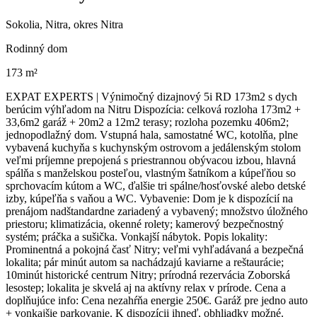
Sokolia, Nitra, okres Nitra
Rodinný dom
173 m²
EXPAT EXPERTS | Výnimočný dizajnový 5i RD 173m2 s dych
berúcim výhľadom na Nitru Dispozícia: celková rozloha 173m2 +
33,6m2 garáž + 20m2 a 12m2 terasy; rozloha pozemku 406m2;
jednopodlažný dom. Vstupná hala, samostatné WC, kotolňa, plne
vybavená kuchyňa s kuchynským ostrovom a jedálenským stolom
veľmi príjemne prepojená s priestrannou obývacou izbou, hlavná
spálňa s manželskou posteľou, vlastným šatníkom a kúpeľňou so
sprchovacím kútom a WC, ďalšie tri spálne/hosťovské alebo detské
izby, kúpeľňa s vaňou a WC. Vybavenie: Dom je k dispozícií na
prenájom nadštandardne zariadený a vybavený; množstvo úložného
priestoru; klimatizácia, okenné rolety; kamerový bezpečnostný
systém; práčka a sušička. Vonkajší nábytok. Popis lokality:
Prominentná a pokojná časť Nitry; veľmi vyhľadávaná a bezpečná
lokalita; pár minút autom sa nachádzajú kaviarne a reštaurácie;
10minút historické centrum Nitry; prírodná rezervácia Zoborská
lesostep; lokalita je skvelá aj na aktívny relax v prírode. Cena a
doplňujúce info: Cena nezahŕňa energie 250€. Garáž pre jedno auto
+ vonkajšie parkovanie. K dispozícii ihneď, obhliadky možné.