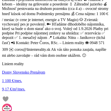
krbom – ideálny na grilovanie a posedenie 💧 Záhradné jazierko 🍎
Možnosť pestovania na druhom pozemku (cca 4 a) – ovocné stromy
hneď kúsok od domu Podmienky prenájmu 💰 Cena nájmu: 1 100 €
/ mesiac (v cene je internet, energie a TV Magio) 🐶 Zvieratá:
vychovaný pes je povolený. 🔑 Hľadáme dlhodobého nájomníka,
ktorý sa bude o dom starať ako o svoj. Volný od 1.9.2026 Platby pri
podpise Pri podpise nájomnej zmluvy sa uhrádza: ✅ rezervácia ✅
depozit ✅ 1. mesačný nájom 📍 Lokalita: Nitra – Janíkovce (tichá
časť) 📲 Kontakt: Peter Čoros, RSc. – Liniem reality ☎️ 0948 571
309 ✉️ coros@liniemreality.sk Ak vás táto ponuka zaujala, napíšte
mi alebo zavolajte – rád vám dom osobne ukážem. 🙂
Liniem reality
Domy Slovensko Prenájom
1 100 €/mes.
9,17 €/m²/mes.