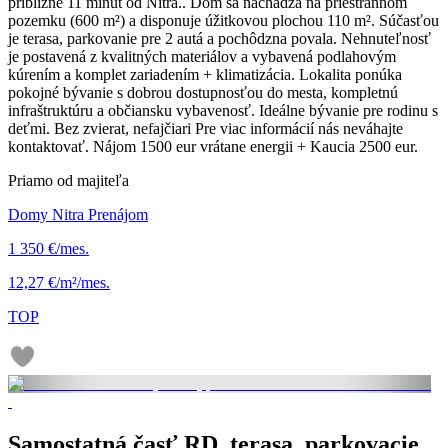
približne 11 minút od Nitra.. Dom sa nachádza na priestrannom
pozemku (600 m²) a disponuje úžitkovou plochou 110 m². Súčasťou
je terasa, parkovanie pre 2 autá a pochôdzna povala. Nehnuteľnosť
je postavená z kvalitných materiálov a vybavená podlahovým
kúrením a komplet zariadením + klimatizácia. Lokalita ponúka
pokojné bývanie s dobrou dostupnosťou do mesta, kompletnú
infraštruktúru a občiansku vybavenosť. Ideálne bývanie pre rodinu s
deťmi. Bez zvierat, nefajčiari Pre viac informácií nás neváhajte
kontaktovať. Nájom 1500 eur vrátane energii + Kaucia 2500 eur.
Priamo od majiteľa
Domy Nitra Prenájom
1 350 €/mes.
12,27 €/m²/mes.
TOP
Samostatná časť RD, terasa, parkovacie