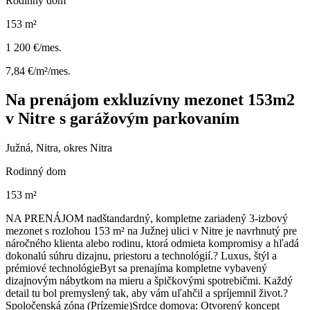
Rodinný dom
153 m²
1 200 €/mes.
7,84 €/m²/mes.
Na prenájom exkluzívny mezonet 153m2
v Nitre s garážovým parkovaním
Južná, Nitra, okres Nitra
Rodinný dom
153 m²
NA PRENÁJOM nadštandardný, kompletne zariadený 3-izbový
mezonet s rozlohou 153 m² na Južnej ulici v Nitre je navrhnutý pre
náročného klienta alebo rodinu, ktorá odmieta kompromisy a hľadá
dokonalú súhru dizajnu, priestoru a technológií. ​? Luxus, štýl a
prémiové technológie ​Byt sa prenajíma kompletne vybavený
dizajnovým nábytkom na mieru a špičkovými spotrebičmi. Každý
detail tu bol premyslený tak, aby vám uľahčil a spríjemnil život. ​?️
Spoločenská zóna (Prízemie) ​Srdce domova: Otvorený koncept