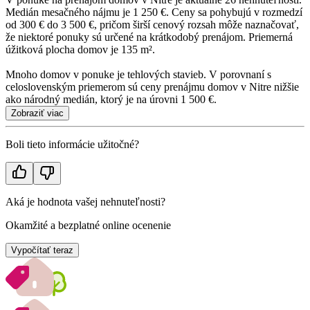
Medián mesačného nájmu je 1 250 €. Ceny sa pohybujú v rozmedzí
od 300 € do 3 500 €, pričom širší cenový rozsah môže naznačovať,
že niektoré ponuky sú určené na krátkodobý prenájom. Priemerná
úžitková plocha domov je 135 m².
Mnoho domov v ponuke je tehlových stavieb. V porovnaní s
celoslovenským priemerom sú ceny prenájmu domov v Nitre nižšie
ako národný medián, ktorý je na úrovni 1 500 €.
Zobraziť viac
Boli tieto informácie užitočné?
Aká je hodnota vašej nehnuteľnosti?
Okamžité a bezplatné online ocenenie
Vypočítať teraz