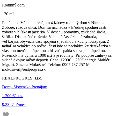
Rodinný dom
130 m²
Ponúkame Vám na prenájom 4 izbový rodinný dom v Nitre na
Zobore, ružová ulica. Dom sa nachádza v kľudnej spodnej časti
zobora v blízkosti jazierka. V dosahu potraviny, základná škola,
škôlka. Dispozičné riešenie: Vstupná časť/ zimná záhrada,
veľkorysá obývacia časť spojená s jedálňou a kuchyňou,špajza. Z
tadiaľ sa vchádza do nočnej časti kde sa nachádza 2x detská izba s
vlastnou menšou kúpelkou a hlavná spálňa so svojou kúpelkou.
Pozemok má výmeru 1000 m2 a je rovinatý. Pri podpise zmluvy sa
skladá dvojmesačný depozit. Cena: 1200€ + 250€ energie Maklér:
Mgr.art. Zuzana Mokošová Telefón: 0907 787 257 Mail:
mokosova@realprogres.sk
REALPROGRES, s.r.o.
Domy Slovensko Prenájom
1 200 €/mes.
9,23 €/m²/mes.