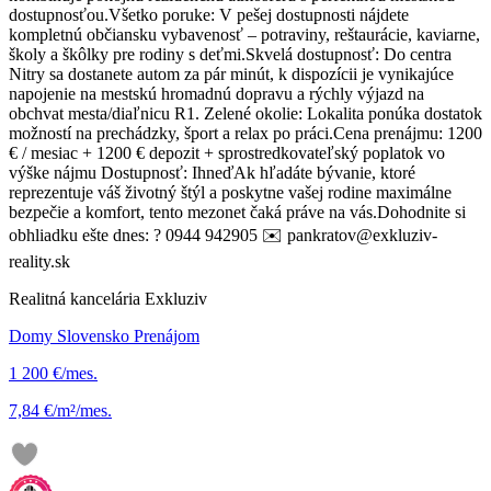
dostupnosťou. ​Všetko poruke: V pešej dostupnosti nájdete
kompletnú občiansku vybavenosť – potraviny, reštaurácie, kaviarne,
školy a škôlky pre rodiny s deťmi. ​Skvelá dostupnosť: Do centra
Nitry sa dostanete autom za pár minút, k dispozícii je vynikajúce
napojenie na mestskú hromadnú dopravu a rýchly výjazd na
obchvat mesta/diaľnicu R1. Zelené okolie: Lokalita ponúka dostatok
možností na prechádzky, šport a relax po práci. ​Cena prenájmu: 1200
€ / mesiac + 1200 € depozit + sprostredkovateľský poplatok vo
výške nájmu Dostupnosť: Ihneď ​Ak hľadáte bývanie, ktoré
reprezentuje váš životný štýl a poskytne vašej rodine maximálne
bezpečie a komfort, tento mezonet čaká práve na vás. ​Dohodnite si
obhliadku ešte dnes: ? 0944 942905 ✉️ pankratov@exkluziv-
reality.sk
Realitná kancelária Exkluziv
Domy Slovensko Prenájom
1 200 €/mes.
7,84 €/m²/mes.