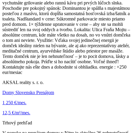
vychutnáte grilovanie alebo rannú kávu pri prvých lúčoch slnka.
Poschodie pre pokojný spánok: Dominantou je spálňa s majestátnou
posteľou z masívu, ktorú dopĺňa samostatná hosťovská izba/šatník a
toaleta. Nadštandard v cene: Súkromné parkovacie miesto priamo
pred domom. 1× týždenne upratovanie v cene – aby ste sa mohli
sústrediť len na svoj oddych a tvorbu. Lokalita: Ulica Fraňa Mojtu –
absolútne centrum, kde máte všetko na dosah, no vo vnútri domčeka
o tom ani neviete. Využitie: Vďaka svojej jedinečnej energii je
domček ideálny nielen na bývanie, ale aj ako reprezentatívny ateliér,
meditačné centrum, ayurvédske štúdio alebo priestor pre masáže.
Tento domček nie je len nehnuteľnosť – je to pocit domova, lásky a
absolútneho pokoja. Príďte si ho nacítiť osobne. Voľné ihneď!
Kontaktujte nás ešte dnes a dohodnite si obhliadku. energie : +250
eur/mesiac
AKSAL reality s. r. o.
Domy Slovensko Prenájom
1 250 €/mes.
12,5 €/m²/mes.
Trhový prehľad
V ponuke na prenájom domov v Nitre je aktuálne 26 nehnuteľností.