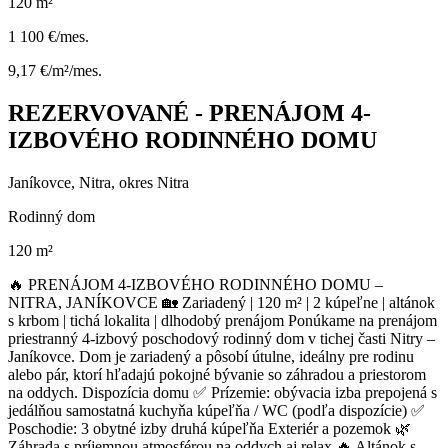
120 m²
1 100 €/mes.
9,17 €/m²/mes.
REZERVOVANÉ - PRENÁJOM 4-
IZBOVÉHO RODINNÉHO DOMU
Janíkovce, Nitra, okres Nitra
Rodinný dom
120 m²
🔥 PRENÁJOM 4-IZBOVÉHO RODINNÉHO DOMU –
NITRA, JANÍKOVCE 🏡 Zariadený | 120 m² | 2 kúpeľne | altánok
s krbom | tichá lokalita | dlhodobý prenájom Ponúkame na prenájom
priestranný 4-izbový poschodový rodinný dom v tichej časti Nitry –
Janíkovce. Dom je zariadený a pôsobí útulne, ideálny pre rodinu
alebo pár, ktorí hľadajú pokojné bývanie so záhradou a priestorom
na oddych. Dispozícia domu ✅ Prízemie: obývacia izba prepojená s
jedálňou samostatná kuchyňa kúpeľňa / WC (podľa dispozície) ✅
Poschodie: 3 obytné izby druhá kúpeľňa Exteriér a pozemok 🌿
Záhrada s príjemnou atmosférou na oddych aj relax 🔥 Altánok s