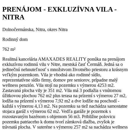
PRENÁJOM - EXKLUZÍVNA VILA -
NITRA
Dolnočermánska, Nitra, okres Nitra
Rodinný dom
762 m²
Realitná kancelária AMAXADES REALITY ponúka na prenájom
exkluzívnu rodinnú vilu v Nitre, mestská časť Čermáň. Jedná sa o
jedinečnú nehnuteľnosť s množstvom životného priestoru a krásnym
veľkým pozemkom. Vila je vhodná ako rodinné sídlo,
reprezentatívne sídlo firmy, domov pre seniorov, prípadne malý
wellness penzión. Vila stojí na pozemku s výmerou 4253 m2.
Zastavaná plocha vily je 351 m2. Vila má 3 podlažia s vnútornou
úžitkovou plochou 762 m2 plus terasa na prízemí s výmerou 27 m2,
lodžia na prízemí s výmerou 7,92 m2 a dve lodžie na poschodí -
každá s výmerou 4,13 m2. Na pozemku sa tiež nachádza samostatne
stojaca garáž s výmerou 62 m2. Vedľa garáže je pozemok s
rozostavaným bazénom s objemom 56 m3. Približne polovicu
pozemku patriaceho k domu tvorí zámková dlažba, zvyšok je
trávnatá plocha. V suteréne s výmerou 257 m2 sa nachádza wellness