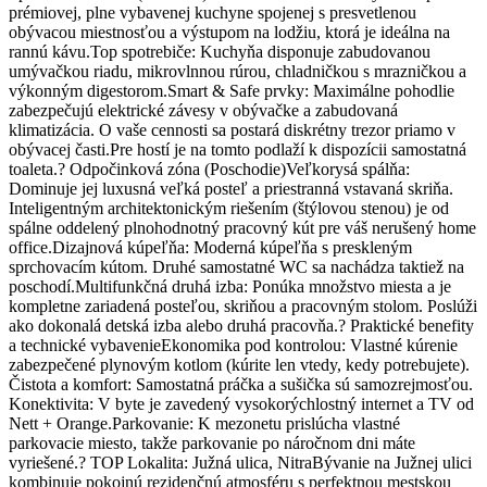
prémiovej, plne vybavenej kuchyne spojenej s presvetlenou
obývacou miestnosťou a výstupom na lodžiu, ktorá je ideálna na
rannú kávu. ​Top spotrebiče: Kuchyňa disponuje zabudovanou
umývačkou riadu, mikrovlnnou rúrou, chladničkou s mrazničkou a
výkonným digestorom. ​Smart & Safe prvky: Maximálne pohodlie
zabezpečujú elektrické závesy v obývačke a zabudovaná
klimatizácia. O vaše cennosti sa postará diskrétny trezor priamo v
obývacej časti. ​Pre hostí je na tomto podlaží k dispozícii samostatná
toaleta. ​? Odpočinková zóna (Poschodie) ​Veľkorysá spálňa:
Dominuje jej luxusná veľká posteľ a priestranná vstavaná skriňa.
Inteligentným architektonickým riešením (štýlovou stenou) je od
spálne oddelený plnohodnotný pracovný kút pre váš nerušený home
office. ​Dizajnová kúpeľňa: Moderná kúpeľňa s preskleným
sprchovacím kútom. Druhé samostatné WC sa nachádza taktiež na
poschodí. ​Multifunkčná druhá izba: Ponúka množstvo miesta a je
kompletne zariadená posteľou, skriňou a pracovným stolom. Poslúži
ako dokonalá detská izba alebo druhá pracovňa. ​?️ Praktické benefity
a technické vybavenie ​Ekonomika pod kontrolou: Vlastné kúrenie
zabezpečené plynovým kotlom (kúrite len vtedy, kedy potrebujete). ​
Čistota a komfort: Samostatná práčka a sušička sú samozrejmosťou. ​
Konektivita: V byte je zavedený vysokorýchlostný internet a TV od
Nett + Orange. ​Parkovanie: K mezonetu prislúcha vlastné
parkovacie miesto, takže parkovanie po náročnom dni máte
vyriešené. ​? TOP Lokalita: Južná ulica, Nitra ​Bývanie na Južnej ulici
kombinuje pokojnú rezidenčnú atmosféru s perfektnou mestskou