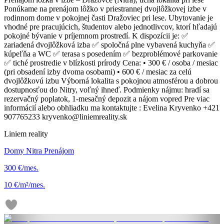
Ponúkame na prenájom lôžko v priestrannej dvojlôžkovej izbe v
rodinnom dome v pokojnej časti Dražoviec pri lese. Ubytovanie je
vhodné pre pracujúcich, študentov alebo jednotlivcov, ktorí hľadajú
pokojné bývanie v príjemnom prostredí. K dispozícii je: ✅
zariadená dvojlôžková izba ✅ spoločná plne vybavená kuchyňa ✅
kúpeľňa a WC ✅ terasa s posedením ✅ bezproblémové parkovanie
✅ tiché prostredie v blízkosti prírody Cena: •⁠ ⁠300 € / osoba / mesiac
(pri obsadení izby dvoma osobami) •⁠ ⁠600 € / mesiac za celú
dvojlôžkovú izbu Výborná lokalita s pokojnou atmosférou a dobrou
dostupnosťou do Nitry, voľný ihneď. Podmienky nájmu: hradí sa
rezervačný poplatok, 1-mesačný depozit a nájom vopred Pre viac
informácií alebo obhliadku ma kontaktujte : Evelina Kryvenko +421
907765233 kryvenko@liniemreality.sk
Liniem reality
Domy Nitra Prenájom
300 €/mes.
10 €/m²/mes.