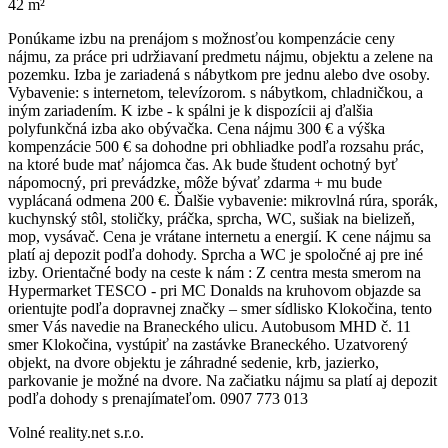
42 m²
Ponúkame izbu na prenájom s možnosťou kompenzácie ceny
nájmu, za práce pri udržiavaní predmetu nájmu, objektu a zelene na
pozemku. Izba je zariadená s nábytkom pre jednu alebo dve osoby.
Vybavenie: s internetom, televízorom. s nábytkom, chladničkou, a
iným zariadením. K izbe - k spálni je k dispozícii aj ďalšia
polyfunkčná izba ako obývačka. Cena nájmu 300 € a výška
kompenzácie 500 € sa dohodne pri obhliadke podľa rozsahu prác,
na ktoré bude mať nájomca čas. Ak bude študent ochotný byť
nápomocný, pri prevádzke, môže bývať zdarma + mu bude
vyplácaná odmena 200 €. Ďalšie vybavenie: mikrovlná rúra, sporák,
kuchynský stôl, stoličky, práčka, sprcha, WC, sušiak na bielizeň,
mop, vysávač. Cena je vrátane internetu a energií. K cene nájmu sa
platí aj depozit podľa dohody. Sprcha a WC je spoločné aj pre iné
izby. Orientačné body na ceste k nám : Z centra mesta smerom na
Hypermarket TESCO - pri MC Donalds na kruhovom objazde sa
orientujte podľa dopravnej značky – smer sídlisko Klokočina, tento
smer Vás navedie na Braneckého ulicu. Autobusom MHD č. 11
smer Klokočina, vystúpiť na zastávke Braneckého. Uzatvorený
objekt, na dvore objektu je záhradné sedenie, krb, jazierko,
parkovanie je možné na dvore. Na začiatku nájmu sa platí aj depozit
podľa dohody s prenajímateľom. 0907 773 013
Volné reality.net s.r.o.