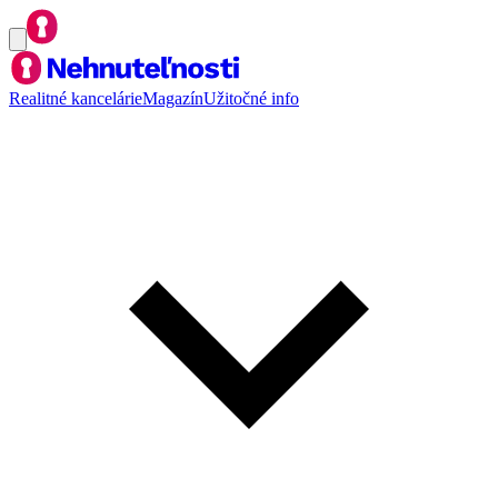
Realitné kancelárie
Magazín
Užitočné info