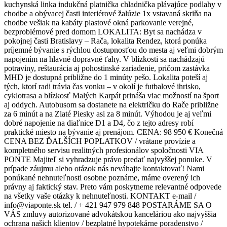
kuchynská linka indukčná platnička chladnička plávajúce podlahy v
chodbe a obývacej časti interiérové žalúzie 1x vstavaná skriňa na
chodbe vešiak na kabáty plastové okná parkovanie verejné,
bezproblémové pred domom LOKALITA: Byt sa nachádza v
pokojnej časti Bratislavy – Rača, lokalita Rendez, ktorá ponúka
príjemné bývanie s rýchlou dostupnosťou do mesta aj veľmi dobrým
napojením na hlavné dopravné ťahy. V blízkosti sa nachádzajú
potraviny, reštaurácia aj pohostinské zariadenie, pričom zastávka
MHD je dostupná približne do 1 minúty pešo. Lokalita poteší aj
tých, ktorí radi trávia čas vonku – v okolí je futbalové ihrisko,
cyklotrasa a blízkosť Malých Karpát prináša viac možností na šport
aj oddych. Autobusom sa dostanete na električku do Rače približne
za 6 minút a na Zlaté Piesky asi za 8 minút. Výhodou je aj veľmi
dobré napojenie na diaľnice D1 a D4, čo z tejto adresy robí
praktické miesto na bývanie aj prenájom. CENA: 98 950 € Konečná
CENA BEZ ĎALŠÍCH POPLATKOV / vrátane provízie a
kompletného servisu realitných profesionálov spoločnosti VIA
PONTE Majiteľ si vyhradzuje právo predať najvyššej ponuke. V
prípade záujmu alebo otázok nás neváhajte kontaktovať! Nami
ponúkané nehnuteľnosti osobne poznáme, máme overený ich
právny aj faktický stav. Preto vám poskytneme relevantné odpovede
na všetky vaše otázky k nehnuteľnosti. KONTAKT e-mail /
info@viaponte.sk tel. / + 421 947 979 848 POSTARÁME SA O
VÁS zmluvy autorizované advokátskou kanceláriou ako najvyššia
ochrana našich klientov / bezplatné hypotekárne poradenstvo /