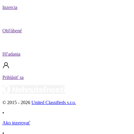
Inzercia
Obľúbené
Hľadania
Prihlásiť sa
© 2015 -
2026
United Classifieds s.r.o.
•
Ako inzerovať
•