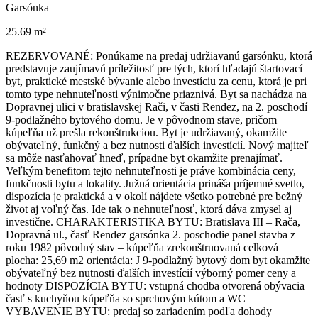
Garsónka
25.69 m²
REZERVOVANÉ: Ponúkame na predaj udržiavanú garsónku, ktorá
predstavuje zaujímavú príležitosť pre tých, ktorí hľadajú štartovací
byt, praktické mestské bývanie alebo investíciu za cenu, ktorá je pri
tomto type nehnuteľnosti výnimočne priaznivá. Byt sa nachádza na
Dopravnej ulici v bratislavskej Rači, v časti Rendez, na 2. poschodí
9-podlažného bytového domu. Je v pôvodnom stave, pričom
kúpeľňa už prešla rekonštrukciou. Byt je udržiavaný, okamžite
obývateľný, funkčný a bez nutnosti ďalších investícií. Nový majiteľ
sa môže nasťahovať hneď, prípadne byt okamžite prenajímať.
Veľkým benefitom tejto nehnuteľnosti je práve kombinácia ceny,
funkčnosti bytu a lokality. Južná orientácia prináša príjemné svetlo,
dispozícia je praktická a v okolí nájdete všetko potrebné pre bežný
život aj voľný čas. Ide tak o nehnuteľnosť, ktorá dáva zmysel aj
investične. CHARAKTERISTIKA BYTU: Bratislava III – Rača,
Dopravná ul., časť Rendez garsónka 2. poschodie panel stavba z
roku 1982 pôvodný stav – kúpeľňa zrekonštruovaná celková
plocha: 25,69 m2 orientácia: J 9-podlažný bytový dom byt okamžite
obývateľný bez nutnosti ďalších investícií výborný pomer ceny a
hodnoty DISPOZÍCIA BYTU: vstupná chodba otvorená obývacia
časť s kuchyňou kúpeľňa so sprchovým kútom a WC
VYBAVENIE BYTU: predaj so zariadením podľa dohody