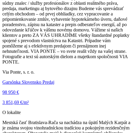
súdny znalec / služby profesionálov z oblasti realitného práva,
predaja, marketingu aj bytového dizajnu Budeme vás sprevádzať
celým obchodom – od prvej obhliadky, cez vypracovanie a
pripomienkovanie zmlúv, vybavenie hypotekárneho úveru, daňové
poradenstvo, zápisu na kataster a prepis odberateľov energií, až po
odovzdanie kľúčov k vášmu novému domovu. Vážime si našich
klientov a preto ZA VÁS UHRADÍME všetky štandardné poplatky
spojené s prevodom vlastníctva na Katastri. Prípadne vám
pomôžeme aj s efektívnym predajom či prenájmom inej
nehnuteľnosti. VIA PONTE – vo svete realít vždy na vašej strane.
Fotografie a text sú autorským dielom a majetkom spoločnosti VIA
PONTE.
Via Ponte, s. r. o.
Garsónka Slovensko Predaj
98 950 €
3 851,69 €/m²
O lokalite
Mestská časť Bratislava-Rača sa nachádza na úpätí Malých Karpát a
je známa svojou vinohradníckou tradíciou a pokojným rezidenčným