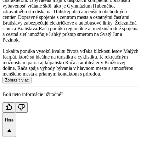
charakterom. Obyvatelia majú k dispozícii kompletnú občiansku
vybavenosť vrátane škôl, ako je Gymnázium Hubeného,
zdravotného strediska na Tbiliskej ulici a menších obchodných
centier. Dopravné spojenie s centrom mesta a ostatnými časťami
Bratislavy zabezpečujú električkové a autobusové linky. Železničná
stanica Bratislava-Rača ponúka regionálne aj medzinárodné spojenia
a cestná sieť umožňuje ľahký prístup smerom na Svätý Jur a
Pezinok.
Lokalita ponúka vysokú kvalitu života vďaka blízkosti lesov Malých
Karpát, ktoré sú ideálne na turistiku a cyklistiku. K rekreačným
možnostiam patria aj kúpalisko Rača a amfiteáter v Knižkovej
doline. Rača spája výhody bývania v hlavnom meste s atmosférou
menšieho mesta a priamym kontaktom s prírodou.
Zobraziť viac
Boli tieto informácie užitočné?
Hore