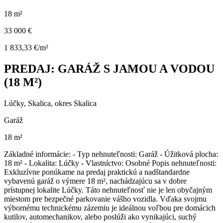
18 m²
33 000 €
1 833,33 €/m²
PREDAJ: GARÁŽ S JAMOU A VODOU
(18 M²)
Lúčky, Skalica, okres Skalica
Garáž
18 m²
Základné informácie: - Typ nehnuteľnosti: Garáž - Úžitková plocha:
18 m² - Lokalita: Lúčky - Vlastníctvo: Osobné Popis nehnuteľnosti:
Exkluzívne ponúkame na predaj praktickú a nadštandardne
vybavenú garáž o výmere 18 m², nachádzajúcu sa v dobre
prístupnej lokalite Lúčky. Táto nehnuteľnosť nie je len obyčajným
miestom pre bezpečné parkovanie vášho vozidla. Vďaka svojmu
výbornému technickému zázemiu je ideálnou voľbou pre domácich
kutilov, automechanikov, alebo poslúži ako vynikajúci, suchý