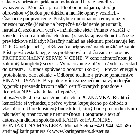
skladový priestor s pridanou hodnotou. Hlavné benefity a
vybavenie: - Montážna jama: Plnohodnotná jama, ktorá je
obrovskou výhodou pre údržbu a menšie opravy vozidiel. -
Čiastočné podpivničenie: Poskytuje mimoriadne cenný úložný
priestor navyše (ideálne na bezpečné uskladnenie pneumatík,
náradia či sezónnych vecí). - Inžinierske siete: Priamo v garáži je
zavedená voda a funkčná elektrina (zásuvky aj osvetlenie). - Nízke
prevádzkové náklady: Mesačný náklad na elektrinu predstavuje len
12 €. Garáž je suchá, udržiavaná a pripravená na okamžité užívanie.
Prístupová cesta k nej je bezproblémová a udržiavaná celoročne.
PROFESIONÁLNY SERVIS V CENE: V cene nehnuteľnosti je
zahrnutý kompletný servis: - Vypracovanie zmlúv a návrhu na vklad
do katastra. - Úhrada správneho poplatku (kolok). - Prevod energií a
protokolárne odovzdanie. - Odborné realitné a právne poradenstvo.
FINANCOVANIE: Bezplatne Vám zabezpečíme najvýhodnejšiu
hypotéku prostredníctvom našich certifikovaných poradcov s
licenciou NBS. - kalkulácia hypotéky:
https://vizitka.brokeria.sk/michal.stetina POZNÁMKA: Realitná
kancelária si vyhradzuje právo vybrať kupujúceho po dohode s
vlastníkom. Uprednostnený bude klient, ktorý bude prostredníctvom
nás riešiť aj financovanie nehnuteľnosti. Fotografie a text sú
autorským dielom spoločnosti KARIN & PARTNERS.
KONTAKT NA MAKLÉRA: Michal Štetina +421 944 740 586
stetina@karinpartners.sk www.karinpartners.sk/stetina