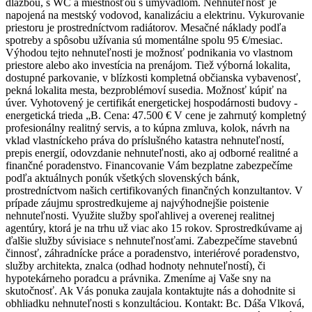
dlažbou, s WC a miestnosťou s umývadlom. Nehnuteľnosť je
napojená na mestský vodovod, kanalizáciu a elektrinu. Vykurovanie
priestoru je prostredníctvom radiátorov. Mesačné náklady podľa
spotreby a spôsobu užívania sú momentálne spolu 95 €/mesiac.
Výhodou tejto nehnuteľnosti je možnosť podnikania vo vlastnom
priestore alebo ako investícia na prenájom. Tiež výborná lokalita,
dostupné parkovanie, v blízkosti kompletná občianska vybavenosť,
pekná lokalita mesta, bezproblémoví susedia. Možnosť kúpiť na
úver. Vyhotovený je certifikát energetickej hospodárnosti budovy -
energetická trieda „B. Cena: 47.500 € V cene je zahrnutý kompletný
profesionálny realitný servis, a to kúpna zmluva, kolok, návrh na
vklad vlastníckeho práva do príslušného katastra nehnuteľností,
prepis energií, odovzdanie nehnuteľnosti, ako aj odborné realitné a
finančné poradenstvo. Financovanie Vám bezplatne zabezpečíme
podľa aktuálnych ponúk všetkých slovenských bánk,
prostredníctvom našich certifikovaných finančných konzultantov. V
prípade záujmu sprostredkujeme aj najvýhodnejšie poistenie
nehnuteľnosti. Využite služby spoľahlivej a overenej realitnej
agentúry, ktorá je na trhu už viac ako 15 rokov. Sprostredkúvame aj
ďalšie služby súvisiace s nehnuteľnosťami. Zabezpečíme stavebnú
činnosť, záhradnícke práce a poradenstvo, interiérové poradenstvo,
služby architekta, znalca (odhad hodnoty nehnuteľností), či
hypotekárneho poradcu a právnika. Zmeníme aj Vaše sny na
skutočnosť. Ak Vás ponuka zaujala kontaktujte nás a dohodnite si
obhliadku nehnuteľnosti s konzultáciou. Kontakt: Bc. Dáša Vlková,