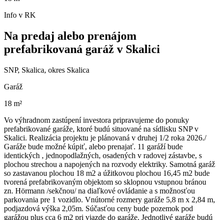
Info v RK
Na predaj alebo prenájom
prefabrikovaná garáž v Skalici
SNP, Skalica, okres Skalica
Garáž
18 m²
Vo výhradnom zastúpení investora pripravujeme do ponuky
prefabrikované garáže, ktoré budú situované na sídlisku SNP v
Skalici. Realizácia projektu je plánovaná v druhej 1/2 roka 2026./
Garáže bude možné kúpiť, alebo prenajať. 11 garáží bude
identických , jednopodlažných, osadených v radovej zástavbe, s
plochou strechou a napojených na rozvody elektriky. Samotná garáž
so zastavanou plochou 18 m2 a úžitkovou plochou 16,45 m2 bude
tvorená prefabrikovaným objektom so sklopnou vstupnou bránou
zn. Hörmann /sekčnou/ na diaľkové ovládanie a s možnosťou
parkovania pre 1 vozidlo. Vnútorné rozmery garáže 5,8 m x 2,84 m,
podjazdová výška 2,05m. Súčasťou ceny bude pozemok pod
garážou plus cca 6 m2 pri vjazde do garáže. Jednotlivé garáže budú