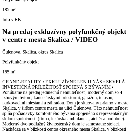
185 m²
Info v RK
Na predaj exkluzívny polyfunkčný objekt
v centre mesta Skalica / VIDEO
Čulenova, Skalica, okres Skalica
Polyfunkčný objekt
185 m²
GRAND-REALITY • EXKLUZÍVNE LEN U NÁS • SKVELÁ
INVESTIČNÁ PRÍLEŽITOSŤ SPOJENÁ S BÝVANÍM •
Ponúkame na predaj jedinečnú nehnuteľnosť, moderný dom so 4-
izbovým bytom, kancelárskymi priestormi, garážou, terasou,
parkovacími miestami a záhradou. Dom je situovaný priamo v meste
Skalica, v širšom centre mesta na ulici Čulenova. Táto nehnuteľnosť
spĺňa požiadavky komfortného bývania spojeného s reprezentačným
sídlom spoločnosti (firma, lekárska ambulancia, ateliér a podobne).
Moderný dvojpodlažný živnostenský dom je samostatne stojaci.
Nachádza sa v blízkosti centra okresného mesta Skalica, v blízkosti