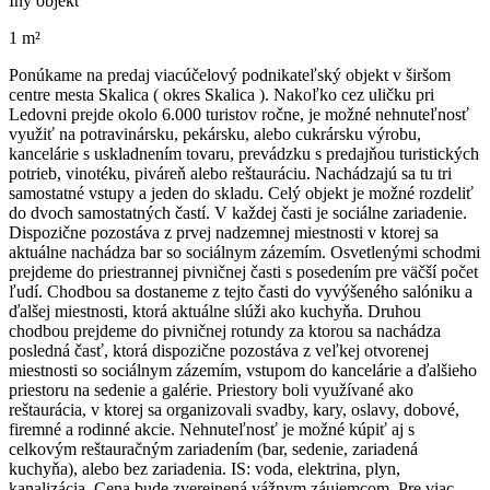
Iný objekt
1 m²
Ponúkame na predaj viacúčelový podnikateľský objekt v širšom
centre mesta Skalica ( okres Skalica ). Nakoľko cez uličku pri
Ledovni prejde okolo 6.000 turistov ročne, je možné nehnuteľnosť
využiť na potravinársku, pekársku, alebo cukrársku výrobu,
kancelárie s uskladnením tovaru, prevádzku s predajňou turistických
potrieb, vinotéku, piváreň alebo reštauráciu. Nachádzajú sa tu tri
samostatné vstupy a jeden do skladu. Celý objekt je možné rozdeliť
do dvoch samostatných častí. V každej časti je sociálne zariadenie.
Dispozične pozostáva z prvej nadzemnej miestnosti v ktorej sa
aktuálne nachádza bar so sociálnym zázemím. Osvetlenými schodmi
prejdeme do priestrannej pivničnej časti s posedením pre väčší počet
ľudí. Chodbou sa dostaneme z tejto časti do vyvýšeného salóniku a
ďalšej miestnosti, ktorá aktuálne slúži ako kuchyňa. Druhou
chodbou prejdeme do pivničnej rotundy za ktorou sa nachádza
posledná časť, ktorá dispozične pozostáva z veľkej otvorenej
miestnosti so sociálnym zázemím, vstupom do kancelárie a ďalšieho
priestoru na sedenie a galérie. Priestory boli využívané ako
reštaurácia, v ktorej sa organizovali svadby, kary, oslavy, dobové,
firemné a rodinné akcie. Nehnuteľnosť je možné kúpiť aj s
celkovým reštauračným zariadením (bar, sedenie, zariadená
kuchyňa), alebo bez zariadenia. IS: voda, elektrina, plyn,
kanalizácia. Cena bude zverejnená vážnym záujemcom. Pre viac