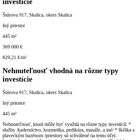
investície
Štúrova 917, Skalica, okres Skalica
Iný priestor
445 m²
369 000 €
829,21 €/m²
Nehnuteľnosť vhodná na rôzne typy
investície
Štúrova 917, Skalica, okres Skalica
Iný priestor
445 m²
Nehnuteľnosť, ktorá môže byť využitá na rôzne typy investícií: *
služby /kaderníctvo, kozmetika, pedikúra, masáže, a iné/ * škôlka s
plaveckým bazénom /priestory sú schválené na tento účel.