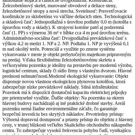
samostatne stojaca a čiastočne dvojpodlažná. Konštrukcia:
Železobetónový skelet, murované obvodové a deliace steny,
železobetónové stropy a nová strecha. Svetelnosť: Presvetľovacie
konštrukcie zo sklobetónu vo väčšine deliacich stien. Technologická
a skladová časť: Jednopodlažná s úrovňou podlahy 0,0 m (kotolňa s
úpravňou vody a sklady). K strojovni kotolne patrí aj podzemná
časť (1. PP) s výmerou 36 m² v hĺbke cca 4 m pod úrovňou terénu.
Administratívno-sociálna časť: Dvojpodlažná prevádzková časť s
výškou 4,2 m medzi 1. NP a 2. NP. Podlaha 1. NP je vyvýšená 0,1
m nad okolitý terén. Potenciál a využitie po zmene systému
vykurovania v meste je objekt prebytočným majetkom pripraveným
na predaj. Vďaka flexibilnému železobetónovému skeletu a
veľkorysému pozemku je ideálny na prestavbu pre modernú výrobu,
logistické centrum, sklady či sídlo firmy s vlastným dvorom. Hlavné
prednosti nehnuteľnosti.Moderné ekologické vykurovanie: Objekt
disponuje novou vlastnou ekologickou plynovou kotolňou, ktorá
zabezpečuje nízke prevádzkové náklady. Silná infraštruktúra:
Pozemok má k dispozícii dostatočnú kapacitu elektrickej prípojky
pre priemyselné využitie. Ďalšie objekty: Na pozemku sa okrem
hlavnej budovy nachádzajú aj iné praktické drobné stavby. Areál
pozemku nemá žiadne environmentálne záťaže, čo garantuje
bezpečnú investíciu bez skrytých nákladov. Prvotriedny prístup:
Výborná dopravná dostupnosť a priamy prístup do objektu z hlavnej
cesty, v tesnej blízkosti veľkého Skalického obchodného nákupného
centra. To zabezpečuje vysokú frekvenciu pohybu ľudí, vynikajúcu