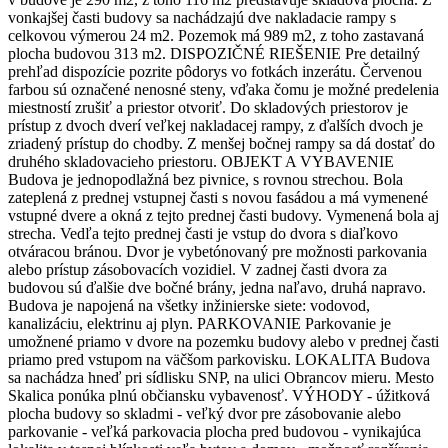
vonkajšej časti budovy sa nachádzajú dve nakladacie rampy s
celkovou výmerou 24 m2. Pozemok má 989 m2, z toho zastavaná
plocha budovou 313 m2. DISPOZIČNÉ RIEŠENIE Pre detailný
prehľad dispozície pozrite pôdorys vo fotkách inzerátu. Červenou
farbou sú označené nenosné steny, vďaka čomu je možné predelenia
miestností zrušiť a priestor otvoriť. Do skladových priestorov je
prístup z dvoch dverí veľkej nakladacej rampy, z ďalších dvoch je
zriadený prístup do chodby. Z menšej bočnej rampy sa dá dostať do
druhého skladovacieho priestoru. OBJEKT A VYBAVENIE
Budova je jednopodlažná bez pivnice, s rovnou strechou. Bola
zateplená z prednej vstupnej časti s novou fasádou a má vymenené
vstupné dvere a okná z tejto prednej časti budovy. Vymenená bola aj
strecha. Vedľa tejto prednej časti je vstup do dvora s diaľkovo
otváracou bránou. Dvor je vybetónovaný pre možnosti parkovania
alebo prístup zásobovacích vozidiel. V zadnej časti dvora za
budovou sú ďalšie dve bočné brány, jedna naľavo, druhá napravo.
Budova je napojená na všetky inžinierske siete: vodovod,
kanalizáciu, elektrinu aj plyn. PARKOVANIE Parkovanie je
umožnené priamo v dvore na pozemku budovy alebo v prednej časti
priamo pred vstupom na väčšom parkovisku. LOKALITA Budova
sa nachádza hneď pri sídlisku SNP, na ulici Obrancov mieru. Mesto
Skalica ponúka plnú občiansku vybavenosť. VÝHODY - úžitková
plocha budovy so skladmi - veľký dvor pre zásobovanie alebo
parkovanie - veľká parkovacia plocha pred budovou - vynikajúca