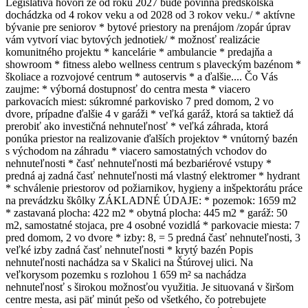
Legislatíva hovorí že od roku 2027 bude povinná predškolská
dochádzka od 4 rokov veku a od 2028 od 3 rokov veku./ * aktívne
bývanie pre seniorov * bytové priestory na prenájom /zopár úprav
vám vytvorí viac bytových jednotiek/ * možnosť realizácie
komunitného projektu * kancelárie * ambulancie * predajňa a
showroom * fitness alebo wellness centrum s plaveckým bazénom *
školiace a rozvojové centrum * autoservis * a ďalšie.... Čo Vás
zaujme: * výborná dostupnosť do centra mesta * viacero
parkovacích miest: súkromné parkovisko 7 pred domom, 2 vo
dvore, prípadne ďalšie 4 v garáži * veľká garáž, ktorá sa taktiež dá
prerobiť ako investičná nehnuteľnosť * veľká záhrada, ktorá
ponúka priestor na realizovanie ďalších projektov * vnútorný bazén
s východom na záhradu * viacero samostatných vchodov do
nehnuteľnosti * časť nehnuteľnosti má bezbariérové vstupy *
predná aj zadná časť nehnuteľnosti má vlastný elektromer * hydrant
* schválenie priestorov od požiarnikov, hygieny a inšpektorátu práce
na prevádzku škôlky ZÁKLADNÉ ÚDAJE: * pozemok: 1659 m2
* zastavaná plocha: 422 m2 * obytná plocha: 445 m2 * garáž: 50
m2, samostatné stojaca, pre 4 osobné vozidlá * parkovacie miesta: 7
pred domom, 2 vo dvore * izby: 8, = 5 predná časť nehnuteľnosti, 3
veľké izby zadná časť nehnuteľnosti * krytý bazén Popis
nehnuteľnosti nachádza sa v Skalici na Štúrovej ulici. Na
veľkorysom pozemku s rozlohou 1 659 m² sa nachádza
nehnuteľnosť s širokou možnosťou využitia. Je situovaná v širšom
centre mesta, asi päť minút pešo od všetkého, čo potrebujete