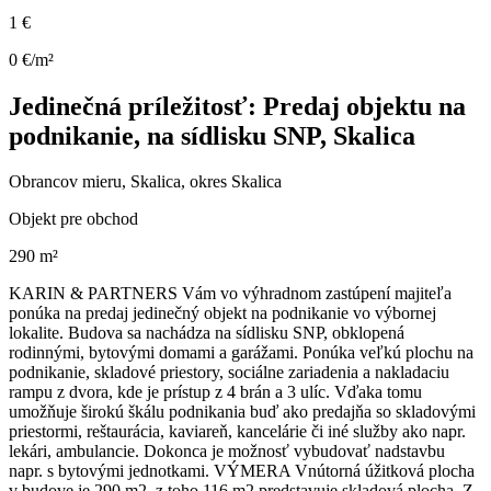
1 €
0 €/m²
Jedinečná príležitosť: Predaj objektu na
podnikanie, na sídlisku SNP, Skalica
Obrancov mieru, Skalica, okres Skalica
Objekt pre obchod
290 m²
KARIN & PARTNERS Vám vo výhradnom zastúpení majiteľa
ponúka na predaj jedinečný objekt na podnikanie vo výbornej
lokalite. Budova sa nachádza na sídlisku SNP, obklopená
rodinnými, bytovými domami a garážami. Ponúka veľkú plochu na
podnikanie, skladové priestory, sociálne zariadenia a nakladaciu
rampu z dvora, kde je prístup z 4 brán a 3 ulíc. Vďaka tomu
umožňuje širokú škálu podnikania buď ako predajňa so skladovými
priestormi, reštaurácia, kaviareň, kancelárie či iné služby ako napr.
lekári, ambulancie. Dokonca je možnosť vybudovať nadstavbu
napr. s bytovými jednotkami. VÝMERA Vnútorná úžitková plocha
v budove je 290 m2, z toho 116 m2 predstavuje skladová plocha. Z