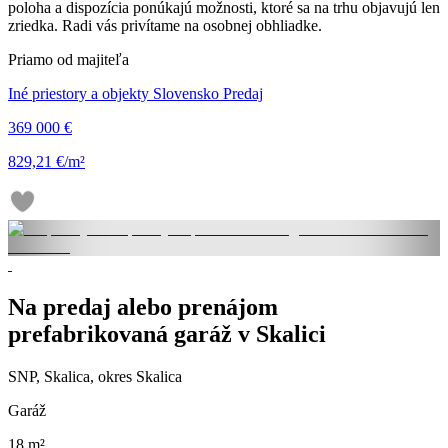
poloha a dispozícia ponúkajú možnosti, ktoré sa na trhu objavujú len
zriedka. Radi vás privítame na osobnej obhliadke.
Priamo od majiteľa
Iné priestory a objekty Slovensko Predaj
369 000 €
829,21 €/m²
Na predaj alebo prenájom
prefabrikovaná garáž v Skalici
SNP, Skalica, okres Skalica
Garáž
18 m²