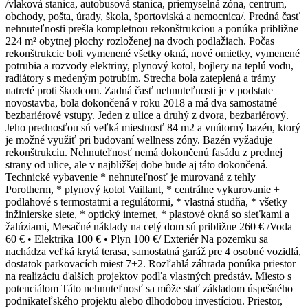
/vlaková stanica, autobusová stanica, priemyselná zóna, centrum,
obchody, pošta, úrady, škola, športoviská a nemocnica/. Predná časť
nehnuteľnosti prešla kompletnou rekonštrukciou a ponúka približne
224 m² obytnej plochy rozloženej na dvoch podlažiach. Počas
rekonštrukcie boli vymenené všetky okná, nové omietky, vymenené
potrubia a rozvody elektriny, plynový kotol, bojlery na teplú vodu,
radiátory s medeným potrubím. Strecha bola zateplená a trámy
natreté proti škodcom. Zadná časť nehnuteľnosti je v podstate
novostavba, bola dokončená v roku 2018 a má dva samostatné
bezbariérové vstupy. Jeden z ulice a druhý z dvora, bezbariérový.
Jeho prednosťou sú veľká miestnosť 84 m2 a vnútorný bazén, ktorý
je možné využiť pri budovaní wellness zóny. Bazén vyžaduje
rekonštrukciu. Nehnuteľnosť nemá dokončenú fasádu z prednej
strany od ulice, ale v najbližšej dobe bude aj táto dokončená.
Technické vybavenie * nehnuteľnosť je murovaná z tehly
Porotherm, * plynový kotol Vaillant, * centrálne vykurovanie +
podlahové s termostatmi a regulátormi, * vlastná studňa, * všetky
inžinierske siete, * optický internet, * plastové okná so sieťkami a
žalúziami, Mesačné náklady na celý dom sú približne 260 € /Voda
60 € • Elektrika 100 € • Plyn 100 €/ Exteriér Na pozemku sa
nachádza veľká krytá terasa, samostatná garáž pre 4 osobné vozidlá,
dostatok parkovacích miest 7+2. Rozľahlá záhrada ponúka priestor
na realizáciu ďalších projektov podľa vlastných predstáv. Miesto s
potenciálom Táto nehnuteľnosť sa môže stať základom úspešného
podnikateľského projektu alebo dlhodobou investíciou. Priestor,