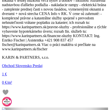
lokalita v tesnej blízkosti veľa bytov a domov - možnosť rozšírenia
nadstavbou ďalšieho podlažia - nakladacie rampy - elektrická brána
- zateplenie prednej časti s novou fasádou, vymenenými oknami a
dverami + nová strecha CENA Info v RK. V cene sú zahrnuté: -
komplexné právne a katastrálne služby spojené s prevodom
nehnuteľnosti vrátane poplatku za kataster; ich rozsah tu:
https://www.karinpartners.sk/pravne-sluzby - profesionálne a rýchle
vybavenie hypotekárneho úveru; rozsah fin. služieb tu:
https://www.karinpartners.sk/financne-sluzby KONTAKT: Ing.
Enriko Fischer | Asistentka +421 908 837 457
fischer@karinpartners.sk Viac o práci makléra si prečítate na
www.karinpartners.sk/fischer
KARIN & PARTNERS, s.r.o.
Obchod Slovensko Predaj
1 €
0 €/m²