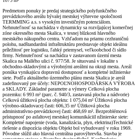
1075 m²
Predmetom ponuky je predaj strategického polyfunkčného
prevádzkového areálu bývalej mestskej výhrevne spoločnosti
TERMMING a.s. s vysokým investičným potenciálom.
Nehnuteľnosť sa nachádza v dynamicky sa rozvíjajúcej komerčnej
zóne okresného mesta Skalica, v tesnej blízkosti hlavného
mestského nákupného centra. Vzhľadom na priamu cezhraničnú
polohu, nadštandardnú infraštruktúru predstavuje objekt ideálnu
príležitosť pre logistiku, ľahký priemysel, veľkoobchod či sídlo
firmy. Nehnuteľnosť sa nachádza v zastavanom území mesta
Skalica na Mallého ulici č. 977/58. Je situovaná v lokalite s
obchodno-skladovými a výrobnými areálmi na okraji mesta. Areál
ponúka vynikajúcu dopravnú dostupnosť a kompletné inžinierske
siete. Podľa aktuálneho územného plánu mesta Skalica je areál
zadefinovaný pre účely: NEPOĽNOHOSPODÁRSKA VÝROBA
a SKLADY. Základné parametre a výmery Celková plocha
pozemku: 6 993 m² (parc. č. 940/3, zastavaná plocha a nádvorie)
Celková úžitková plocha objektu: 1 075,04 m² Úžitková plocha
výrobno-skladovacej časti: 606,35 m² Úžitková plocha
administratívno-prevádzkovej časti: 468,69 m². Bezproblémová
prístupnosť po asfaltovej mestskej komunikáciiI nžinierske siete:
Kompletné napojenie (voda, kanalizácia, plyn, elektrina)Technické
riešenie a dispozícia objektu Objekt bol vybudovaný v roku 1969.
Pôvodne slúžil ako hlavná centrálna parovýhrevňa. Stavba je