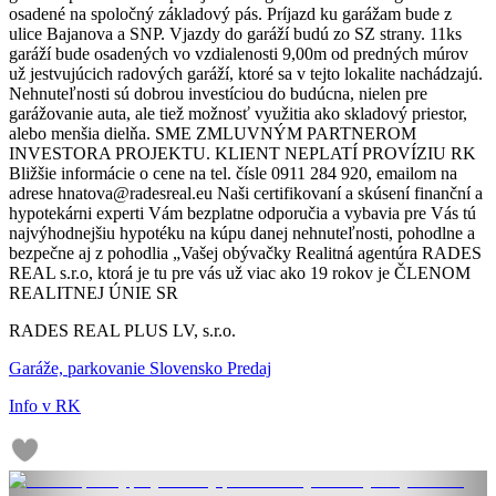
osadené na spoločný základový pás. Príjazd ku garážam bude z
ulice Bajanova a SNP. Vjazdy do garáží budú zo SZ strany. 11ks
garáží bude osadených vo vzdialenosti 9,00m od predných múrov
už jestvujúcich radových garáží, ktoré sa v tejto lokalite nachádzajú.
Nehnuteľnosti sú dobrou investíciou do budúcna, nielen pre
garážovanie auta, ale tiež možnosť využitia ako skladový priestor,
alebo menšia dielňa. SME ZMLUVNÝM PARTNEROM
INVESTORA PROJEKTU. KLIENT NEPLATÍ PROVÍZIU RK
Bližšie informácie o cene na tel. čísle 0911 284 920, emailom na
adrese hnatova@radesreal.eu Naši certifikovaní a skúsení finanční a
hypotekárni experti Vám bezplatne odporučia a vybavia pre Vás tú
najvýhodnejšiu hypotéku na kúpu danej nehnuteľnosti, pohodlne a
bezpečne aj z pohodlia „Vašej obývačky Realitná agentúra RADES
REAL s.r.o, ktorá je tu pre vás už viac ako 19 rokov je ČLENOM
REALITNEJ ÚNIE SR
RADES REAL PLUS LV, s.r.o.
Garáže, parkovanie Slovensko Predaj
Info v RK