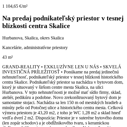
1 104,65 €/m²
Na predaj podnikateľský priestor v tesnej
blízkosti centra Skalice
Hurbanova, Skalica, okres Skalica
Kancelárie, administratívne priestory
43 m²
GRAND-REALITY • EXKLUZÍVNE LEN U NÁS • SKVELÁ
INVESTIČNÁ PRÍLEŽITOSŤ • Ponúkame na predaj jedinečnú
nehnuteľnosť, podnikateľský priestor v tesnej blízkosti historického
centra Skalice. Podnikateľský priestor sa nachádza v bytovom dom,
ktorý je situovaný v širšom centre mesta Skalica, na ulici
Hurbanova. V tejto nehnuteľnosti je možné mať sídlo firmy, sklad,
ateliér, pedikúru a podobne. Novo zrekonštruovaný bytový dom je
samostatne stojaci. Nachádza sa len 150 m od mestských hradieb a
minúty pešo od Potočnej ulice a historického centra mesta. Celková
výmera priestoru je 43,20 m2, z toho je WC 1,28 m2 a sklad hneď
vedľa dverí 2 m2. Dispozícia: Priestor je v suteréne bytového domu
(len zopár schodov) a je obdĺžnikového tvaru, s keramickou