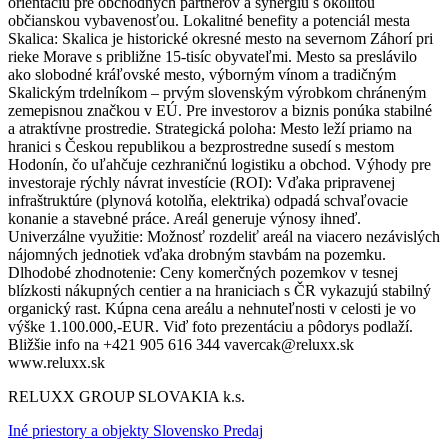
orientáciu pre obchodných partnerov a synergiu s okolitou
občianskou vybavenosťou. Lokalitné benefity a potenciál mesta
Skalica: Skalica je historické okresné mesto na severnom Záhorí pri
rieke Morave s približne 15-tisíc obyvateľmi. Mesto sa preslávilo
ako slobodné kráľovské mesto, výborným vínom a tradičným
Skalickým trdelníkom – prvým slovenským výrobkom chráneným
zemepisnou značkou v EÚ. Pre investorov a biznis ponúka stabilné
a atraktívne prostredie. Strategická poloha: Mesto leží priamo na
hranici s Českou republikou a bezprostredne susedí s mestom
Hodonín, čo uľahčuje cezhraničnú logistiku a obchod. Výhody pre
investoraje rýchly návrat investície (ROI): Vďaka pripravenej
infraštruktúre (plynová kotolňa, elektrika) odpadá schvaľovacie
konanie a stavebné práce. Areál generuje výnosy ihneď.
Univerzálne využitie: Možnosť rozdeliť areál na viacero nezávislých
nájomných jednotiek vďaka drobným stavbám na pozemku.
Dlhodobé zhodnotenie: Ceny komerčných pozemkov v tesnej
blízkosti nákupných centier a na hraniciach s ČR vykazujú stabilný
organický rast. Kúpna cena areálu a nehnuteľnosti v celosti je vo
výške 1.100.000,-EUR. Viď foto prezentáciu a pôdorys podlaží.
Bližšie info na +421 905 616 344 vavercak@reluxx.sk
www.reluxx.sk
RELUXX GROUP SLOVAKIA k.s.
Iné priestory a objekty Slovensko Predaj