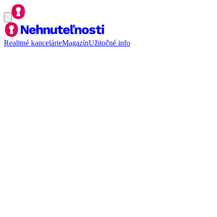
Realitné kancelárie
Magazín
Užitočné info