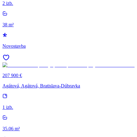
2 izb.
38 m²
Novostavba
207 900 €
Agátová, Agátová, Bratislava-Dúbravka
1 izb.
35.06 m²