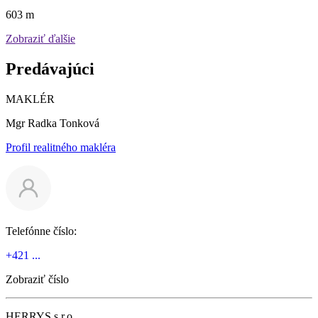
603 m
Zobraziť ďalšie
Predávajúci
MAKLÉR
Mgr Radka Tonková
Profil realitného makléra
Telefónne číslo:
+421 ...
Zobraziť číslo
HERRYS s.r.o.