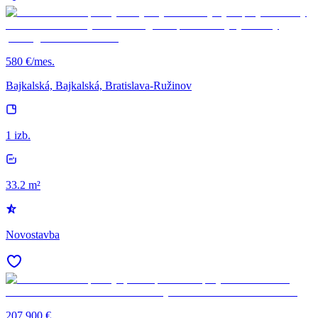
580 €/mes.
Bajkalská, Bajkalská, Bratislava-Ružinov
1 izb.
33.2 m²
Novostavba
207 900 €