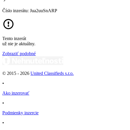
Číslo inzerátu: Jua2uuSnARP
Tento inzerát
už nie je aktuálny.
Zobraziť podobné
© 2015 -
2026
United Classifieds s.r.o.
•
Ako inzerovať
•
Podmienky inzercie
•