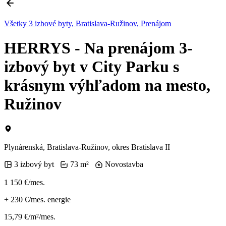
Všetky 3 izbové byty, Bratislava-Ružinov, Prenájom
HERRYS - Na prenájom 3-
izbový byt v City Parku s
krásnym výhľadom na mesto,
Ružinov
Plynárenská, Bratislava-Ružinov, okres Bratislava II
3 izbový byt
73 m²
Novostavba
1 150 €/mes.
+
230 €/mes.
energie
15,79 €/m²/mes.