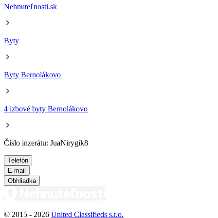
Nehnuteľnosti.sk
Byty
Byty Bernolákovo
4 izbové byty Bernolákovo
Číslo inzerátu: JuaNirygik8
Telefón
E-mail
Obhliadka
© 2015 -
2026
United Classifieds s.r.o.