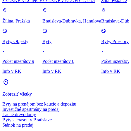
ZELENÉ VLČINCE
ZELENÉ ZÁLUHY 2. fáza
Saratovská 22
Žilina, Pražská
Bratislava-Dúbravka, Hanulova
Bratislava-Dúbr
Byty, Objekty
Byty
Byty, Priestory
Počet inzerátov 9
Počet inzerátov 6
Počet inzerátov
Info v RK
Info v RK
Info v RK
Zobraziť všetky
Byty na prenájom bez kaucie a depozitu
Investičné apartmány na predaj
Lacné drevodomy
Byty s terasou v Bratislave
Stánok na predaj