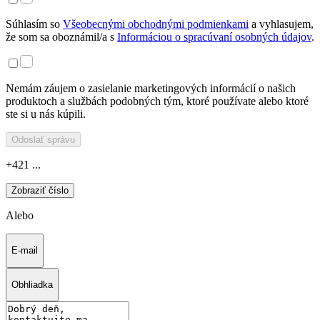
Súhlasím so
Všeobecnými obchodnými podmienkami
a vyhlasujem,
že som sa oboznámil/a s
Informáciou o spracúvaní osobných údajov
.
Nemám záujem o zasielanie marketingových informácií o našich
produktoch a službách podobných tým, ktoré používate alebo ktoré
ste si u nás kúpili.
Odoslať správu
+421 ...
Zobraziť číslo
Alebo
E-mail
Obhliadka