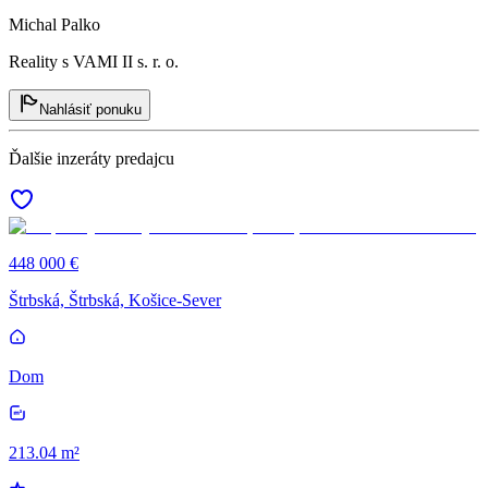
Michal Palko
Reality s VAMI II s. r. o.
Nahlásiť ponuku
Ďalšie inzeráty predajcu
448 000 €
Štrbská, Štrbská, Košice-Sever
Dom
213.04 m²