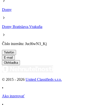
Domy
Domy Bratislava-Vrakuňa
Číslo inzerátu: Jucl6wN3_Kj
Telefón
E-mail
Obhliadka
© 2015 -
2026
United Classifieds s.r.o.
•
Ako inzerovať
•