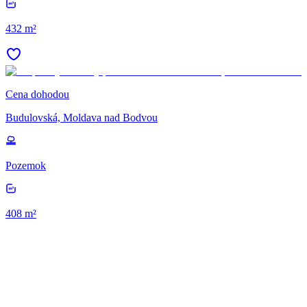
432 m²
Cena dohodou
Budulovská, Moldava nad Bodvou
Pozemok
408 m²