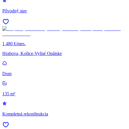
Pôvodný stav
1 480 €/mes.
Hrabova, Košice-Vyšné Opátske
Dom
135 m²
Kompletná rekonštrukcia