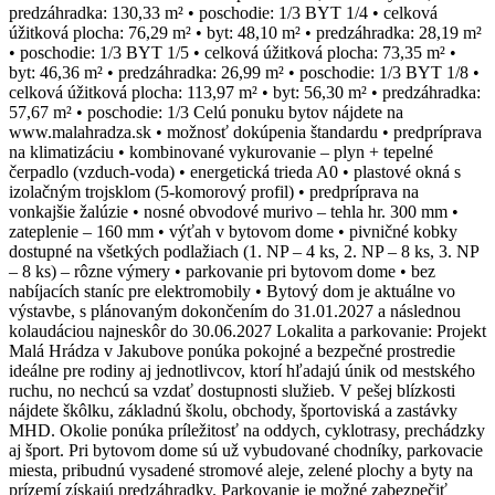
predzáhradka: 130,33 m² • poschodie: 1/3 BYT 1/4 • celková
úžitková plocha: 76,29 m² • byt: 48,10 m² • predzáhradka: 28,19 m²
• poschodie: 1/3 BYT 1/5 • celková úžitková plocha: 73,35 m² •
byt: 46,36 m² • predzáhradka: 26,99 m² • poschodie: 1/3 BYT 1/8 •
celková úžitková plocha: 113,97 m² • byt: 56,30 m² • predzáhradka:
57,67 m² • poschodie: 1/3 Celú ponuku bytov nájdete na
www.malahradza.sk • možnosť dokúpenia štandardu • predpríprava
na klimatizáciu • kombinované vykurovanie – plyn + tepelné
čerpadlo (vzduch-voda) • energetická trieda A0 • plastové okná s
izolačným trojsklom (5-komorový profil) • predpríprava na
vonkajšie žalúzie • nosné obvodové murivo – tehla hr. 300 mm •
zateplenie – 160 mm • výťah v bytovom dome • pivničné kobky
dostupné na všetkých podlažiach (1. NP – 4 ks, 2. NP – 8 ks, 3. NP
– 8 ks) – rôzne výmery • parkovanie pri bytovom dome • bez
nabíjacích staníc pre elektromobily • Bytový dom je aktuálne vo
výstavbe, s plánovaným dokončením do 31.01.2027 a následnou
kolaudáciou najneskôr do 30.06.2027 Lokalita a parkovanie: Projekt
Malá Hrádza v Jakubove ponúka pokojné a bezpečné prostredie
ideálne pre rodiny aj jednotlivcov, ktorí hľadajú únik od mestského
ruchu, no nechcú sa vzdať dostupnosti služieb. V pešej blízkosti
nájdete škôlku, základnú školu, obchody, športoviská a zastávky
MHD. Okolie ponúka príležitosť na oddych, cyklotrasy, prechádzky
aj šport. Pri bytovom dome sú už vybudované chodníky, parkovacie
miesta, pribudnú vysadené stromové aleje, zelené plochy a byty na
prízemí získajú predzáhradky. Parkovanie je možné zabezpečiť