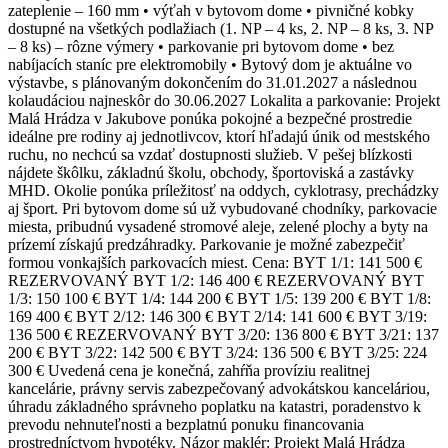
zateplenie – 160 mm • výťah v bytovom dome • pivničné kobky
dostupné na všetkých podlažiach (1. NP – 4 ks, 2. NP – 8 ks, 3. NP
– 8 ks) – rôzne výmery • parkovanie pri bytovom dome • bez
nabíjacích staníc pre elektromobily • Bytový dom je aktuálne vo
výstavbe, s plánovaným dokončením do 31.01.2027 a následnou
kolaudáciou najneskôr do 30.06.2027 Lokalita a parkovanie: Projekt
Malá Hrádza v Jakubove ponúka pokojné a bezpečné prostredie
ideálne pre rodiny aj jednotlivcov, ktorí hľadajú únik od mestského
ruchu, no nechcú sa vzdať dostupnosti služieb. V pešej blízkosti
nájdete škôlku, základnú školu, obchody, športoviská a zastávky
MHD. Okolie ponúka príležitosť na oddych, cyklotrasy, prechádzky
aj šport. Pri bytovom dome sú už vybudované chodníky, parkovacie
miesta, pribudnú vysadené stromové aleje, zelené plochy a byty na
prízemí získajú predzáhradky. Parkovanie je možné zabezpečiť
formou vonkajších parkovacích miest. Cena: BYT 1/1: 141 500 €
REZERVOVANÝ BYT 1/2: 146 400 € REZERVOVANÝ BYT
1/3: 150 100 € BYT 1/4: 144 200 € BYT 1/5: 139 200 € BYT 1/8:
169 400 € BYT 2/12: 146 300 € BYT 2/14: 141 600 € BYT 3/19:
136 500 € REZERVOVANÝ BYT 3/20: 136 800 € BYT 3/21: 137
200 € BYT 3/22: 142 500 € BYT 3/24: 136 500 € BYT 3/25: 224
300 € Uvedená cena je konečná, zahŕňa províziu realitnej
kancelárie, právny servis zabezpečovaný advokátskou kanceláriou,
úhradu základného správneho poplatku na katastri, poradenstvo k
prevodu nehnuteľnosti a bezplatnú ponuku financovania
prostredníctvom hypotéky. Názor maklér: Projekt Malá Hrádza