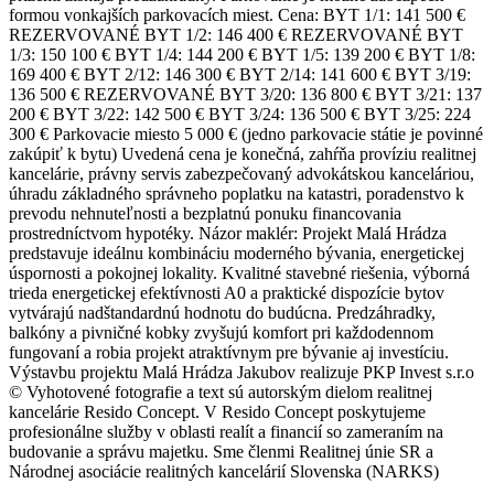
formou vonkajších parkovacích miest. Cena: BYT 1/1: 141 500 €
REZERVOVANÉ BYT 1/2: 146 400 € REZERVOVANÉ BYT
1/3: 150 100 € BYT 1/4: 144 200 € BYT 1/5: 139 200 € BYT 1/8:
169 400 € BYT 2/12: 146 300 € BYT 2/14: 141 600 € BYT 3/19:
136 500 € REZERVOVANÉ BYT 3/20: 136 800 € BYT 3/21: 137
200 € BYT 3/22: 142 500 € BYT 3/24: 136 500 € BYT 3/25: 224
300 € Parkovacie miesto 5 000 € (jedno parkovacie státie je povinné
zakúpiť k bytu) Uvedená cena je konečná, zahŕňa províziu realitnej
kancelárie, právny servis zabezpečovaný advokátskou kanceláriou,
úhradu základného správneho poplatku na katastri, poradenstvo k
prevodu nehnuteľnosti a bezplatnú ponuku financovania
prostredníctvom hypotéky. Názor maklér: Projekt Malá Hrádza
predstavuje ideálnu kombináciu moderného bývania, energetickej
úspornosti a pokojnej lokality. Kvalitné stavebné riešenia, výborná
trieda energetickej efektívnosti A0 a praktické dispozície bytov
vytvárajú nadštandardnú hodnotu do budúcna. Predzáhradky,
balkóny a pivničné kobky zvyšujú komfort pri každodennom
fungovaní a robia projekt atraktívnym pre bývanie aj investíciu.
Výstavbu projektu Malá Hrádza Jakubov realizuje PKP Invest s.r.o
© Vyhotovené fotografie a text sú autorským dielom realitnej
kancelárie Resido Concept. V Resido Concept poskytujeme
profesionálne služby v oblasti realít a financií so zameraním na
budovanie a správu majetku. Sme členmi Realitnej únie SR a
Národnej asociácie realitných kancelárií Slovenska (NARKS)