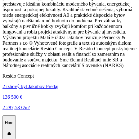
predstavuje ideálnu kombináciu moderného bývania, energetickej
úspornosti a pokojnej lokality. Kvalitné stavebné riešenia, výborná
trieda energetickej efektívnosti A0 a praktické dispozície bytov
vytvárajú nadštandardnú hodnotu do budúcna. Predzáhradky,
balkóny a pivničné kobky zvyšujú komfort pri každodennom
fungovaní a robia projekt atraktívnym pre bývanie aj investíciu.
Výstavbu projektu Malá Hrádza Jakubov realizuje Pernecky &
Partners s.r.o © Vyhotovené fotografie a text sú autorským dielom
realitnej kancelárie Resido Concept. V Resido Concept poskytujeme
profesionálne služby v oblasti realít a financií so zameraním na
budovanie a správu majetku. Sme členmi Realitnej únie SR a
Národnej asociácie realitných kancelárií Slovenska (NARKS)
Resido Concept
2 izbový byt Jakubov Predaj
136 500 €
2 287,58 €/m²
Hore