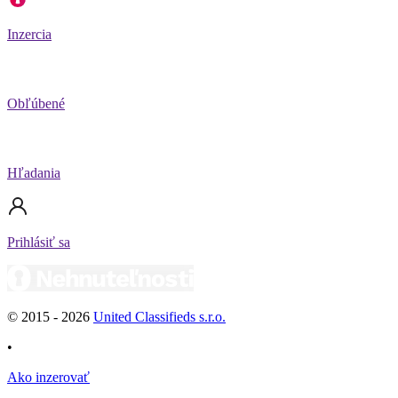
Inzercia
Obľúbené
Hľadania
Prihlásiť sa
© 2015 -
2026
United Classifieds s.r.o.
•
Ako inzerovať