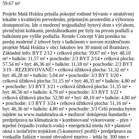
59.67 m²
Projekt Malá Hrádza prináša pokojné rodinné bývanie v atraktívnej
lokalite s kvalitným prevedením, príjemným prostredím a výbornou
dostupnosťou. Ide o moderný trojpodlažný bytový dom s výťahom,
pivničnými kobkami, predzáhradkami pre byty na prvom podlaží a
balkónmi pre vyššie podlažia. Resido Concept Vám ponúka na
predaj moderné 2 izbové byty s balkónom v novom rezidenčnom
projekte Malá Hrádza v obci Jakubov len 30 minút od Bratislavy.
Základné info: BYT 2/12 • celková plocha: 59,67 m² • byt: 48,10
m² • balkón: 11,57 m² • poschodie: 2/3 BYT 2/14 • celková plocha:
57,54 m² • byt: 46,36 m² • balkón: 11,18 m² • poschodie: 2/3 BYT
3/19 - REZERVOVANÉ! • celková úžitková plocha: 51,32 m² •
byt: 46,28 m² • balkón: 5,04 m² • poschodie: 3/3 BYT 3/20 •
celková úžitková plocha: 51,15 m² • byt: 46,35 m² • balkón: 4,80 m²
• poschodie: 3/3 BYT 3/21 • celková úžitková plocha: 51,35 m² •
byt: 46,56 m² • balkón: 4,79 m² • poschodie: 3/3 BYT 3/22 •
celková úžitková plocha: 52,90 m² • byt: 48,10 m² • balkón: 4,80 m²
• poschodie: 1/3 BYT 3/24 • celková úžitková plocha: 51,16 m² •
byt: 46,36 m² • balkón: 4,80 m² • poschodie: 3/3 Celú ponuku bytov
nájdete na www.malahradza.sk • možnosť dokúpenia štandardu •
predpríprava na klimatizáciu • kombinované vykurovanie – plyn +
tepelné čerpadlo (vzduch-voda) • energetická trieda A0 • plastové
okná s izolačným trojsklom (5-komorový profil) • predpríprava na
vonkajšie žalúzie • nosné obvodové murivo – tehla hr. 300 mm •