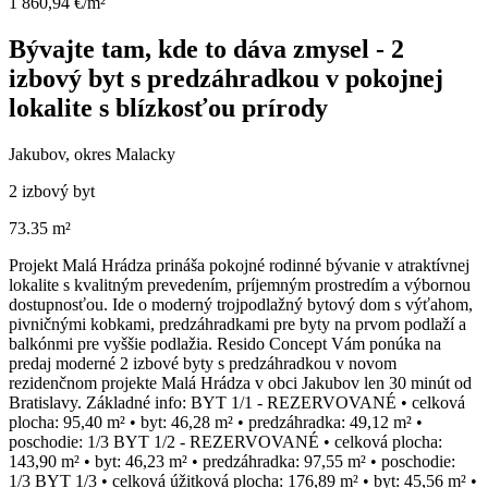
1 860,94 €/m²
Bývajte tam, kde to dáva zmysel - 2
izbový byt s predzáhradkou v pokojnej
lokalite s blízkosťou prírody
Jakubov, okres Malacky
2 izbový byt
73.35 m²
Projekt Malá Hrádza prináša pokojné rodinné bývanie v atraktívnej
lokalite s kvalitným prevedením, príjemným prostredím a výbornou
dostupnosťou. Ide o moderný trojpodlažný bytový dom s výťahom,
pivničnými kobkami, predzáhradkami pre byty na prvom podlaží a
balkónmi pre vyššie podlažia. Resido Concept Vám ponúka na
predaj moderné 2 izbové byty s predzáhradkou v novom
rezidenčnom projekte Malá Hrádza v obci Jakubov len 30 minút od
Bratislavy. Základné info: BYT 1/1 - REZERVOVANÉ • celková
plocha: 95,40 m² • byt: 46,28 m² • predzáhradka: 49,12 m² •
poschodie: 1/3 BYT 1/2 - REZERVOVANÉ • celková plocha:
143,90 m² • byt: 46,23 m² • predzáhradka: 97,55 m² • poschodie:
1/3 BYT 1/3 • celková úžitková plocha: 176,89 m² • byt: 45,56 m² •