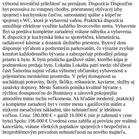
výborná investičná príležitosť na prenájom. Dispozícia Dispozične
byt pozostáva zo vstupnej chodby, priestrannej obývacej izby
spojenej s kuchynskou časťou, samostatnej spálne a kúpeľne
spojenej s WC, ktorá je vybavená vaňou. Praktická dispozícia
umožňuje efektívne využitie každého štvorcového metra. Vybavenie
Byt sa predáva kompletne zariadený vrátane nábytku a vybavenia.
K dispozícii je kuchynská linka so spotrebičmi, klimatizácia,
radiátorové kúrenie a dostatok úložného priestoru. Bytový dom
disponuje výťahom a podzemným parkovaním, čo výrazne zvyšuje
komfort každodenného bývania a zabezpečuje pohodlný prístup
priamo k bytu. K bytu prislúcha garážové státie, ktorého kúpa je
podmienkou predaja bytu. Lokalita Lokalita patrí medzi obľúbené
časti Šamorína najmä vďaka výbornej občianskej vybavenosti a
príjemnému mestskému prostrediu. V pešej dostupnosti sa
nachádzajú potraviny, školy, škôlky, reštaurácie, kaviarne, služby aj
zastávky dopravy. Mesto Šamorín ponúka kvalitné bývanie s
rýchlou dostupnosťou do Bratislavy a zároveň pokojnejšiu
atmosféru mimo ruchu veľkomesta. Ak hľadáte moderný, praktický
a kompletne zariadený byt v centre mesta s garážovým státím a
nízkymi mesačnými nákladmi, táto nehnuteľnosť je ideálnou
voľbou. Cena: 180.000 € + garáž 16.000 € (nie je zahrnutá v cene
bytu) Spolu: 196.000 € Uvedená cena zahŕňa aj províziu pre realitnú
kanceláriu, vrátane všetkých poplatkov spojených s bezpečným a
bezproblémovým prevodom nehnuteľnosti na nového majiteľa.
_______________________________________________________