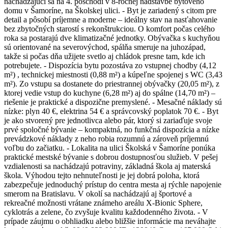
nachádzajúci sa na 4. poschodí v 8-ročnej nadstavbe bytového
domu v Šamoríne, na Školskej ulici. - Byt je zariadený s citom pre
detail a pôsobí príjemne a moderne – ideálny stav na nasťahovanie
bez zbytočných starostí s rekonštrukciou. O komfort počas celého
roka sa postarajú dve klimatizačné jednotky. Obývačka s kuchyňou
sú orientované na severovýchod, spálňa smeruje na juhozápad,
takže si počas dňa užijete svetlo aj chládok presne tam, kde ich
potrebujete. - Dispozícia bytu pozostáva zo vstupnej chodby (4,12
m²) , technickej miestnosti (0,88 m²) a kúpeľne spojenej s WC (3,43
m²). Zo vstupu sa dostanete do priestrannej obývačky (20,05 m²), z
ktorej vedie vstup do kuchyne (6,28 m²) aj do spálne (14,70 m²) –
riešenie je praktické a dispozične premyslené. - Mesačné náklady sú
nízke: plyn 40 €, elektrina 54 € a správcovský poplatok 70 €. - Byt
je ako stvorený pre jednotlivca alebo pár, ktorý si zariaďuje svoje
prvé spoločné bývanie – kompaktná, no funkčná dispozícia a nízke
prevádzkové náklady z neho robia rozumnú a zároveň príjemnú
voľbu do začiatku. - Lokalita na ulici Školská v Šamoríne ponúka
praktické mestské bývanie s dobrou dostupnosťou služieb. V pešej
vzdialenosti sa nachádzajú potraviny, základná škola aj materská
škola. Výhodou tejto nehnuteľnosti je jej dobrá poloha, ktorá
zabezpečuje jednoduchý prístup do centra mesta aj rýchle napojenie
smerom na Bratislavu. V okolí sa nachádzajú aj športové a
rekreačné možnosti vrátane známeho areálu X-Bionic Sphere,
cyklotrás a zelene, čo zvyšuje kvalitu každodenného života. - V
prípade záujmu o obhliadku alebo bližšie informácie ma neváhajte