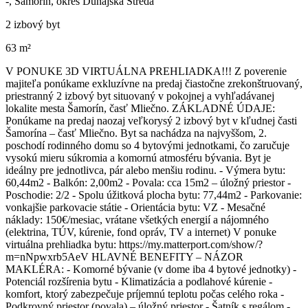
-, Šamorín, okres Dunajská Streda
2 izbový byt
63 m²
V PONUKE 3D VIRTUÁLNA PREHLIADKA!!! Z poverenie
majiteľa ponúkame exkluzívne na predaj čiastočne zrekonštruovaný,
priestranný 2 izbový byt situovaný v pokojnej a vyhľadávanej
lokalite mesta Šamorín, časť Mliečno. ZÁKLADNÉ ÚDAJE:
Ponúkame na predaj naozaj veľkorysý 2 izbový byt v kľudnej časti
Šamorína – časť Mliečno. Byt sa nachádza na najvyššom, 2.
poschodí rodinného domu so 4 bytovými jednotkami, čo zaručuje
vysokú mieru súkromia a komornú atmosféru bývania. Byt je
ideálny pre jednotlivca, pár alebo menšiu rodinu. - Výmera bytu:
60,44m2 - Balkón: 2,00m2 - Povala: cca 15m2 – úložný priestor -
Poschodie: 2/2 - Spolu úžitková plocha bytu: 77,44m2 - Parkovanie:
vonkajšie parkovacie státie - Orientácia bytu: VZ - Mesačné
náklady: 150€/mesiac, vrátane všetkých energií a nájomného
(elektrina, TÚV, kúrenie, fond opráv, TV a internet) V ponuke
virtuálna prehliadka bytu: https://my.matterport.com/show/?
m=nNpwxrb5AeV HLAVNÉ BENEFITY – NÁZOR
MAKLÉRA: - Komorné bývanie (v dome iba 4 bytové jednotky) -
Potenciál rozšírenia bytu - Klimatizácia a podlahové kúrenie -
komfort, ktorý zabezpečuje príjemnú teplotu počas celého roka -
Podkrovný priestor (povala) – úložný priestor - Šatník s regálom -