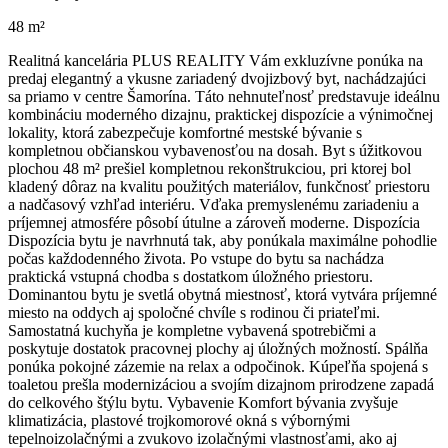
48 m²
Realitná kancelária PLUS REALITY Vám exkluzívne ponúka na
predaj elegantný a vkusne zariadený dvojizbový byt, nachádzajúci
sa priamo v centre Šamorína. Táto nehnuteľnosť predstavuje ideálnu
kombináciu moderného dizajnu, praktickej dispozície a výnimočnej
lokality, ktorá zabezpečuje komfortné mestské bývanie s
kompletnou občianskou vybavenosťou na dosah. Byt s úžitkovou
plochou 48 m² prešiel kompletnou rekonštrukciou, pri ktorej bol
kladený dôraz na kvalitu použitých materiálov, funkčnosť priestoru
a nadčasový vzhľad interiéru. Vďaka premyslenému zariadeniu a
príjemnej atmosfére pôsobí útulne a zároveň moderne. Dispozícia
Dispozícia bytu je navrhnutá tak, aby ponúkala maximálne pohodlie
počas každodenného života. Po vstupe do bytu sa nachádza
praktická vstupná chodba s dostatkom úložného priestoru.
Dominantou bytu je svetlá obytná miestnosť, ktorá vytvára príjemné
miesto na oddych aj spoločné chvíle s rodinou či priateľmi.
Samostatná kuchyňa je kompletne vybavená spotrebičmi a
poskytuje dostatok pracovnej plochy aj úložných možností. Spálňa
ponúka pokojné zázemie na relax a odpočinok. Kúpeľňa spojená s
toaletou prešla modernizáciou a svojím dizajnom prirodzene zapadá
do celkového štýlu bytu. Vybavenie Komfort bývania zvyšuje
klimatizácia, plastové trojkomorové okná s výbornými
tepelnoizolačnými a zvukovo izolačnými vlastnosťami, ako aj