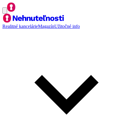
Realitné kancelárie
Magazín
Užitočné info