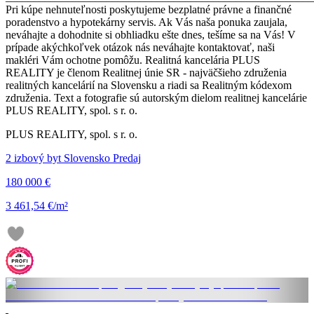
Pri kúpe nehnuteľnosti poskytujeme bezplatné právne a finančné
poradenstvo a hypotekárny servis. Ak Vás naša ponuka zaujala,
neváhajte a dohodnite si obhliadku ešte dnes, tešíme sa na Vás! V
prípade akýchkoľvek otázok nás neváhajte kontaktovať, naši
makléri Vám ochotne pomôžu. Realitná kancelária PLUS
REALITY je členom Realitnej únie SR - najväčšieho združenia
realitných kancelárií na Slovensku a riadi sa Realitným kódexom
združenia. Text a fotografie sú autorským dielom realitnej kancelárie
PLUS REALITY, spol. s r. o.
PLUS REALITY, spol. s r. o.
2 izbový byt Slovensko Predaj
180 000 €
3 461,54 €/m²