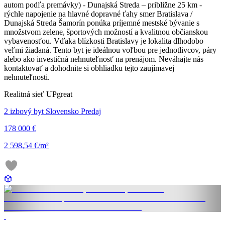
autom podľa premávky) - Dunajská Streda – približne 25 km -
rýchle napojenie na hlavné dopravné ťahy smer Bratislava /
Dunajská Streda Šamorín ponúka príjemné mestské bývanie s
množstvom zelene, športových možností a kvalitnou občianskou
vybavenosťou. Vďaka blízkosti Bratislavy je lokalita dlhodobo
veľmi žiadaná. Tento byt je ideálnou voľbou pre jednotlivcov, páry
alebo ako investičná nehnuteľnosť na prenájom. Neváhajte nás
kontaktovať a dohodnite si obhliadku tejto zaujímavej
nehnuteľnosti.
Realitná sieť UPgreat
2 izbový byt Slovensko Predaj
178 000 €
2 598,54 €/m²