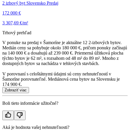
2 izbový byt Slovensko Predaj
172 000 €
3 307,69 €/m²
Trhový prehľad
V ponuke na predaj v Šamoríne je aktuálne 12 2-izbových bytov.
Medián ceny sa pohybuje okolo 180 000 €, pričom ponuky začínajú
na 140 000 € a dosahujú až 239 000 €. Priemerná úžitková plocha
týchto bytov je 62 m², s rozsahom od 48 m² do 89 m². Mnoho z
dostupných bytov sa nachádza v tehlových stavbách.
V porovnaní s celoštátnymi údajmi sú ceny nehnuteľností v
Šamoríne porovnateľné. Mediánová cena bytov na Slovensku je
174 900 €.
Zobraziť viac
Boli tieto informácie užitočné?
Aká je hodnota vašej nehnuteľnosti?