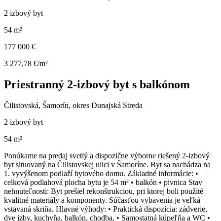
2 izbový byt
54 m²
177 000 €
3 277,78 €/m²
Priestranný 2-izbový byt s balkónom
Čilistovská, Šamorín, okres Dunajská Streda
2 izbový byt
54 m²
Ponúkame na predaj svetlý a dispozične výborne riešený 2-izbový
byt situovaný na Čilistovskej ulici v Šamoríne. Byt sa nachádza na
1. vyvýšenom podlaží bytového domu. Základné informácie: •
celková podlahová plocha bytu je 54 m² • balkón • pivnica Stav
nehnuteľnosti: Byt prešiel rekonštrukciou, pri ktorej boli použité
kvalitné materiály a komponenty. Súčasťou vybavenia je veľká
vstavaná skriňa. Hlavné výhody: • Praktická dispozícia: zádverie,
dve izby, kuchyňa, balkón, chodba, • Samostatná kúpeľňa a WC •