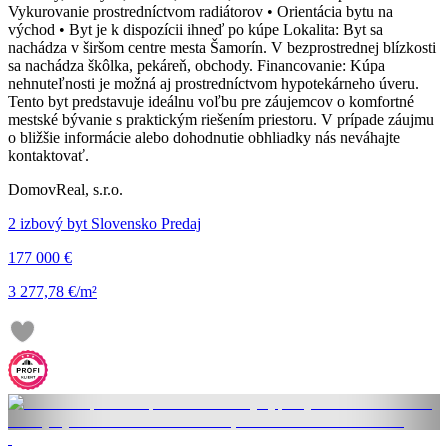
Vykurovanie prostredníctvom radiátorov • Orientácia bytu na
východ • Byt je k dispozícii ihneď po kúpe Lokalita: Byt sa
nachádza v širšom centre mesta Šamorín. V bezprostrednej blízkosti
sa nachádza škôlka, pekáreň, obchody. Financovanie: Kúpa
nehnuteľnosti je možná aj prostredníctvom hypotekárneho úveru.
Tento byt predstavuje ideálnu voľbu pre záujemcov o komfortné
mestské bývanie s praktickým riešením priestoru. V prípade záujmu
o bližšie informácie alebo dohodnutie obhliadky nás neváhajte
kontaktovať.
DomovReal, s.r.o.
2 izbový byt Slovensko Predaj
177 000 €
3 277,78 €/m²