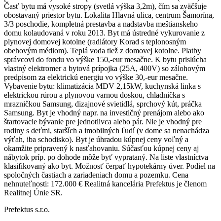
Časť bytu má vysoké stropy (svetlá výška 3,2m), čím sa zväčšuje
obostavaný priestor bytu. Lokalita Hlavná ulica, centrum Šamorína,
3/3 poschodie, kompletná prestavba a nadstavba meštianskeho
domu kolaudovaná v roku 2013. Byt má ústredné vykurovanie z
plynovej domovej kotolne (radiátory Korad s teplonosným
obehovým médiom). Teplá voda tiež z domovej kotolne. Platby
správcovi do fondu vo výške 150,-eur mesačne. K bytu prislúcha
vlastný elektromer a bytová prípojka (25A, 400V) so zálohovým
predpisom za elektrickú energiu vo výške 30,-eur mesačne.
Vybavenie bytu: klimatizácia MDV 2,15kW, kuchynská linka s
elektrickou rúrou a plynovou varnou doskou, chladnička s
mrazničkou Samsung, dizajnové svietidlá, sprchový kút, práčka
Samsung. Byt je vhodný napr. na investičný prenájom alebo ako
štartovacie bývanie pre jednotlivca alebo pár. Nie je vhodný pre
rodiny s deťmi, starších a imobilných ľudí (v dome sa nenachádza
výťah, iba schodisko). Byt je úhradou kúpnej ceny voľný a
okamžite pripravený k nasťahovaniu. Súčasťou kúpnej ceny aj
nábytok príp. po dohode môže byť vyprataný. Na liste vlastníctva
klasifikovaný ako byt. Možnosť čerpať hypotekárny úver. Podiel na
spoločných častiach a zariadeniach domu a pozemku. Cena
nehnuteľnosti: 172.000 € Realitná kancelária Prefektus je členom
Realitnej Únie SR.
Prefektus s.r.o.