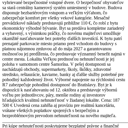
vyhrievané bezpečnostné vstupné dvere. O bezpečnosť obyvateľov
sa stará centrálny kamerový systém umiestnený v budove. Budova
disponuje bezbariérovým vstupom a veľkým výťahom, čo
zabezpečuje komfort pre všetky vekové kategórie. Mesačné
prevádzkové náklady predstavujú približne 110 €, čo robí z bytu
ekonomicky výhodné bývanie. Byt sa predáva kompletne zariadený
a vybavený, s výnimkou práčky, čo novému majiteľovi umožňuje
okamžité nasťahovanie bez potreby ďalších investícií. K bytu patrí
prenajaté parkovacie miesto priamo pred vchodom do budovy s
platnou nájomnou zmluvou až do mája 2027 a garantovanou
možnosťou jej predĺženia, čo predstavuje významný benefit najmä v
centre mesta. Lokalita Veľkou prednosťou nehnuteľnosti je jej
poloha v samotnom centre Šamorína. V pešej dostupnosti sa
nachádzajú obchody, supermarkety, školy, škôlky, zdravotné
stredisko, reštaurácie, kaviarne, banky aj ďalšie služby potrebné pre
pohodlný každodenný život. Výborné napojenie na rýchlostnú cestu
R7 zabezpečuje pohodlnú dostupnosť do Bratislavy. Byt je k
dispozícii k nasťahovaniu od 12. októbra a predstavuje výbornú
voľbu pre jednotlivcov, páry, menšie rodiny aj investorov
hľadajúcich kvalitnú nehnuteľnosť v žiadanej lokalite. Cena: 187
500 € Uvedená cena zahŕňa aj províziu pre realitnú kanceláriu,
vrátane všetkých poplatkov spojených s bezpečným a
bezproblémovým prevodom nehnuteľnosti na nového majiteľa.
_______________________________________________________
Pri kúpe nehnuteľnosti poskytujeme bezplatné právne a finančné