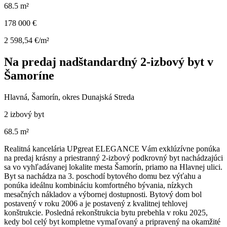
68.5 m²
178 000 €
2 598,54 €/m²
Na predaj nadštandardný 2-izbový byt v
Šamoríne
Hlavná, Šamorín, okres Dunajská Streda
2 izbový byt
68.5 m²
Realitná kancelária UPgreat ELEGANCE Vám exklúzívne ponúka
na predaj krásny a priestranný 2-izbový podkrovný byt nachádzajúci
sa vo vyhľadávanej lokalite mesta Šamorín, priamo na Hlavnej ulici.
Byt sa nachádza na 3. poschodí bytového domu bez výťahu a
ponúka ideálnu kombináciu komfortného bývania, nízkych
mesačných nákladov a výbornej dostupnosti. Bytový dom bol
postavený v roku 2006 a je postavený z kvalitnej tehlovej
konštrukcie. Posledná rekonštrukcia bytu prebehla v roku 2025,
kedy bol celý byt kompletne vymaľovaný a pripravený na okamžité