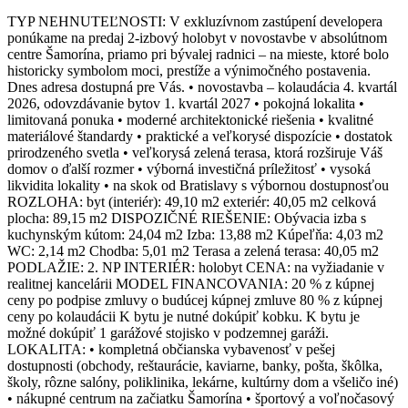
TYP NEHNUTEĽNOSTI: V exkluzívnom zastúpení developera
ponúkame na predaj 2-izbový holobyt v novostavbe v absolútnom
centre Šamorína, priamo pri bývalej radnici – na mieste, ktoré bolo
historicky symbolom moci, prestíže a výnimočného postavenia.
Dnes adresa dostupná pre Vás. • novostavba – kolaudácia 4. kvartál
2026, odovzdávanie bytov 1. kvartál 2027 • pokojná lokalita •
limitovaná ponuka • moderné architektonické riešenia • kvalitné
materiálové štandardy • praktické a veľkorysé dispozície • dostatok
prirodzeného svetla • veľkorysá zelená terasa, ktorá rozširuje Váš
domov o ďalší rozmer • výborná investičná príležitosť • vysoká
likvidita lokality • na skok od Bratislavy s výbornou dostupnosťou
ROZLOHA: byt (interiér): 49,10 m2 exteriér: 40,05 m2 celková
plocha: 89,15 m2 DISPOZIČNÉ RIEŠENIE: Obývacia izba s
kuchynským kútom: 24,04 m2 Izba: 13,88 m2 Kúpeľňa: 4,03 m2
WC: 2,14 m2 Chodba: 5,01 m2 Terasa a zelená terasa: 40,05 m2
PODLAŽIE: 2. NP INTERIÉR: holobyt CENA: na vyžiadanie v
realitnej kancelárii MODEL FINANCOVANIA: 20 % z kúpnej
ceny po podpise zmluvy o budúcej kúpnej zmluve 80 % z kúpnej
ceny po kolaudácii K bytu je nutné dokúpiť kobku. K bytu je
možné dokúpiť 1 garážové stojisko v podzemnej garáži.
LOKALITA: • kompletná občianska vybavenosť v pešej
dostupnosti (obchody, reštaurácie, kaviarne, banky, pošta, škôlka,
školy, rôzne salóny, poliklinika, lekárne, kultúrny dom a všeličo iné)
• nákupné centrum na začiatku Šamorína • športový a voľnočasový