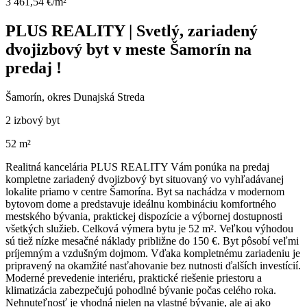
3 461,54 €/m²
PLUS REALITY | Svetlý, zariadený
dvojizbový byt v meste Šamorín na
predaj !
Šamorín, okres Dunajská Streda
2 izbový byt
52 m²
Realitná kancelária PLUS REALITY Vám ponúka na predaj
kompletne zariadený dvojizbový byt situovaný vo vyhľadávanej
lokalite priamo v centre Šamorína. Byt sa nachádza v modernom
bytovom dome a predstavuje ideálnu kombináciu komfortného
mestského bývania, praktickej dispozície a výbornej dostupnosti
všetkých služieb. Celková výmera bytu je 52 m². Veľkou výhodou
sú tiež nízke mesačné náklady približne do 150 €. Byt pôsobí veľmi
príjemným a vzdušným dojmom. Vďaka kompletnému zariadeniu je
pripravený na okamžité nasťahovanie bez nutnosti ďalších investícií.
Moderné prevedenie interiéru, praktické riešenie priestoru a
klimatizácia zabezpečujú pohodlné bývanie počas celého roka.
Nehnuteľnosť je vhodná nielen na vlastné bývanie, ale aj ako