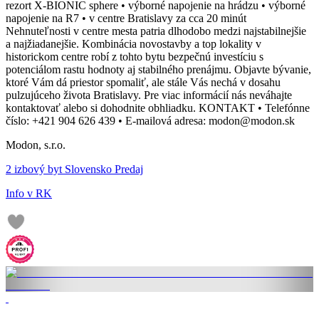
rezort X-BIONIC sphere • výborné napojenie na hrádzu • výborné
napojenie na R7 • v centre Bratislavy za cca 20 minút
Nehnuteľnosti v centre mesta patria dlhodobo medzi najstabilnejšie
a najžiadanejšie. Kombinácia novostavby a top lokality v
historickom centre robí z tohto bytu bezpečnú investíciu s
potenciálom rastu hodnoty aj stabilného prenájmu. Objavte bývanie,
ktoré Vám dá priestor spomaliť, ale stále Vás nechá v dosahu
pulzujúceho života Bratislavy. Pre viac informácií nás neváhajte
kontaktovať alebo si dohodnite obhliadku. KONTAKT • Telefónne
číslo: +421 904 626 439 • E-mailová adresa: modon@modon.sk
Modon, s.r.o.
2 izbový byt Slovensko Predaj
Info v RK