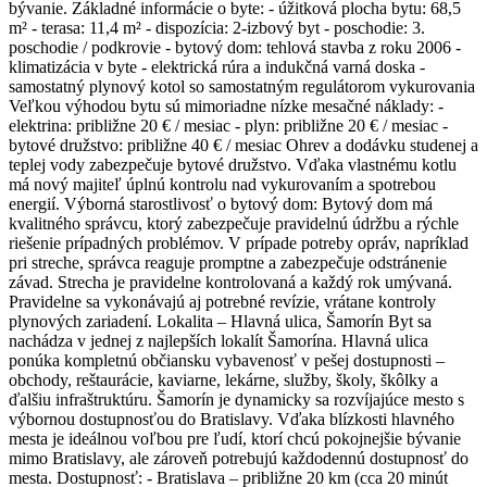
bývanie. Základné informácie o byte: - úžitková plocha bytu: 68,5
m² - terasa: 11,4 m² - dispozícia: 2-izbový byt - poschodie: 3.
poschodie / podkrovie - bytový dom: tehlová stavba z roku 2006 -
klimatizácia v byte - elektrická rúra a indukčná varná doska -
samostatný plynový kotol so samostatným regulátorom vykurovania
Veľkou výhodou bytu sú mimoriadne nízke mesačné náklady: -
elektrina: približne 20 € / mesiac - plyn: približne 20 € / mesiac -
bytové družstvo: približne 40 € / mesiac Ohrev a dodávku studenej a
teplej vody zabezpečuje bytové družstvo. Vďaka vlastnému kotlu
má nový majiteľ úplnú kontrolu nad vykurovaním a spotrebou
energií. Výborná starostlivosť o bytový dom: Bytový dom má
kvalitného správcu, ktorý zabezpečuje pravidelnú údržbu a rýchle
riešenie prípadných problémov. V prípade potreby opráv, napríklad
pri streche, správca reaguje promptne a zabezpečuje odstránenie
závad. Strecha je pravidelne kontrolovaná a každý rok umývaná.
Pravidelne sa vykonávajú aj potrebné revízie, vrátane kontroly
plynových zariadení. Lokalita – Hlavná ulica, Šamorín Byt sa
nachádza v jednej z najlepších lokalít Šamorína. Hlavná ulica
ponúka kompletnú občiansku vybavenosť v pešej dostupnosti –
obchody, reštaurácie, kaviarne, lekárne, služby, školy, škôlky a
ďalšiu infraštruktúru. Šamorín je dynamicky sa rozvíjajúce mesto s
výbornou dostupnosťou do Bratislavy. Vďaka blízkosti hlavného
mesta je ideálnou voľbou pre ľudí, ktorí chcú pokojnejšie bývanie
mimo Bratislavy, ale zároveň potrebujú každodennú dostupnosť do
mesta. Dostupnosť: - Bratislava – približne 20 km (cca 20 minút