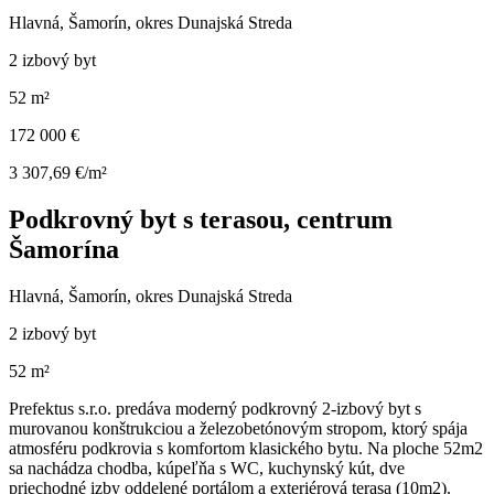
Hlavná, Šamorín, okres Dunajská Streda
2 izbový byt
52 m²
172 000 €
3 307,69 €/m²
Podkrovný byt s terasou, centrum
Šamorína
Hlavná, Šamorín, okres Dunajská Streda
2 izbový byt
52 m²
Prefektus s.r.o. predáva moderný podkrovný 2-izbový byt s
murovanou konštrukciou a železobetónovým stropom, ktorý spája
atmosféru podkrovia s komfortom klasického bytu. Na ploche 52m2
sa nachádza chodba, kúpeľňa s WC, kuchynský kút, dve
priechodné izby oddelené portálom a exteriérová terasa (10m2).