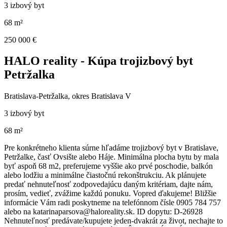
3 izbový byt
68 m²
250 000 €
HALO reality - Kúpa trojizbový byt
Petržalka
Bratislava-Petržalka, okres Bratislava V
3 izbový byt
68 m²
Pre konkrétneho klienta súrne hľadáme trojizbový byt v Bratislave,
Petržalke, časť Ovsište alebo Háje. Minimálna plocha bytu by mala
byť aspoň 68 m2, preferujeme vyššie ako prvé poschodie, balkón
alebo lodžiu a minimálne čiastočnú rekonštrukciu. Ak plánujete
predať nehnuteľnosť zodpovedajúcu daným kritériam, dajte nám,
prosím, vedieť, zvážime každú ponuku. Vopred ďakujeme! Bližšie
informácie Vám radi poskytneme na telefónnom čísle 0905 784 757
alebo na katarinaparsova@haloreality.sk. ID dopytu: D-26928
Nehnuteľnosť predávate/kupujete jeden-dvakrát za život, nechajte to