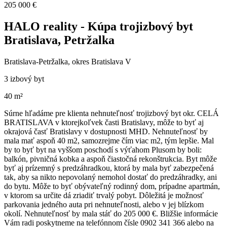
205 000 €
HALO reality - Kúpa trojizbový byt
Bratislava, Petržalka
Bratislava-Petržalka, okres Bratislava V
3 izbový byt
40 m²
Súrne hľadáme pre klienta nehnuteľnosť trojizbový byt okr. CELÁ
BRATISLAVA v ktorejkoľvek časti Bratislavy, môže to byť aj
okrajová časť Bratislavy v dostupnosti MHD. Nehnuteľnosť by
mala mať aspoň 40 m2, samozrejme čím viac m2, tým lepšie. Mal
by to byť byt na vyššom poschodí s výťahom Plusom by boli:
balkón, pivničná kobka a aspoň čiastočná rekonštrukcia. Byt môže
byť aj prízemný s predzáhradkou, ktorá by mala byť zabezpečená
tak, aby sa nikto nepovolaný nemohol dostať do predzáhradky, ani
do bytu. Môže to byť obývateľný rodinný dom, prípadne apartmán,
v ktorom sa určite dá zriadiť trvalý pobyt. Dôležitá je možnosť
parkovania jedného auta pri nehnuteľnosti, alebo v jej blízkom
okolí. Nehnuteľnosť by mala stáť do 205 000 €. Bližšie informácie
Vám radi poskytneme na telefónnom čísle 0902 341 366 alebo na