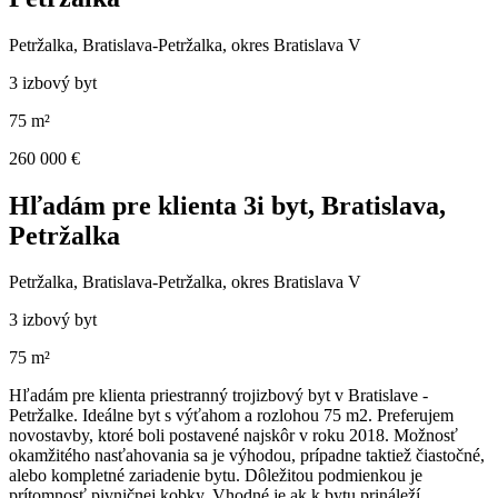
Petržalka, Bratislava-Petržalka, okres Bratislava V
3 izbový byt
75 m²
260 000 €
Hľadám pre klienta 3i byt, Bratislava,
Petržalka
Petržalka, Bratislava-Petržalka, okres Bratislava V
3 izbový byt
75 m²
Hľadám pre klienta priestranný trojizbový byt v Bratislave -
Petržalke. Ideálne byt s výťahom a rozlohou 75 m2. Preferujem
novostavby, ktoré boli postavené najskôr v roku 2018. Možnosť
okamžitého nasťahovania sa je výhodou, prípadne taktiež čiastočné,
alebo kompletné zariadenie bytu. Dôležitou podmienkou je
prítomnosť pivničnej kobky. Vhodné je ak k bytu prináleží