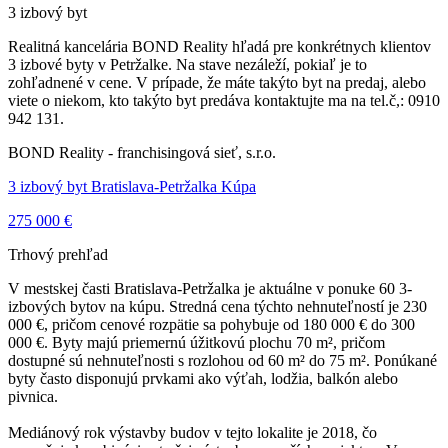
3 izbový byt
Realitná kancelária BOND Reality hľadá pre konkrétnych klientov
3 izbové byty v Petržalke. Na stave nezáleží, pokiaľ je to
zohľadnené v cene. V prípade, že máte takýto byt na predaj, alebo
viete o niekom, kto takýto byt predáva kontaktujte ma na tel.č,: 0910
942 131.
BOND Reality - franchisingová sieť, s.r.o.
3 izbový byt Bratislava-Petržalka Kúpa
275 000 €
Trhový prehľad
V mestskej časti Bratislava-Petržalka je aktuálne v ponuke 60 3-
izbových bytov na kúpu. Stredná cena týchto nehnuteľností je 230
000 €, pričom cenové rozpätie sa pohybuje od 180 000 € do 300
000 €. Byty majú priemernú úžitkovú plochu 70 m², pričom
dostupné sú nehnuteľnosti s rozlohou od 60 m² do 75 m². Ponúkané
byty často disponujú prvkami ako výťah, lodžia, balkón alebo
pivnica.
Mediánový rok výstavby budov v tejto lokalite je 2018, čo