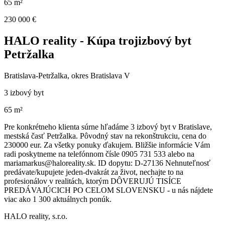
65 m²
230 000 €
HALO reality - Kúpa trojizbový byt
Petržalka
Bratislava-Petržalka, okres Bratislava V
3 izbový byt
65 m²
Pre konkrétneho klienta súrne hľadáme 3 izbový byt v Bratislave,
mestská časť Petržalka. Pôvodný stav na rekonštrukciu, cena do
230000 eur. Za všetky ponuky ďakujem. Bližšie informácie Vám
radi poskytneme na telefónnom čísle 0905 731 533 alebo na
mariamarkus@haloreality.sk. ID dopytu: D-27136 Nehnuteľnosť
predávate/kupujete jeden-dvakrát za život, nechajte to na
profesionálov v realitách, ktorým DÔVERUJÚ TISÍCE
PREDÁVAJÚCICH PO CELOM SLOVENSKU - u nás nájdete
viac ako 1 300 aktuálnych ponúk.
HALO reality, s.r.o.