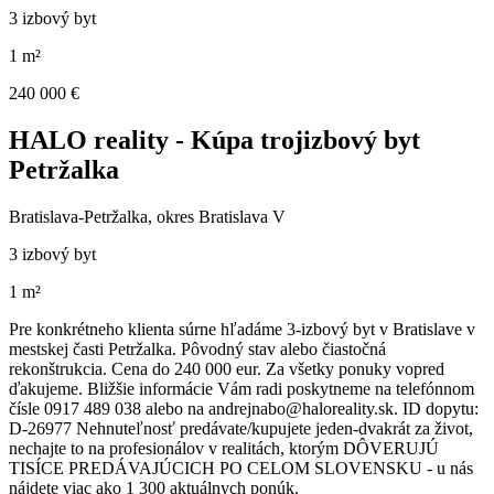
3 izbový byt
1 m²
240 000 €
HALO reality - Kúpa trojizbový byt
Petržalka
Bratislava-Petržalka, okres Bratislava V
3 izbový byt
1 m²
Pre konkrétneho klienta súrne hľadáme 3-izbový byt v Bratislave v
mestskej časti Petržalka. Pôvodný stav alebo čiastočná
rekonštrukcia. Cena do 240 000 eur. Za všetky ponuky vopred
ďakujeme. Bližšie informácie Vám radi poskytneme na telefónnom
čísle 0917 489 038 alebo na andrejnabo@haloreality.sk. ID dopytu:
D-26977 Nehnuteľnosť predávate/kupujete jeden-dvakrát za život,
nechajte to na profesionálov v realitách, ktorým DÔVERUJÚ
TISÍCE PREDÁVAJÚCICH PO CELOM SLOVENSKU - u nás
nájdete viac ako 1 300 aktuálnych ponúk.