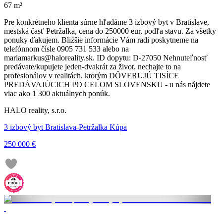
67 m²
Pre konkrétneho klienta súrne hľadáme 3 izbový byt v Bratislave,
mestská časť Petržalka, cena do 250000 eur, podľa stavu. Za všetky
ponuky ďakujem. Bližšie informácie Vám radi poskytneme na
telefónnom čísle 0905 731 533 alebo na
mariamarkus@haloreality.sk. ID dopytu: D-27050 Nehnuteľnosť
predávate/kupujete jeden-dvakrát za život, nechajte to na
profesionálov v realitách, ktorým DÔVERUJÚ TISÍCE
PREDÁVAJÚCICH PO CELOM SLOVENSKU - u nás nájdete
viac ako 1 300 aktuálnych ponúk.
HALO reality, s.r.o.
3 izbový byt Bratislava-Petržalka Kúpa
250 000 €