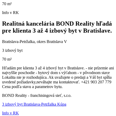
70 m²
Info v RK
Realitná kancelária BOND Reality hľadá
pre klienta 3 až 4 izbový byt v Bratislave.
Bratislava-Petržalka, okres Bratislava V
3 izbový byt
70 m²
Hľadám pre klienta 3 až 4 izbový byt v Bratislave. - nie prízemie ani
najvyššie poschodie - bytový dom s výťahom - v pôvodnom stave
Lokalita nie je rozhodujúca. Ak uvažujete o predaji a Váš byt spĺňa
uvedené požiadavky,neváhajte ma kontaktovať. +421 903 207 779
Cena podľa stavu a parametrov bytu.
BOND Reality - franchisingová sieť, s.r.o.
3 izbový byt Bratislava-Petržalka Kúpa
Info v RK