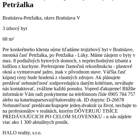
Petržalka
Bratislava-Petržalka, okres Bratislava V
3 izbový byt
68 m²
Pre konkrétneho klienta súrne hľadáme trojizbový byt v Bratislave,
mestská časť Petržalka, po Petržalka - Lúky. Máme záujem o byty v
max. 8 podlažných bytových domoch, s nepriechodnými izbami a
lodžiou z kuchyne. Preferujeme čiastočnú rekonštrukciu - plastové
okná a vymurované jadro, inak v pôvodnom stave. Väčšia časť
kúpnej ceny bude hradená z vlastných zdrojov. Ak plánujete
predávať nehnuteľnosť zodpovedajúcu daným kritériam, neváhajte
nás kontaktovať, zvážime každú ponuku. Vopred ďakujeme! Bližšie
informácie Vám radi poskytneme na telefónnom čísle 0905 784 757
alebo na katarinaparsova@haloreality.sk. ID dopytu: D-26678
Nehnuteľnosť predávate/kupujete jeden-dvakrát za život, nechajte to
na profesionálov v realitách, ktorým DÔVERUJÚ TISÍCE
PREDÁVAJÚCICH PO CELOM SLOVENSKU - u nás nájdete
viac ako 1 300 aktuálnych ponúk.
HALO reality, s.r.o.