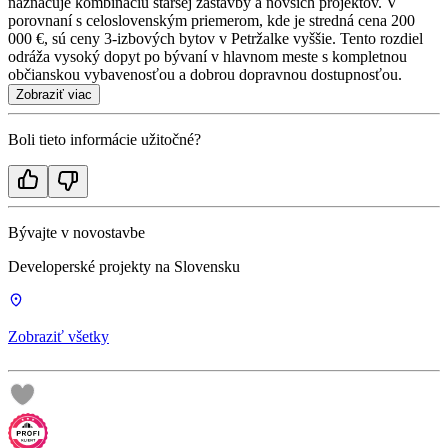
naznačuje kombináciu staršej zástavby a novších projektov. V
porovnaní s celoslovenským priemerom, kde je stredná cena 200
000 €, sú ceny 3-izbových bytov v Petržalke vyššie. Tento rozdiel
odráža vysoký dopyt po bývaní v hlavnom meste s kompletnou
občianskou vybavenosťou a dobrou dopravnou dostupnosťou.
Zobraziť viac
Boli tieto informácie užitočné?
Bývajte v novostavbe
Developerské projekty na Slovensku
Zobraziť všetky