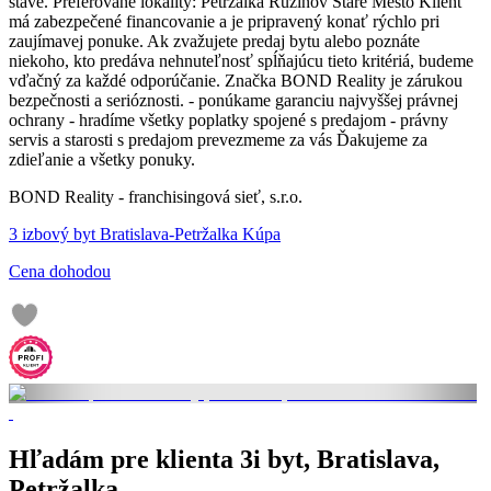
stave. Preferované lokality: Petržalka Ružinov Staré Mesto Klient
má zabezpečené financovanie a je pripravený konať rýchlo pri
zaujímavej ponuke. Ak zvažujete predaj bytu alebo poznáte
niekoho, kto predáva nehnuteľnosť spĺňajúcu tieto kritériá, budeme
vďačný za každé odporúčanie. Značka BOND Reality je zárukou
bezpečnosti a serióznosti. - ponúkame garanciu najvyššej právnej
ochrany - hradíme všetky poplatky spojené s predajom - právny
servis a starosti s predajom prevezmeme za vás Ďakujeme za
zdieľanie a všetky ponuky.
BOND Reality - franchisingová sieť, s.r.o.
3 izbový byt Bratislava-Petržalka Kúpa
Cena dohodou
Hľadám pre klienta 3i byt, Bratislava,
Petržalka