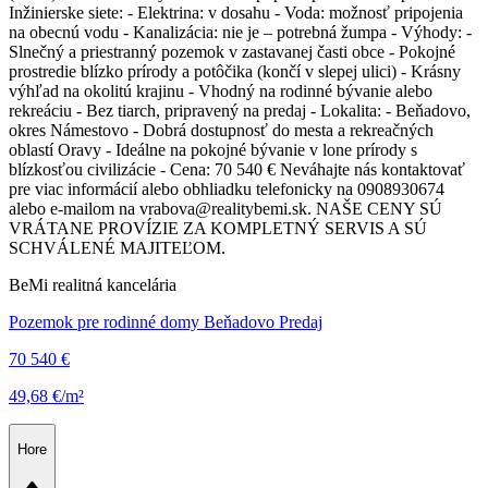
Inžinierske siete: - Elektrina: v dosahu - Voda: možnosť pripojenia
na obecnú vodu - Kanalizácia: nie je – potrebná žumpa - Výhody: -
Slnečný a priestranný pozemok v zastavanej časti obce - Pokojné
prostredie blízko prírody a potôčika (končí v slepej ulici) - Krásny
výhľad na okolitú krajinu - Vhodný na rodinné bývanie alebo
rekreáciu - Bez tiarch, pripravený na predaj - Lokalita: - Beňadovo,
okres Námestovo - Dobrá dostupnosť do mesta a rekreačných
oblastí Oravy - Ideálne na pokojné bývanie v lone prírody s
blízkosťou civilizácie - Cena: 70 540 € Neváhajte nás kontaktovať
pre viac informácií alebo obhliadku telefonicky na 0908930674
alebo e-mailom na vrabova@realitybemi.sk. NAŠE CENY SÚ
VRÁTANE PROVÍZIE ZA KOMPLETNÝ SERVIS A SÚ
SCHVÁLENÉ MAJITEĽOM.
BeMi realitná kancelária
Pozemok pre rodinné domy Beňadovo Predaj
70 540 €
49,68 €/m²
Hore