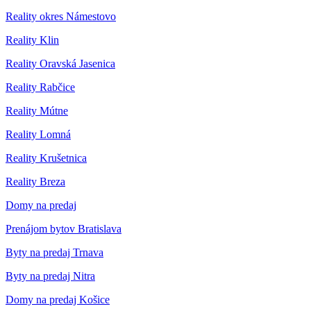
Reality okres Námestovo
Reality Klin
Reality Oravská Jasenica
Reality Rabčice
Reality Mútne
Reality Lomná
Reality Krušetnica
Reality Breza
Domy na predaj
Prenájom bytov Bratislava
Byty na predaj Trnava
Byty na predaj Nitra
Domy na predaj Košice