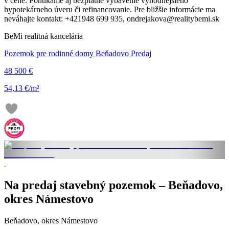
v cene. Ponúkame aj bezplatné vybavenie výhodnejšieho
hypotekárneho úveru či refinancovanie. Pre bližšie informácie ma
neváhajte kontakt: +421948 699 935, ondrejakova@realitybemi.sk
BeMi realitná kancelária
Pozemok pre rodinné domy Beňadovo Predaj
48 500 €
54,13 €/m²
Na predaj stavebný pozemok – Beňadovo,
okres Námestovo
Beňadovo, okres Námestovo