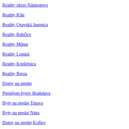
Reality okres Námestovo
Reality Klin
Reality Oravská Jasenica
Reality Rabčice
Reality Mútne
Reality Lomná
Reality Krušetnica
Reality Breza
Domy na predaj
Prenájom bytov Bratislava
Byty na predaj Trnava
Byty na predaj Nitra
Domy na predaj Košice