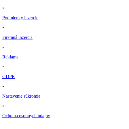
•
Podmienky inzercie
•
Firemná inzercia
•
Reklama
•
GDPR
•
Nastavenie súkromia
•
Ochrana osobných údajov