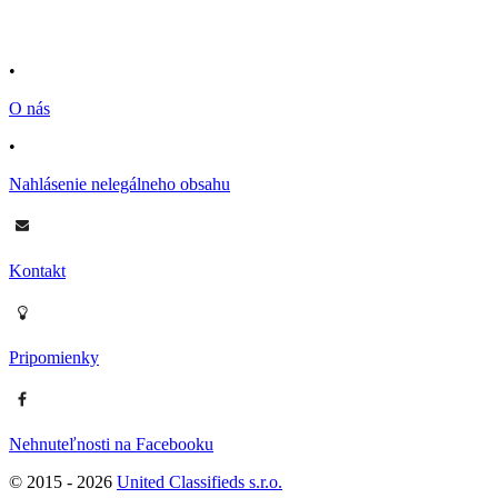
•
O nás
•
Nahlásenie nelegálneho obsahu
Kontakt
Pripomienky
Nehnuteľnosti na Facebooku
© 2015 -
2026
United Classifieds s.r.o.