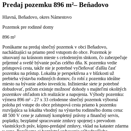
Predaj pozemku 896 m²– Beňadovo
Hlavná, Beňadovo, okres Námestovo
Pozemok pre rodinné domy
896 m²
Ponúkame na predaj slnečný pozemok v obci Beňadovo,
nachádzajúci sa priamo pred vstupom do obce. Pozemok je
situovaný na krásnom mieste s celodenným slnkom, čo zabezpečuje
príjemné a svetlé bývanie počas celého dňa. K pozemku vedie
prístupová cesta, takže nie je potrebné vyčleňovať ďalšiu časť
pozemku na prístup. Lokalita je perspektívna a v blízkosti už
prebieha výstavba rodinných domov, čo robí z pozemku ideálne
miesto na bývanie alebo investíciu. Inžinierske siete je potrebné
dobudovať, pričom existuje možnosť dohody s majiteľmi okolitých
pozemkov ohľadom ich realizácie a napojenia. Výhody pozemku:
výmera 896 m² - 27 x 33 celodenne slnečný pozemok výborná
poloha pri vstupe do obce prístupová cesta priamo k pozemku
rozvíjajúca sa lokalita vhodný na výstavbu rodinného domu cena:
48 500 V cene je zahrnutý kompletný právny a finančný servis,
poplatky, bezplatné spracovanie zmluvy spojenej s prevodom
vlastníckych práv, kúpno-predajné zmluvy, vklad na kataster zdarma