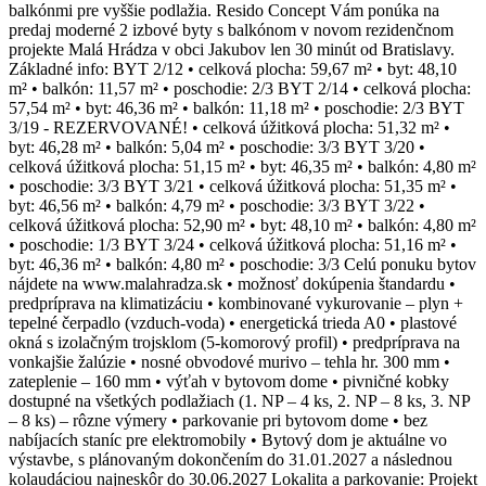
balkónmi pre vyššie podlažia. Resido Concept Vám ponúka na
predaj moderné 2 izbové byty s balkónom v novom rezidenčnom
projekte Malá Hrádza v obci Jakubov len 30 minút od Bratislavy.
Základné info: BYT 2/12 • celková plocha: 59,67 m² • byt: 48,10
m² • balkón: 11,57 m² • poschodie: 2/3 BYT 2/14 • celková plocha:
57,54 m² • byt: 46,36 m² • balkón: 11,18 m² • poschodie: 2/3 BYT
3/19 - REZERVOVANÉ! • celková úžitková plocha: 51,32 m² •
byt: 46,28 m² • balkón: 5,04 m² • poschodie: 3/3 BYT 3/20 •
celková úžitková plocha: 51,15 m² • byt: 46,35 m² • balkón: 4,80 m²
• poschodie: 3/3 BYT 3/21 • celková úžitková plocha: 51,35 m² •
byt: 46,56 m² • balkón: 4,79 m² • poschodie: 3/3 BYT 3/22 •
celková úžitková plocha: 52,90 m² • byt: 48,10 m² • balkón: 4,80 m²
• poschodie: 1/3 BYT 3/24 • celková úžitková plocha: 51,16 m² •
byt: 46,36 m² • balkón: 4,80 m² • poschodie: 3/3 Celú ponuku bytov
nájdete na www.malahradza.sk • možnosť dokúpenia štandardu •
predpríprava na klimatizáciu • kombinované vykurovanie – plyn +
tepelné čerpadlo (vzduch-voda) • energetická trieda A0 • plastové
okná s izolačným trojsklom (5-komorový profil) • predpríprava na
vonkajšie žalúzie • nosné obvodové murivo – tehla hr. 300 mm •
zateplenie – 160 mm • výťah v bytovom dome • pivničné kobky
dostupné na všetkých podlažiach (1. NP – 4 ks, 2. NP – 8 ks, 3. NP
– 8 ks) – rôzne výmery • parkovanie pri bytovom dome • bez
nabíjacích staníc pre elektromobily • Bytový dom je aktuálne vo
výstavbe, s plánovaným dokončením do 31.01.2027 a následnou
kolaudáciou najneskôr do 30.06.2027 Lokalita a parkovanie: Projekt