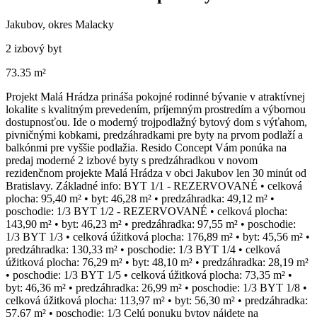
Jakubov, okres Malacky
2 izbový byt
73.35 m²
Projekt Malá Hrádza prináša pokojné rodinné bývanie v atraktívnej
lokalite s kvalitným prevedením, príjemným prostredím a výbornou
dostupnosťou. Ide o moderný trojpodlažný bytový dom s výťahom,
pivničnými kobkami, predzáhradkami pre byty na prvom podlaží a
balkónmi pre vyššie podlažia. Resido Concept Vám ponúka na
predaj moderné 2 izbové byty s predzáhradkou v novom
rezidenčnom projekte Malá Hrádza v obci Jakubov len 30 minút od
Bratislavy. Základné info: BYT 1/1 - REZERVOVANÉ • celková
plocha: 95,40 m² • byt: 46,28 m² • predzáhradka: 49,12 m² •
poschodie: 1/3 BYT 1/2 - REZERVOVANÉ • celková plocha:
143,90 m² • byt: 46,23 m² • predzáhradka: 97,55 m² • poschodie:
1/3 BYT 1/3 • celková úžitková plocha: 176,89 m² • byt: 45,56 m² •
predzáhradka: 130,33 m² • poschodie: 1/3 BYT 1/4 • celková
úžitková plocha: 76,29 m² • byt: 48,10 m² • predzáhradka: 28,19 m²
• poschodie: 1/3 BYT 1/5 • celková úžitková plocha: 73,35 m² •
byt: 46,36 m² • predzáhradka: 26,99 m² • poschodie: 1/3 BYT 1/8 •
celková úžitková plocha: 113,97 m² • byt: 56,30 m² • predzáhradka:
57,67 m² • poschodie: 1/3 Celú ponuku bytov nájdete na