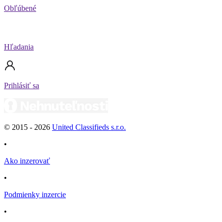
Obľúbené
Hľadania
Prihlásiť sa
© 2015 -
2026
United Classifieds s.r.o.
•
Ako inzerovať
•
Podmienky inzercie
•