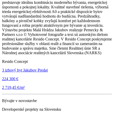
predstavuje ideálnu kombináciu moderného bývania, energetickej
úspornosti a pokojnej lokality. Kvalitné stavebné riešenia, výborná
trieda energetickej efektívnosti A0 a praktické dispozície bytov
vytvárajú nadštandardnú hodnotu do budúcna. Predzáhradky,
balkóny a pivničné kobky zvyšujú komfort pri každodennom
fungovaní a robia projekt atraktívnym pre bývanie aj investíciu.
Výstavbu projektu Malá Hrádza Jakubov realizuje Pernecky &
Partners s.r.o © Vyhotovené fotografie a text sú autorským dielom
realitnej kancelárie Resido Concept. V Resido Concept poskytujeme
profesionálne služby v oblasti realít a financií so zameraním na
budovanie a správu majetku. Sme členmi Realitnej únie SR a
Národnej asociácie realitných kancelárií Slovenska (NARKS)
Resido Concept
3 izbový byt Jakubov Predaj
224 300 €
2 719,45 €/m²
Bývajte v novostavbe
Developerské projekty na Slovensku