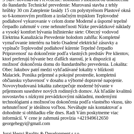
do štandardu Technické prevedenie: Murovaná stavba z tehly
hrúbky 30 cm Zateplenie fasády 15 cm polystyrénom Plastové okná
so 6-komorovým profilom a izolačným trojsklom Teplovodné
podlahové vykurovanie v celom dome Moderné a úsporné tepelné
čerpadlo zahrnuté v cene nehnuteľnosti Nízke prevádzkové náklady
a vysoký komfort bývania Inžinierske siete: Obecný vodovod
Elektrina Kanalizácia Prevedenie holodom zahŕňa: Kompletné
vymaľovanie interiéru na bielo Osadené elektrické zásuvky a
vypínače Teplovodné podlahové kúrenie Tepelné čerpadlo
Pripravenosť na dokončenie podľa vlastných predstáv Pre klientov,
ktorí preferujú bývanie bez ďalších starostí, je k dispozícii aj
možnosť dokončenia domu do štandardného prevedenia. Lokalita:
Obec Jakubov patrí medzi vyhľadávané lokality v blízkosti
Malaciek. Ponúka príjemné a pokojné prostredie, kompletnú
občiansku vybavenosť v dosahu a výborné dopravné napojenie.
Novovybudovaná lokalita zabezpečuje moderné bývanie v
príjemnom susedstve nových rodinných domov. Ak hľadáte kvalitnú
novostavbu s nízkymi prevádzkovými nákladmi, modernými
technológiami a možnosťou dokončenia podľa vlastného vkusu, táto
nehnuteľnosť je ideálnou voľbou. Neváhajte nás kontaktovať a
dohodnite si obhliadku ešte dnes. Radi Vám poskytneme viac
informácií. V cene je zahrnutá provízia +421949612650
georgehegyi@gmail.com
Juraj Hegyi Reality & Development s.r.o.