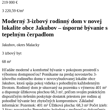
219 000 €
3 220,59 €/m²
Moderný 3-izbový rodinný dom v novej
lokalite obce Jakubov – úsporné bývanie s
tepelným čerpadlom
Jakubov, okres Malacky
3 izbový byt
68 m²
Hľadáte moderné a komfortné bývanie v pokojnom prostredí s
výbornou dostupnosťou? Ponúkame na predaj novostavbu 3-
izbového rodinného domu v novovybudovanej lokalite obce
Jakubov, ktorá spája pokoj vidieka s pohodlným každodenným
životom. Rodinný dom je situovaný na pozemku s výmerou 401 m²
a disponuje úžitkovou plochou 68,3 m², pričom svojím praktickým
dispozičným riešením poskytuje dostatok priestoru pre rodinu aj
pohodlné bývanie bez zbytočných kompromisov. Základné
informácie: Pozemok: 401 m² Úžitková plocha: 68,3 m² Počet izieb:
3 Stav: novostavba Prevedenie: holodom s možnosťou dokončenia