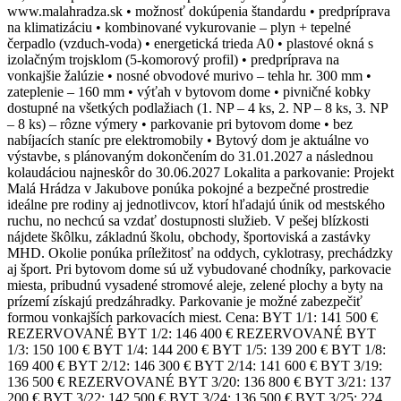
www.malahradza.sk • možnosť dokúpenia štandardu • predpríprava
na klimatizáciu • kombinované vykurovanie – plyn + tepelné
čerpadlo (vzduch-voda) • energetická trieda A0 • plastové okná s
izolačným trojsklom (5-komorový profil) • predpríprava na
vonkajšie žalúzie • nosné obvodové murivo – tehla hr. 300 mm •
zateplenie – 160 mm • výťah v bytovom dome • pivničné kobky
dostupné na všetkých podlažiach (1. NP – 4 ks, 2. NP – 8 ks, 3. NP
– 8 ks) – rôzne výmery • parkovanie pri bytovom dome • bez
nabíjacích staníc pre elektromobily • Bytový dom je aktuálne vo
výstavbe, s plánovaným dokončením do 31.01.2027 a následnou
kolaudáciou najneskôr do 30.06.2027 Lokalita a parkovanie: Projekt
Malá Hrádza v Jakubove ponúka pokojné a bezpečné prostredie
ideálne pre rodiny aj jednotlivcov, ktorí hľadajú únik od mestského
ruchu, no nechcú sa vzdať dostupnosti služieb. V pešej blízkosti
nájdete škôlku, základnú školu, obchody, športoviská a zastávky
MHD. Okolie ponúka príležitosť na oddych, cyklotrasy, prechádzky
aj šport. Pri bytovom dome sú už vybudované chodníky, parkovacie
miesta, pribudnú vysadené stromové aleje, zelené plochy a byty na
prízemí získajú predzáhradky. Parkovanie je možné zabezpečiť
formou vonkajších parkovacích miest. Cena: BYT 1/1: 141 500 €
REZERVOVANÉ BYT 1/2: 146 400 € REZERVOVANÉ BYT
1/3: 150 100 € BYT 1/4: 144 200 € BYT 1/5: 139 200 € BYT 1/8:
169 400 € BYT 2/12: 146 300 € BYT 2/14: 141 600 € BYT 3/19:
136 500 € REZERVOVANÉ BYT 3/20: 136 800 € BYT 3/21: 137
200 € BYT 3/22: 142 500 € BYT 3/24: 136 500 € BYT 3/25: 224