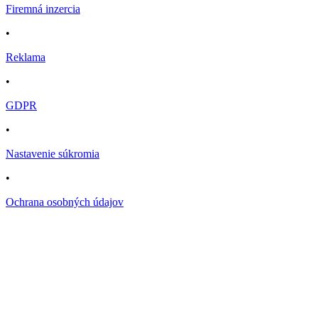
Firemná inzercia
•
Reklama
•
GDPR
•
Nastavenie súkromia
•
Ochrana osobných údajov