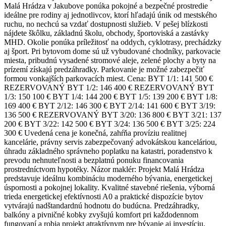
Malá Hrádza v Jakubove ponúka pokojné a bezpečné prostredie
ideálne pre rodiny aj jednotlivcov, ktorí hľadajú únik od mestského
ruchu, no nechcú sa vzdať dostupnosti služieb. V pešej blízkosti
nájdete škôlku, základnú školu, obchody, športoviská a zastávky
MHD. Okolie ponúka príležitosť na oddych, cyklotrasy, prechádzky
aj šport. Pri bytovom dome sú už vybudované chodníky, parkovacie
miesta, pribudnú vysadené stromové aleje, zelené plochy a byty na
prízemí získajú predzáhradky. Parkovanie je možné zabezpečiť
formou vonkajších parkovacích miest. Cena: BYT 1/1: 141 500 €
REZERVOVANÝ BYT 1/2: 146 400 € REZERVOVANÝ BYT
1/3: 150 100 € BYT 1/4: 144 200 € BYT 1/5: 139 200 € BYT 1/8:
169 400 € BYT 2/12: 146 300 € BYT 2/14: 141 600 € BYT 3/19:
136 500 € REZERVOVANÝ BYT 3/20: 136 800 € BYT 3/21: 137
200 € BYT 3/22: 142 500 € BYT 3/24: 136 500 € BYT 3/25: 224
300 € Uvedená cena je konečná, zahŕňa províziu realitnej
kancelárie, právny servis zabezpečovaný advokátskou kanceláriou,
úhradu základného správneho poplatku na katastri, poradenstvo k
prevodu nehnuteľnosti a bezplatnú ponuku financovania
prostredníctvom hypotéky. Názor maklér: Projekt Malá Hrádza
predstavuje ideálnu kombináciu moderného bývania, energetickej
úspornosti a pokojnej lokality. Kvalitné stavebné riešenia, výborná
trieda energetickej efektívnosti A0 a praktické dispozície bytov
vytvárajú nadštandardnú hodnotu do budúcna. Predzáhradky,
balkóny a pivničné kobky zvyšujú komfort pri každodennom
fungovaní a robia projekt atraktívnym pre bývanie aj investíciu.