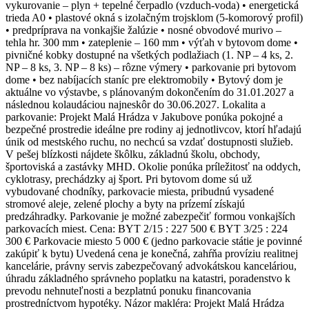
vykurovanie – plyn + tepelné čerpadlo (vzduch-voda) • energetická
trieda A0 • plastové okná s izolačným trojsklom (5-komorový profil)
• predpríprava na vonkajšie žalúzie • nosné obvodové murivo –
tehla hr. 300 mm • zateplenie – 160 mm • výťah v bytovom dome •
pivničné kobky dostupné na všetkých podlažiach (1. NP – 4 ks, 2.
NP – 8 ks, 3. NP – 8 ks) – rôzne výmery • parkovanie pri bytovom
dome • bez nabíjacích staníc pre elektromobily • Bytový dom je
aktuálne vo výstavbe, s plánovaným dokončením do 31.01.2027 a
následnou kolaudáciou najneskôr do 30.06.2027. Lokalita a
parkovanie: Projekt Malá Hrádza v Jakubove ponúka pokojné a
bezpečné prostredie ideálne pre rodiny aj jednotlivcov, ktorí hľadajú
únik od mestského ruchu, no nechcú sa vzdať dostupnosti služieb.
V pešej blízkosti nájdete škôlku, základnú školu, obchody,
športoviská a zastávky MHD. Okolie ponúka príležitosť na oddych,
cyklotrasy, prechádzky aj šport. Pri bytovom dome sú už
vybudované chodníky, parkovacie miesta, pribudnú vysadené
stromové aleje, zelené plochy a byty na prízemí získajú
predzáhradky. Parkovanie je možné zabezpečiť formou vonkajších
parkovacích miest. Cena: BYT 2/15 : 227 500 € BYT 3/25 : 224
300 € Parkovacie miesto 5 000 € (jedno parkovacie státie je povinné
zakúpiť k bytu) Uvedená cena je konečná, zahŕňa províziu realitnej
kancelárie, právny servis zabezpečovaný advokátskou kanceláriou,
úhradu základného správneho poplatku na katastri, poradenstvo k
prevodu nehnuteľnosti a bezplatnú ponuku financovania
prostredníctvom hypotéky. Názor makléra: Projekt Malá Hrádza