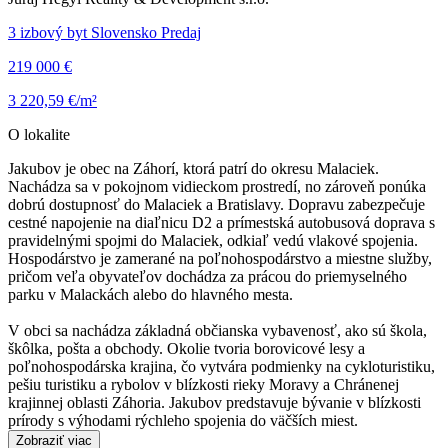
3 izbový byt Slovensko Predaj
219 000 €
3 220,59 €/m²
O lokalite
Jakubov je obec na Záhorí, ktorá patrí do okresu Malaciek.
Nachádza sa v pokojnom vidieckom prostredí, no zároveň ponúka
dobrú dostupnosť do Malaciek a Bratislavy. Dopravu zabezpečuje
cestné napojenie na diaľnicu D2 a prímestská autobusová doprava s
pravidelnými spojmi do Malaciek, odkiaľ vedú vlakové spojenia.
Hospodárstvo je zamerané na poľnohospodárstvo a miestne služby,
pričom veľa obyvateľov dochádza za prácou do priemyselného
parku v Malackách alebo do hlavného mesta.
V obci sa nachádza základná občianska vybavenosť, ako sú škola,
škôlka, pošta a obchody. Okolie tvoria borovicové lesy a
poľnohospodárska krajina, čo vytvára podmienky na cykloturistiku,
pešiu turistiku a rybolov v blízkosti rieky Moravy a Chránenej
krajinnej oblasti Záhoria. Jakubov predstavuje bývanie v blízkosti
prírody s výhodami rýchleho spojenia do väčších miest.
Zobraziť viac