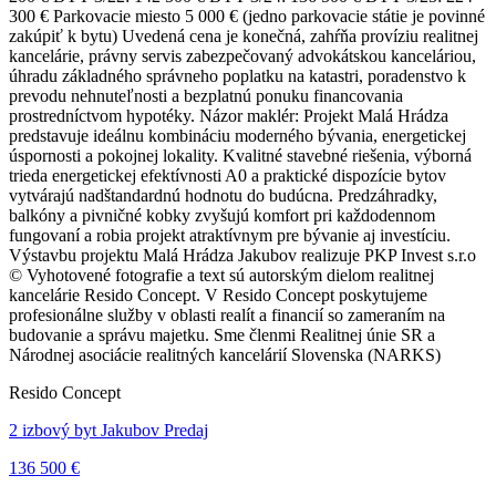
300 € Parkovacie miesto 5 000 € (jedno parkovacie státie je povinné
zakúpiť k bytu) Uvedená cena je konečná, zahŕňa províziu realitnej
kancelárie, právny servis zabezpečovaný advokátskou kanceláriou,
úhradu základného správneho poplatku na katastri, poradenstvo k
prevodu nehnuteľnosti a bezplatnú ponuku financovania
prostredníctvom hypotéky. Názor maklér: Projekt Malá Hrádza
predstavuje ideálnu kombináciu moderného bývania, energetickej
úspornosti a pokojnej lokality. Kvalitné stavebné riešenia, výborná
trieda energetickej efektívnosti A0 a praktické dispozície bytov
vytvárajú nadštandardnú hodnotu do budúcna. Predzáhradky,
balkóny a pivničné kobky zvyšujú komfort pri každodennom
fungovaní a robia projekt atraktívnym pre bývanie aj investíciu.
Výstavbu projektu Malá Hrádza Jakubov realizuje PKP Invest s.r.o
© Vyhotovené fotografie a text sú autorským dielom realitnej
kancelárie Resido Concept. V Resido Concept poskytujeme
profesionálne služby v oblasti realít a financií so zameraním na
budovanie a správu majetku. Sme členmi Realitnej únie SR a
Národnej asociácie realitných kancelárií Slovenska (NARKS)
Resido Concept
2 izbový byt Jakubov Predaj
136 500 €