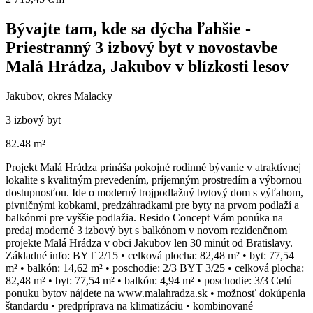
Bývajte tam, kde sa dýcha ľahšie -
Priestranný 3 izbový byt v novostavbe
Malá Hrádza, Jakubov v blízkosti lesov
Jakubov, okres Malacky
3 izbový byt
82.48 m²
Projekt Malá Hrádza prináša pokojné rodinné bývanie v atraktívnej
lokalite s kvalitným prevedením, príjemným prostredím a výbornou
dostupnosťou. Ide o moderný trojpodlažný bytový dom s výťahom,
pivničnými kobkami, predzáhradkami pre byty na prvom podlaží a
balkónmi pre vyššie podlažia. Resido Concept Vám ponúka na
predaj moderné 3 izbový byt s balkónom v novom rezidenčnom
projekte Malá Hrádza v obci Jakubov len 30 minút od Bratislavy.
Základné info: BYT 2/15 • celková plocha: 82,48 m² • byt: 77,54
m² • balkón: 14,62 m² • poschodie: 2/3 BYT 3/25 • celková plocha:
82,48 m² • byt: 77,54 m² • balkón: 4,94 m² • poschodie: 3/3 Celú
ponuku bytov nájdete na www.malahradza.sk • možnosť dokúpenia
štandardu • predpríprava na klimatizáciu • kombinované