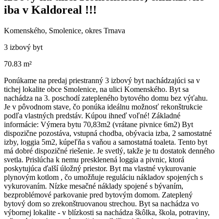
iba v Kaldoreal !!!
Komenského, Smolenice, okres Trnava
3 izbový byt
70.83 m²
Ponúkame na predaj priestranný 3 izbový byt nachádzajúci sa v
tichej lokalite obce Smolenice, na ulici Komenského. Byt sa
nachádza na 3. poschodí zatepleného bytového domu bez výťahu.
Je v pôvodnom stave, čo ponúka ideálnu možnosť rekonštrukcie
podľa vlastných predstáv. Kúpou ihneď voľné! Základné
informácie: Výmera bytu 70,83m2 (vrátane pivnice 6m2) Byt
dispozične pozostáva, vstupná chodba, obývacia izba, 2 samostatné
izby, loggia 5m2, kúpeľňa s vaňou a samostatná toaleta. Tento byt
má dobré dispozičné riešenie. Je svetlý, takže je tu dostatok denného
svetla. Prislúcha k nemu presklenená loggia a pivnic, ktorá
poskytujúca ďalší úložný priestor. Byt ma vlastné vykurovanie
plynovým kotlom , čo umožňuje reguláciu nákladov spojených s
vykurovaním. Nízke mesačné náklady spojené s bývaním,
bezproblémové parkovanie pred bytovým domom. Zateplený
bytový dom so zrekonštruovanou strechou. Byt sa nachádza vo
výbornej lokalite - v blízkosti sa nachádza škôlka, škola, potraviny,