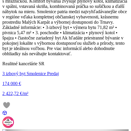
s mrazničkou. Komfort bývania zvyšuje plynový kotol, klimatizácia
v spálni, vstavaná skriňa, kombinovaná práčka so sušičkou a ďalší
nábytok na mieru. Smolenice patria medzi najvyhľadávanejšie obce
v regióne vďaka kompletnej občianskej vybavenosti, krásnemu
prostrediu Malých Karpát a výbornej dostupnosti do Trnavy.
Základné informácie: • 3-izbový byt • výmera bytu 71,82 m² •
pivnica 5,47 m² • 3. poschodie • klimatizácia • plynový kotol •
špajza • čiastočne zariadený byt Ak hľadáte priestranné bývanie v
pokojnej lokalite s výbornou dostupnosťou služieb a prírody, tento
byt je ideálnou voľbou. Pre viac informácií alebo dohodnutie
obhliadky nás neváhajte kontaktovať.
Realitné kancelárie SR
3 izbový byt Smolenice Predaj
174 000 €
2 422,72 €/m²