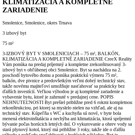
KLIMATIZÁCIA A KOMPLETNÉ
ZARIADENIE
Smolenice, Smolenice, okres Trnava
3 izbový byt
75 m²
3-IZBOVÝ BYT V SMOLENICIACH – 75 m², BALKÓN,
KLIMATIZÁCIA A KOMPLETNÉ ZARIADENIE CreeX Reality
Vám ponúka na predaj príjemný a kompletne zrekonštruovaný 3-
izbový byt v obľúbenej obci Smolenice. Byt sa nachádza na 2.
poschodí bytového domu a ponúka praktickú výmeru 75 m²,
balkón, dve pivnice a predovšetkým veľmi dobrý technický stav,
takže novému majiteľovi umožňuje nasťahovať sa prakticky bez
ďalších investícií. Veľkou výhodou je aj kompletné zariadenie a
vybavenie bytu, ktoré je zahrnuté v predajnej cene. POPIS
NEHNUTEĽNOSTI Byt prešiel približne pred 6 rokmi kompletnou
rekonštrukciou, pri ktorej sa myslelo nielen na vzhľad, ale aj na
technický stav. Kúpeľňa s WC a kuchyňa sú nové, v byte bola
menená elektroinštalácia a nechýba ani klimatizácia, ktorá spríjemní
bývanie počas horúcich letných dní. O vykurovanie a ohrev vody sa
stará plynový kotol, ktorý má približne 3 roky, takže ide o ďalšiu
výhodu z pohľadu spoľahlivosti a budúcich nákladov. Byt je