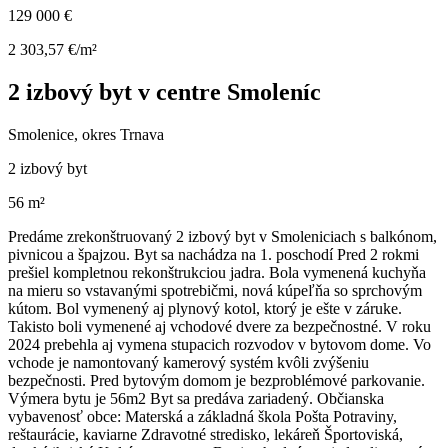
129 000 €
2 303,57 €/m²
2 izbový byt v centre Smoleníc
Smolenice, okres Trnava
2 izbový byt
56 m²
Predáme zrekonštruovaný 2 izbový byt v Smoleniciach s balkónom,
pivnicou a špajzou. Byt sa nachádza na 1. poschodí Pred 2 rokmi
prešiel kompletnou rekonštrukciou jadra. Bola vymenená kuchyňa
na mieru so vstavanými spotrebičmi, nová kúpeľňa so sprchovým
kútom. Bol vymenený aj plynový kotol, ktorý je ešte v záruke.
Takisto boli vymenené aj vchodové dvere za bezpečnostné. V roku
2024 prebehla aj vymena stupacich rozvodov v bytovom dome. Vo
vchode je namontovaný kamerový systém kvôli zvýšeniu
bezpečnosti. Pred bytovým domom je bezproblémové parkovanie.
Výmera bytu je 56m2 Byt sa predáva zariadený. Občianska
vybavenosť obce: Materská a základná škola Pošta Potraviny,
reštaurácie, kaviarne Zdravotné stredisko, lekáreň Športoviská,