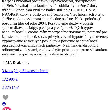
Karpát s výbornou občianskou vybavenosťou, dostupnosťou
služieb. Neváhajte ma kontaktovať - obhliadky možné 7 dní v
týždni. Odporúčam využitie balíka služieb ALL INCLUSIVE
NAOPAK ktorý je poskytovaný bezplatne. Viac informácií o tejto
službe na domovskej stránke prípadne osobne. Naša spoločnosť
pôsobí na trhu od roku 2004. Poskytujeme služby v oblasti
sprostredkovania kúpy, predaja a prenájmu všetkých typov
nehnuteľností. Ochotne Vám zabezpečíme dokumenty potrebné pre
kataster nehnuteľností, servis pri vybavovaní hypotekárnych úverov,
vypracovanie znaleckých posudkov a poistenie nehnuteľnosti
prostredníctvom zmluvných partnerov. Naši makléri disponujú
odbornými znalosťami, zodpovedným prístupom a preto sú zárukou
serióznej, bezpečnej a rýchlej realizácie obchodu.
TIMA Real, s.r.o.
3 izbový byt Slovensko Predaj
172 900 €
2 275 €/m²