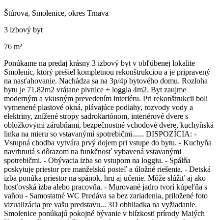
Štúrova, Smolenice, okres Trnava
3 izbový byt
76 m²
Ponúkame na predaj krásny 3 izbový byt v obľúbenej lokalite
Smoleníc, ktorý prešiel kompletnou rekonštrukciou a je pripravený
na nasťahovanie. Nachádza sa na 3p/4p bytového domu. Rozloha
bytu je 71,82m2 vrátane pivnice + loggia 4m2. Byt zaujme
moderným a vkusným prevedením interiéru. Pri rekonštrukcii boli
vymenené plastové okná, plávajúce podlahy, rozvody vody a
elektriny, znížené stropy sadrokartónom, interiérové dvere s
obložkovými zárubňami, bezpečnostné vchodové dvere, kuchyňská
linka na mieru so vstavanými spotrebičmi...... DISPOZÍCIA: -
Vstupná chodba vytvára prvý dojem pri vstupe do bytu. - Kuchyňa
navrhnutá s dôrazom na funkčnosť vybavená vstavanými
spotrebičmi. - Obývacia izba so vstupom na loggiu. - Spálňa
poskytuje priestor pre manželskú posteľ a úložné riešenia. - Detská
izba ponúka priestor na spánok, hru aj učenie. Môže slúžiť aj ako
hosťovská izba alebo pracovňa. - Murované jadro tvorí kúpeľňa s
vaňou - Samostatné WC Predáva sa bez zariadenia, priložené foto
vizualizácia pre vašu predstavu... 3D obhliadka na vyžiadanie.
Smolenice ponúkajú pokojné bývanie v blízkosti prírody Malých