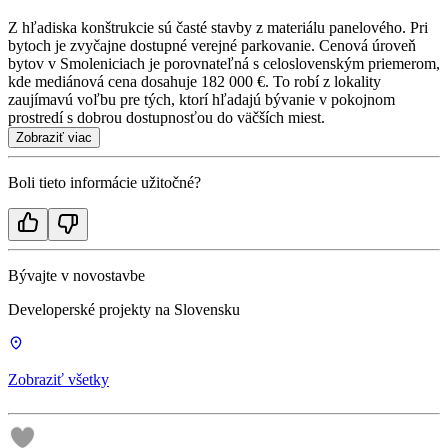
Z hľadiska konštrukcie sú časté stavby z materiálu panelového. Pri
bytoch je zvyčajne dostupné verejné parkovanie. Cenová úroveň
bytov v Smoleniciach je porovnateľná s celoslovenským priemerom,
kde mediánová cena dosahuje 182 000 €. To robí z lokality
zaujímavú voľbu pre tých, ktorí hľadajú bývanie v pokojnom
prostredí s dobrou dostupnosťou do väčších miest.
Zobraziť viac
Boli tieto informácie užitočné?
Bývajte v novostavbe
Developerské projekty na Slovensku
Zobraziť všetky