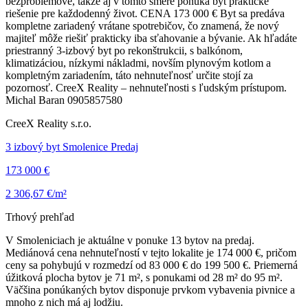
bezproblémové, takže aj v tomto smere ponúka byt praktické
riešenie pre každodenný život. CENA 173 000 € Byt sa predáva
kompletne zariadený vrátane spotrebičov, čo znamená, že nový
majiteľ môže riešiť prakticky iba sťahovanie a bývanie. Ak hľadáte
priestranný 3-izbový byt po rekonštrukcii, s balkónom,
klimatizáciou, nízkymi nákladmi, novším plynovým kotlom a
kompletným zariadením, táto nehnuteľnosť určite stojí za
pozornosť. CreeX Reality – nehnuteľnosti s ľudským prístupom.
Michal Baran 0905857580
CreeX Reality s.r.o.
3 izbový byt Smolenice Predaj
173 000 €
2 306,67 €/m²
Trhový prehľad
V Smoleniciach je aktuálne v ponuke 13 bytov na predaj.
Mediánová cena nehnuteľností v tejto lokalite je 174 000 €, pričom
ceny sa pohybujú v rozmedzí od 83 000 € do 199 500 €. Priemerná
úžitková plocha bytov je 71 m², s ponukami od 28 m² do 95 m².
Väčšina ponúkaných bytov disponuje prvkom vybavenia pivnice a
mnoho z nich má aj lodžiu.