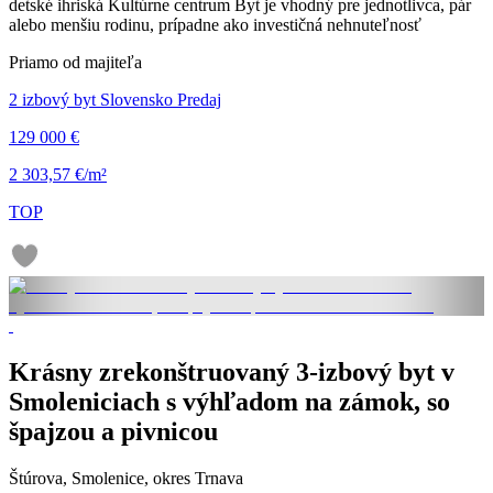
detské ihriská Kultúrne centrum Byt je vhodný pre jednotlivca, pár
alebo menšiu rodinu, prípadne ako investičná nehnuteľnosť
Priamo od majiteľa
2 izbový byt Slovensko Predaj
129 000 €
2 303,57 €/m²
TOP
Krásny zrekonštruovaný 3-izbový byt v
Smoleniciach s výhľadom na zámok, so
špajzou a pivnicou
Štúrova, Smolenice, okres Trnava