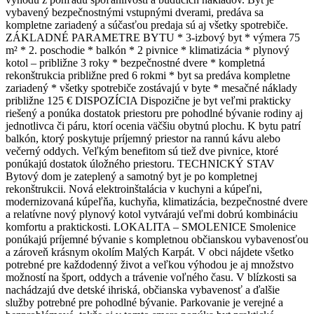
vybavený bezpečnostnými vstupnými dverami, predáva sa
kompletne zariadený a súčasťou predaja sú aj všetky spotrebiče.
ZÁKLADNÉ PARAMETRE BYTU * 3-izbový byt * výmera 75
m² * 2. poschodie * balkón * 2 pivnice * klimatizácia * plynový
kotol – približne 3 roky * bezpečnostné dvere * kompletná
rekonštrukcia približne pred 6 rokmi * byt sa predáva kompletne
zariadený * všetky spotrebiče zostávajú v byte * mesačné náklady
približne 125 € DISPOZÍCIA Dispozične je byt veľmi prakticky
riešený a ponúka dostatok priestoru pre pohodlné bývanie rodiny aj
jednotlivca či páru, ktorí ocenia väčšiu obytnú plochu. K bytu patrí
balkón, ktorý poskytuje príjemný priestor na rannú kávu alebo
večerný oddych. Veľkým benefitom sú tiež dve pivnice, ktoré
ponúkajú dostatok úložného priestoru. TECHNICKÝ STAV
Bytový dom je zateplený a samotný byt je po kompletnej
rekonštrukcii. Nová elektroinštalácia v kuchyni a kúpeľni,
modernizovaná kúpeľňa, kuchyňa, klimatizácia, bezpečnostné dvere
a relatívne nový plynový kotol vytvárajú veľmi dobrú kombináciu
komfortu a praktickosti. LOKALITA – SMOLENICE Smolenice
ponúkajú príjemné bývanie s kompletnou občianskou vybavenosťou
a zároveň krásnym okolím Malých Karpát. V obci nájdete všetko
potrebné pre každodenný život a veľkou výhodou je aj množstvo
možností na šport, oddych a trávenie voľného času. V blízkosti sa
nachádzajú dve detské ihriská, občianska vybavenosť a ďalšie
služby potrebné pre pohodlné bývanie. Parkovanie je verejné a