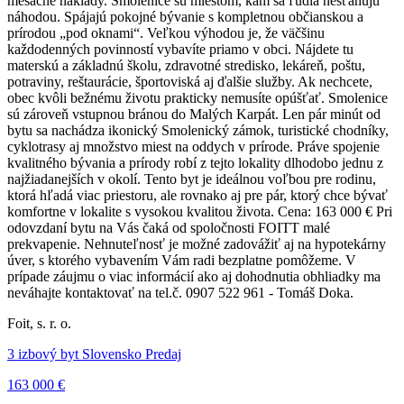
mesačné náklady. Smolenice sú miestom, kam sa ľudia nesťahujú
náhodou. Spájajú pokojné bývanie s kompletnou občianskou a
prírodou „pod oknami“. Veľkou výhodou je, že väčšinu
každodenných povinností vybavíte priamo v obci. Nájdete tu
materskú a základnú školu, zdravotné stredisko, lekáreň, poštu,
potraviny, reštaurácie, športoviská aj ďalšie služby. Ak nechcete,
obec kvôli bežnému životu prakticky nemusíte opúšťať. Smolenice
sú zároveň vstupnou bránou do Malých Karpát. Len pár minút od
bytu sa nachádza ikonický Smolenický zámok, turistické chodníky,
cyklotrasy aj množstvo miest na oddych v prírode. Práve spojenie
kvalitného bývania a prírody robí z tejto lokality dlhodobo jednu z
najžiadanejších v okolí. Tento byt je ideálnou voľbou pre rodinu,
ktorá hľadá viac priestoru, ale rovnako aj pre pár, ktorý chce bývať
komfortne v lokalite s vysokou kvalitou života. Cena: 163 000 € Pri
odovzdaní bytu na Vás čaká od spoločnosti FOITT malé
prekvapenie. Nehnuteľnosť je možné zadovážiť aj na hypotekárny
úver, s ktorého vybavením Vám radi bezplatne pomôžeme. V
prípade záujmu o viac informácií ako aj dohodnutia obhliadky ma
neváhajte kontaktovať na tel.č. 0907 522 961 - Tomáš Doka.
Foit, s. r. o.
3 izbový byt Slovensko Predaj
163 000 €