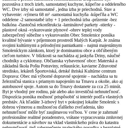
pozostáva z troch izieb, samostatnej kuchyne, kúpeľne a oddeleného
WC. Dve izby sú samostatné , jedna izba je priechodná. Stav a
vybavenie: -výmera 68 m² -samostatná kuchyňa -kúpeľňa a WC
oddelene -2 samostatbé izby + 1 priechodná izba -prízemie -bez
balkóna -čiastočná rekonštrukcia -laminátové parkety -stierky -
plastové okná -vykurovanie plynové -ohrev teplej vody
zabezpečený súbežne s vykurovaním Obec Smolenice ponúka
kvalitné bývanie v príjemnom prostredí Malých Karpát. Je známa
svojimi kultúrnymi a prírodnými pamiatkami – najmä majestátnym
Smoleníckym zámkom, ktorý je dominantou obce a obľúbeným
cieľom turistov. V blízkosti sa nachádza aj jaskyňa Driny, náučné
chodníky a cyklotrasy. Občianska vybavenosť obce: Materská a
základná škola Pošta Potraviny, reštaurácie, kaviarne Zdravotné
stredisko, lekáreň Športoviská, detské ihriská Kultúrne centrum
Doprava: Obec má výborné dopravné spojenie – nachádza sa tu
železničná stanica s priamym napojením na Trnavu a okolie, ako aj
autobusové spoje. Autom sa do Trnavy dostanete za cca 25 minút.
Byt je vhodný pre rodinu, pár alebo ako investičná nehnuteľnosť.
Dispozícia ponúka možnosť prispôsobiť si interiér podľa vlastných
predstáv. Ak hľadáte 3-izbový byt v pokojnej lokalite Smoleníc s
dobrou výmerou a možnosťou ďalšieho zveľadenia, táto
nehnuteľnosť môže byť zaujímavou voľbou. V cene je zahrnuté
profesionálne realitné poradenstvo, vrátane vypracovania zmluvnej
dokumentácie a návrhov na vklad vlastníckeho práva do katastra
nehnuteľností, tiež zabezpečenie znaleckého posudku a bezplatné