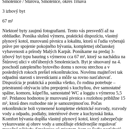
Smolenice / Štúrova, Smolenice, okres Trnava
3 izbový byt
67 m²
Niektoré byty zaujmú fotografiami. Tento vás presvedčí až na
obhliadke. Ponúka slušnú výmeru, praktickú dispozíciu, vlastný
plynový kotol, murovanú pivnicu a lokalitu, ktorú si ľudia vyberajú
práve pre spojenie pokojného bývania, kompletnej občianskej
vybavenosti a prírody Malých Karpát. Ponúkame na predaj 3-
izbový byt typu bauring s výmerou cca 67 m², ktorý sa nachádza na
Štúrovej ulici v obľúbených Smoleniciach. Byt je situovaný na 4.
poschodí zatepleného bytového domu s novou strechou a v
posledných rokoch prešiel rekonštrukciou. Novému majiteľovi tak
odpadnú starosti s investíciami a môže sa rovno nasťahovať.
Dispozícia je praktická a ponúka všetko, čo rodina potrebuje –
priestrannú obývaciu izbu prepojenú s kuchyňou, dve samostatné
spálne, komoru, kúpeľňu, samostatné WC a loggiu s výmerou 5,5
m². Pridanou hodnotou je murovaná pivnica s rozlohou približne 15
m², ktorá dnes rozhodne nie je samozrejmosťou. Počas
rekonštrukcie boli vymenené kompletne elektrické rozvody, rozvody
vody a odpadu, podlahy, interiérové dvere a kuchynská linka.
Komfort bývania dopĺňa vlastný plynový kotol, ktorý zabezpečuje
vykurovanie aj ohrev vody a umožňuje efektívnejšie regulovať