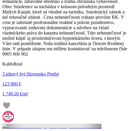
reštaurácie, zdravotné stredisko a ďalšia občianska vybavenosť.
Obec Smolenice sa nachádza v krásnom prírodným prostredí
Malých Karpát, ktoré sú vhodné na turistiku. Smolenický zámok a
iné rekreačné oblasti . Cena nehnuteľnosti vrátane provízie RK. V
cene je zahrnuté profesionálne realitné a právne poradenstvo,
vypracovanie zmluvnej dokumentácie a návrhov na vklad
vlastníckeho práva do katastra nehnuteľností. Túto nehnuteľnosť je
možné kúpiť aj prostredníctvom hypotekárneho úveru, s ktorým
Vám radi pomôžeme. Naša realitná kancelária je členom Realitnej
únie. V prípade záujmu ma môžete kontaktovať na telefónnom čísle
0905 606 902
KaldoReal
3 izbový byt Slovensko Predaj
123 900 €
1 749,26 €/m²