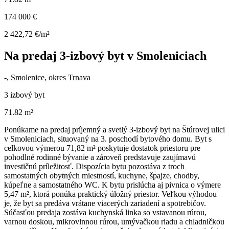
174 000 €
2 422,72 €/m²
Na predaj 3-izbový byt v Smoleniciach
-, Smolenice, okres Trnava
3 izbový byt
71.82 m²
Ponúkame na predaj príjemný a svetlý 3-izbový byt na Štúrovej ulici
v Smoleniciach, situovaný na 3. poschodí bytového domu. Byt s
celkovou výmerou 71,82 m² poskytuje dostatok priestoru pre
pohodlné rodinné bývanie a zároveň predstavuje zaujímavú
investičnú príležitosť. Dispozícia bytu pozostáva z troch
samostatných obytných miestností, kuchyne, špajze, chodby,
kúpeľne a samostatného WC. K bytu prislúcha aj pivnica o výmere
5,47 m², ktorá ponúka praktický úložný priestor. Veľkou výhodou
je, že byt sa predáva vrátane viacerých zariadení a spotrebičov.
Súčasťou predaja zostáva kuchynská linka so vstavanou rúrou,
varnou doskou, mikrovlnnou rúrou, umývačkou riadu a chladničkou