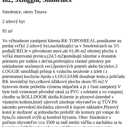
Smolenice, okres Trnava
2 izbový byt
95 m²
Vo výhradnom zastúpení klienta-RK TOPOSREAL-ponúkame na
predaj veľký 2-izbový byt,nachádzajúci sa v Smoleniciach na 3/5
podlaží BD.Je v pôvodnom stave,ale 61,06 m2 obytnej plochy a
veľká murovaná pivnica,(24,5 m2)ponúkajú zázemie a dostatok
priestoru pre rodinu s deťmi,preferujúcu vlastné priestory pre
uskladnenie sezónnych vecí,športových potrieb alebo bicyklov.3
LOGGIE umožňujú prístup k vzduchu nezávisle z izieb i z
priestrannej kuchyne.Spolu s LOGGIAMI dosahuje tento,z pohľadu
RK investičný byt,celkovú úžitkovú plochu skoro 95 m2.V
bytovom dome prebehla výmena stúpačiek a je z časti zateplený.V
byte boli vymenené pôvodné okná za PVC s roletami a vo vstupnej
chodbe sa ROLLDOOR skriňa.Kúrenie je plynové-ústredné s
vlastným kotlom,ktorý zároveň zásobuje obyvateľov aj TÚV.Pri
takomto prevedení dochádza zároveň k úspore nákladov.Plynový
kotol je možnosť aj jednoducho preložiť do komory pri vstupe do
bytu,čo zároveň zvýši aj komfort bývania. Obec Smolenice s
počtom obyvateľov cca 3500 sa radí medzi väčšia a nachádza sa tu