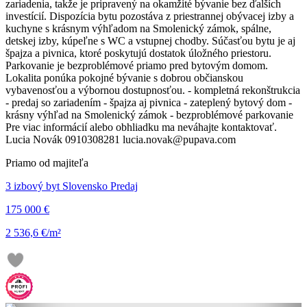
zariadenia, takže je pripravený na okamžité bývanie bez ďalších
investícií. Dispozícia bytu pozostáva z priestrannej obývacej izby a
kuchyne s krásnym výhľadom na Smolenický zámok, spálne,
detskej izby, kúpeľne s WC a vstupnej chodby. Súčasťou bytu je aj
špajza a pivnica, ktoré poskytujú dostatok úložného priestoru.
Parkovanie je bezproblémové priamo pred bytovým domom.
Lokalita ponúka pokojné bývanie s dobrou občianskou
vybavenosťou a výbornou dostupnosťou. - kompletná rekonštrukcia
- predaj so zariadením - špajza aj pivnica - zateplený bytový dom -
krásny výhľad na Smolenický zámok - bezproblémové parkovanie
Pre viac informácií alebo obhliadku ma neváhajte kontaktovať.
Lucia Novák 0910308281 lucia.novak@pupava.com
Priamo od majiteľa
3 izbový byt Slovensko Predaj
175 000 €
2 536,6 €/m²