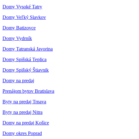
Domy Vysoké Tatry
Domy Veľký Slavkov
Domy Batizovce
Domy Vydrník
Domy Tatranská Javorina
Domy Spišská Teplica
Domy Spišský Štiavnik
Domy na predaj
Prenájom bytov Bratislava
Byty na predaj Trnava
Byty na predaj Nitra
Domy na predaj Košice
Domy okres Poprad