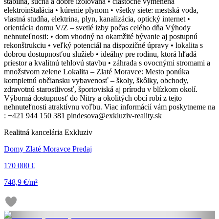
stabilná, suchá a dobre izolovaná • čiastočne vymenená
elektroinštalácia • kúrenie plynom • všetky siete: mestská voda,
vlastná studňa, elektrina, plyn, kanalizácia, optický internet •
orientácia domu V/Z – svetlé izby počas celého dňa Výhody
nehnuteľnosti: • dom vhodný na okamžité bývanie aj postupnú
rekonštrukciu • veľký potenciál na dispozičné úpravy • lokalita s
dobrou dostupnosťou služieb • ideálny pre rodinu, ktorá hľadá
priestor a kvalitnú tehlovú stavbu • záhrada s ovocnými stromami a
množstvom zelene Lokalita – Zlaté Moravce: Mesto ponúka
kompletnú občiansku vybavenosť – školy, škôlky, obchody,
zdravotnú starostlivosť, športoviská aj prírodu v blízkom okolí.
Výborná dostupnosť do Nitry a okolitých obcí robí z tejto
nehnuteľnosti atraktívnu voľbu. Viac informácií vám poskytneme na
: +421 944 150 381 pindesova@exkluziv-reality.sk
Realitná kancelária Exkluziv
Domy Zlaté Moravce Predaj
170 000 €
748,9 €/m²