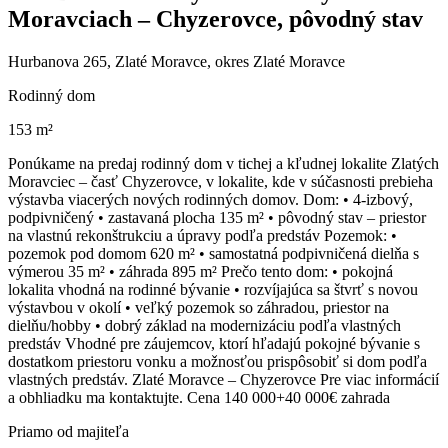
Moravciach – Chyzerovce, pôvodný stav
Hurbanova 265, Zlaté Moravce, okres Zlaté Moravce
Rodinný dom
153 m²
Ponúkame na predaj rodinný dom v tichej a kľudnej lokalite Zlatých
Moravciec – časť Chyzerovce, v lokalite, kde v súčasnosti prebieha
výstavba viacerých nových rodinných domov. Dom: • 4-izbový,
podpivničený • zastavaná plocha 135 m² • pôvodný stav – priestor
na vlastnú rekonštrukciu a úpravy podľa predstáv Pozemok: •
pozemok pod domom 620 m² • samostatná podpivničená dielňa s
výmerou 35 m² • záhrada 895 m² Prečo tento dom: • pokojná
lokalita vhodná na rodinné bývanie • rozvíjajúca sa štvrť s novou
výstavbou v okolí • veľký pozemok so záhradou, priestor na
dielňu/hobby • dobrý základ na modernizáciu podľa vlastných
predstáv Vhodné pre záujemcov, ktorí hľadajú pokojné bývanie s
dostatkom priestoru vonku a možnosťou prispôsobiť si dom podľa
vlastných predstáv. Zlaté Moravce – Chyzerovce Pre viac informácií
a obhliadku ma kontaktujte. Cena 140 000+40 000€ zahrada
Priamo od majiteľa