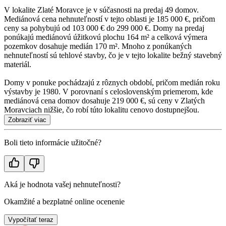
V lokalite Zlaté Moravce je v súčasnosti na predaj 49 domov.
Mediánová cena nehnuteľností v tejto oblasti je 185 000 €, pričom
ceny sa pohybujú od 103 000 € do 299 000 €. Domy na predaj
ponúkajú mediánovú úžitkovú plochu 164 m² a celková výmera
pozemkov dosahuje medián 170 m². Mnoho z ponúkaných
nehnuteľností sú tehlové stavby, čo je v tejto lokalite bežný stavebný
materiál.
Domy v ponuke pochádzajú z rôznych období, pričom medián roku
výstavby je 1980. V porovnaní s celoslovenským priemerom, kde
mediánová cena domov dosahuje 219 000 €, sú ceny v Zlatých
Moravciach nižšie, čo robí túto lokalitu cenovo dostupnejšou.
Zobraziť viac
Boli tieto informácie užitočné?
Aká je hodnota vašej nehnuteľnosti?
Okamžité a bezplatné online ocenenie
Vypočítať teraz