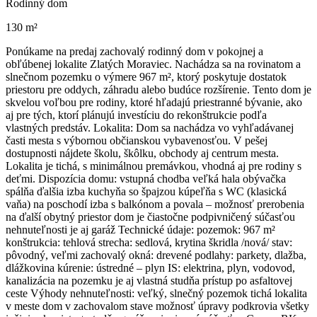
Rodinný dom
130 m²
Ponúkame na predaj zachovalý rodinný dom v pokojnej a
obľúbenej lokalite Zlatých Moraviec. Nachádza sa na rovinatom a
slnečnom pozemku o výmere 967 m², ktorý poskytuje dostatok
priestoru pre oddych, záhradu alebo budúce rozšírenie. Tento dom je
skvelou voľbou pre rodiny, ktoré hľadajú priestranné bývanie, ako
aj pre tých, ktorí plánujú investíciu do rekonštrukcie podľa
vlastných predstáv. Lokalita: Dom sa nachádza vo vyhľadávanej
časti mesta s výbornou občianskou vybavenosťou. V pešej
dostupnosti nájdete školu, škôlku, obchody aj centrum mesta.
Lokalita je tichá, s minimálnou premávkou, vhodná aj pre rodiny s
deťmi. Dispozícia domu: vstupná chodba veľká hala obývačka
spálňa ďalšia izba kuchyňa so špajzou kúpeľňa s WC (klasická
vaňa) na poschodí izba s balkónom a povala – možnosť prerobenia
na ďalší obytný priestor dom je čiastočne podpivničený súčasťou
nehnuteľnosti je aj garáž Technické údaje: pozemok: 967 m²
konštrukcia: tehlová strecha: sedlová, krytina škridla /nová/ stav:
pôvodný, veľmi zachovalý okná: drevené podlahy: parkety, dlažba,
dlážkovina kúrenie: ústredné – plyn IS: elektrina, plyn, vodovod,
kanalizácia na pozemku je aj vlastná studňa prístup po asfaltovej
ceste Výhody nehnuteľnosti: veľký, slnečný pozemok tichá lokalita
v meste dom v zachovalom stave možnosť úpravy podkrovia všetky