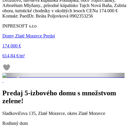
Drozdovo, návšteva kúpaliska Podhájska, obce Topoľčianky,
Arborétum Mlyňany., prírodné kúpalisko Tajch Nová Baňa, Zubria
obora, turistické chodníky v okolitých lesoch CENa 174.000 €
Kontakt: PaedDr. Beáta Poljovková 0902353256
INPRESOFT s.r.o
Domy Zlaté Moravce Predaj
174 000 €
614,84 €/m²
Predaj 5-izbového domu s množstvom
zelene!
Sladkovičova 135, Zlaté Moravce, okres Zlaté Moravce
Rodinný dom