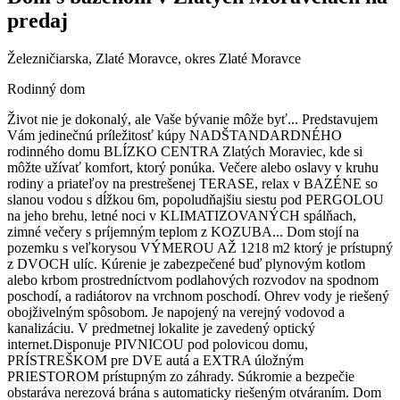
predaj
Železničiarska, Zlaté Moravce, okres Zlaté Moravce
Rodinný dom
Život nie je dokonalý, ale Vaše bývanie môže byť... Predstavujem
Vám jedinečnú príležitosť kúpy NADŠTANDARDNÉHO
rodinného domu BLÍZKO CENTRA Zlatých Moraviec, kde si
môžte užívať komfort, ktorý ponúka. Večere alebo oslavy v kruhu
rodiny a priateľov na prestrešenej TERASE, relax v BAZÉNE so
slanou vodou s dĺžkou 6m, popoludňajšiu siestu pod PERGOLOU
na jeho brehu, letné noci v KLIMATIZOVANÝCH spálňach,
zimné večery s príjemným teplom z KOZUBA... Dom stojí na
pozemku s veľkorysou VÝMEROU AŽ 1218 m2 ktorý je prístupný
z DVOCH ulíc. Kúrenie je zabezpečené buď plynovým kotlom
alebo krbom prostredníctvom podlahových rozvodov na spodnom
poschodí, a radiátorov na vrchnom poschodí. Ohrev vody je riešený
obojživelným spôsobom. Je napojený na verejný vodovod a
kanalizáciu. V predmetnej lokalite je zavedený optický
internet.Disponuje PIVNICOU pod polovicou domu,
PRÍSTREŠKOM pre DVE autá a EXTRA úložným
PRIESTOROM prístupným zo záhrady. Súkromie a bezpečie
obstaráva nerezová brána s automaticky riešeným otváraním. Dom