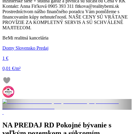
inžinierske siete + studňa garáž a pivnica sú súčasťou Cena v RK
Kontakt: Anna Fiťková 0905 393 311 fitkova@realitybemi.sk
Prostredníctvom nášho finančného poradcu Vám pomôžeme s
financovaním kúpy nehnuteľností. NAŠE CENY SÚ VRÁTANE
PROVÍZIE ZA KOMPLETNÝ SERVIS A SÚ SCHVÁLENÉ
MAJITEĽOM.
BeMi realitná kancelária
Domy Slovensko Predaj
1 €
0,01 €/m²
NA PREDAJ RD Pokojné bývanie s
veľkým pozemkom a súkromím