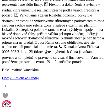
reprezentatívne sídlo firmy. 2️⃣ Flexibilita dokončenia Stavba je v
štádiu, ktoré umožňuje realizáciu presne podľa vašich predstáv a
potrieb. 3️⃣ Parkovanie a zeleň Rozloha pozemku poskytuje
dostatok priestoru na vybudovanie súkromných parkovacích miest a
zároveň zachovanie zelenej zóny v súlade s územným plánom.
Lokalita: Strategická poloha v rámci mesta s rýchlym napojením na
hlavné dopravné ťahy, pričom vďaka prístupu z bočnej uličky je
možné zachovať dostatočné súkromie. Nehnuteľnosť je bez tiarch a
pripravená na predaj. Odporúčame osobnú obhliadku, aby ste
naplno ocenili potenciál tohto miesta. 📞 Kontakt: Anna Fiťková
0905 393 311 📱 ✉️ fitkova@realitybemi.sk Cena je vrátane
provízie a kompletného právneho servisu. S financovaním Vám radi
pomôžeme prostredníctvom nášho finančného poradcu.
BeMi realitná kancelária
Domy Slovensko Predaj
1 €