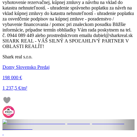
vyhotovenie rezervačnej, kúpnej zmluvy a návrhu na vklad do
katastra nehnuteľností. - uhradenie správneho poplatku za návrh na
vklad kúpnej zmluvy do katastra nehnuteľností - uhradenie poplatku
za osvedčenie podpisov na kúpnej zmluve - poradenstvo /
vybavenie financovania / pomoc pri znaleckom posudku Bližšie
informácie, prípadne termín obhliadky Vám rada poskytnem na tel.
č. 0944 089 449 alebo prostredníctvom emailu dubiel@sharkreal.sk
SHARK REAL - VÁŠ SILNÝ A SPOĽAHLIVÝ PARTNER V
OBLASTI REALÍT!
Shark real s.r.o.
Domy Slovensko Predaj
198 000 €
1 237,5 €/m²