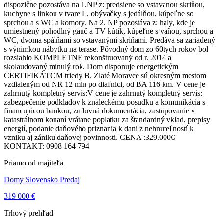
dispozične pozostáva na 1.NP z: predsiene so vstavanou skriňou,
kuchyne s linkou v tvare L, obývačky s jedálňou, kúpeľne so
sprchou a s WC a komory. Na 2. NP pozostáva z: haly, kde je
umiestnený pohodlný gauč a TV kútik, kúpeľne s vaňou, sprchou a
WC, dvoma spálňami so vstavanými skriňami. Predáva sa zariadený
s výnimkou nábytku na terase. Pôvodný dom zo 60tych rokov bol
rozsiahlo KOMPLETNE rekonštruovaný od r. 2014 a
skolaudovaný minulý rok. Dom disponuje energetickým
CERTIFIKÁTOM triedy B. Zlaté Moravce sú okresným mestom
vzdialeným od NR 12 min po diaľnici, od BA 116 km. V cene je
zahrnutý kompletný servis:V cene je zahrnutý kompletný servis:
zabezpečenie podkladov k znaleckému posudku a komunikácia s
financujúcou bankou, zmluvná dokumentácia, zastupovanie v
katastrálnom konaní vrátane poplatku za štandardný vklad, prepisy
energií, podanie daňového priznania k dani z nehnuteľností k
vzniku aj zániku daňovej povinnosti. CENA :329.000€
KONTAKT: 0908 164 794
Priamo od majiteľa
Domy Slovensko Predaj
319 000 €
Trhový prehľad