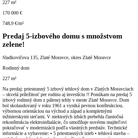
227 m²
170 000 €
748,9 €/m²
Predaj 5-izbového domu s množstvom
zelene!
Sladkovičova 135, Zlaté Moravce, okres Zlaté Moravce
Rodinný dom
227 m²
Na predaj: priestranný 5 izbový tehlový dom v Zlatých Moravciach
– skvelá príležitosť pre rodinu aj investíciu !! Ponúkam na predaj 5
izbový rodinný dom z pálenej tehly v meste Zlaté Moravce. Dom
bol skolaudovaný v roku 1961 a vyniká pevnou konštrukciou,
výbornou orientáciou na východ a západ a kompletnými
inžinierskymi sieťami. V niektorých izbách prebehla čiastočná
rekonštrukcia elektroinštalácie, čo umožňuje novému majiteľovi
pokračovať v modernizácii podľa vlastných predstáv. Technické
informácie a vybavenie: • 5 priestranných izieb • tehlová stavba –