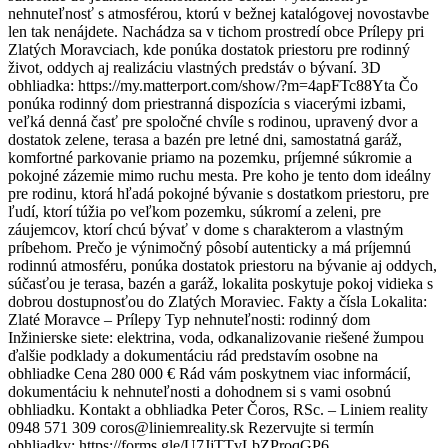
nehnuteľnosť s atmosférou, ktorú v bežnej katalógovej novostavbe
len tak nenájdete. Nachádza sa v tichom prostredí obce Prílepy pri
Zlatých Moravciach, kde ponúka dostatok priestoru pre rodinný
život, oddych aj realizáciu vlastných predstáv o bývaní. 3D
obhliadka: https://my.matterport.com/show/?m=4apFTc88Yta Čo
ponúka rodinný dom priestranná dispozícia s viacerými izbami,
veľká denná časť pre spoločné chvíle s rodinou, upravený dvor a
dostatok zelene, terasa a bazén pre letné dni, samostatná garáž,
komfortné parkovanie priamo na pozemku, príjemné súkromie a
pokojné zázemie mimo ruchu mesta. Pre koho je tento dom ideálny
pre rodinu, ktorá hľadá pokojné bývanie s dostatkom priestoru, pre
ľudí, ktorí túžia po veľkom pozemku, súkromí a zeleni, pre
záujemcov, ktorí chcú bývať v dome s charakterom a vlastným
príbehom. Prečo je výnimočný pôsobí autenticky a má príjemnú
rodinnú atmosféru, ponúka dostatok priestoru na bývanie aj oddych,
súčasťou je terasa, bazén a garáž, lokalita poskytuje pokoj vidieka s
dobrou dostupnosťou do Zlatých Moraviec. Fakty a čísla Lokalita:
Zlaté Moravce – Prílepy Typ nehnuteľnosti: rodinný dom
Inžinierske siete: elektrina, voda, odkanalizovanie riešené žumpou
ďalšie podklady a dokumentáciu rád predstavím osobne na
obhliadke Cena 280 000 € Rád vám poskytnem viac informácií,
dokumentáciu k nehnuteľnosti a dohodnem si s vami osobnú
obhliadku. Kontakt a obhliadka Peter Čoros, RSc. – Liniem reality
0948 571 309 coros@liniemreality.sk Rezervujte si termín
obhliadky: https://forms.gle/U7JjTTvLbZProqGP6