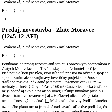
Továrenská, Zlaté Moravce, okres Zlaté Moravce
Rodinný dom
1 €
Predaj, novostavba - Zlaté Moravce
(1245-12-AFI)
Továrenská, Zlaté Moravce, okres Zlaté Moravce
Rodinný dom
Ponúkame na predaj rozostavanú stavbu s obrovským potenciálom v
Zlatých Moravciach, na Továrenskej ulici. Nehnuteľnosť je
ideálnou voľbou pre tých, ktorí hľadajú priestor na bývanie spojené
s podnikaním alebo zaujímavý investičný projekt s možnosťou
ďalšieho rozvoja. Základné parametre: Pozemok: cca 800 m² –
rovinatý a slnečný Obytná časť: 160 m² Garáž / technická časť: 90
m² (vhodné aj ako dielňa alebo sklad) Prístup: unikátny prístup z
dvoch strán – z Továrenskej aj z Hečkovej ulice Prečo je táto
nehnuteľnosť výnimočná? 1️⃣ Možnosť nadstavby Podľa platného
územného plánu mesta je možné nadstavať ďalšie dve podlažia, čo
umožňuje vytvoriť bytový dom s viacerými jednotkami alebo