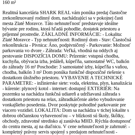
160 m²
Realitná kancelária SHARK REAL vám ponúka predaj čiastočne
zrekonštruovaný rodinný dom, nachádzajúci sa v pokojnej časti
mesta Zlaté Moravce. Táto nehnuteľnosť predstavuje ideálne
bývanie pre rodinu, ktorá hľadá pohodlie, dostatok priestoru a
príjemné prostredie. ZÁKLADNÉ INFORMÁCIE: - Lokalita:
Zlaté Moravce - Typ nehnuteľnosti: Rodinný dom - Stav: Čiastočná
rekonštrukcia - Pivnica: Áno, podpivničený - Parkovanie: Možnosť
parkovania vo dvore - Záhrada: Veľká, vhodná na oddych aj
pestovanie DISPOZÍCIA DOMU: Prízemie: vstupná chodba,
kuchyňa, obývacia izba, jedáleň, kúpeľňa, samostatné WC, balkón
do záhrady 16 m² Poschodie: 3 samostatné izby, kúpeľňa s vaňou,
chodba, balkón 3 m² Dom ponúka funkčné dispozičné riešenie s
dostatkom úložného priestoru. VYBAVENIE A TECHNICKÉ
PARAMETRE: - inžinierske siete: voda, elektrina, plyn, kanalizácia
- kúrenie: plynový kotol - internet: dostupný EXTERIÉR: Na
pozemku sa nachádza funkčná udiareň a udržiavaná záhrada s
dostatkom priestoru na relax, záhradkárčenie alebo vybudovanie
vonkajšieho posedenia. Dvor poskytuje pohodlné parkovanie pre
viacero vozidiel. LOKALITA: Dom sa nachádza v tichej lokalite s
dobrou občianskou vybavenosťou – v blízkosti sú školy, škôlky,
obchody, zdravotné stredisko aj zastávka MHD. Rýchla dostupnosť
do centra mesta, aj na diaľnicu. V cene nehnuteľnosti je zahrnuté: -
kompletný právny servis spojený s predajom nehnuteľnosti -