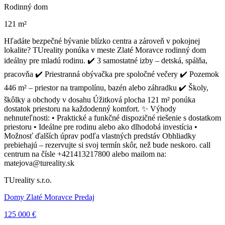
Rodinný dom
121 m²
Hľadáte bezpečné bývanie blízko centra a zároveň v pokojnej
lokalite? TUreality ponúka v meste Zlaté Moravce rodinný dom
ideálny pre mladú rodinu. ✔️ 3 samostatné izby – detská, spálňa,
pracovňa ✔️ Priestranná obývačka pre spoločné večery ✔️ Pozemok
446 m² – priestor na trampolínu, bazén alebo záhradku ✔️ Školy,
škôlky a obchody v dosahu Úžitková plocha 121 m² ponúka
dostatok priestoru na každodenný komfort. ✨ Výhody
nehnuteľnosti: • Praktické a funkčné dispozičné riešenie s dostatkom
priestoru • Ideálne pre rodinu alebo ako dlhodobá investícia •
Možnosť ďalších úprav podľa vlastných predstáv Obhliadky
prebiehajú – rezervujte si svoj termín skôr, než bude neskoro. call
centrum na čísle +421413217800 alebo mailom na:
matejova@tureality.sk
TUreality s.r.o.
Domy Zlaté Moravce Predaj
125 000 €