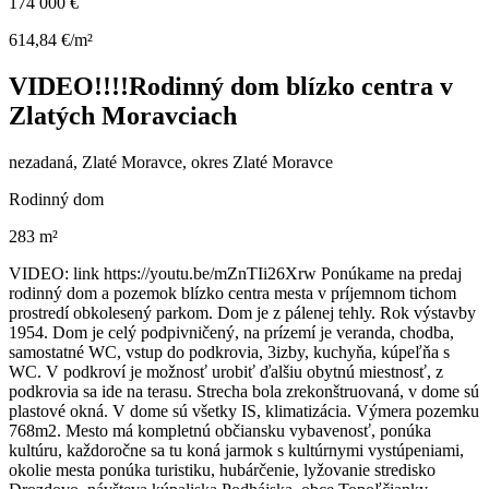
174 000 €
614,84 €/m²
VIDEO!!!!Rodinný dom blízko centra v
Zlatých Moravciach
nezadaná, Zlaté Moravce, okres Zlaté Moravce
Rodinný dom
283 m²
VIDEO: link https://youtu.be/mZnTIi26Xrw Ponúkame na predaj
rodinný dom a pozemok blízko centra mesta v príjemnom tichom
prostredí obkolesený parkom. Dom je z pálenej tehly. Rok výstavby
1954. Dom je celý podpivničený, na prízemí je veranda, chodba,
samostatné WC, vstup do podkrovia, 3izby, kuchyňa, kúpeľňa s
WC. V podkroví je možnosť urobiť ďalšiu obytnú miestnosť, z
podkrovia sa ide na terasu. Strecha bola zrekonštruovaná, v dome sú
plastové okná. V dome sú všetky IS, klimatizácia. Výmera pozemku
768m2. Mesto má kompletnú občiansku vybavenosť, ponúka
kultúru, každoročne sa tu koná jarmok s kultúrnymi vystúpeniami,
okolie mesta ponúka turistiku, hubárčenie, lyžovanie stredisko