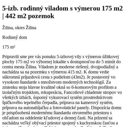
5-izb. rodinný viladom s výmerou 175 m2
| 442 m2 pozemok
Žilina, okres Žilina
Rodinný dom
175 m²
Pripravili sme pre vás ponuku 5-izbovej vily s výmerou úžitkovej
plochy 175 m2 vo výbornej lokalite s dostupnosťou do 5 minút do
centra mesta Žilina. Viladom je moderne riešený, dvojpodlažný a
nachádza sa na pozemku s výmerou 415 m2. K domu vedie
súkromná príjazdová cesta s podielom (43m2). Je postavený vo
vysokom štandarde s množstvom moderných technológií. Za
zmienku stoja hlavne kvalitné okná so 6-komorovým profilom a
izolačným trojsklom, rekuperácia, Fancoilové chladenie stropov vo
všetkých izbách, úsporný vykurovací systém prostredníctvom
špičkového tepelného čerpadla, príprava na kamerový systém,
príprava na autonabíjačku a fotovolatické panely. Dispozícia domu
je prispôsobená modernému štandardu otvoreného priestoru s
ohľadom na oddelenie kľudovej a dennej časti. Na prízemí sa
nachádza veľký obývací priestor spojený s kuchynskou časťou a