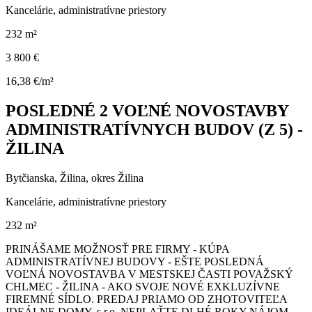
Kancelárie, administratívne priestory
232 m²
3 800 €
16,38 €/m²
POSLEDNÉ 2 VOĽNÉ NOVOSTAVBY
ADMINISTRATÍVNYCH BUDOV (Z 5) -
ŽILINA
Bytčianska, Žilina, okres Žilina
Kancelárie, administratívne priestory
232 m²
PRINÁŠAME MOŽNOSŤ PRE FIRMY - KÚPA
ADMINISTRATÍVNEJ BUDOVY - EŠTE POSLEDNÁ
VOĽNÁ NOVOSTAVBA V MESTSKEJ ČASTI POVAŽSKÝ
CHLMEC - ŽILINA - AKO SVOJE NOVÉ EXKLUZÍVNE
FIREMNÉ SÍDLO. PREDAJ PRIAMO OD ZHOTOVITEĽA
IDEÁLNE DOMY, s.r.o. NEPLAŤTE DLHÉ ROKY NÁJOM -