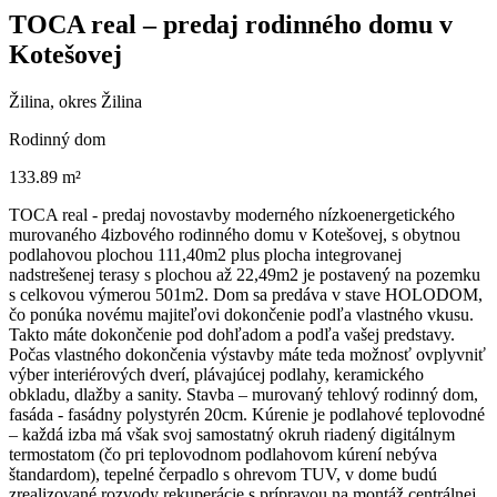
TOCA real – predaj rodinného domu v
Kotešovej
Žilina, okres Žilina
Rodinný dom
133.89 m²
TOCA real - predaj novostavby moderného nízkoenergetického
murovaného 4izbového rodinného domu v Kotešovej, s obytnou
podlahovou plochou 111,40m2 plus plocha integrovanej
nadstrešenej terasy s plochou až 22,49m2 je postavený na pozemku
s celkovou výmerou 501m2. Dom sa predáva v stave HOLODOM,
čo ponúka novému majiteľovi dokončenie podľa vlastného vkusu.
Takto máte dokončenie pod dohľadom a podľa vašej predstavy.
Počas vlastného dokončenia výstavby máte teda možnosť ovplyvniť
výber interiérových dverí, plávajúcej podlahy, keramického
obkladu, dlažby a sanity. Stavba – murovaný tehlový rodinný dom,
fasáda - fasádny polystyrén 20cm. Kúrenie je podlahové teplovodné
– každá izba má však svoj samostatný okruh riadený digitálnym
termostatom (čo pri teplovodnom podlahovom kúrení nebýva
štandardom), tepelné čerpadlo s ohrevom TUV, v dome budú
zrealizované rozvody rekuperácie s prípravou na montáž centrálnej