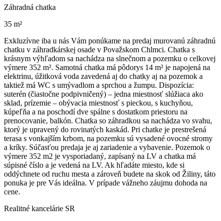
Záhradná chatka
35 m²
Exkluzívne iba u nás Vám ponúkame na predaj murovanú záhradnú
chatku v záhradkárskej osade v Považskom Chlmci. Chatka s
krásnym výhľadom sa nachádza na slnečnom a pozemku o celkovej
výmere 352 m². Samotná chatka má pôdorys 14 m² je napojená na
elektrinu, úžitková voda zavedená aj do chatky aj na pozemok a
taktiež má WC s umývadlom a sprchou a žumpu. Dispozícia:
suterén (čiastočne podpivničený) – jedna miestnosť slúžiaca ako
sklad, prízemie – obývacia miestnosť s pieckou, s kuchyňou,
kúpeľňa a na poschodí dve spálne s dostatkom priestoru na
prenocovanie, balkón. Chatka so záhradkou sa nachádza vo svahu,
ktorý je upravený do rovinatých kaskád. Pri chatke je prestrešená
terasa s vonkajším krbom, na pozemku sú vysadené ovocné stromy
a kríky. Súčasťou predaja je aj zariadenie a vybavenie. Pozemok o
výmere 352 m2 je vysporiadaný, zapísaný na LV a chatka má
súpisné číslo a je vedená na LV. Ak hľadáte miesto, kde si
oddýchnete od ruchu mesta a zároveň budete na skok od Žiliny, táto
ponuka je pre Vás ideálna. V prípade vážneho záujmu dohoda na
cene.
Realitné kancelárie SR