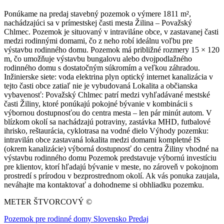
Ponúkame na predaj stavebný pozemok o výmere 1811 m²,
nachádzajúci sa v prímestskej časti mesta Žilina – Považský
Chlmec. Pozemok je situovaný v intraviláne obce, v zastavanej časti
medzi rodinnými domami, čo z neho robí ideálnu voľbu pre
výstavbu rodinného domu. Pozemok má približné rozmery 15 × 120
m, čo umožňuje výstavbu bungalovu alebo dvojpodlažného
rodinného domu s dostatočným súkromím a veľkou záhradou.
Inžinierske siete: voda elektrina plyn optický internet kanalizácia v
tejto časti obce zatiaľ nie je vybudovaná Lokalita a občianska
vybavenosť: Považský Chlmec patrí medzi vyhľadávané mestské
časti Žiliny, ktoré ponúkajú pokojné bývanie v kombinácii s
výbornou dostupnosťou do centra mesta – len pár minút autom. V
blízkom okolí sa nachádzajú potraviny, zastávka MHD, futbalové
ihrisko, reštaurácia, cyklotrasa na vodné dielo Výhody pozemku:
intravilán obce zastavaná lokalita medzi domami kompletné IS
(okrem kanalizácie) výborná dostupnosť do centra Žiliny vhodné na
výstavbu rodinného domu Pozemok predstavuje výbornú investíciu
pre klientov, ktorí hľadajú bývanie v meste, no zároveň v pokojnom
prostredí s prírodou v bezprostrednom okolí. Ak vás ponuka zaujala,
neváhajte ma kontaktovať a dohodneme si obhliadku pozemku.
METER ŠTVORCOVÝ ©
Pozemok pre rodinné domy Slovensko Predaj