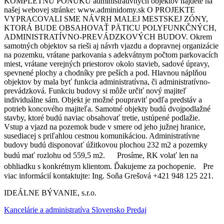
KOMPLETNÚ PONUKU administratívnych objektov nájdete na
našej webovej stránke: www.adminidomy.sk O PROJEKTE
VYPRACOVALI SME NÁVRH MALEJ MESTSKEJ ZÓNY,
KTORÁ BUDE OBSAHOVAŤ PÄTICU POLYFUNKČNÝCH,
ADMINISTRATÍVNO-PREVÁDZKOVÝCH BUDOV. Okrem
samotných objektov sa rieši aj návrh vjazdu a dopravnej organizácie
na pozemku, vrátane parkovania s adekvátnym počtom parkovacích
miest, vrátane verejných priestorov okolo stavieb, sadové úpravy,
spevnené plochy a chodníky pre peších a pod. Hlavnou náplňou
objektov by mala byť funkcia administratívna, či administratívno-
prevádzková. Funkciu budovy si môže určiť nový majiteľ
individuálne sám. Objekt je možné poupraviť podľa predstáv a
potrieb koncového majiteľa. Samotné objekty budú dvojpodlažné
stavby, ktoré budú naviac obsahovať tretie, ustúpené podlažie.
Vstup a vjazd na pozemok bude v smere od jeho južnej hranice,
susediacej s priľahlou cestnou komunikáciou. Administratívne
budovy budú disponovať úžitkovou plochou 232 m2 a pozemky
budú mať rozlohu od 559,5 m2. Prosíme, RK volať len na
obhliadku s konkrétnym klientom. Ďakujeme za pochopenie. Pre
viac informácií kontaktujte: Ing. Soňa Grešová +421 948 125 221.
IDEÁLNE BÝVANIE, s.r.o.
Kancelárie a administratíva Slovensko Predaj