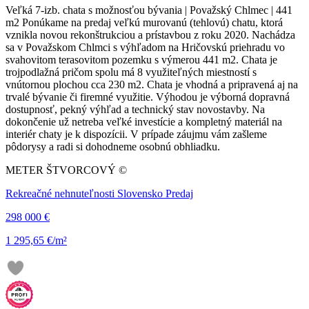
Veľká 7-izb. chata s možnosťou bývania | Považský Chlmec | 441
m2 Ponúkame na predaj veľkú murovanú (tehlovú) chatu, ktorá
vznikla novou rekonštrukciou a prístavbou z roku 2020. Nachádza
sa v Považskom Chlmci s výhľadom na Hričovskú priehradu vo
svahovitom terasovitom pozemku s výmerou 441 m2. Chata je
trojpodlažná pričom spolu má 8 využiteľných miestností s
vnútornou plochou cca 230 m2. Chata je vhodná a pripravená aj na
trvalé bývanie či firemné využitie. Výhodou je výborná dopravná
dostupnosť, pekný výhľad a technický stav novostavby. Na
dokončenie už netreba veľké investície a kompletný materiál na
interiér chaty je k dispozícii. V prípade záujmu vám zašleme
pôdorysy a radi si dohodneme osobnú obhliadku.
METER ŠTVORCOVÝ ©
Rekreačné nehnuteľnosti Slovensko Predaj
298 000 €
1 295,65 €/m²