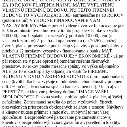
ZA 10 ROKOV PLATENIA NÁJMU MÁTE VYPLATENÚ
VLASTNÚ FIREMNÚ BUDOVU. PRI TEJTO FIREMNEJ
BUDOVE TO VYCHÁDZA: 3.800,- eur/mesačne na 10 ROKOV
(potom už nič) VÝHODNÉ FINANCOVANIE VÁM
NASTAVÍME MY: Máme predschválené úverové financovanie pre
každú administratívnu budovu v tomto projekte v banke vo výške
500.000,- eur 1. splátka - rezervačný poplatok 10.000,- eur (z
vlastných zdrojov) 2. platba - kúpa pozemku (jar 2026) - možný
úver 3. platba pri výstavbe podľa etáp výstavby - postupné platby v
priebehu 12 mesiacov výstavby - financovanie z banky MAŤ
VLASTNÚ FIREMNÚ BUDOVU JE: * EKONOMICKÉ - už po
pár rokoch ste v pluse oproti nájomnému riešeniu firemných
priestorov. 10 rokov platíte mesačné splátky vo výške nájomného -
ALE po 10 rokoch splátky odpadajú a vlastníte FIREMNÚ
BUDOVU V DVOJ-NÁSOBNEJ HODNOTE oproti nadobúdacej
cene (kvôli inflácii sa zvyšuje ohodnotenie nehnutelnosti v priemere
o 6-7% ročne, ale mesačná splátka banke sa nemení). *Je to aj vec
PRESTÍŽE, exkluzívne priestory definujú IMAGE VAŠEJ
SPOLOČNOSTI. Pasívna stavba je ohľaduplná k planéte, aj Vašej
peňaženke. Zamestnanci sa tešia do práce v zdravých, čistých,
presvetlených priestoroch obklopených zeleňou a terasou. Návštevy
a klientov budete príjimať s radosťou, ovplyvní to rast Vašej
spoločnosti. Bezproblémové parkovanie pre zamestnancov aj
klientov, s bezproblémovým znavigovaním a vysvetlením lokality.