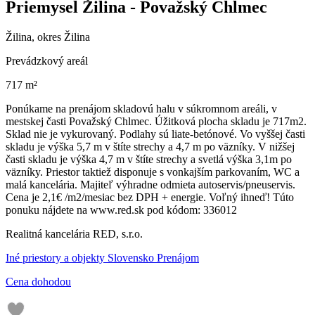
Priemysel Žilina - Považský Chlmec
Žilina, okres Žilina
Prevádzkový areál
717 m²
Ponúkame na prenájom skladovú halu v súkromnom areáli, v
mestskej časti Považský Chlmec. Úžitková plocha skladu je 717m2.
Sklad nie je vykurovaný. Podlahy sú liate-betónové. Vo vyššej časti
skladu je výška 5,7 m v štíte strechy a 4,7 m po väzníky. V nižšej
časti skladu je výška 4,7 m v štíte strechy a svetlá výška 3,1m po
väzníky. Priestor taktiež disponuje s vonkajším parkovaním, WC a
malá kancelária. Majiteľ výhradne odmieta autoservis/pneuservis.
Cena je 2,1€ /m2/mesiac bez DPH + energie. Voľný ihneď! Túto
ponuku nájdete na www.red.sk pod kódom: 336012
Realitná kancelária RED, s.r.o.
Iné priestory a objekty Slovensko Prenájom
Cena dohodou