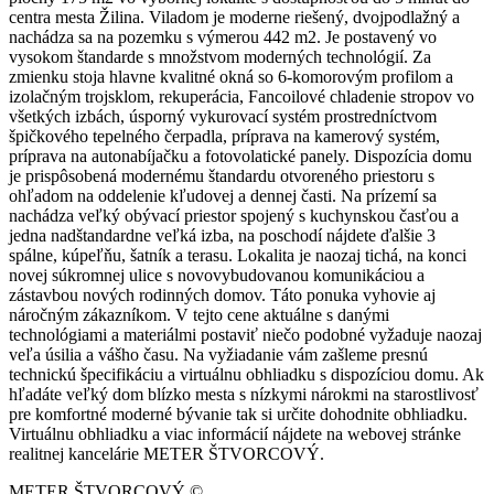
centra mesta Žilina. Viladom je moderne riešený, dvojpodlažný a
nachádza sa na pozemku s výmerou 442 m2. Je postavený vo
vysokom štandarde s množstvom moderných technológií. Za
zmienku stoja hlavne kvalitné okná so 6-komorovým profilom a
izolačným trojsklom, rekuperácia, Fancoilové chladenie stropov vo
všetkých izbách, úsporný vykurovací systém prostredníctvom
špičkového tepelného čerpadla, príprava na kamerový systém,
príprava na autonabíjačku a fotovolatické panely. Dispozícia domu
je prispôsobená modernému štandardu otvoreného priestoru s
ohľadom na oddelenie kľudovej a dennej časti. Na prízemí sa
nachádza veľký obývací priestor spojený s kuchynskou časťou a
jedna nadštandardne veľká izba, na poschodí nájdete ďalšie 3
spálne, kúpeľňu, šatník a terasu. Lokalita je naozaj tichá, na konci
novej súkromnej ulice s novovybudovanou komunikáciou a
zástavbou nových rodinných domov. Táto ponuka vyhovie aj
náročným zákazníkom. V tejto cene aktuálne s danými
technológiami a materiálmi postaviť niečo podobné vyžaduje naozaj
veľa úsilia a vášho času. Na vyžiadanie vám zašleme presnú
technickú špecifikáciu a virtuálnu obhliadku s dispozíciou domu. Ak
hľadáte veľký dom blízko mesta s nízkymi nárokmi na starostlivosť
pre komfortné moderné bývanie tak si určite dohodnite obhliadku.
Virtuálnu obhliadku a viac informácií nájdete na webovej stránke
realitnej kancelárie METER ŠTVORCOVÝ.
METER ŠTVORCOVÝ ©