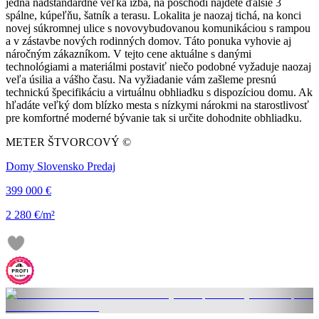
jedna nadštandardne veľká izba, na poschodí nájdete ďalšie 3
spálne, kúpeľňu, šatník a terasu. Lokalita je naozaj tichá, na konci
novej súkromnej ulice s novovybudovanou komunikáciou s rampou
a v zástavbe nových rodinných domov. Táto ponuka vyhovie aj
náročným zákazníkom. V tejto cene aktuálne s danými
technológiami a materiálmi postaviť niečo podobné vyžaduje naozaj
veľa úsilia a vášho času. Na vyžiadanie vám zašleme presnú
technickú špecifikáciu a virtuálnu obhliadku s dispozíciou domu. Ak
hľadáte veľký dom blízko mesta s nízkymi nárokmi na starostlivosť
pre komfortné moderné bývanie tak si určite dohodnite obhliadku.
METER ŠTVORCOVÝ ©
Domy Slovensko Predaj
399 000 €
2 280 €/m²