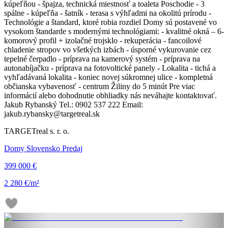
kúpeľňou - špajza, technická miestnosť a toaleta Poschodie - 3
spálne - kúpeľňa - šatník - terasa s výhľadmi na okolitú prírodu -
Technológie a štandard, ktoré robia rozdiel Domy sú postavené vo
vysokom štandarde s modernými technológiami: - kvalitné okná – 6-
komorový profil + izolačné trojsklo - rekuperácia - fancoilové
chladenie stropov vo všetkých izbách - úsporné vykurovanie cez
tepelné čerpadlo - príprava na kamerový systém - príprava na
autonabíjačku - príprava na fotovoltické panely - Lokalita - tichá a
vyhľadávaná lokalita - koniec novej súkromnej ulice - kompletná
občianska vybavenosť - centrum Žiliny do 5 minút Pre viac
informácií alebo dohodnutie obhliadky nás neváhajte kontaktovať.
Jakub Rybanský Tel.: 0902 537 222 Email:
jakub.rybansky@targetreal.sk
TARGETreal s. r. o.
Domy Slovensko Predaj
399 000 €
2 280 €/m²