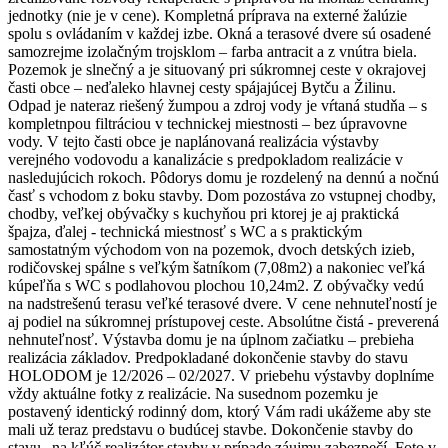
jednotky (nie je v cene). Kompletná príprava na externé žalúzie
spolu s ovládaním v každej izbe. Okná a terasové dvere sú osadené
samozrejme izolačným trojsklom – farba antracit a z vnútra biela.
Pozemok je slnečný a je situovaný pri súkromnej ceste v okrajovej
časti obce – neďaleko hlavnej cesty spájajúcej Bytču a Žilinu.
Odpad je nateraz riešený žumpou a zdroj vody je vŕtaná studňa – s
kompletnpou filtráciou v technickej miestnosti – bez úpravovne
vody. V tejto časti obce je naplánovaná realizácia výstavby
verejného vodovodu a kanalizácie s predpokladom realizácie v
nasledujúcich rokoch. Pôdorys domu je rozdelený na dennú a nočnú
časť s vchodom z boku stavby. Dom pozostáva zo vstupnej chodby,
chodby, veľkej obývačky s kuchyňou pri ktorej je aj praktická
špajza, ďalej - technická miestnosť s WC a s praktickým
samostatným východom von na pozemok, dvoch detských izieb,
rodičovskej spálne s veľkým šatníkom (7,08m2) a nakoniec veľká
kúpeľňa s WC s podlahovou plochou 10,24m2. Z obývačky vedú
na nadstrešenú terasu veľké terasové dvere. V cene nehnuteľností je
aj podiel na súkromnej prístupovej ceste. Absolútne čistá - preverená
nehnuteľnosť. Výstavba domu je na úplnom začiatku – prebieha
realizácia základov. Predpokladané dokončenie stavby do stavu
HOLODOM je 12/2026 – 02/2027. V priebehu výstavby doplníme
vždy aktuálne fotky z realizácie. Na susednom pozemku je
postavený identický rodinný dom, ktorý Vám radi ukážeme aby ste
mali už teraz predstavu o budúcej stavbe. Dokončenie stavby do
stavu „na kľúč realizátor stavby v prípade záujmu zabezpečí. Foto v