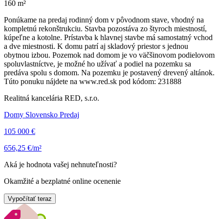
160 m²
Ponúkame na predaj rodinný dom v pôvodnom stave, vhodný na
kompletnú rekonštrukciu. Stavba pozostáva zo štyroch miestností,
kúpeľne a kotolne. Prístavba k hlavnej stavbe má samostatný vchod
a dve miestnosti. K domu patrí aj skladový priestor s jednou
obytnou izbou. Pozemok nad domom je vo väčšinovom podielovom
spoluvlastníctve, je možné ho užívať a podiel na pozemku sa
predáva spolu s domom. Na pozemku je postavený drevený altánok.
Túto ponuku nájdete na www.red.sk pod kódom: 231888
Realitná kancelária RED, s.r.o.
Domy Slovensko Predaj
105 000 €
656,25 €/m²
Aká je hodnota vašej nehnuteľnosti?
Okamžité a bezplatné online ocenenie
Vypočítať teraz