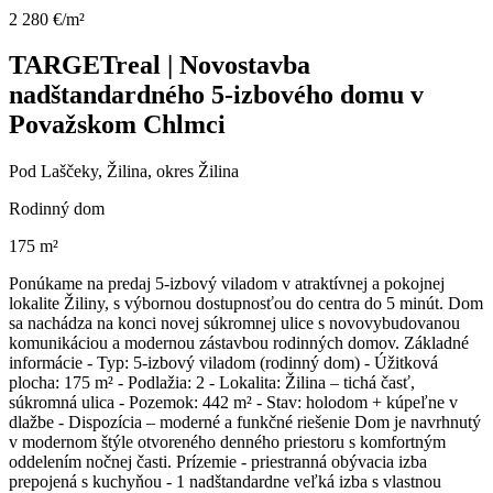
2 280 €/m²
TARGETreal | Novostavba
nadštandardného 5-izbového domu v
Považskom Chlmci
Pod Laščeky, Žilina, okres Žilina
Rodinný dom
175 m²
Ponúkame na predaj 5-izbový viladom v atraktívnej a pokojnej
lokalite Žiliny, s výbornou dostupnosťou do centra do 5 minút. Dom
sa nachádza na konci novej súkromnej ulice s novovybudovanou
komunikáciou a modernou zástavbou rodinných domov. Základné
informácie - Typ: 5-izbový viladom (rodinný dom) - Úžitková
plocha: 175 m² - Podlažia: 2 - Lokalita: Žilina – tichá časť,
súkromná ulica - Pozemok: 442 m² - Stav: holodom + kúpeľne v
dlažbe - Dispozícia – moderné a funkčné riešenie Dom je navrhnutý
v modernom štýle otvoreného denného priestoru s komfortným
oddelením nočnej časti. Prízemie - priestranná obývacia izba
prepojená s kuchyňou - 1 nadštandardne veľká izba s vlastnou