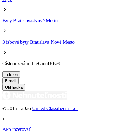
Byty Bratislava-Nové Mesto
3 izbové byty Bratislava-Nové Mesto
Číslo inzerátu: JueGmoU0se9
Telefón
E-mail
Obhliadka
© 2015 -
2026
United Classifieds s.r.o.
•
Ako inzerovať