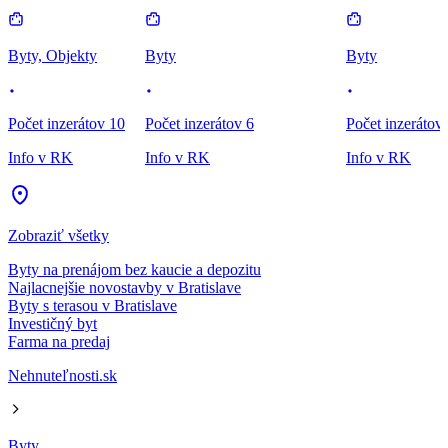
Byty, Objekty
Byty
Byty
Počet inzerátov 10
Počet inzerátov 6
Počet inzerátov
Info v RK
Info v RK
Info v RK
Zobraziť všetky
Byty na prenájom bez kaucie a depozitu
Najlacnejšie novostavby v Bratislave
Byty s terasou v Bratislave
Investičný byt
Farma na predaj
Nehnuteľnosti.sk
Byty