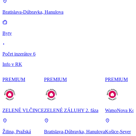
Bratislava-Dúbravka, Hanulova
Byty
Počet inzerátov 6
Info v RK
PREMIUM
PREMIUM
PREMIUM
ZELENÉ VLČINCE
ZELENÉ ZÁLUHY 2. fáza
WatsoNova Koš
Žilina, Pražská
Bratislava-Dúbravka, Hanulova
Košice-Sever