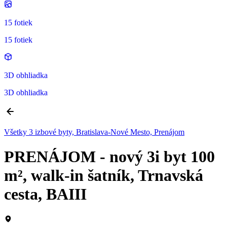
15 fotiek
15 fotiek
3D obhliadka
3D obhliadka
Všetky 3 izbové byty, Bratislava-Nové Mesto, Prenájom
PRENÁJOM - nový 3i byt 100
m², walk-in šatník, Trnavská
cesta, BAIII