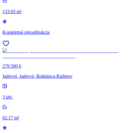
133.03 m²
Kompletná rekonštrukcia
279 500 €
Jadrová, Jadrová, Bratislava-Ružinov
3 izb.
62.17 m²