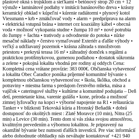
plastové okná s trojsklom a sieťkami • betónový strop 20 cm + 12
výstuže • laminátové podlahy v imitácii banánového dreva • krásny
keramický obklad v kúpeľni • kúrenie radiátormi • plynový kotol
Viessmann • krb • zmäkčovač vody • alarm + predpríprava na alarm
• elektrická vstupná brána • internet cez koaxiálny kábel • obecná
voda • možnosť vykopania studne • žumpa 10 m³ • nové potrubia
do žumpy + šachta • trativody a odvodnenie do potoka • nízke
mesačné náklady • čerstvo vymaľované Exteriér a ďalšie výhody •
veľký a udržiavaný pozemok • krásna záhrada s množstvom
priestoru • prekrytá terasa 16 m² • záhradný domček s regálmi a
praktickou protišmykovou, gumenou podlahou • dostatok súkromia
a zelene • pokojná lokalita vhodná pre rodiny aj oddych Cena:
Kompletná cena vrátane provízie: 383 000€. Občianska vybavenosť
a lokalita Obec Čaradice ponúka príjemné komunitné bývanie s
kompletnou občianskou vybavenosťou: • škola, škôlka, obchod a
potraviny • miestna farma s predajom čerstvého mlieka, mäsa a
vajíčok • cateringové služby • kultúrne a komunitné podujatia – Deň
detí, premietanie kina, varenie gulášu • kone, príroda a možnosť
zimnej lyžovačky na kopci • výborné napojenie na R1 • reštaurácia
Tanker • v blízkosti Tekovská kúria a Hronský Beňadik • dobrá
dostupnosť do okolitých miest : Zlaté Moravce (10 min), Nitra (25
min) a Levice (30 min). Tento dom si vás získa svojou atmosférou,
kvalitným prevedením a výbornou lokalitou. Je pripravený na
okamžité bývanie bez nutnosti ďalších investícií. Pre viac informácií
alebo dohodnutie obhliadky nás neváhajte kontaktovať +421 940