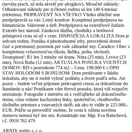
(nevíria prach, sú teda skvelé pre alergikov). Mesačné náklady:
Odhadované náklady pre 4-člennú rodinu sú len 140 €/mesiac
(elektrina). PRIPRAVENÝ NA VŠETKO Všetko dôležité sme
predpripravili za vás: Letný komfort: Kompletná predpríprava na
klimatizáciu. Súkromie a tieň: Predpríprava na exteriérové žalúzie.
Exteriér bez starostí: Zámková dlažba, chodníky a betónová
prístupová cesta sú už v cene. DISPOZÍCIA A LOKALITA Dom je
srdcom rodiny. Ponúka 4 plnohodnotné izby, presvetlenú dennú
časť a priestranný pozemok pre vaše záhradné sny. Čaradice: Obec s
kompletnou vybavenosťou (škola, škôlka, pošta, obchod).
Dostupnosť: R1 len 3 minúty od domu. Nitra (25 min), Levice (23
min), Nová Baňa (12 min). AKTUÁLNA PONUKA VOĽNÝCH
DOMOV: RD s pozemkom 774 m2 – Cena: 198.000 € s DPH
STAV HOLODOM S BONUSOM: Dom predávame v štádiu
holodom, aby ste si mohli vybrať podlahy a dvere podľa seba. Ale
pozor – budete veľmi príjemne prekvapení cenou za dokončenie do
štandardu u nás! Ponúkame vám férovú ponuku, ktorá váš rozpočet
nezruinuje. Fotografie z interiéru sú z vedľajšieho už dokončeného
domu, cena vrátane kuchynskej linky, spotrebičov, chodbového
úložného priestoru a vstavaných skríň, tak ako to vidíte je 225.000,-
EUR. Príďte sa presvedčiť osobne, že cesta k vášmu novému
domovu nemusí byť len sen. Kontaktujte ma: Mgr. Eva Baluchová,
t.č. 0918 762 479
ARNIX reality s. r. o.