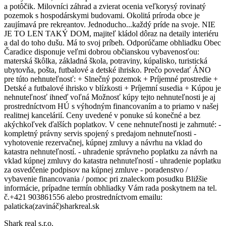
a potôčik. Milovníci záhrad a zvierat ocenia veľkorysý rovinatý
pozemok s hospodárskymi budovami. Okolitá príroda obce je
zaujímavá pre rekreantov. Jednoducho...každý príde na svoje. NIE
JE TO LEN TAKÝ DOM, majiteľ kládol dôraz na detaily interiéru
a dal do toho dušu. Má to svoj príbeh. Odporúčame obhliadku Obec
Čaradice disponuje veľmi dobrou občianskou vybavenosťou:
materská škôlka, základná škola, potraviny, kúpalisko, turistická
ubytovňa, pošta, futbalové a detské ihrisko. Prečo povedať ÁNO
pre túto nehnuteľnosť: + Slnečný pozemok + Príjemné prostredie +
Detské a futbalové ihrisko v blízkosti + Príjemní susedia + Kúpou je
nehnuteľnosť ihneď voľná Možnosť kúpy tejto nehnuteľnosti je aj
prostredníctvom HÚ s výhodným financovaním a to priamo v našej
realitnej kancelárií. Ceny uvedené v ponuke sú konečné a bez
akýchkoľvek ďalších poplatkov. V cene nehnuteľnosti je zahrnuté: -
kompletný právny servis spojený s predajom nehnuteľnosti -
vyhotovenie rezervačnej, kúpnej zmluvy a návrhu na vklad do
katastra nehnuteľností. - uhradenie správneho poplatku za návrh na
vklad kúpnej zmluvy do katastra nehnuteľností - uhradenie poplatku
za osvedčenie podpisov na kúpnej zmluve - poradenstvo /
vybavenie financovania / pomoc pri znaleckom posudku Bližšie
informácie, prípadne termín obhliadky Vám rada poskytnem na tel.
č.+421 903861556 alebo prostredníctvom emailu:
palaticka(zavináč)sharkreal.sk
Shark real s.r.o.