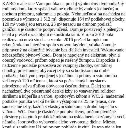
KABØ real estate Vám ponúka na predaj výnimočný dvojpodlažný
rodinný dom, ktorý spája kvalitné rodinné bývanie s jedinečným
pocitom priestoru, súkromia a pokoja. Nehnuteľnosť sa nachádza na
pozemku s výmerou 1 512 m², disponuje 164 m² podlahovej plochy,
120 m² vonkajšou terasou, 25 m² terasou na druhom podlaží,
garážou a je čiastočne podpivničená. Dom je postavený z pálených
tehál a prešiel rozsiahlymi rekonštrukciami. V roku 2013 bola
realizovaná nová strecha a v roku 2016 prešiel kompletnou
rekonštrukciou interiéru spolu s novou fasádou, vďaka čomu je
pripravený na okamžité bývanie bez ďalších investícií. Vykurovanie
zabezpečuje plynový kotol. Dom je napojený na elektrinu, plyn a
obecný vodovod, pričom odpad je riešený žumpou. Dispozícia 1.
nadzemné podlažie pozostáva zo vstupnej chodby, centrálnej
chodby, priestrannej obývacej izby so schodiskom na druhé
podlažie, kuchyne prepojenej s jedálňou a priamym vstupom na
veľkorysú 120 m² terasu, ktorá sa počas letných mesiacov
prirodzene stáva ďalšou obývacou časťou domu. Ďalej sa tu
nachádzajú dve priestranné detské izby so vstavanými rolldoor
skriňami a kúpeľňa s vaňou, sprchovým kútom a WC. 2. nadzemné
podlažie ponúka veľkú herňu s výstupom na 25 m² terasu, dve
samostatné izby, každú s vlastným šatníkom, a druhú kúpeľňu s
vaňou a WC. Dom je čiastočne podpivničený, pričom pivničné
priestory poskytujú praktické miesto na uskladnenie sezónnych vecí,
náradia, športového vybavenia alebo vytvorenie dielne. Miesto,
ktoré si zamilujete Už pri prvom pohľade je cítiť, že toto nie je len