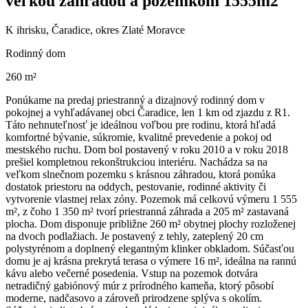
veľkou záhradou a pozemkom 1555m2
K ihrisku, Čaradice, okres Zlaté Moravce
Rodinný dom
260 m²
Ponúkame na predaj priestranný a dizajnový rodinný dom v
pokojnej a vyhľadávanej obci Čaradice, len 1 km od zjazdu z R1.
Táto nehnuteľnosť je ideálnou voľbou pre rodinu, ktorá hľadá
komfortné bývanie, súkromie, kvalitné prevedenie a pokoj od
mestského ruchu. Dom bol postavený v roku 2010 a v roku 2018
prešiel kompletnou rekonštrukciou interiéru. Nachádza sa na
veľkom slnečnom pozemku s krásnou záhradou, ktorá ponúka
dostatok priestoru na oddych, pestovanie, rodinné aktivity či
vytvorenie vlastnej relax zóny. Pozemok má celkovú výmeru 1 555
m², z čoho 1 350 m² tvorí priestranná záhrada a 205 m² zastavaná
plocha. Dom disponuje približne 260 m² obytnej plochy rozloženej
na dvoch podlažiach. Je postavený z tehly, zateplený 20 cm
polystyrénom a doplnený elegantným klinker obkladom. Súčasťou
domu je aj krásna prekrytá terasa o výmere 16 m², ideálna na rannú
kávu alebo večerné posedenia. Vstup na pozemok dotvára
netradičný gabiónový múr z prírodného kameňa, ktorý pôsobí
moderne, nadčasovo a zároveň prirodzene splýva s okolím.