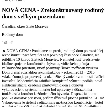
NOVÁ CENA - Zrekonštruovaný rodinný
dom s veľkým pozemkom
Čaradice, okres Zlaté Moravce
Rodinný dom
141 m²
🔥 NOVÁ CENA: Ponúkame na predaj rodinný dom po rozsiahlej
rekonštrukcii nachádzajúci sa v pokojnej časti obce Čaradice, len
približne 10 km od Zlatých Moraviec. Nehnuteľnosť predstavuje
ideálne spojenie komfortného bývania, vidieckeho pokoja a
veľkorysého priestoru, ktorý poskytuje široké možnosti využitia.
Dom prešiel rozsiahlou rekonštrukciou v rokoch 2013 – 2015,
vďaka čomu je pripravený na okamžité bývanie bez nutnosti ďalších
investícií. Modernizácia zahŕňala kompletnú výmenu podláh, novú
elektroinštaláciu, osadenie plastových okien a obnovu
vykurovacieho systému. Interiér bol upravený s dôrazom na
funkčnosť a komfort každodenného bývania. Dispozícia domu
ponúka dostatok priestoru, pričom úžitková plocha približne 141 m².
Vykurovanie je riešené radiátormi s možnosťou kombinácie – kotol
na tuhé palivo (Viadrus) aj elektrický kotol, čo prináša flexibilitu a