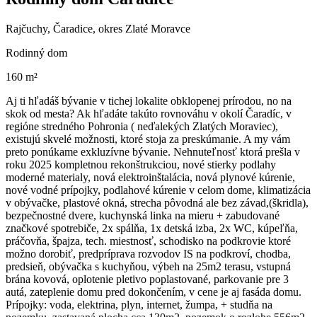
Rajčuchy, Čaradice, okres Zlaté Moravce
Rodinný dom
160 m²
Aj ti hľadáš bývanie v tichej lokalite obklopenej prírodou, no na
skok od mesta? Ak hľadáte takúto rovnováhu v okolí Čaradíc, v
regióne stredného Pohronia ( neďalekých Zlatých Moraviec),
existujú skvelé možnosti, ktoré stoja za preskúmanie. A my vám
preto ponúkame exkluzívne bývanie. Nehnuteľnosť ktorá prešla v
roku 2025 kompletnou rekonštrukciou, nové stierky podlahy
moderné materialy, nová elektroinštalácia, nová plynové kúrenie,
nové vodné prípojky, podlahové kúrenie v celom dome, klimatizácia
v obývačke, plastové okná, strecha pôvodná ale bez závad,(škridla),
bezpečnostné dvere, kuchynská linka na mieru + zabudované
značkové spotrebiče, 2x spálňa, 1x detská izba, 2x WC, kúpeľňa,
práčovňa, špajza, tech. miestnosť, schodisko na podkrovie ktoré
možno dorobiť, predpríprava rozvodov IS na podkroví, chodba,
predsieň, obývačka s kuchyňou, výbeh na 25m2 terasu, vstupná
brána kovová, oplotenie pletivo poplastované, parkovanie pre 3
autá, zateplenie domu pred dokončením, v cene je aj fasáda domu.
Prípojky: voda, elektrina, plyn, internet, žumpa, + studňa na