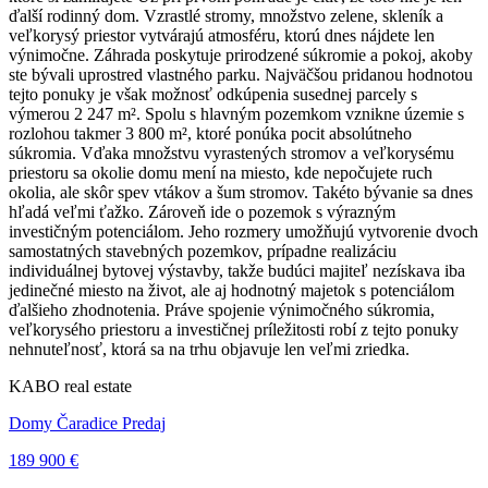
ďalší rodinný dom. Vzrastlé stromy, množstvo zelene, skleník a
veľkorysý priestor vytvárajú atmosféru, ktorú dnes nájdete len
výnimočne. Záhrada poskytuje prirodzené súkromie a pokoj, akoby
ste bývali uprostred vlastného parku. Najväčšou pridanou hodnotou
tejto ponuky je však možnosť odkúpenia susednej parcely s
výmerou 2 247 m². Spolu s hlavným pozemkom vznikne územie s
rozlohou takmer 3 800 m², ktoré ponúka pocit absolútneho
súkromia. Vďaka množstvu vyrastených stromov a veľkorysému
priestoru sa okolie domu mení na miesto, kde nepočujete ruch
okolia, ale skôr spev vtákov a šum stromov. Takéto bývanie sa dnes
hľadá veľmi ťažko. Zároveň ide o pozemok s výrazným
investičným potenciálom. Jeho rozmery umožňujú vytvorenie dvoch
samostatných stavebných pozemkov, prípadne realizáciu
individuálnej bytovej výstavby, takže budúci majiteľ nezískava iba
jedinečné miesto na život, ale aj hodnotný majetok s potenciálom
ďalšieho zhodnotenia. Práve spojenie výnimočného súkromia,
veľkorysého priestoru a investičnej príležitosti robí z tejto ponuky
nehnuteľnosť, ktorá sa na trhu objavuje len veľmi zriedka.
KABO real estate
Domy Čaradice Predaj
189 900 €