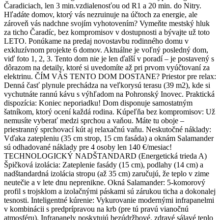
Čaradiciach, len 3 min.vzdialenosťou od R1 a 20 min. do Nitry.
Hľadáte domov, ktorý vás nezruinuje na účtoch za energie, ale
zároveň vás nadchne svojím vyhotovením? Vymeňte mestský hluk
za ticho Čaradíc, bez kompromisov v dostupnosti a bývajte už toto
LETO. Ponúkame na predaj novostavbu rodinného domu v
exkluzívnom projekte 6 domov. Aktuálne je voľný posledný dom,
viď foto 1, 2, 3. Tento dom nie je len ďalší v poradí – je postavený s
dôrazom na detaily, ktoré si uvedomíte až pri prvom vyúčtovaní za
elektrinu. ČÍM VÁS TENTO DOM DOSTANE? Priestor pre relax:
Denná časť plynule prechádza na veľkorysú terasu (39 m2), kde si
vychutnáte rannú kávu s výhľadom na Pohronský Inovec. Praktická
dispozícia: Koniec neporiadku! Dom disponuje samostatným
šatníkom, ktorý ocení každá rodina. Kúpeľňa bez kompromisov: Už
nemusíte vyberať medzi sprchou a vaňou. Máte tu oboje –
priestranný sprchovací kút aj relaxačnú vaňu. Neskutočné náklady:
Vďaka zatepleniu (35 cm strop, 15 cm fasáda) a oknám Salamander
sú odhadované náklady pre 4 osoby len 140 €/mesiac!
TECHNOLOGICKÝ NADŠTANDARD (Energetická trieda A)
Špičková izolácia: Zateplenie fasády (15 cm), podlahy (14 cm) a
nadštandardná izolácia stropu (až 35 cm) zaručujú, že teplo v zime
neutečie a v lete dnu neprenikne. Okná Salamander: 5-komorový
profil s trojsklom a izolačnými páskami sú zárukou ticha a dokonalej
tesnosti. Inteligentné kúrenie: Vykurovanie modernými infrapanelmi
v kombinácii s predprípravou na krb (pre tú pravú vianočnú
atmosféru). Infrapanely poskytujú bezúdržbové, zdravé sálavé teplo