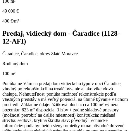
100 m²
49 000 €
490 €/m²
Predaj, vidiecký dom - Čaradice (1128-
12-AFI)
Čaradice, Čaradice, okres Zlaté Moravce
Rodinný dom
100 m²
Ponúkame Vám na predaj dom vidieckeho typu v obci Čaradice,
vhodný po rekonštrukcii na trvalé bývanie aj ako víkendová
chalupa. Nehnuteľnosť ponúka možnosť rekonštrukcie podľa
vlastných predstáv a má veľký potenciál na útulné bývanie v tichom
prostredí. Základné údaje: úžitková plocha: cca 100 m² výmera
pozemku: 623 m² dispozícia: 3 izby + zadné skladové priestory
(možnosť prerobiť na ďalšie miestnosti) konštrukcia: miešaná
strecha: sedlová, krytina škridla stav: pôvodný Technické
informácie: podlahy: betón steny: omietky okná: pôvodné drevené
inžinierske siete: elektrická prípojka a studňa priamo na pozemku, v