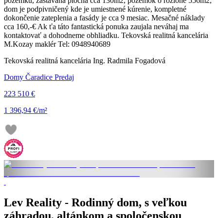
pozemku, zastavaná plocha cca 130m2, pozemok o rozlohe 556m2,
dom je podpivničený kde je umiestnené kúrenie, kompletné
dokončenie zateplenia a fasády je cca 9 mesiac. Mesačné náklady
cca 160,-€ Ak ťa táto fantastická ponuka zaujala neváhaj ma
kontaktovať a dohodneme obhliadku. Tekovská realitná kancelária
M.Kozay maklér Tel: 0948940689
Tekovská realitná kancelária Ing. Radmila Fogadová
Domy Čaradice Predaj
223 510 €
1 396,94 €/m²
Lev Reality - Rodinný dom, s veľkou
záhradou, altánkom a spoločenskou