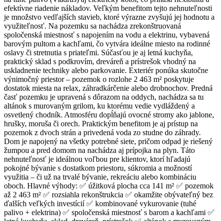
efektívne riadenie nákladov. Veľkým benefitom tejto nehnuteľnosti
je množstvo vedľajších stavieb, ktoré výrazne zvyšujú jej hodnotu a
využiteľnosť. Na pozemku sa nachádza zrekonštruovaná
spoločenská miestnosť s napojením na vodu a elektrinu, vybavená
barovým pultom a kachľami, čo vytvára ideálne miesto na rodinné
oslavy či stretnutia s priateľmi. Súčasťou je aj letná kuchyňa,
praktický sklad s podkrovím, dreváreň a prístrešok vhodný na
uskladnenie techniky alebo parkovanie. Exteriér ponúka skutočne
výnimočný priestor – pozemok o rozlohe 2 463 m² poskytuje
dostatok miesta na relax, záhradkárčenie alebo drobnochov. Predná
časť pozemku je upravená s dôrazom na oddych, nachádza sa tu
altánok s murovaným grilom, ku ktorému vedie vydláždený a
osvetlený chodník. Atmosféru dopĺňajú ovocné stromy ako jablone,
hrušky, moruša či orech. Praktickým benefitom je aj prístup na
pozemok z dvoch strán a privedená voda zo studne do záhrady.
Dom je napojený na všetky potrebné siete, pričom odpad je riešený
žumpou a pred domom na nachádza aj prípojka na plyn. Táto
nehnuteľnosť je ideálnou voľbou pre klientov, ktorí hľadajú
pokojné bývanie s dostatkom priestoru, súkromia a možností
využitia – či už na trvalé bývanie, rekreáciu alebo kombináciu
oboch. Hlavné výhody: ✅ úžitková plocha cca 141 m² ✅ pozemok
až 2 463 m² ✅ rozsiahla rekonštrukcia ✅ okamžite obývateľný bez
ďalších veľkých investícií ✅ kombinované vykurovanie (tuhé
palivo + elektrina) ✅ spoločenská miestnosť s barom a kachľami ✅