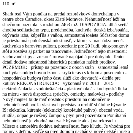
110 m²
Shark real Vám ponúka na predaj rozprávkový dom/chalupu v
centre obce Čaradice, okres Zlaté Moravce. Nehnuteľnosť leží na
slnečnom pozemku s rozlohou 2463 m2. DISPOZÍCIA: dlhá svetlá
chodba sedliackeho typu, predchodba, kuchyňa, detská izba/spálňa,
obývacia izba, kúpeľňa s vaňou, samostatná toaleta Súčasťou domu
je priestranná spoločenská miestnosť, v ktorej sa nachádza menšia
kuchynka s barovým pultom, posedenie pre 20 ľudí, ping-pongový
stôl a zostáva aj parket na tancovanie. Jedinečnosť tejto miestnosti:
zachované stĺpy a zrekonštruované napájadlá pre dobytok. Tento
detail dodáva miestnosti historickú pamiatku našich predkov.
POZEMOK: - prístup na pozemok z oboch strán - samostatná letná
kuchyňa s oddychovou izbou - krytá terasa s krbom a posedením -
hospodárska budova (toho času slúži ako dreváreň) - dielňa pre
kutilov REKONŠTRUKCIA: - vykonaná v r. 2013 – 2015 -
elektroinštalácia - vodoinštalácia - plastové okná - kuchynská linka
na mieru - nová dispozícia (priečky, omietky, malovka) - podlahy
Nový majiteľ bude mať dostatok priestoru na dokončenie
nehnuteľnosti podľa vlastných predstáv a urobiť si útulné bývanie.
IS: elektrika, kúrenie (elektrický kotol/tuhé palivo), obecná voda,
studňa, odpad je riešený žumpou, plyn pred pozemkom Ponúkaná
nehnuteľnosť je vhodná na trvalé bývanie ale aj na rekreáciu.
Miesto a atmosféra dodáva nehnuteľnosti čaro kľudu. Je vhodná pre
rodiny s deťmi, keďže sa pred domom nachádza nové detské ihrisko