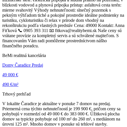
blízkosti vodovod a plynová prípojka prístup: asfaltová cesta terén:
mierne svahovitý Výhody nehnuteľnosti: slnečný pozemok s
pekným výhľadom tiché a pokojné prostredie ideálne podmienky na
turistiku, cykloturistiku či relax v prírode dom vhodný na
rekonštrukciu podľa vlastných predstáv Cena: 49000 Kontakt: Anna
Fiťková 📞 0905 393 311 📧 fitkova@realitybemi.sk Naše ceny sú
vrátane provízie za kompletný servis a sú schválené majiteľom. S
financovaním Vám radi pomôžeme prostredníctvom nášho
finančného poradcu.
BeMi realitná kancelária
Domy Čaradice Predaj
49 000 €
490 €/m²
Trhový prehľad
V lokalite Čaradice je aktuálne v ponuke 7 domov na predaj.
Priemerná cena týchto nehnuteľností je 199 900 €, pričom ceny sa
pohybujú v rozmedzí od 49 000 € do 383 000 €. Úžitková plocha
domov sa typicky pohybuje od 100 m² do 260 m², s mediánom na
úrovni 125 m². Mnoho domov v ponuke sú tehlové stavby.