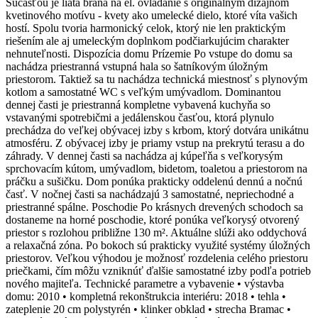
Súčasťou je liata brána na el. ovládanie s originálnym dizajnom
kvetinového motívu - kvety ako umelecké dielo, ktoré víta vašich
hostí. Spolu tvoria harmonický celok, ktorý nie len praktickým
riešením ale aj umeleckým doplnkom podčiarkujúcim charakter
nehnuteľnosti. Dispozícia domu Prízemie Po vstupe do domu sa
nachádza priestranná vstupná hala so šatníkovým úložným
priestorom. Taktiež sa tu nachádza technická miestnosť s plynovým
kotlom a samostatné WC s veľkým umývadlom. Dominantou
dennej časti je priestranná kompletne vybavená kuchyňa so
vstavanými spotrebičmi a jedálenskou časťou, ktorá plynulo
prechádza do veľkej obývacej izby s krbom, ktorý dotvára unikátnu
atmosféru. Z obývacej izby je priamy vstup na prekrytú terasu a do
záhrady. V dennej časti sa nachádza aj kúpeľňa s veľkorysým
sprchovacím kútom, umývadlom, bidetom, toaletou a priestorom na
práčku a sušičku. Dom ponúka prakticky oddelenú dennú a nočnú
časť. V nočnej časti sa nachádzajú 3 samostatné, nepriechodné a
priestranné spálne. Poschodie Po krásnych drevených schodoch sa
dostaneme na horné poschodie, ktoré ponúka veľkorysý otvorený
priestor s rozlohou približne 130 m². Aktuálne slúži ako oddychová
a relaxačná zóna. Po bokoch sú prakticky využité systémy úložných
priestorov. Veľkou výhodou je možnosť rozdelenia celého priestoru
priečkami, čím môžu vzniknúť ďalšie samostatné izby podľa potrieb
nového majiteľa. Technické parametre a vybavenie • výstavba
domu: 2010 • kompletná rekonštrukcia interiéru: 2018 • tehla •
zateplenie 20 cm polystyrén • klinker obklad • strecha Bramac •