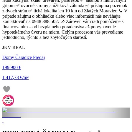
letná kuchyňa, sklad, dreváreň, prístrešok ✅ altánok s murovaným
grilom ✅ ovocné stromy a úžitková záhrada ✅ prístup na pozemok
z dvoch strán ✅ tichá lokalita len 10 km od Zlatých Moraviec 📞 V
prípade záujmu o obhliadku alebo viac informácií nás neváhajte
kontaktovať na 0948 888 502. 🤝 Zároveň vám radi pomôžeme s
financovaním – od bezplatného poradenstva až po vybavenie
hypotekárneho úveru na mieru. Celým procesom vás prevedieme
jednoducho, rýchlo a bez zbytočných starostí.
JKV REAL
Domy Čaradice Predaj
199 900 €
1 417,73 €/m²