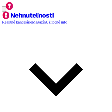
Realitné kancelárie
Magazín
Užitočné info