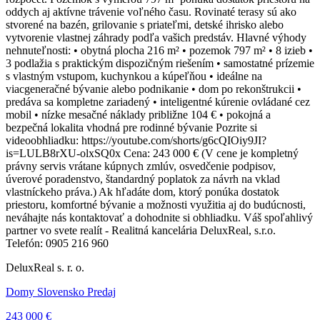
oddych aj aktívne trávenie voľného času. Rovinaté terasy sú ako
stvorené na bazén, grilovanie s priateľmi, detské ihrisko alebo
vytvorenie vlastnej záhrady podľa vašich predstáv. Hlavné výhody
nehnuteľnosti: • obytná plocha 216 m² • pozemok 797 m² • 8 izieb •
3 podlažia s praktickým dispozičným riešením • samostatné prízemie
s vlastným vstupom, kuchynkou a kúpeľňou • ideálne na
viacgeneračné bývanie alebo podnikanie • dom po rekonštrukcii •
predáva sa kompletne zariadený • inteligentné kúrenie ovládané cez
mobil • nízke mesačné náklady približne 104 € • pokojná a
bezpečná lokalita vhodná pre rodinné bývanie Pozrite si
videoobhliadku: https://youtube.com/shorts/g6cQIOiy9JI?
is=LULB8rXU-olxSQ0x Cena: 243 000 € (V cene je kompletný
právny servis vrátane kúpnych zmlúv, osvedčenie podpisov,
úverové poradenstvo, štandardný poplatok za návrh na vklad
vlastníckeho práva.) Ak hľadáte dom, ktorý ponúka dostatok
priestoru, komfortné bývanie a možnosti využitia aj do budúcnosti,
neváhajte nás kontaktovať a dohodnite si obhliadku. Váš spoľahlivý
partner vo svete realít - Realitná kancelária DeluxReal, s.r.o.
Telefón: 0905 216 960
DeluxReal s. r. o.
Domy Slovensko Predaj
243 000 €