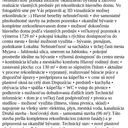
Nehnuteľnosť ponúka možnosť okamžitého bývania a zároveň
realizácie vlastných predstáv pri rekonštrukcii hlavného domu. Vo
fotogalérii sme pre Vás pripravili aj 3D vizualizácie možnej
rekonštrukcie :-) Hlavné benefity nehnuteľnosti: • dve samostatné
plnohodnotné stavby na jednom pozemku • okamžité bývanie v
kompletne zrekonštruovanom dome • možnosť dokončenia
hlavného domu podľa vlastných predstáv • veľkorysý pozemok s
výmerou 1729 m² • pokojná lokalita s rýchlou dostupnosťou do
centra mesta • široké možnosti využitia – bývanie, prenájom,
podnikanie Lokalita: Nehnuteľnosť sa nachádza v tichej časti mesta
Myjava – Jablonská ulica, smerom na Jablonku. • pokojné
prostredie ideálne na bývanie • výborná dostupnosť do centra mesta
• kombinácia kľudu a mestského komfortu Hlavný rodinný dom: •
zastavaná plocha: cca 130 m² • dom so súpisným číslom • aktuálne
v procese rekonštrukcie • vyprataný, realizované búracie práce a
dispozičné úpravy • predpríprava na kúpeľňu • v cene sú nové
plastové okná na celý dom Dispozícia: • predsieň • kuchyňa •
obývacia izba • spálňa • kúpeľňa + WC • vstup do pivnice •
podkrovie s možnosťou dobudovania ďalších izieb Technické
informácie: • dom je z veľkej časti podpivničený • pivnica so
studňou – možnosť využitia (fitness, vínna pivnica, sklad) •
napojenie na všetky siete: elektrina, plyn, mestská voda, kanalizácia
Druhá stavba - hosťovský dom – samostatná stavba (96 m²): Táto
stavba prešla kompletnou rekonštrukciou (okrem fasády) a je
pripravená na okamžité bývanie. Technický stav: • nové plastové