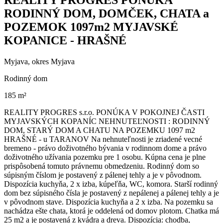
RODINNÝ DOM, DOMČEK, CHATA a
POZEMOK 1097m2 MYJAVSKÉ
KOPANICE - HRAŠNÉ
Myjava, okres Myjava
Rodinný dom
185 m²
REALITY PROGRES s.r.o. PONÚKA V POKOJNEJ ČASTI
MYJAVSKÝCH KOPANÍC NEHNUTEĽNOSTI : RODINNÝ
DOM, STARÝ DOM A CHATU NA POZEMKU 1097 m2
HRAŠNÉ - u TARANOV Na nehnuteľnosti je zriadené vecné
bremeno - právo doživotného bývania v rodinnom dome a právo
doživotného užívania pozemku pre 1 osobu. Kúpna cena je plne
prispôsobená tomuto právnemu obmedzeniu. Rodinný dom so
súpisným číslom je postavený z pálenej tehly a je v pôvodnom.
Dispozícia kuchyňa, 2 x izba, kúpeľňa, WC, komora. Starší rodinný
dom bez súpisného čísla je postavený z nepálenej a pálenej tehly a je
v pôvodnom stave. Dispozícia kuchyňa a 2 x izba. Na pozemku sa
nachádza ešte chata, ktorá je oddelená od domov plotom. Chatka má
25 m2 a je postavená z kvádra a dreva. Dispozícia: chodba,