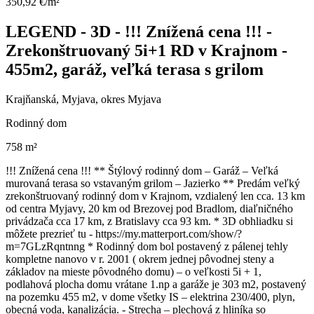
350,92 €/m²
LEGEND - 3D - !!! Znížená cena !!! -
Zrekonštruovaný 5i+1 RD v Krajnom -
455m2, garáž, veľká terasa s grilom
Krajňanská, Myjava, okres Myjava
Rodinný dom
758 m²
!!! Znížená cena !!! ** Štýlový rodinný dom – Garáž – Veľká
murovaná terasa so vstavaným grilom – Jazierko ** Predám veľký
zrekonštruovaný rodinný dom v Krajnom, vzdialený len cca. 13 km
od centra Myjavy, 20 km od Brezovej pod Bradlom, diaľničného
privádzača cca 17 km, z Bratislavy cca 93 km. * 3D obhliadku si
môžete prezrieť tu - https://my.matterport.com/show/?
m=7GLzRqntnng * Rodinný dom bol postavený z pálenej tehly
kompletne nanovo v r. 2001 ( okrem jednej pôvodnej steny a
základov na mieste pôvodného domu) – o veľkosti 5i + 1,
podlahová plocha domu vrátane 1.np a garáže je 303 m2, postavený
na pozemku 455 m2, v dome všetky IS – elektrina 230/400, plyn,
obecná voda, kanalizácia. - Strecha – plechová z hliníka so