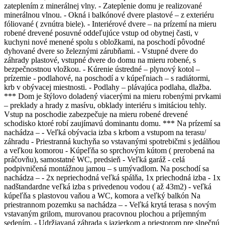
zateplením z minerálnej vlny. - Zateplenie domu je realizované
minerálnou vlnou. - Okná i balkónové dvere plastové – z exteriéru
fóliované ( zvnútra biele). - Interiérové dvere – na prízemí na mieru
robené drevené posuvné oddeľujúce vstup od obytnej časti, v
kuchyni nové menené spolu s obložkami, na poschodí pôvodné
dyhované dvere so železnými zárubňami. - Vstupné dvere do
záhrady plastové, vstupné dvere do domu na mieru robené, s
bezpečnostnou vložkou. - Kúrenie ústredné – plynový kotol –
prízemie - podlahové, na poschodí a v kúpeľniach – s radiátormi,
krb v obývacej miestnosti. - Podlahy – plávajúca podlaha, dlažba.
*** Dom je štýlovo doladený viacerými na mieru robenými prvkami
– preklady a hrady z masívu, obklady interiéru s imitáciou tehly.
Vstup na poschodie zabezpečuje na mieru robené drevené
schodisko ktoré robí zaujímavú dominantu domu. *** Na prízemí sa
nachádza – - Veľká obývacia izba s krbom a vstupom na terasu/
záhradu - Priestranná kuchyňa so vstavanými spotrebičmi s jedálňou
a veľkou komorou - Kúpeľňa so sprchovým kútom ( prerobená na
práčovňu), samostatné WC, predsieň - Veľká garáž - celá
podpivničená montážnou jamou – s umývadlom. Na poschodí sa
nachádza – - 2x nepriechodná veľká spálňa, 1x priechodná izba - 1x
nadštandardne veľká izba s privedenou vodou ( až 43m2) - veľká
kúpeľňa s plastovou vaňou a WC, komora a veľký balkón Na
priestrannom pozemku sa nachádza – - Veľká krytá terasa s novým
vstavaným grilom, murovanou pracovnou plochou a príjemným
sedením, - Udržiavaná záhrada s jazierkom a priestorom pre slnečnú