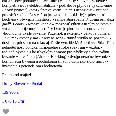
okná • nové podlahy • nové omietky a stropy • nové osvetlenie •
kompletná nová elektroinštalácia • podlahové plynové vykurovanie
• nový plynový kotol • úprava vody + filtre Dispozícia: • vstupná
predsieň • kúpeľňa s vaňou (nová sanita, obklady) • priestranná
kuchyňa • obývacia miestnosť • samostatná spálňa K domu prináleží
garáž. Bonus: • krbové kachle – možnosť kúrenia tuhým palivom a
vytvorenie príjemnej atmosféry Dom je plnohodnotnou stavbou
vhodnou na trvalé bývanie. Pozemok a exteriér: • celková výmera:
1729 m² • ovocný sad • drevená šopa • druhá studňa na pozemku •
dostatok priestoru na relax aj ďalšie využitie Možnosti využitia: Táto
nehnuteľnosť ponúka mimoriadne široké spektrum využitia: •
rodinné bývanie s hosťovským domom pre návštevy alebo rodinu •
bývanie + prenájom (Airbnb, Booking) • dvojgeneračné bývanie •
kombinácia bývania a podnikania (hlavný dom ako sídlo firmy) •
investícia s potenciálom zhodnotenia
Priamo od majiteľa
Domy Slovensko Predaj
139 900 €
1 076,15 €/m²