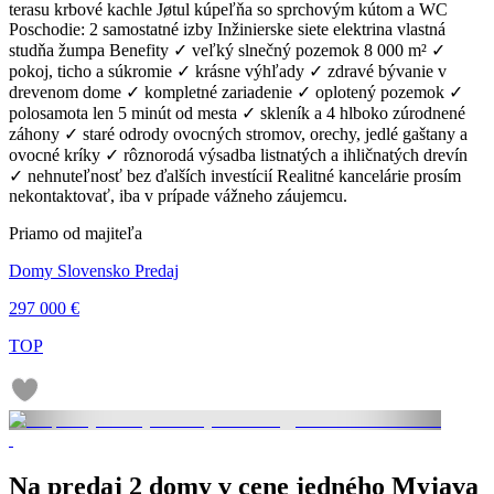
terasu krbové kachle Jøtul kúpeľňa so sprchovým kútom a WC
Poschodie: 2 samostatné izby Inžinierske siete elektrina vlastná
studňa žumpa Benefity ✓ veľký slnečný pozemok 8 000 m² ✓
pokoj, ticho a súkromie ✓ krásne výhľady ✓ zdravé bývanie v
drevenom dome ✓ kompletné zariadenie ✓ oplotený pozemok ✓
polosamota len 5 minút od mesta ✓ skleník a 4 hlboko zúrodnené
záhony ✓ staré odrody ovocných stromov, orechy, jedlé gaštany a
ovocné kríky ✓ rôznorodá výsadba listnatých a ihličnatých drevín
✓ nehnuteľnosť bez ďalších investícií Realitné kancelárie prosím
nekontaktovať, iba v prípade vážneho záujemcu.
Priamo od majiteľa
Domy Slovensko Predaj
297 000 €
TOP
Na predaj 2 domy v cene jedného Myjava