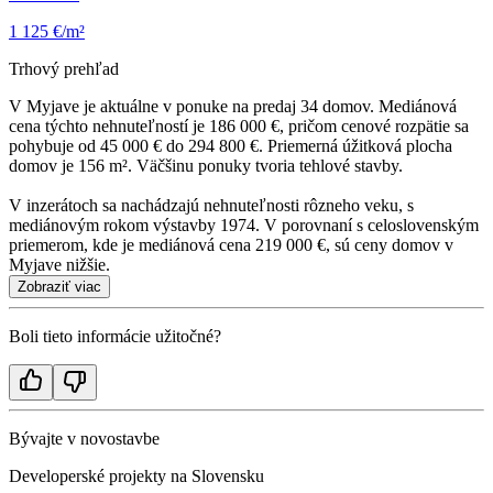
1 125 €/m²
Trhový prehľad
V Myjave je aktuálne v ponuke na predaj 34 domov. Mediánová
cena týchto nehnuteľností je 186 000 €, pričom cenové rozpätie sa
pohybuje od 45 000 € do 294 800 €. Priemerná úžitková plocha
domov je 156 m². Väčšinu ponuky tvoria tehlové stavby.
V inzerátoch sa nachádzajú nehnuteľnosti rôzneho veku, s
mediánovým rokom výstavby 1974. V porovnaní s celoslovenským
priemerom, kde je mediánová cena 219 000 €, sú ceny domov v
Myjave nižšie.
Zobraziť viac
Boli tieto informácie užitočné?
Bývajte v novostavbe
Developerské projekty na Slovensku