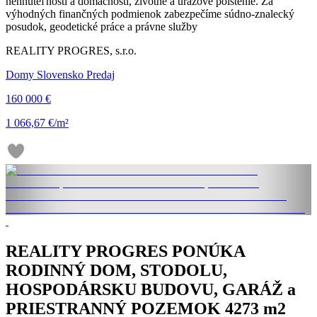
nehnuteľnosti a domácnosti, životné a úrazové poistenie. Za
výhodných finančných podmienok zabezpečíme súdno-znalecký
posudok, geodetické práce a právne služby
REALITY PROGRES, s.r.o.
Domy Slovensko Predaj
160 000 €
1 066,67 €/m²
REALITY PROGRES PONÚKA
RODINNÝ DOM, STODOLU,
HOSPODÁRSKU BUDOVU, GARÁŽ a
PRIESTRANNÝ POZEMOK 4273 m2