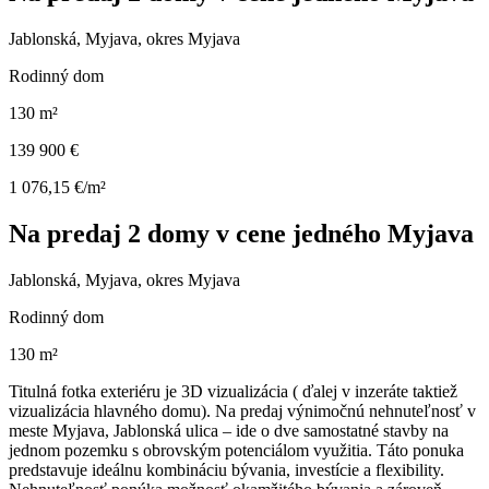
Jablonská, Myjava, okres Myjava
Rodinný dom
130 m²
139 900 €
1 076,15 €/m²
Na predaj 2 domy v cene jedného Myjava
Jablonská, Myjava, okres Myjava
Rodinný dom
130 m²
Titulná fotka exteriéru je 3D vizualizácia ( ďalej v inzeráte taktiež
vizualizácia hlavného domu). Na predaj výnimočnú nehnuteľnosť v
meste Myjava, Jablonská ulica – ide o dve samostatné stavby na
jednom pozemku s obrovským potenciálom využitia. Táto ponuka
predstavuje ideálnu kombináciu bývania, investície a flexibility.