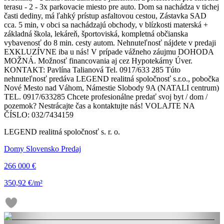
terasu - 2 - 3x parkovacie miesto pre auto. Dom sa nachádza v tichej
časti dediny, má ľahký prístup asfaltovou cestou, Zástavka SAD
cca. 5 min, v obci sa nachádzajú obchody, v blízkosti materská +
základná škola, lekáreň, športoviská, kompletná občianska
vybavenosť do 8 min. cesty autom. Nehnuteľnosť nájdete v predaji
EXKLUZÍVNE iba u nás! V prípade vážneho záujmu DOHODA
MOŽNÁ. Možnosť financovania aj cez Hypotekárny Úver.
KONTAKT: Pavlína Talianová Tel. 0917/633 285 Túto
nehnuteľnosť predáva LEGEND realitná spoločnosť s.r.o., pobočka
Nové Mesto nad Váhom, Námestie Slobody 9A (NATALI centrum)
TEL. 0917/633285 Chcete profesionálne predať svoj byt / dom /
pozemok? Nestrácajte čas a kontaktujte nás! VOLAJTE NA
ČÍSLO: 032/7434159
LEGEND realitná spoločnosť s. r. o.
Domy Slovensko Predaj
266 000 €
350,92 €/m²