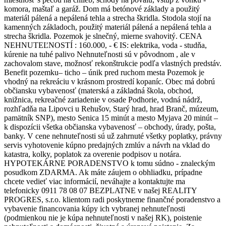
komora, maštaľ a garáž. Dom má betónové základy a použitý
materiál pálená a nepálená tehla a strecha škridla. Stodola stojí na
kamenných základoch, použitý materiál pálená a nepálená tehla a
strecha škridla. Pozemok je slnečný, mierne svahovitý. CENA
NEHNUTEĽNOSTÍ : 160.000, - € IS: elektrika, voda - studňa,
kúrenie na tuhé palivo Nehnuteľnosti sú v pôvodnom , ale v
zachovalom stave, možnosť rekonštrukcie podľa vlastných predstáv.
Benefit pozemku– ticho – únik pred ruchom mesta Pozemok je
vhodný na rekreáciu v krásnom prostredí kopaníc. Obec má dobrú
občiansku vybavenosť (materská a základná škola, obchod,
knižnica, rekreačné zariadenie v osade Podhorie, vodná nádrž,
rozhľadňa na Lipovci u Rehušov, Starý hrad, hrad Branč, múzeum,
pamätník SNP), mesto Senica 15 minút a mesto Myjava 20 minút –
k dispozícii všetka občianska vybavenosť – obchody, úrady, pošta,
banky. V cene nehnuteľnosti sú už zahrnuté všetky poplatky, právny
servis vyhotovenie kúpno predajných zmlúv a návrh na vklad do
katastra, kolky, poplatok za overenie podpisov u notára.
HYPOTEKÁRNE PORADENSTVO k tomu súdno - znaleckým
posudkom ZDARMA. Ak máte záujem o obhliadku, prípadne
chcete vedieť viac informácií, neváhajte a kontaktujte ma
telefonicky 0911 78 08 07 BEZPLATNE v našej REALITY
PROGRES, s.r.o. klientom radi poskytneme finančné poradenstvo a
vybavenie financovania kúpy ich vybranej nehnuteľnosti
(podmienkou nie je kúpa nehnuteľnosti v našej RK), poistenie