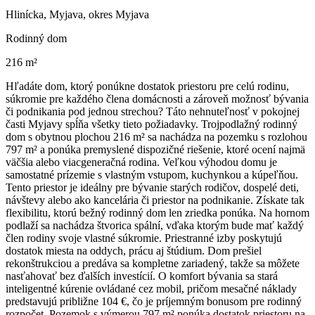
Hlinícka, Myjava, okres Myjava
Rodinný dom
216 m²
Hľadáte dom, ktorý ponúkne dostatok priestoru pre celú rodinu,
súkromie pre každého člena domácnosti a zároveň možnosť bývania
či podnikania pod jednou strechou? Táto nehnuteľnosť v pokojnej
časti Myjavy spĺňa všetky tieto požiadavky. Trojpodlažný rodinný
dom s obytnou plochou 216 m² sa nachádza na pozemku s rozlohou
797 m² a ponúka premyslené dispozičné riešenie, ktoré ocení najmä
väčšia alebo viacgeneračná rodina. Veľkou výhodou domu je
samostatné prízemie s vlastným vstupom, kuchynkou a kúpeľňou.
Tento priestor je ideálny pre bývanie starých rodičov, dospelé deti,
návštevy alebo ako kancelária či priestor na podnikanie. Získate tak
flexibilitu, ktorú bežný rodinný dom len zriedka ponúka. Na hornom
podlaží sa nachádza štvorica spální, vďaka ktorým bude mať každý
člen rodiny svoje vlastné súkromie. Priestranné izby poskytujú
dostatok miesta na oddych, prácu aj štúdium. Dom prešiel
rekonštrukciou a predáva sa kompletne zariadený, takže sa môžete
nasťahovať bez ďalších investícií. O komfort bývania sa stará
inteligentné kúrenie ovládané cez mobil, pričom mesačné náklady
predstavujú približne 104 €, čo je príjemným bonusom pre rodinný
rozpočet. Pozemok s výmerou 797 m² ponúka dostatok priestoru na