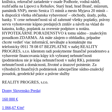
knižnica, rekreačné zariadenie v osade Podhorie, vodná nádrž,
rozhľadňa na Lipovci u Rehušov, Starý hrad, hrad Branč, múzeum,
pamätník SNP), mesto Senica 15 minút a mesto Myjava 20 minút –
k dispozícii všetka občianska vybavenosť – obchody, úrady, pošta,
banky. V cene nehnuteľnosti sú už zahrnuté všetky poplatky, právny
servis vyhotovenie kúpno predajných zmlúv a návrh na vklad do
katastra, kolky, poplatok za overenie podpisov u notára.
HYPOTEKÁRNE PORADENSTVO k tomu súdno - znaleckým
posudkom ZDARMA. Ak máte záujem o obhliadku, prípadne
chcete vedieť viac informácií, neváhajte a kontaktujte ma
telefonicky 0911 78 08 07 BEZPLATNE v našej REALITY
PROGRES, s.r.o. klientom radi poskytneme finančné poradenstvo a
vybavenie financovania kúpy ich vybranej nehnuteľnosti
(podmienkou nie je kúpa nehnuteľnosti v našej RK), poistenie
nehnuteľnosti a domácnosti, životné a úrazové poistenie. Za
výhodných finančných podmienok zabezpečíme súdno-znalecký
posudok, geodetické práce a právne služby
REALITY PROGRES, s.r.o.
Domy Slovensko Predaj
160 000 €
1 066,67 €/m²