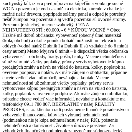
kuchynský kút, izba a predpríprava na kúpeľňu a vonku je suché
WC Na pozemku je voda - studňa a elektrika, kúrenie v chatke je
možné riešiť drevom, poprípade solárny panel a odpad je potrebný
riešiť žumpou Na pozemku a aj vedľa pozemku sú ovocné stromy.
Pozemok je slnečný, mierne svahovitý. CENA
NEHNUTEĽNOSTÍ : 60.000, - € * KÚPOU VOĽNÉ * Obec
Hrašné má dobrú občiansku vybavenosť (obecný úrad,materská
škola, obchod) a okolie ponúka bohaté možnosti pre rekreáciu a
oddych (vodná nádrž Dubník I a Dubník II sú vzdialené do 6 minút
cesty autom) Mesto Myjava 8 minút – k dispozícii všetka občianska
vybavenosť – obchody, úrady, pošta, banky. V cene nehnuteľnosti
sú už zahrnuté všetky poplatky, právny servis vyhotovenie kúpno
predajných zmlúv a návrh na vklad do katastra, kolky, poplatok za
overenie podpisov u notára. Ak máte záujem o obhliadku, prípadne
chcete vedieť viac informácií, neváhajte a kontakt V cene
nehnuteľnosti sú už zahrnuté všetky poplatky, právny servis
vyhotovenie kúpno predajných zmlúv a návrh na vklad do katastra,
kolky, poplatok za overenie podpisov. Ak máte záujem o obhliadku,
prípadne chcete vedieť viac informácií, neváhajte a kontaktujte ma
telefonicky 0911 780 807. BEZPLATNE v našej REALITY
PROGRES, s.r.o. klientom radi poskytneme finančné poradenstvo a
vybavenie financovania kúpy ich vybranej nehnuteľnosti
(podmienkou nie je kúpa nehnuteľnosti v našej RK), poistenie
nehnuteľnosti a domácnosti, životné a úrazové poistenie. Za
výhodných finančných podmienok zabezpečíme súdno-znalecký