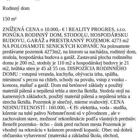
Rodinný dom
150 m²
ZNÍŽENÁ CENA o 10.000,- € ! REALITY PROGRES, s.r.o.
PONÚKA RODINNÝ DOM, STODOLU, HOSPODÁRSKU
BUDOVU, GARÁŽ a PRIESTRANNÝ POZEMOK 4273 m2
NA POLOSAMOTE SENICKÝCH KOPANÍC Na polosamote
predávame pozemok 4273m2, na ktorom sa nachádza, rodinný dom,
stodola, hospodárska budova a garáž. Zastavaná plocha rodinného
domu je 200 m2, stodoly je 110 m2 a hospodárskej budovy je 21
m2, hrúbka stien je 45 až 55 cm. DISPOZÍCIA RODINNÉHO
DOMU : vstupná veranda, kuchyňa, obývacia izba, spálňa,
miestnosť s pecou na chlieb, schody na povalu, vstup z vonku -
komora, maštaľ a garáž. Dom má betónové základy a použitý
materiál pálená a nepálená tehla a strecha škridla. Stodola stojí na
kamenných základoch, použitý materiál pálená a nepálená tehla a
strecha škridla. Pozemok je slnečný, mierne svahovitý. CENA
NEHNUTEĽNOSTÍ : 160.000, - € IS: elektrika, voda - studňa,
kúrenie na tuhé palivo Nehnuteľnosti sú v pôvodnom , ale v
zachovalom stave, možnosť rekonštrukcie podľa vlastných predstáv.
Benefit pozemku– ticho – únik pred ruchom mesta Pozemok je
vhodný na rekreáciu v krásnom prostredí kopaníc. Obec má dobrú
občiansku vybavenosť (materská a základná škola, obchod,