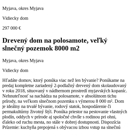
Myjava, okres Myjava
Vidiecky dom
297 000 €
Drevený dom na polosamote, veľký
slnečný pozemok 8000 m2
Myjava, okres Myjava
Vidiecky dom
Hľadáte domov, ktorý ponúka viac než len bývanie? Ponúkame na
predaj kompletne zariadený 2-podlažný drevený dom skolaudovaný
v roku 2018, situovaný v nádhernom prostredí myjavských kopaníc.
Nehnuteľnosť sa nachádza na polosamote, v absolútnom tichu
prírody, na veľkom slnečnom pozemku s výmerou 8 000 m². Dom
je ideálny na trvalé bývanie, rodový statok, hospodárenie či
permakultúrny životný štýl. Ponúka priestor na pestovanie vlastných
plodín, oddych v prírode aj spoločné chvíle s rodinou pri ohni,
ďaleko od ruchu mesta, no stále v dobrej dostupnosti. Dispozícia
Prízemie: kuchyňa prepojená s obývacou izbou vstup na slnečnú