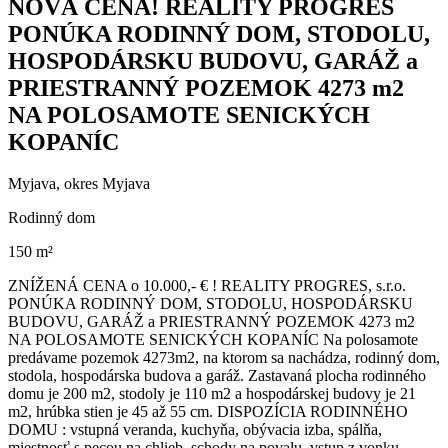
NOVÁ CENA! REALITY PROGRES
PONÚKA RODINNÝ DOM, STODOLU,
HOSPODÁRSKU BUDOVU, GARÁŽ a
PRIESTRANNÝ POZEMOK 4273 m2
NA POLOSAMOTE SENICKÝCH
KOPANÍC
Myjava, okres Myjava
Rodinný dom
150 m²
ZNÍŽENÁ CENA o 10.000,- € ! REALITY PROGRES, s.r.o.
PONÚKA RODINNÝ DOM, STODOLU, HOSPODÁRSKU
BUDOVU, GARÁŽ a PRIESTRANNÝ POZEMOK 4273 m2
NA POLOSAMOTE SENICKÝCH KOPANÍC Na polosamote
predávame pozemok 4273m2, na ktorom sa nachádza, rodinný dom,
stodola, hospodárska budova a garáž. Zastavaná plocha rodinného
domu je 200 m2, stodoly je 110 m2 a hospodárskej budovy je 21
m2, hrúbka stien je 45 až 55 cm. DISPOZÍCIA RODINNÉHO
DOMU : vstupná veranda, kuchyňa, obývacia izba, spálňa,
miestnosť s pecou na chlieb, schody na povalu, vstup z vonku -