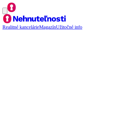
Realitné kancelárie
Magazín
Užitočné info