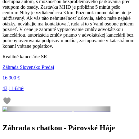
dostupná autom, s možnosťou bezproblémového parkovania pred
vstupom do osady. Zastávka MHD je približne 5 minút pešo,
centrum Nitry je vzdialené cca 3 km. Pozemok momentálne nie je
udržiavaný. Ak vás táto nehnuteľnosť oslovila, alebo máte nejaké
otázky, neváhajte ma kontaktovať, rada si to s Vami osobne prídem
pozrieť. V cene je zahrnuté vypracovanie zmlúv advokátskou
kanceláriou, autorizácia zmlúv priamo v advokátskej kancelárii bez
potreby overovania podpisov u notára, zastupovanie v katastrálnom
konaní vrátane poplatkov.
Realitné kancelárie SR
Záhrada Slovensko Predaj
16 900 €
43,11 €/m²
Záhrada s chatkou - Párovské Háje