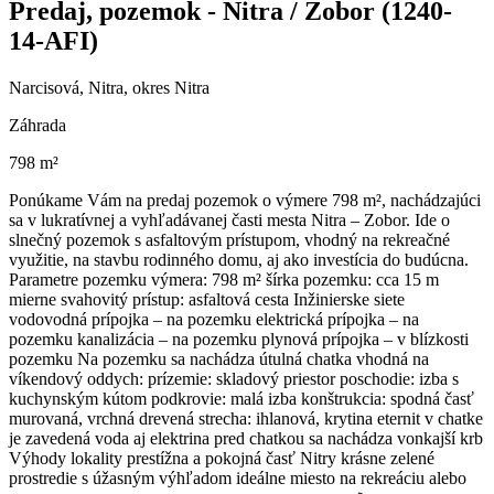
Predaj, pozemok - Nitra / Zobor (1240-
14-AFI)
Narcisová, Nitra, okres Nitra
Záhrada
798 m²
Ponúkame Vám na predaj pozemok o výmere 798 m², nachádzajúci
sa v lukratívnej a vyhľadávanej časti mesta Nitra – Zobor. Ide o
slnečný pozemok s asfaltovým prístupom, vhodný na rekreačné
využitie, na stavbu rodinného domu, aj ako investícia do budúcna.
Parametre pozemku výmera: 798 m² šírka pozemku: cca 15 m
mierne svahovitý prístup: asfaltová cesta Inžinierske siete
vodovodná prípojka – na pozemku elektrická prípojka – na
pozemku kanalizácia – na pozemku plynová prípojka – v blízkosti
pozemku Na pozemku sa nachádza útulná chatka vhodná na
víkendový oddych: prízemie: skladový priestor poschodie: izba s
kuchynským kútom podkrovie: malá izba konštrukcia: spodná časť
murovaná, vrchná drevená strecha: ihlanová, krytina eternit v chatke
je zavedená voda aj elektrina pred chatkou sa nachádza vonkajší krb
Výhody lokality prestížna a pokojná časť Nitry krásne zelené
prostredie s úžasným výhľadom ideálne miesto na rekreáciu alebo