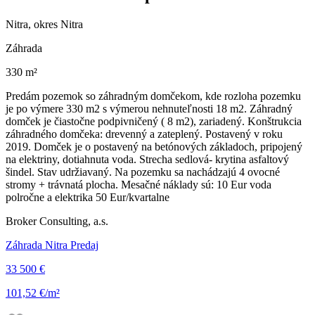
Nitra, okres Nitra
Záhrada
330 m²
Predám pozemok so záhradným domčekom, kde rozloha pozemku
je po výmere 330 m2 s výmerou nehnuteľnosti 18 m2. Záhradný
domček je čiastočne podpivničený ( 8 m2), zariadený. Konštrukcia
záhradného domčeka: drevenný a zateplený. Postavený v roku
2019. Domček je o postavený na betónových základoch, pripojený
na elektriny, dotiahnuta voda. Strecha sedlová- krytina asfaltový
šindel. Stav udržiavaný. Na pozemku sa nachádzajú 4 ovocné
stromy + trávnatá plocha. Mesačné náklady sú: 10 Eur voda
polročne a elektrika 50 Eur/kvartalne
Broker Consulting, a.s.
Záhrada Nitra Predaj
33 500 €
101,52 €/m²