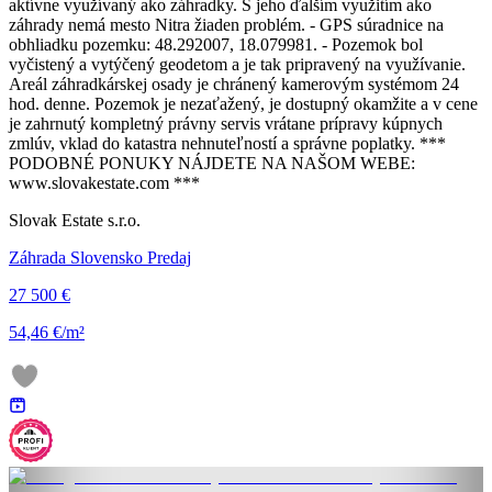
aktívne využívaný ako záhradky. S jeho ďalším využitím ako
záhrady nemá mesto Nitra žiaden problém. - GPS súradnice na
obhliadku pozemku: 48.292007, 18.079981. - Pozemok bol
vyčistený a vytýčený geodetom a je tak pripravený na využívanie.
Areál záhradkárskej osady je chránený kamerovým systémom 24
hod. denne. Pozemok je nezaťažený, je dostupný okamžite a v cene
je zahrnutý kompletný právny servis vrátane prípravy kúpnych
zmlúv, vklad do katastra nehnuteľností a správne poplatky. ***
PODOBNÉ PONUKY NÁJDETE NA NAŠOM WEBE:
www.slovakestate.com ***
Slovak Estate s.r.o.
Záhrada Slovensko Predaj
27 500 €
54,46 €/m²