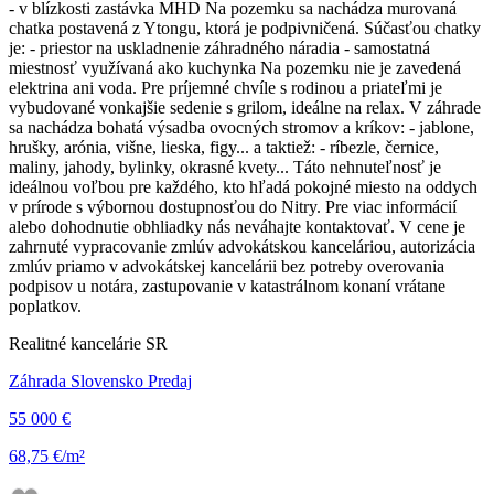
- v blízkosti zastávka MHD Na pozemku sa nachádza murovaná
chatka postavená z Ytongu, ktorá je podpivničená. Súčasťou chatky
je: - priestor na uskladnenie záhradného náradia - samostatná
miestnosť využívaná ako kuchynka Na pozemku nie je zavedená
elektrina ani voda. Pre príjemné chvíle s rodinou a priateľmi je
vybudované vonkajšie sedenie s grilom, ideálne na relax. V záhrade
sa nachádza bohatá výsadba ovocných stromov a kríkov: - jablone,
hrušky, arónia, višne, lieska, figy... a taktiež: - ríbezle, černice,
maliny, jahody, bylinky, okrasné kvety... Táto nehnuteľnosť je
ideálnou voľbou pre každého, kto hľadá pokojné miesto na oddych
v prírode s výbornou dostupnosťou do Nitry. Pre viac informácií
alebo dohodnutie obhliadky nás neváhajte kontaktovať. V cene je
zahrnuté vypracovanie zmlúv advokátskou kanceláriou, autorizácia
zmlúv priamo v advokátskej kancelárii bez potreby overovania
podpisov u notára, zastupovanie v katastrálnom konaní vrátane
poplatkov.
Realitné kancelárie SR
Záhrada Slovensko Predaj
55 000 €
68,75 €/m²