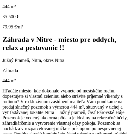
444 m²
35 500 €
79,95 €/m²
Záhrada v Nitre - miesto pre oddych,
relax a pestovanie !!
Južný Prameň, Nitra, okres Nitra
Záhrada
444 m²
Hľadáte miesto, kde dokonale vypnete od mestského ruchu,
dopestujete si vlastnú zeleninu alebo strávite príjemné víkendy s
rodinou? V exkluzívnom zastúpení majiteľa Vám ponúkame na
predaj slnečný pozemok s výmerou 444 m², situovaný v tichej a
vyhľadávanej lokalite Nitra – Južný prameň, časť Párovské Háje.
Pozemok je vedený ako orná pôda a je ideálny na rekreačné účely,
záhradkárčenie a vytvorenie vlastnej oázy pokoja. Pozemok sa
nachádza v rozparcelovanej uličke s prístupom po nespevnenej
ceste. Ponúka skvelú kombináciu čistej prírody a výbornej, rýchlej