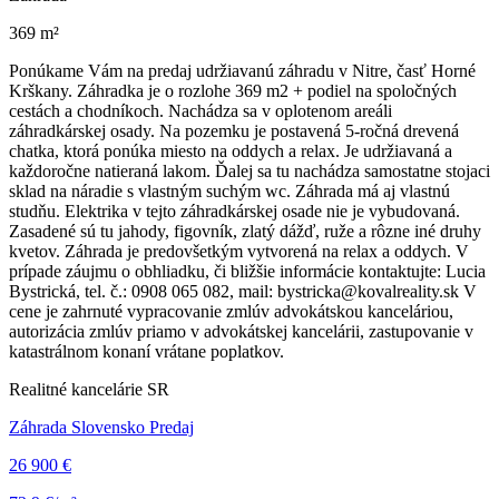
369 m²
Ponúkame Vám na predaj udržiavanú záhradu v Nitre, časť Horné
Krškany. Záhradka je o rozlohe 369 m2 + podiel na spoločných
cestách a chodníkoch. Nachádza sa v oplotenom areáli
záhradkárskej osady. Na pozemku je postavená 5-ročná drevená
chatka, ktorá ponúka miesto na oddych a relax. Je udržiavaná a
každoročne natieraná lakom. Ďalej sa tu nachádza samostatne stojaci
sklad na náradie s vlastným suchým wc. Záhrada má aj vlastnú
studňu. Elektrika v tejto záhradkárskej osade nie je vybudovaná.
Zasadené sú tu jahody, figovník, zlatý dážď, ruže a rôzne iné druhy
kvetov. Záhrada je predovšetkým vytvorená na relax a oddych. V
prípade záujmu o obhliadku, či bližšie informácie kontaktujte: Lucia
Bystrická, tel. č.: 0908 065 082, mail: bystricka@kovalreality.sk V
cene je zahrnuté vypracovanie zmlúv advokátskou kanceláriou,
autorizácia zmlúv priamo v advokátskej kancelárii, zastupovanie v
katastrálnom konaní vrátane poplatkov.
Realitné kancelárie SR
Záhrada Slovensko Predaj
26 900 €