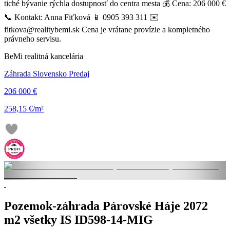
tiché bývanie rýchla dostupnosť do centra mesta 💰 Cena: 206 000 €
📞 Kontakt: Anna Fiťková 📱 0905 393 311 ✉️
fitkova@realitybemi.sk Cena je vrátane provízie a kompletného
právneho servisu.
BeMi realitná kancelária
Záhrada Slovensko Predaj
206 000 €
258,15 €/m²
Pozemok-záhrada Párovské Háje 2072
m2 všetky IS ID598-14-MIG