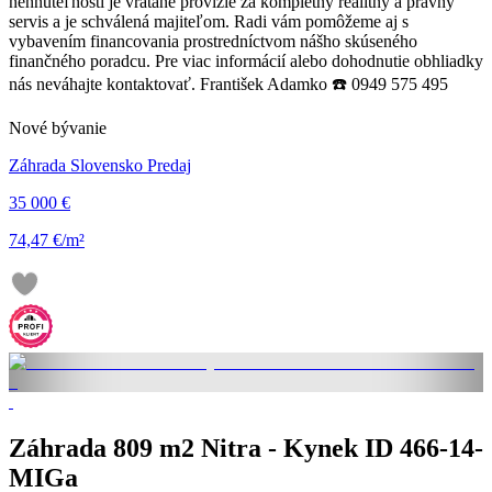
nehnuteľnosti je vrátane provízie za kompletný realitný a právny
servis a je schválená majiteľom. Radi vám pomôžeme aj s
vybavením financovania prostredníctvom nášho skúseného
finančného poradcu. Pre viac informácií alebo dohodnutie obhliadky
nás neváhajte kontaktovať. František Adamko ☎️ 0949 575 495
Nové bývanie
Záhrada Slovensko Predaj
35 000 €
74,47 €/m²
Záhrada 809 m2 Nitra - Kynek ID 466-14-
MIGa