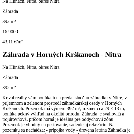
Na Hlinách, Nitra, okres Nitra
Záhrada
392 m²
16 900 €
43,11 €/m²
Záhrada v Horných Krškanoch - Nitra
Na Hlinách, Nitra, okres Nitra
Záhrada
392 m²
Koval reality vám ponúkajú na predaj slnečnú záhradku v Nitre, v
príjemnom a zelenom prostredí záhradkárskej osady v Horných
Krškanoch. Pozemok má výmeru 392 m², rozmer cca 29 × 13 m,
ponúka pekný výhľad na okolitú prírodu. Záhrada je svahovitá a
trojúrovňová, pričom horná je ideálna pre oddychovú zónu.
Pozemok je vhodný na pestovanie, sadenie aj rekreáciu. Na
pozemku sa nachádza: - prípojka vody - drevená latrína Záhradka je