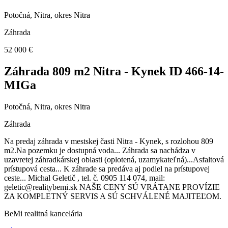
Potočná, Nitra, okres Nitra
Záhrada
52 000 €
Záhrada 809 m2 Nitra - Kynek ID 466-14-
MIGa
Potočná, Nitra, okres Nitra
Záhrada
Na predaj záhrada v mestskej časti Nitra - Kynek, s rozlohou 809
m2.Na pozemku je dostupná voda... Záhrada sa nachádza v
uzavretej záhradkárskej oblasti (oplotená, uzamykateľná)...Asfaltová
prístupová cesta... K záhrade sa predáva aj podiel na prístupovej
ceste... Michal Geletič , tel. č. 0905 114 074, mail:
geletic@realitybemi.sk NAŠE CENY SÚ VRÁTANE PROVÍZIE
ZA KOMPLETNÝ SERVIS A SÚ SCHVÁLENÉ MAJITEĽOM.
BeMi realitná kancelária