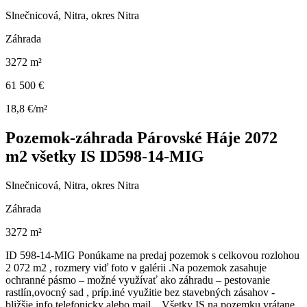
Slnečnicová, Nitra, okres Nitra
Záhrada
3272 m²
61 500 €
18,8 €/m²
Pozemok-záhrada Párovské Háje 2072
m2 všetky IS ID598-14-MIG
Slnečnicová, Nitra, okres Nitra
Záhrada
3272 m²
ID 598-14-MIG Ponúkame na predaj pozemok s celkovou rozlohou
2 072 m2 , rozmery viď foto v galérii .Na pozemok zasahuje
ochranné pásmo – možné využívať ako záhradu – pestovanie
rastlín,ovocný sad , príp.iné využitie bez stavebných zásahov -
bližšie info telefonicky alebo mail... Všetky IS na pozemku vrátane