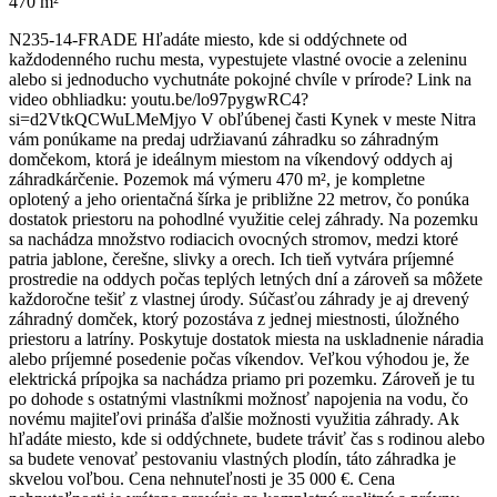
470 m²
N235-14-FRADE Hľadáte miesto, kde si oddýchnete od
každodenného ruchu mesta, vypestujete vlastné ovocie a zeleninu
alebo si jednoducho vychutnáte pokojné chvíle v prírode? Link na
video obhliadku: youtu.be/lo97pygwRC4?
si=d2VtkQCWuLMeMjyo V obľúbenej časti Kynek v meste Nitra
vám ponúkame na predaj udržiavanú záhradku so záhradným
domčekom, ktorá je ideálnym miestom na víkendový oddych aj
záhradkárčenie. Pozemok má výmeru 470 m², je kompletne
oplotený a jeho orientačná šírka je približne 22 metrov, čo ponúka
dostatok priestoru na pohodlné využitie celej záhrady. Na pozemku
sa nachádza množstvo rodiacich ovocných stromov, medzi ktoré
patria jablone, čerešne, slivky a orech. Ich tieň vytvára príjemné
prostredie na oddych počas teplých letných dní a zároveň sa môžete
každoročne tešiť z vlastnej úrody. Súčasťou záhrady je aj drevený
záhradný domček, ktorý pozostáva z jednej miestnosti, úložného
priestoru a latríny. Poskytuje dostatok miesta na uskladnenie náradia
alebo príjemné posedenie počas víkendov. Veľkou výhodou je, že
elektrická prípojka sa nachádza priamo pri pozemku. Zároveň je tu
po dohode s ostatnými vlastníkmi možnosť napojenia na vodu, čo
novému majiteľovi prináša ďalšie možnosti využitia záhrady. Ak
hľadáte miesto, kde si oddýchnete, budete tráviť čas s rodinou alebo
sa budete venovať pestovaniu vlastných plodín, táto záhradka je
skvelou voľbou. Cena nehnuteľnosti je 35 000 €. Cena