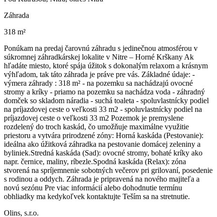
Záhrada
318 m²
Ponúkam na predaj čarovnú záhradu s jedinečnou atmosférou v
súkromnej záhradkárskej lokalite v Nitre – Horné Krškany Ak
hľadáte miesto, ktoré spája úžitok s dokonalým relaxom a krásnym
výhľadom, tak táto záhrada je práve pre vás. Základné údaje: -
výmera záhrady : 318 m² - na pozemku sa nachádzajú ovocné
stromy a kríky - priamo na pozemku sa nachádza voda - záhradný
domček so skladom náradia - suchá toaleta - spoluvlastnícky podiel
na príjazdovej ceste o veľkosti 33 m2 - spoluvlastnícky podiel na
príjazdovej ceste o veľkosti 33 m2 Pozemok je premyslene
rozdelený do troch kaskád, čo umožňuje maximálne využitie
priestoru a vytvára prirodzené zóny: Horná kaskáda (Pestovanie):
ideálna ako úžitková záhradka na pestovanie domácej zeleniny a
byliniek. ​ Stredná kaskáda (Sad): ovocné stromy, bohaté kríky ako
napr. černice, maliny, ríbezle. ​ Spodná kaskáda (Relax): zóna
stvorená na spríjemnenie sobotných večerov pri grilovaní, posedenie
s rodinou a oddych. Záhrada je pripravená na nového majiteľa a
novú sezónu Pre viac informácií alebo dohodnutie termínu
obhliadky ma kedykoľvek kontaktujte Teším sa na stretnutie.
Olins, s.r.o.