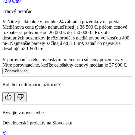
72,9 €/m²
Trhový prehľad
V Nitre je aktuálne v ponuke 24 záhrad a pozemkov na predaj.
Mediánová cena týchto nehnuteľností je 36 500 €, pričom cenové
rozpätie sa pohybuje od 20 000 € do 150 000 €. Rozloha
dostupných pozemkov je rôznorodá, s mediánovou veľkosťou 400
m². Najmenšie parcely začínajú od 318 m², zatiaľ čo najväčšie
dosahujú až 1 609 m².
V porovnaní s celoslovenským priemerom sú ceny pozemkov v
Nitre porovnateľné, keďže celoštátny cenový medián je 37 900 €.
Zobraziť viac
Boli tieto informácie užitočné?
Bývajte v novostavbe
Developerské projekty na Slovensku