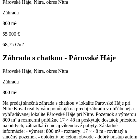
Párovské Háje, Nitra, okres Nitra
Záhrada
800 m²
55 000 €
68,75 €/m²
Záhrada s chatkou - Párovské Háje
Párovské Háje, Nitra, okres Nitra
Záhrada
800 m²
Na predaj slnečná záhrada s chatkou v lokalite Párovské Háje pri
Nitre Koval reality vám ponúkajú na predaj záhradu v obľúbenej a
vyhľadávanej lokalite Párovské Háje pri Nitre. Pozemok s výmerou
800 m² a rozmermi približne 17 × 48 m poskytuje dostatok priestoru
na oddych, záhradkárčenie aj víkendové pobyty. Základné
informácie: - výmera: 800 m² - rozmery: 17 × 48 m - rovinatý a
slnečný pozemok - oplotený po celom obvode - dobrý prístup autom