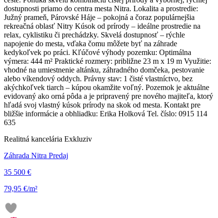
dostupnosti priamo do centra mesta Nitra. Lokalita a prostredie:
Južný prameň, Párovské Háje – pokojná a čoraz populárnejšia
rekreačná oblasť Nitry Kúsok od prírody – ideálne prostredie na
relax, cyklistiku či prechádzky. Skvelá dostupnosť – rýchle
napojenie do mesta, vďaka čomu môžete byť na záhrade
kedykoľvek po práci. Kľúčové výhody pozemku: Optimálna
výmera: 444 m² Praktické rozmery: približne 23 m x 19 m Využitie:
vhodné na umiestnenie altánku, záhradného domčeka, pestovanie
alebo víkendový oddych. Právny stav: 1 čisté vlastníctvo, bez
akýchkoľvek tiarch – kúpou okamžite voľný. Pozemok je aktuálne
evidovaný ako orná pôda a je pripravený pre nového majiteľa, ktorý
hľadá svoj vlastný kúsok prírody na skok od mesta. Kontakt pre
bližšie informácie a obhliadku: Erika Holková Tel. číslo: 0915 114
635
Realitná kancelária Exkluziv
Záhrada Nitra Predaj
35 500 €
79,95 €/m²