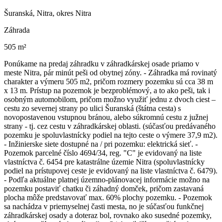
Šuranská, Nitra, okres Nitra
Záhrada
505 m²
Ponúkame na predaj záhradku v záhradkárskej osade priamo v
meste Nitra, pár minút peši od obytnej zóny. - Záhradka má rovinatý
charakter a výmeru 505 m2, pričom rozmery pozemku sú cca 38 m
x 13 m. Prístup na pozemok je bezproblémový, a to ako peši, tak i
osobným automobilom, pričom možno využiť jednu z dvoch ciest –
cestu zo severnej strany po ulici Šuranská (štátna cesta) s
novopostavenou vstupnou bránou, alebo súkromnú cestu z južnej
strany - tj. cez cestu v záhradkárskej oblasti. (súčasťou predávaného
pozemku je spoluvlastnícky podiel na tejto ceste o výmere 37,9 m2).
- Inžinierske siete dostupné na / pri pozemku: elektrická sieť. -
Pozemok parcelné číslo 4694/34, reg. "C" je evidovaný na liste
vlastníctva č. 6454 pre katastrálne územie Nitra (spoluvlastnícky
podiel na prístupovej ceste je evidovaný na liste vlastníctva č. 6479).
- Podľa aktuálne platnej územno-plánovacej informácie možno na
pozemku postaviť chatku či záhadný domček, pričom zastavaná
plocha môže predstavovať max. 60% plochy pozemku. - Pozemok
sa nachádza v priemyselnej časti mesta, no je súčasťou funkčnej
záhradkárskej osady a doteraz bol, rovnako ako susedné pozemky,