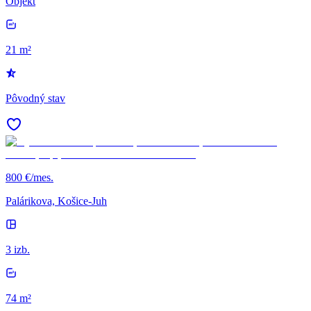
Objekt
21 m²
Pôvodný stav
800 €/mes.
Palárikova, Košice-Juh
3 izb.
74 m²