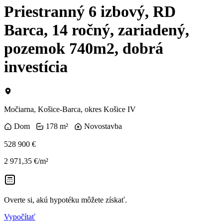
Priestranný 6 izbový, RD
Barca, 14 ročný, zariadený,
pozemok 740m2, dobrá
investícia
Močiarna, Košice-Barca, okres Košice IV
Dom
178 m²
Novostavba
528 900 €
2 971,35 €/m²
Overte si, akú hypotéku môžete získať.
Vypočítať