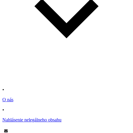
•
O nás
•
Nahlásenie nelegálneho obsahu