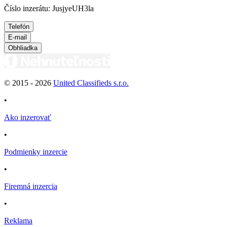
Číslo inzerátu: JusjyeUH3la
Telefón
E-mail
Obhliadka
© 2015 -
2026
United Classifieds s.r.o.
•
Ako inzerovať
•
Podmienky inzercie
•
Firemná inzercia
•
Reklama