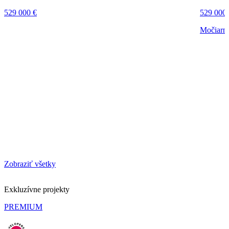
529 000 €
529 000 
Močiarna
Zobraziť všetky
Exkluzívne projekty
PREMIUM