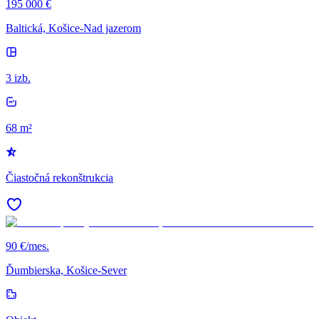
195 000 €
Baltická, Košice-Nad jazerom
3 izb.
68 m²
Čiastočná rekonštrukcia
90 €/mes.
Ďumbierska, Košice-Sever