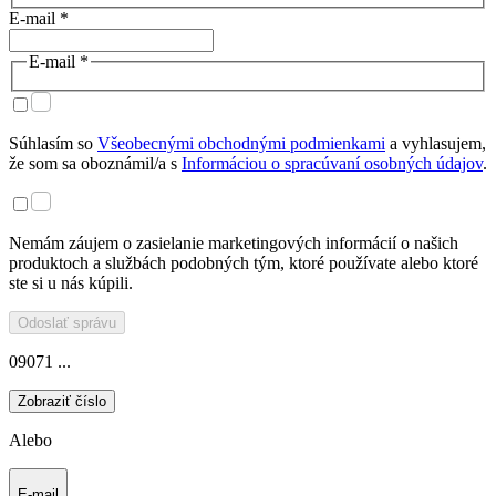
E-mail *
E-mail *
Súhlasím so
Všeobecnými obchodnými podmienkami
a vyhlasujem,
že som sa oboznámil/a s
Informáciou o spracúvaní osobných údajov
.
Nemám záujem o zasielanie marketingových informácií o našich
produktoch a službách podobných tým, ktoré používate alebo ktoré
ste si u nás kúpili.
Odoslať správu
09071 ...
Zobraziť číslo
Alebo
E-mail