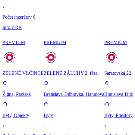
Počet inzerátov 6
Info v RK
PREMIUM
PREMIUM
PREMIUM
ZELENÉ VLČINCE
ZELENÉ ZÁLUHY 2. fáza
Saratovská 22
Žilina, Pražská
Bratislava-Dúbravka, Hanulova
Bratislava-Dúbr
Byty, Objekty
Byty
Byty, Priestory