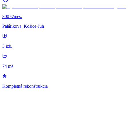
800 €/mes.
Palárikova, Košice-Juh
3 izb.
74 m²
Kompletná rekonštrukcia