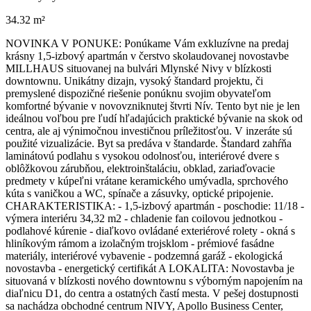
34.32 m²
NOVINKA V PONUKE: Ponúkame Vám exkluzívne na predaj
krásny 1,5-izbový apartmán v čerstvo skolaudovanej novostavbe
MILLHAUS situovanej na bulvári Mlynské Nivy v blízkosti
downtownu. Unikátny dizajn, vysoký štandard projektu, či
premyslené dispozičné riešenie ponúknu svojim obyvateľom
komfortné bývanie v novovzniknutej štvrti Nív. Tento byt nie je len
ideálnou voľbou pre ľudí hľadajúcich praktické bývanie na skok od
centra, ale aj výnimočnou investičnou príležitosťou. V inzeráte sú
použité vizualizácie. Byt sa predáva v štandarde. Štandard zahŕňa
laminátovú podlahu s vysokou odolnosťou, interiérové dvere s
oblôžkovou zárubňou, elektroinštaláciu, obklad, zariaďovacie
predmety v kúpeľni vrátane keramického umývadla, sprchového
kúta s vaničkou a WC, spínače a zásuvky, optické pripojenie.
CHARAKTERISTIKA: - 1,5-izbový apartmán - poschodie: 11/18 -
výmera interiéru 34,32 m2 - chladenie fan coilovou jednotkou -
podlahové kúrenie - diaľkovo ovládané exteriérové rolety - okná s
hliníkovým rámom a izolačným trojsklom - prémiové fasádne
materiály, interiérové vybavenie - podzemná garáž - ekologická
novostavba - energetický certifikát A LOKALITA: Novostavba je
situovaná v blízkosti nového downtownu s výborným napojením na
diaľnicu D1, do centra a ostatných častí mesta. V pešej dostupnosti
sa nachádza obchodné centrum NIVY, Apollo Business Center,