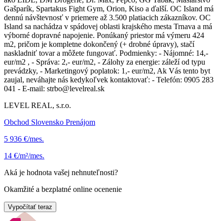
Gašparík, Spartakus Fight Gym, Orion, Kiso a ďalší. OC Island má
dennú návštevnosť v priemere až 3.500 platiacich zákazníkov. OC
Island sa nachádza v spádovej oblasti krajského mesta Trnava a má
výborné dopravné napojenie. Ponúkaný priestor má výmeru 424
m2, pričom je kompletne dokončený (+ drobné úpravy), stačí
naskladniť tovar a môžete fungovať. Podmienky: - Nájomné: 14,-
eur/m2 , - Správa: 2,- eur/m2, - Zálohy za energie: záleží od typu
prevádzky, - Marketingový poplatok: 1,- eur/m2, Ak Vás tento byt
zaujal, neváhajte nás kedykoľvek kontaktovať: - Telefón: 0905 283
041 - E-mail: strbo@levelreal.sk
LEVEL REAL, s.r.o.
Obchod Slovensko Prenájom
5 936 €/mes.
14 €/m²/mes.
Aká je hodnota vašej nehnuteľnosti?
Okamžité a bezplatné online ocenenie
Vypočítať teraz