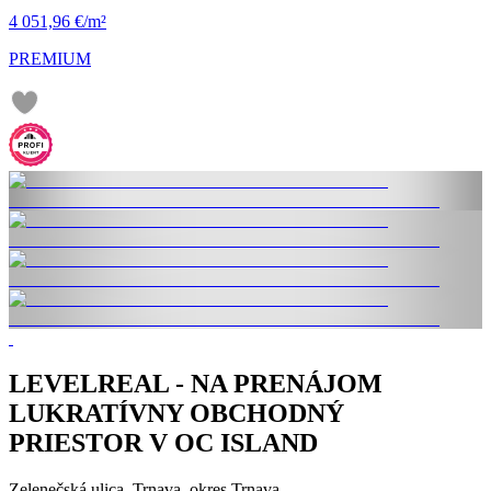
4 051,96 €/m²
PREMIUM
LEVELREAL - NA PRENÁJOM
LUKRATÍVNY OBCHODNÝ
PRIESTOR V OC ISLAND
Zelenečská ulica, Trnava, okres Trnava