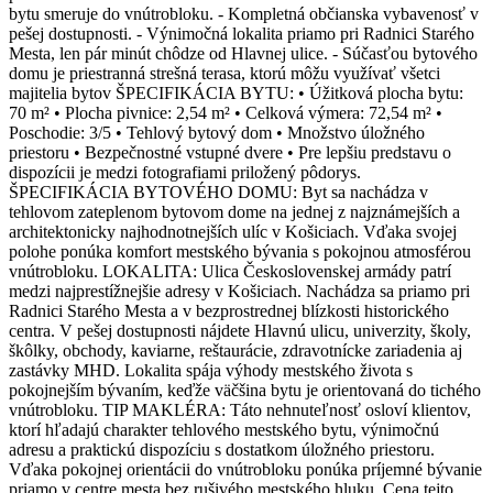
bytu smeruje do vnútrobloku. - Kompletná občianska vybavenosť v
pešej dostupnosti. - Výnimočná lokalita priamo pri Radnici Starého
Mesta, len pár minút chôdze od Hlavnej ulice. - Súčasťou bytového
domu je priestranná strešná terasa, ktorú môžu využívať všetci
majitelia bytov ŠPECIFIKÁCIA BYTU: • Úžitková plocha bytu:
70 m² • Plocha pivnice: 2,54 m² • Celková výmera: 72,54 m² •
Poschodie: 3/5 • Tehlový bytový dom • Množstvo úložného
priestoru • Bezpečnostné vstupné dvere • Pre lepšiu predstavu o
dispozícii je medzi fotografiami priložený pôdorys.
ŠPECIFIKÁCIA BYTOVÉHO DOMU: Byt sa nachádza v
tehlovom zateplenom bytovom dome na jednej z najznámejších a
architektonicky najhodnotnejších ulíc v Košiciach. Vďaka svojej
polohe ponúka komfort mestského bývania s pokojnou atmosférou
vnútrobloku. LOKALITA: Ulica Československej armády patrí
medzi najprestížnejšie adresy v Košiciach. Nachádza sa priamo pri
Radnici Starého Mesta a v bezprostrednej blízkosti historického
centra. V pešej dostupnosti nájdete Hlavnú ulicu, univerzity, školy,
škôlky, obchody, kaviarne, reštaurácie, zdravotnícke zariadenia aj
zastávky MHD. Lokalita spája výhody mestského života s
pokojnejším bývaním, keďže väčšina bytu je orientovaná do tichého
vnútrobloku. TIP MAKLÉRA: Táto nehnuteľnosť osloví klientov,
ktorí hľadajú charakter tehlového mestského bytu, výnimočnú
adresu a praktickú dispozíciu s dostatkom úložného priestoru.
Vďaka pokojnej orientácii do vnútrobloku ponúka príjemné bývanie
priamo v centre mesta bez rušivého mestského hluku. Cena tejto