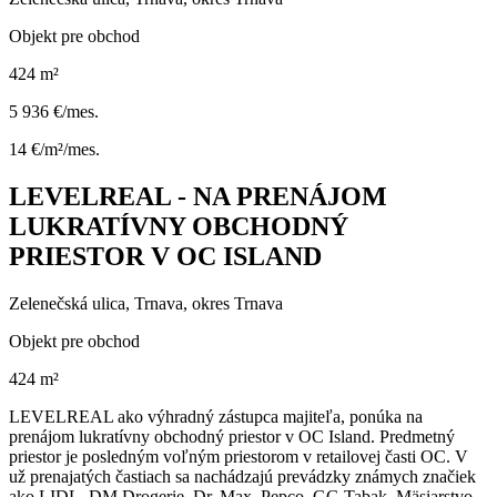
Objekt pre obchod
424 m²
5 936 €/mes.
14 €/m²/mes.
LEVELREAL - NA PRENÁJOM
LUKRATÍVNY OBCHODNÝ
PRIESTOR V OC ISLAND
Zelenečská ulica, Trnava, okres Trnava
Objekt pre obchod
424 m²
LEVELREAL ako výhradný zástupca majiteľa, ponúka na
prenájom lukratívny obchodný priestor v OC Island. Predmetný
priestor je posledným voľným priestorom v retailovej časti OC. V
už prenajatých častiach sa nachádzajú prevádzky známych značiek
ako LIDL, DM Drogerie, Dr. Max, Pepco, GG Tabak, Mäsiarstvo