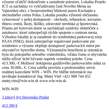
výrazne uľahčiť dokončenie a zariadenie priestoru. Lokalita Projekt
ICT sa nachádza vo vyhľadávanej časti Nového Mesta na
Vajnorskej ulici, v bezprostrednej blízkosti jazera Kuchajda a
obchodného centra Polus. Lokalita ponúka výbornú občiansku
vybavenosť v pešej dostupnosti – obchody, reštaurácie, kaviarne,
fitness centrá, školy, škôlky, zdravotné strediská aj športoviská.
Priamo pri bytovom dome sa nachádzajú zastávky električiek a
autobusov, ktoré zabezpečujú rýchle spojenie s centrom mesta.
Výhodou lokality je aj zaradenie do rezidentskej parkovacej zóny
PAAS (NM2), ktorá zabezpečuje regulované parkovanie pre
rezidentov a výrazne zlepšuje dostupnosť parkovacích miest pre
obyvateľov bytového domu. Významným benefitom je orientácia
bytu do pokojného zeleného vnútrobloku, vďaka čomu si obyvatelia
môžu užívať tiché bývanie napriek centrálnej polohe. Cena
413.300,- € Možnosť dokúpenia garážového parkovacieho státia za
cenu 30.000,- €. Cena zahŕňa províziu a profesionálny servis
realitnej kancelárie WIN – WIN. Pre bližšie informácie ma
neváhajte kontaktovať Ing. Matej Vinš +421 908 744 452
matej.vins@win-win.sk www.win-win.sk
WIN-WIN
3 izbový byt Slovensko Predaj
413 300 €