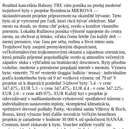
Realitná kancelária Babony TRE vám ponúka na predaj moderné
trojizbové byty v projekte Rezidencia MIEROVA —
skolaudovanom projekte pripravenom na okamžité bývanie. Tieto
bytu sú je vytvorené pre ľudí, ktorí chcú bývať efektívne. Mať
mesto na dosah, no doma cítiť pokoj, svetlo a komfort vlastného
priestoru. Lokalita Ružinova ponúka výborné napojenie do centra
mesta, na obchvat aj letisko, vďaka čomu šetríte čas každý deň —
menej presunov, viac času pre seba, rodinu a život mimo auta.
Trojizbové byty zaujmú premyslenými dispozíciami,
veľkoformátovými trojkomorovými oknami a západnou orientáciou,
ktorá prináša príjemné popoludňajšie svetlo aj atmosféru večerných
západov slnka s výhľadmi na bratislavský downtown. Byty pôsobia
vzdušne, moderne a prirodzene prepájajú interiér s mestom. Výmera
bytu: •interiér: 70 m² •exteriér (loggia/ balkón / terasa) : individuálne
podľa konkrétneho bytu od 9 m² •celková výmera: od 79 m² V
projekte sú k dispozícii posledné 3-izbové byty: 5.4 - v cene
347.475,- EUR 5.3 - v cene 347.475,- EUR 4.4 - v cene 347.225,-
EUR 2.6 - v cene 449.975,- EUR Každý byt v projekte je
odovzdávaný v nadštandardnom vyhotovení: •podlahové kúrenie s
individuálnym nastavením teploty, •kompletná klimatizácia,
•prémiové drevené podlahy Parky, •kvalitná sanita Villeroy & Boch,
Bonus, ktorý výrazne šetrí ďalšie investície Veľkým benefitom
projektu je zariadenie v hodnote 30 000 € od spoločnosti HANÁK
Centrum, ktoré získavate k bytu. Voucher môžete využiť na: