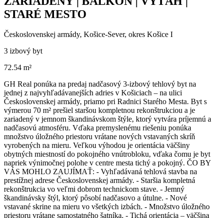
ZARIADENÝ | BALKÓN | VÝŤAH |
STARÉ MESTO
Československej armády, Košice-Sever, okres Košice I
3 izbový byt
72.54 m²
GH Real ponúka na predaj nadčasový 3-izbový tehlový byt na
jednej z najvyhľadávanejších adries v Košiciach – na ulici
Československej armády, priamo pri Radnici Starého Mesta. Byt s
výmerou 70 m² prešiel staršou kompletnou rekonštrukciou a je
zariadený v jemnom škandinávskom štýle, ktorý vytvára príjemnú a
nadčasovú atmosféru. Vďaka premyslenému riešeniu ponúka
množstvo úložného priestoru vrátane nových vstavaných skríň
vyrobených na mieru. Veľkou výhodou je orientácia väčšiny
obytných miestností do pokojného vnútrobloku, vďaka čomu je byt
napriek výnimočnej polohe v centre mesta tichý a pokojný. ČO BY
VÁS MOHLO ZAUJÍMAŤ: - Vyhľadávaná tehlová stavba na
prestížnej adrese Československej armády. - Staršia kompletná
rekonštrukcia vo veľmi dobrom technickom stave. - Jemný
škandinávsky štýl, ktorý pôsobí nadčasovo a útulne. - Nové
vstavané skrine na mieru vo všetkých izbách. - Množstvo úložného
priestoru vrátane samostatného šatníka. - Tichá orientácia – väčšina