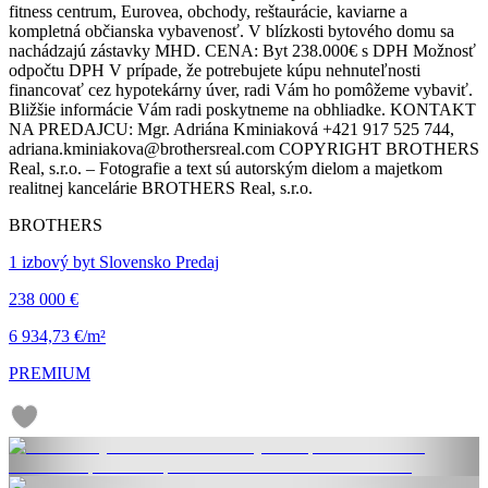
fitness centrum, Eurovea, obchody, reštaurácie, kaviarne a
kompletná občianska vybavenosť. V blízkosti bytového domu sa
nachádzajú zástavky MHD. CENA: Byt 238.000€ s DPH Možnosť
odpočtu DPH V prípade, že potrebujete kúpu nehnuteľnosti
financovať cez hypotekárny úver, radi Vám ho pomôžeme vybaviť.
Bližšie informácie Vám radi poskytneme na obhliadke. KONTAKT
NA PREDAJCU: Mgr. Adriána Kminiaková +421 917 525 744,
adriana.kminiakova@brothersreal.com COPYRIGHT BROTHERS
Real, s.r.o. – Fotografie a text sú autorským dielom a majetkom
realitnej kancelárie BROTHERS Real, s.r.o.
BROTHERS
1 izbový byt Slovensko Predaj
238 000 €
6 934,73 €/m²
PREMIUM