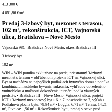
413 300 €
4 051,96 €/m²
Predaj 3-izbový byt, mezonet s terasou,
102 m², rekonštrukcia, ICT, Vajnorská
ulica, Bratislava – Nové Mesto
Vajnorská 98C, Bratislava-Nové Mesto, okres Bratislava III
3 izbový byt
102 m²
WIN – WIN ponúka exkluzívne na predaj priestranný 3-izbový
mezonet s terasou v obľúbenom projekte ICT na Vajnorskej ulici.
Byt sa nachádza na najvyšších podlažiach bytového domu a ponúka
kombináciu mestského bývania, súkromia, výhľadov do zeleného
vnútrobloku a možnosti dokončenia interiéru podľa vlastných
predstáv. • Bratislava III – Nové Mesto, Vajnorská ulica, projekt
ICT • 3-izbový mezonetový byt • 6. a 7. poschodie zo 7, výťah •
Podlahová plocha bytu: 79,84 m² • Loggia: 6,71 m², Terasa: 14,21
m², Pivnica: 1,56 m² • Rekonštrukcia bytu, predaj v stave pred