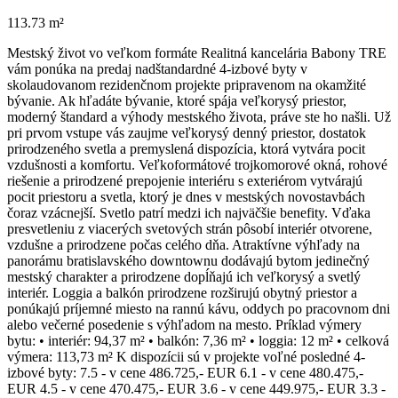
113.73 m²
Mestský život vo veľkom formáte Realitná kancelária Babony TRE
vám ponúka na predaj nadštandardné 4-izbové byty v
skolaudovanom rezidenčnom projekte pripravenom na okamžité
bývanie. Ak hľadáte bývanie, ktoré spája veľkorysý priestor,
moderný štandard a výhody mestského života, práve ste ho našli. Už
pri prvom vstupe vás zaujme veľkorysý denný priestor, dostatok
prirodzeného svetla a premyslená dispozícia, ktorá vytvára pocit
vzdušnosti a komfortu. Veľkoformátové trojkomorové okná, rohové
riešenie a prirodzené prepojenie interiéru s exteriérom vytvárajú
pocit priestoru a svetla, ktorý je dnes v mestských novostavbách
čoraz vzácnejší. Svetlo patrí medzi ich najväčšie benefity. Vďaka
presvetleniu z viacerých svetových strán pôsobí interiér otvorene,
vzdušne a prirodzene počas celého dňa. Atraktívne výhľady na
panorámu bratislavského downtownu dodávajú bytom jedinečný
mestský charakter a prirodzene dopĺňajú ich veľkorysý a svetlý
interiér. Loggia a balkón prirodzene rozširujú obytný priestor a
ponúkajú príjemné miesto na rannú kávu, oddych po pracovnom dni
alebo večerné posedenie s výhľadom na mesto. Príklad výmery
bytu: • interiér: 94,37 m² • balkón: 7,36 m² • loggia: 12 m² • celková
výmera: 113,73 m² K dispozícii sú v projekte voľné posledné 4-
izbové byty: 7.5 - v cene 486.725,- EUR 6.1 - v cene 480.475,-
EUR 4.5 - v cene 470.475,- EUR 3.6 - v cene 449.975,- EUR 3.3 -