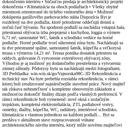
dokončením interiéru • Súčasťou predaja je architektonický projekt
dokončenia • Klimatizácia na oboch podlažiach • Všetky obytné
miestnosti orientované do tichého vnútorného átria • Možnosť
dokúpenia garážového parkovacieho státia Dispozícia Byt je
rozdelený na dve podlažia, ktoré prirodzene oddeľujú dennú a
nočnú časť bývania. Na spodnom podlaží sa nachádza vstupná hala,
priestranná obývacia izba prepojená s kuchyňou, loggia o výmere
6,71 m², samostatné WC, šatník a schodisko vedúce na horné
podlažie. Horné podlažie tvorí súkromná zóna bytu. Nachádzajú sa
tu dve priestranné spálne, samostatný šatník, kúpeľňa a veľkorysá
terasa s výmerou 14,21 m². Terasa ponúka dostatok priestoru na
oddych, grilovanie či vytvorenie exteriérovej obývacej zóny.
Výhodou je aj možnosť jej dodatočného prestrešenia a vytvorenia
zimnej záhrady. Pôdorysy bytu sa nachádzajú medzi fotografiami.
3D Prehliadka: win-win.sk/go/Vajnorska98C-3D Rekonštrukcia a
technický stav Na byte prebehla rozsiahla rekonštrukcia, v rámci
ktorej boli zrealizované najnáročnejšie stavebné práce. Nový majiteľ
tak získava nehnuteľnosť s kompletne obnoveným základom a
možnosťou dokončiť finálny dizajn podľa vlastných preferencií. V
rámci rekonštrukcie boli vymenené: nové okná s izolačným
trojsklom, kompletná elektroinštalácia, ZTI, podlahové vrstvy,
omietky, dlažby, kúpeľňa, WC, radiátory, interiérové schodisko,
klimatizácia s vlastnou jednotkou na každom podlaží… Byt sa
predáva v aktuálnom stave rozpracovanosti vrátane
architektonického návrhu interiéru, ktorý môže novému majiteľovi