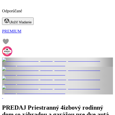
Odporúčané
Uložiť hľadanie
PREMIUM
PREDAJ Priestranný 4izbový rodinný
dom so záhradou a garážou pre dve autá.