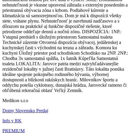
nehnuteľnosti je vkusne upravená záhrada s externým posedením a
priestranná obývacia zóna s krbom. Podlahové kúrenie a
klimatizácia sú samozrejmosťou. Dom je má k dispozícii všetky
siete, vrátane plynu. Nehnuteľnosť je navrhnutá nadčasovo a s
dôrazom na praktické aj funkčne dispozičné riešenie, ktoré
prirodzene oddeľuje dennú a nočnú zónu. DISPOZÍCIA: 1NP.:
Vstupná predsieň s úložným priestorom Samostatná toaleta
Technické zázemie Otvorená dispozícia obývacej, jedálenskej a
kuchynskej časti s východmi na terasu a záhradu. Komora ku
kuchyni Úložný priestor pod schodiskom Schodisko na 2NP. 2NP.:
Chodba 3x samostatná spálňa, 1x šatník Kúpeľňa Samostatná
toaleta LOKALITA: Jarovce patria medzi najvyhľadávanejšie
rezidenčné lokality v južnej časti Bratislavy. Táto lokalita ponúka
ideálne spojenie pokojného rodinného bývania, výbornej
dostupnosti a blízkosti rakúskych hraníc. Milovníkov športu a
oddychu potešia cyklotrasy, dunajská hrádza, Jarovecké rameno či
obľúbená rekreačná oblasť Veľký Zemník.
Medikon s.r.o
Domy Slovensko Predaj
Info v RK
PREMIUM