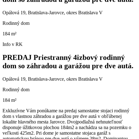
Opálová 19, Bratislava-Jarovce, okres Bratislava V
Rodinný dom
184 m²
Info v RK
PREDAJ Priestranný 4izbový rodinný
dom so záhradou a garážou pre dve autá.
Opálová 19, Bratislava-Jarovce, okres Bratislava V
Rodinný dom
184 m²
Exkluzívne Vám ponúkame na predaj samostatne stojaci rodinný
dom s vlastnou záhradou a garážou pre dve autá v obľúbenej
lokalite hlavného mesta Jarovce. Dvojpodlažná nehnuteľnosť
disponuje úžitkovou plochou 184m2 a nachádza sa na pozemku o
veľkosti 425m2. Pri dome je samostatne stojaca garáž s
automatickou bránou pre dve autá o výmere 38m2. Dominantou