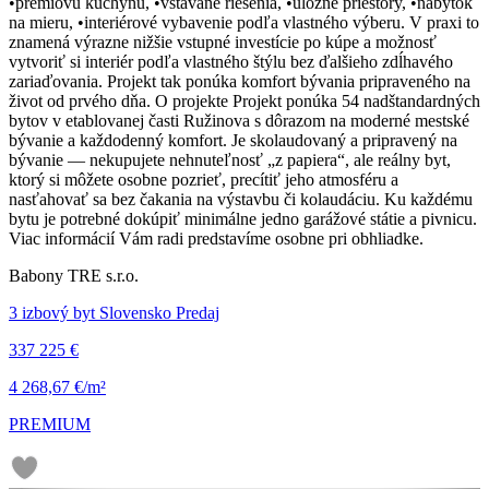
•prémiovú kuchyňu, •vstavané riešenia, •úložné priestory, •nábytok
na mieru, •interiérové vybavenie podľa vlastného výberu. V praxi to
znamená výrazne nižšie vstupné investície po kúpe a možnosť
vytvoriť si interiér podľa vlastného štýlu bez ďalšieho zdĺhavého
zariaďovania. Projekt tak ponúka komfort bývania pripraveného na
život od prvého dňa. O projekte Projekt ponúka 54 nadštandardných
bytov v etablovanej časti Ružinova s dôrazom na moderné mestské
bývanie a každodenný komfort. Je skolaudovaný a pripravený na
bývanie — nekupujete nehnuteľnosť „z papiera“, ale reálny byt,
ktorý si môžete osobne pozrieť, precítiť jeho atmosféru a
nasťahovať sa bez čakania na výstavbu či kolaudáciu. Ku každému
bytu je potrebné dokúpiť minimálne jedno garážové státie a pivnicu.
Viac informácií Vám radi predstavíme osobne pri obhliadke.
Babony TRE s.r.o.
3 izbový byt Slovensko Predaj
337 225 €
4 268,67 €/m²
PREMIUM