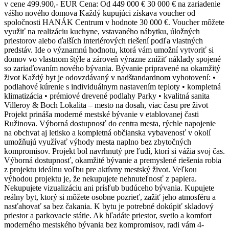
v cene 499.900,- EUR Cena: Od 449 000 € 30 000 € na zariadenie
vášho nového domova Každý kupujúci získava voucher od
spoločnosti HANÁK Centrum v hodnote 30 000 €. Voucher môžete
využiť na realizáciu kuchyne, vstavaného nábytku, úložných
priestorov alebo ďalších interiérových riešení podľa vlastných
predstáv. Ide o významnú hodnotu, ktorá vám umožní vytvoriť si
domov vo vlastnom štýle a zároveň výrazne znížiť náklady spojené
so zariaďovaním nového bývania. Bývanie pripravené na okamžitý
život Každý byt je odovzdávaný v nadštandardnom vyhotovení: •
podlahové kúrenie s individuálnym nastavením teploty • kompletná
klimatizácia • prémiové drevené podlahy Parky • kvalitná sanita
Villeroy & Boch Lokalita – mesto na dosah, viac času pre život
Projekt prináša moderné mestské bývanie v etablovanej časti
Ružinova. Výborná dostupnosť do centra mesta, rýchle napojenie
na obchvat aj letisko a kompletná občianska vybavenosť v okolí
umožňujú využívať výhody mesta naplno bez zbytočných
kompromisov. Projekt bol navrhnutý pre ľudí, ktorí si vážia svoj čas.
Výborná dostupnosť, okamžité bývanie a premyslené riešenia robia
z projektu ideálnu voľbu pre aktívny mestský život. Veľkou
výhodou projektu je, že nekupujete nehnuteľnosť z papiera.
Nekupujete vizualizáciu ani prísľub budúceho bývania. Kupujete
reálny byt, ktorý si môžete osobne pozrieť, zažiť jeho atmosféru a
nasťahovať sa bez čakania. K bytu je potrebné dokúpiť skladový
priestor a parkovacie státie. Ak hľadáte priestor, svetlo a komfort
moderného mestského bývania bez kompromisov, radi vám 4-