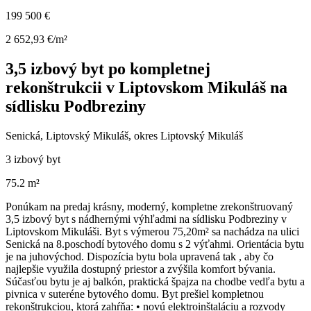
199 500 €
2 652,93 €/m²
3,5 izbový byt po kompletnej
rekonštrukcii v Liptovskom Mikuláš na
sídlisku Podbreziny
Senická, Liptovský Mikuláš, okres Liptovský Mikuláš
3 izbový byt
75.2 m²
Ponúkam na predaj krásny, moderný, kompletne zrekonštruovaný
3,5 izbový byt s nádhernými výhľadmi na sídlisku Podbreziny v
Liptovskom Mikuláši. Byt s výmerou 75,20m² sa nachádza na ulici
Senická na 8.poschodí bytového domu s 2 výťahmi. Orientácia bytu
je na juhovýchod. Dispozícia bytu bola upravená tak , aby čo
najlepšie využila dostupný priestor a zvýšila komfort bývania.
Súčasťou bytu je aj balkón, praktická špajza na chodbe vedľa bytu a
pivnica v suteréne bytového domu. Byt prešiel kompletnou
rekonštrukciou, ktorá zahŕňa: • novú elektroinštaláciu a rozvody