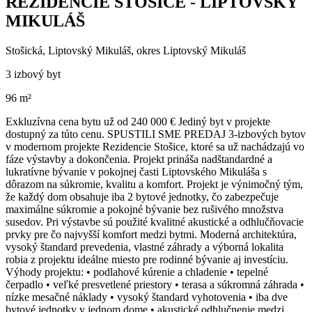
REZIDENCIE STOŠICE - LIPTOVSKY
MIKULÁŠ
Stošická, Liptovský Mikuláš, okres Liptovský Mikuláš
3 izbový byt
96 m²
Exkluzívna cena bytu už od 240 000 € Jediný byt v projekte
dostupný za túto cenu. SPUSTILI SME PREDAJ 3-izbových bytov
v modernom projekte Rezidencie Stošice, ktoré sa už nachádzajú vo
fáze výstavby a dokončenia. Projekt prináša nadštandardné a
lukratívne bývanie v pokojnej časti Liptovského Mikuláša s
dôrazom na súkromie, kvalitu a komfort. Projekt je výnimočný tým,
že každý dom obsahuje iba 2 bytové jednotky, čo zabezpečuje
maximálne súkromie a pokojné bývanie bez rušivého množstva
susedov. Pri výstavbe sú použité kvalitné akustické a odhlučňovacie
prvky pre čo najvyšší komfort medzi bytmi. Moderná architektúra,
vysoký štandard prevedenia, vlastné záhrady a výborná lokalita
robia z projektu ideálne miesto pre rodinné bývanie aj investíciu.
Výhody projektu: •⁠ ⁠podlahové kúrenie a chladenie •⁠ ⁠tepelné
čerpadlo •⁠ ⁠veľké presvetlené priestory •⁠ ⁠terasa a súkromná záhrada •⁠
⁠nízke mesačné náklady •⁠ ⁠vysoký štandard vyhotovenia •⁠ ⁠iba dve
bytové jednotky v jednom dome •⁠ ⁠akustické odhlučnenie medzi