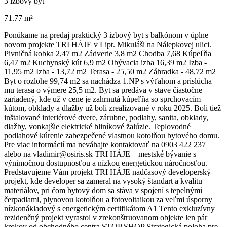
3 izbový byt
71.77 m²
Ponúkame na predaj praktický 3 izbový byt s balkónom v úplne
novom projekte TRI HÁJE v Lipt. Mikuláši na Nálepkovej ulici.
Pivničná kobka 2,47 m2 Zádverie 3,8 m2 Chodba 7,68 Kúpeľňa
6,47 m2 Kuchynský kút 6,9 m2 Obývacia izba 16,39 m2 Izba -
11,95 m2 Izba - 13,72 m2 Terasa - 25,50 m2 Záhradka - 48,72 m2
Byt o rozlohe 99,74 m2 sa nachádza 1.NP s výťahom a prislúcha
mu terasa o výmere 25,5 m2. Byt sa predáva v stave čiastočne
zariadený, kde už v cene je zahrnutá kúpeľňa so sprchovacím
kútom, obklady a dlažby už boli zrealizované v roku 2025. Boli tiež
inštalované interiérové dvere, zárubne, podlahy, sanita, obklady,
dlažby, vonkajšie elektrické hliníkové žalúzie. Teplovodné
podlahové kúrenie zabezpečené vlastnou kotolňou bytového domu.
Pre viac informácií ma neváhajte kontaktovať na 0903 422 237
alebo na vladimir@osiris.sk TRI HÁJE – mestské bývanie s
výnimočnou dostupnosťou a nízkou energetickou náročnosťou.
Predstavujeme Vám projekt TRI HÁJE nadčasový developerský
projekt, kde developer sa zameral na vysoký štandart a kvalitu
materiálov, pri čom bytový dom sa stáva v spojení s tepelnými
čerpadlami, plynovou kotolňou a fotovoltaikou za veľmi úsporny
nízkonákladový s energetickým certifikátom A1 Tento exkluzívny
rezidenčný projekt vyrastol v zrekonštruovanom objekte len pár
krokov od obchodného centra STOP SHOP Strategická poloha pre