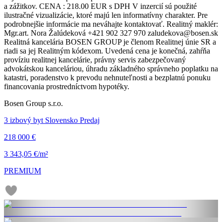
a zážitkov. CENA : 218.00 EUR s DPH V inzercií sú použité
ilustračné vizualizácie, ktoré majú len informatívny charakter. Pre
podrobnejšie informácie ma neváhajte kontaktovať. Realitný maklér:
Mgr.art. Nora Žalúdeková +421 902 327 970 zaludekova@bosen.sk
Realitná kancelária BOSEN GROUP je členom Realitnej únie SR a
riadi sa jej Realitným kódexom. Uvedená cena je konečná, zahŕňa
províziu realitnej kancelárie, právny servis zabezpečovaný
advokátskou kanceláriou, úhradu základného správneho poplatku na
katastri, poradenstvo k prevodu nehnuteľnosti a bezplatnú ponuku
financovania prostredníctvom hypotéky.
Bosen Group s.r.o.
3 izbový byt Slovensko Predaj
218 000 €
3 343,05 €/m²
PREMIUM