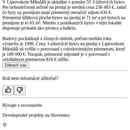
V Liptovskom Mikuláši je aktuálne v ponuke 55 3-izbových bytov.
Pre nehnuteľnosti určené na predaj je stredná cena 238 483 €, zatiaľ
čo byty na prenájom majú priemerný mesačný nájom 630 €.
Priemerná úžitková plocha bytov na predaj je 71 m² a pri bytoch na
prenájom je to 65 m². Mnoho z ponúkaných bytov v tejto lokalite
disponuje prvkami ako pivnica a balkón.
Budovy pochádzajú z rôznych období, pričom medián roku
výstavby je 1996. Ceny 3-izbových bytov na predaj v Liptovskom
Mikuláši sú vyššie v porovnaní s celoslovenským priemerom, ktorý
je 189 000 €. Naopak, priemerné nájomné je v porovnaní s
celoštátnym priemerom 816 € nižšie.
Zobraziť viac
Boli tieto informácie užitočné?
Bývajte v novostavbe
Developerské projekty na Slovensku