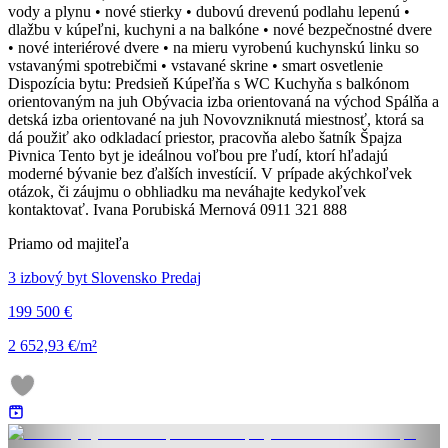
vody a plynu • nové stierky • dubovú drevenú podlahu lepenú •
dlažbu v kúpeľni, kuchyni a na balkóne • nové bezpečnostné dvere
• nové interiérové dvere • na mieru vyrobenú kuchynskú linku so
vstavanými spotrebičmi • vstavané skrine • smart osvetlenie
Dispozícia bytu: Predsieň Kúpeľňa s WC Kuchyňa s balkónom
orientovaným na juh Obývacia izba orientovaná na východ Spálňa a
detská izba orientované na juh Novovzniknutá miestnosť, ktorá sa
dá použiť ako odkladací priestor, pracovňa alebo šatník Špajza
Pivnica Tento byt je ideálnou voľbou pre ľudí, ktorí hľadajú
moderné bývanie bez ďalších investícií. V prípade akýchkoľvek
otázok, či záujmu o obhliadku ma neváhajte kedykoľvek
kontaktovať. Ivana Porubiská Mernová 0911 321 888
Priamo od majiteľa
3 izbový byt Slovensko Predaj
199 500 €
2 652,93 €/m²