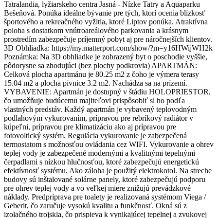
Tatralandia, lyžiarskeho centra Jasná - Nízke Tatry a Aquaparku
Bešeňová. Ponúka ideálne bývanie pre tých, ktorí ocenia blízkosť
športového a rekreačného vyžitia, ktoré Liptov ponúka. Atraktívna
poloha s dostatkom vnútroareálového parkovania a krásnym
prostredím zabezpečuje príjemný pobyt aj pre náročnejších klientov.
3D Obhliadka: https://my.matterport.com/show/?m=y16HWijWH2k
Poznámka: Na 3D obhliadke je zobrazený byt o poschodie vyššie,
pôdorysne sa zhodujúci (bez plochy podkrovia) APARTMÁN:
Celková plocha apartmánu je 80.25 m2 z čoho je výmera terasy
15.04 m2 a plocha pivnice 3.2 m2. Nachádza sa na prízemí.
VYBAVENIE: Apartmán je dostupný v štádiu HOLOPRIESTOR,
čo umožňuje budúcemu majiteľovi prispôsobiť si ho podľa
vlastných predstáv. Každý apartmán je vybavený teplovodným
podlahovým vykurovaním, prípravou pre rebríkový radiátor v
kúpeľni, prípravou pre klimatizáciu ako aj prípravou pre
fotovoltický systém. Regulácia vykurovanie je zabezpečená
termostatom s možnosťou ovládania cez WIFI. Vykurovanie a ohrev
teplej vody je zabezpečené modernými a kvalitnými tepelnými
čerpadlami s nízkou hlučnosťou, ktoré zabezpečujú energetickú
efektívnosť systému. Ako záloha je použitý elektrokotol. Na streche
budovy sú inštalované solárne panely, ktoré zabezpečujú podporu
pre ohrev teplej vody a vo veľkej miere znižujú prevádzkové
náklady. Predpríprava pre toalety je realizovaná systémom Viega /
Geberit, čo zaručuje vysokú kvalitu a funkčnosť. Okná sú z
izolačného trojskla, čo prispieva k vynikajúcej tepelnej a zvukovej