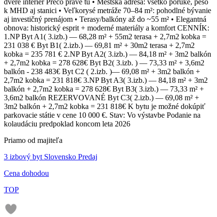
dvere interiér Prečo práve tu • Mestská adresa: všetko poruke, pešo
k MHD aj stanici • Veľkorysé metráže 70–84 m²: pohodlné bývanie
aj investičný prenájom • Terasy/balkóny až do ~55 m² • Elegantná
obnova: historický esprit + moderné materiály a komfort CENNÍK:
1.NP Byt A1( 3.izb.) — 68,28 m² + 55m2 terasa + 2,7m2 kobka =
231 038 € Byt B1( 2.izb.) — 69,81 m² + 30m2 terasa + 2,7m2
kobka = 235 781 € 2.NP Byt A2( 3.izb.) — 84,18 m² + 3m2 balkón
+ 2,7m2 kobka = 278 628€ Byt B2( 3.izb. ) — 73,33 m² + 3,6m2
balkón - 238 483€ Byt C2 ( 2.izb. )— 69,08 m² + 3m2 balkón +
2,7m2 kobka = 231 818€ 3.NP Byt A3( 3.izb.) — 84,18 m² + 3m2
balkón + 2,7m2 kobka = 278 628€ Byt B3( 3.izb.) — 73,33 m² +
3,6m2 balkón REZERVOVANÉ Byt C3( 2.izb.) — 69,08 m² +
3m2 balkón + 2,7m2 kobka = 231 818€ K bytu je možné dokúpiť
parkovacie státie v cene 10 000 €. Stav: Vo výstavbe Podanie na
kolaudáciu predpoklad koncom leta 2026
Priamo od majiteľa
3 izbový byt Slovensko Predaj
Cena dohodou
TOP