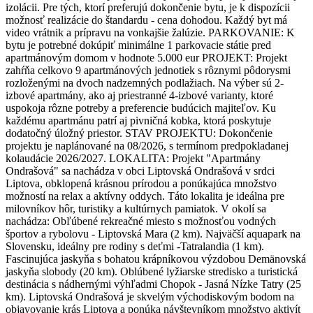
izolácii. Pre tých, ktorí preferujú dokončenie bytu, je k dispozícii
možnosť realizácie do štandardu - cena dohodou. Každý byt má
video vrátnik a prípravu na vonkajšie žalúzie. PARKOVANIE: K
bytu je potrebné dokúpiť minimálne 1 parkovacie státie pred
apartmánovým domom v hodnote 5.000 eur PROJEKT: Projekt
zahŕňa celkovo 9 apartmánových jednotiek s rôznymi pôdorysmi
rozloženými na dvoch nadzemných podlažiach. Na výber sú 2-
izbové apartmány, ako aj priestranné 4-izbové varianty, ktoré
uspokoja rôzne potreby a preferencie budúcich majiteľov. Ku
každému apartmánu patrí aj pivničná kobka, ktorá poskytuje
dodatočný úložný priestor. STAV PROJEKTU: Dokončenie
projektu je naplánované na 08/2026, s termínom predpokladanej
kolaudácie 2026/2027. LOKALITA: Projekt "Apartmány
Ondrašová" sa nachádza v obci Liptovská Ondrašová v srdci
Liptova, obklopená krásnou prírodou a ponúkajúca množstvo
možností na relax a aktívny oddych. Táto lokalita je ideálna pre
milovníkov hôr, turistiky a kultúrnych pamiatok. V okolí sa
nachádza: Obľúbené rekreačné miesto s možnosťou vodných
športov a rybolovu - Liptovská Mara (2 km). Najväčší aquapark na
Slovensku, ideálny pre rodiny s deťmi -Tatralandia (1 km).
Fascinujúca jaskyňa s bohatou krápníkovou výzdobou Demänovská
jaskyňa slobody (20 km). Oblúbené lyžiarske stredisko a turistická
destinácia s nádhernými výhľadmi Chopok - Jasná Nízke Tatry (25
km). Liptovská Ondrašová je skvelým východiskovým bodom na
objavovanie krás Liptova a ponúka návštevníkom množstvo aktivít