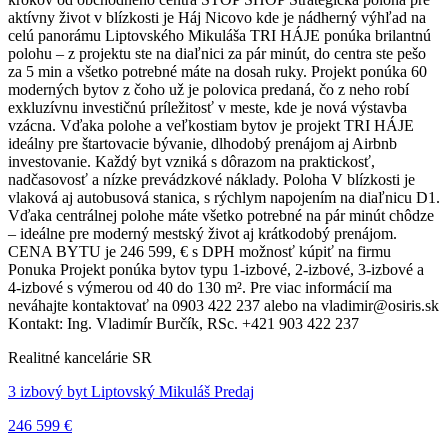
aktívny život v blízkosti je Háj Nicovo kde je nádherný výhľad na
celú panorámu Liptovského Mikuláša TRI HÁJE ponúka brilantnú
polohu – z projektu ste na diaľnici za pár minút, do centra ste pešo
za 5 min a všetko potrebné máte na dosah ruky. Projekt ponúka 60
moderných bytov z čoho už je polovica predaná, čo z neho robí
exkluzívnu investičnú príležitosť v meste, kde je nová výstavba
vzácna. Vďaka polohe a veľkostiam bytov je projekt TRI HÁJE
ideálny pre štartovacie bývanie, dlhodobý prenájom aj Airbnb
investovanie. Každý byt vzniká s dôrazom na praktickosť,
nadčasovosť a nízke prevádzkové náklady. Poloha V blízkosti je
vlaková aj autobusová stanica, s rýchlym napojením na diaľnicu D1.
Vďaka centrálnej polohe máte všetko potrebné na pár minút chôdze
– ideálne pre moderný mestský život aj krátkodobý prenájom.
CENA BYTU je 246 599, € s DPH možnosť kúpiť na firmu
Ponuka Projekt ponúka bytov typu 1-izbové, 2-izbové, 3-izbové a
4-izbové s výmerou od 40 do 130 m². Pre viac informácií ma
neváhajte kontaktovať na 0903 422 237 alebo na vladimir@osiris.sk
Kontakt: Ing. Vladimír Burčík, RSc. +421 903 422 237
Realitné kancelárie SR
3 izbový byt Liptovský Mikuláš Predaj
246 599 €