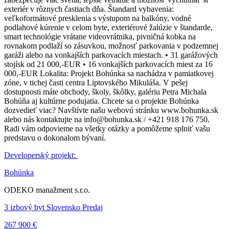
exteriér v rôznych častiach dňa. Štandard vybavenia:
veľkoformátové presklenia s výstupom na balkóny, vodné
podlahové kúrenie v celom byte, exteriérové žalúzie v štandarde,
smart technológie vrátane videovrátnika, pivničná kobka na
rovnakom podlaží so zásuvkou, možnosť parkovania v podzemnej
garáži alebo na vonkajších parkovacích miestach. • 31 garážových
stojísk od 21 000,-EUR • 16 vonkajších parkovacích miest za 16
000,-EUR Lokalita: Projekt Bohúnka sa nachádza v pamiatkovej
zóne, v tichej časti centra Liptovského Mikuláša. V pešej
dostupnosti máte obchody, školy, škôlky, galériu Petra Michala
Bohúňa aj kultúrne podujatia. Chcete sa o projekte Bohúnka
dozvedieť viac? Navštívte našu webovú stránku www.bohunka.sk
alebo nás kontaktujte na info@bohunka.sk / +421 918 176 750.
Radi vám odpovieme na všetky otázky a pomôžeme splniť vašu
predstavu o dokonalom bývaní.
Developerský projekt:
Bohúnka
ODEKO manažment s.r.o.
3 izbový byt Slovensko Predaj
267 900 €