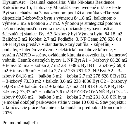
Elysium Arc – Realitná kancelária: Villa Nikolaus Residence,
Kukučínova 15, Liptovský Mikuláš Ceny uvedené nižšie v texte
Byt sa nachádza na 3. nadzemnom podlaží a ponúka veľkorysú
dispozíciu 3-izbového bytu s výmerou 84,18 m2, balkónom o
výmere 3 m2 a kobkou 2,7 m2. Výhodou je strategická poloha s
pešou dostupnosťou centra mesta, občianskej vybavenosti aj
železničnej stanice. Byt A3 3-izbový byt Výmera bytu: 84,18 m2
Balkón: 3 m2 Kobka: 2,7 m2 Podlažie: 3. NP Cena: 278 628 € s
DPH Byt sa predáva v štandarde, ktorý zahŕňa: • kúpeľňu, •
podlahy, • interiérové dvere. • elektrické podlahové kúrenie, •
systém AMPIO – scény, ovládanie kúrenia a osvetlenia, • kamerový
vrátnik, Cenník ostatných bytov 1. NP Byt A1 – 3-izbový 68,28 m2
+ terasa 55 m2 + kobka 2,7 m2 231 038 € Byt B1 – 2-izbový 69,81
m2 + terasa 30 m2 + kobka 2,7 m2 235 781 € 2. NP Byt A2 – 3-
izbový 84,18 m2 + balkón 3 m2 + kobka 2,7 m2 278 628 € Byt B2
– 3-izbový 73,33 m2 + balkón 3,6 m2 238 483€ Byt C2 – 2-izbový
69,08 m2 + balkón 3 m2 + kobka 2,7 m2 231 818 € 3. NP Byt B3 –
3-izbový 73,33 m2 + balkón 3,6 m2 REZERVOVANÉ Byt C3 – 2-
izbový 69,08 m2 + balkón 3 m2 + kobka 2,7 m2 231 818 € K bytu
je možné dokúpiť parkovacie státie v cene 10 000 €. Stav projektu:
Ukončovacie práce Podanie na kolaudáciu predpoklad koncom leta
2026
Priamo od majiteľa