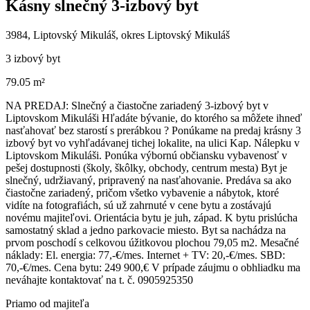
Kásny slnečný 3-izbový byt
3984, Liptovský Mikuláš, okres Liptovský Mikuláš
3 izbový byt
79.05 m²
NA PREDAJ: Slnečný a čiastočne zariadený 3-izbový byt v
Liptovskom Mikuláši Hľadáte bývanie, do ktorého sa môžete ihneď
nasťahovať bez starostí s prerábkou ? Ponúkame na predaj krásny 3
izbový byt vo vyhľadávanej tichej lokalite, na ulici Kap. Nálepku v
Liptovskom Mikuláši. Ponúka výbornú občiansku vybavenosť v
pešej dostupnosti (školy, škôlky, obchody, centrum mesta) Byt je
slnečný, udržiavaný, pripravený na nasťahovanie. Predáva sa ako
čiastočne zariadený, pričom všetko vybavenie a nábytok, ktoré
vidíte na fotografiách, sú už zahrnuté v cene bytu a zostávajú
novému majiteľovi. Orientácia bytu je juh, západ. K bytu prislúcha
samostatný sklad a jedno parkovacie miesto. Byt sa nachádza na
prvom poschodí s celkovou úžitkovou plochou 79,05 m2. Mesačné
náklady: El. energia: 77,-€/mes. Internet + TV: 20,-€/mes. SBD:
70,-€/mes. Cena bytu: 249 900,€ V prípade záujmu o obhliadku ma
neváhajte kontaktovať na t. č. 0905925350
Priamo od majiteľa