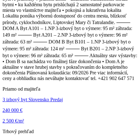
bytmi •⁠ ⁠ku každému bytu prislúchajú 2 samostatné parkovacie
miesta vo vlastníctve majiteľa •⁠ ⁠pokojná a lukratívna lokalita
Lokalita ponúka výbornú dostupnosť do centra mesta, blízkosť
prírody, cyklochodníkov, Liptovskej Mary či Tatralandie. ⸻
DOM A Byt A101 – 1.NP 3-izbový byt o výmere: 95 m² záhrada:
149 m² ⸻ Byt A201 – 2.NP 3-izbový byt o výmere: 96 m²
záhrada: 63 m² ⸻ DOM B Byt B101 – 1.NP 3-izbový byt o
výmere: 95 m² záhrada: 124 m² ⸻ Byt B201 – 2.NP 3-izbový
byt o výmere: 96 m² záhrada: 65 m² ⸻ Aktuálny stav výstavby:
•⁠ ⁠Dom B sa nachádza vo finálnej fáze dokončenia •⁠ ⁠Dom A je
aktuálne v stave hrubej stavby s pokračovaním do kompletného
dokončenia Plánovaná kolaudácia: 09/2026 Pre viac informácií,
ceny a obhliadku nás neváhajte kontaktovať tel. +421 902 647 571
Priamo od majiteľa
3 izbový byt Slovensko Predaj
240 000 €
2 500 €/m²
Trhový prehľad