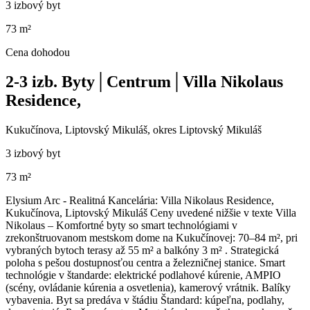
3 izbový byt
73 m²
Cena dohodou
2-3 izb. Byty│Centrum│Villa Nikolaus
Residence,
Kukučínova, Liptovský Mikuláš, okres Liptovský Mikuláš
3 izbový byt
73 m²
Elysium Arc - Realitná Kancelária: Villa Nikolaus Residence,
Kukučínova, Liptovský Mikuláš Ceny uvedené nižšie v texte Villa
Nikolaus – Komfortné byty so smart technológiami v
zrekonštruovanom mestskom dome na Kukučínovej: 70–84 m², pri
vybraných bytoch terasy až 55 m² a balkóny 3 m² . Strategická
poloha s pešou dostupnosťou centra a železničnej stanice. Smart
technológie v štandarde: elektrické podlahové kúrenie, AMPIO
(scény, ovládanie kúrenia a osvetlenia), kamerový vrátnik. Balíky
vybavenia. Byt sa predáva v štádiu Štandard: kúpeľna, podlahy,