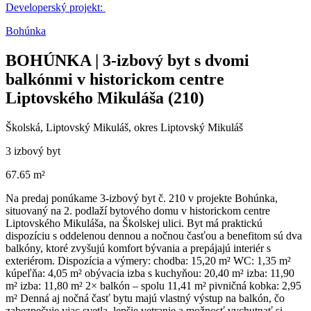
Developerský projekt:
Bohúnka
BOHÚNKA | 3-izbový byt s dvomi
balkónmi v historickom centre
Liptovského Mikuláša (210)
Školská, Liptovský Mikuláš, okres Liptovský Mikuláš
3 izbový byt
67.65 m²
Na predaj ponúkame 3-izbový byt č. 210 v projekte Bohúnka,
situovaný na 2. podlaží bytového domu v historickom centre
Liptovského Mikuláša, na Školskej ulici. Byt má praktickú
dispozíciu s oddelenou dennou a nočnou časťou a benefitom sú dva
balkóny, ktoré zvyšujú komfort bývania a prepájajú interiér s
exteriérom. Dispozícia a výmery: chodba: 15,20 m² WC: 1,35 m²
kúpeľňa: 4,05 m² obývacia izba s kuchyňou: 20,40 m² izba: 11,90
m² izba: 11,80 m² 2× balkón – spolu 11,41 m² pivničná kobka: 2,95
m² Denná aj nočná časť bytu majú vlastný výstup na balkón, čo
zabezpečuje viac svetla, lepšie vetranie a možnosť vychutnať si