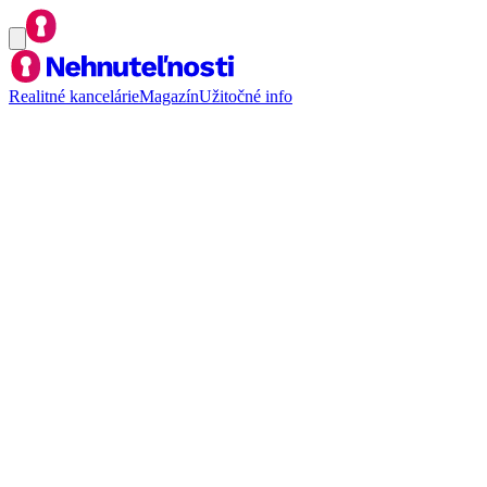
Realitné kancelárie
Magazín
Užitočné info