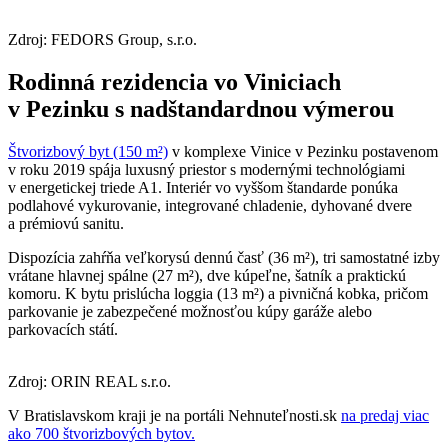
Zdroj: FEDORS Group, s.r.o.
Rodinná rezidencia vo Viniciach
v Pezinku s nadštandardnou výmerou
Štvorizbový byt (150 m²)
v komplexe Vinice v Pezinku postavenom
v roku 2019 spája luxusný priestor s modernými technológiami
v energetickej triede A1. Interiér vo vyššom štandarde ponúka
podlahové vykurovanie, integrované chladenie, dyhované dvere
a prémiovú sanitu.
Dispozícia zahŕňa veľkorysú dennú časť (36 m²), tri samostatné izby
vrátane hlavnej spálne (27 m²), dve kúpeľne, šatník a praktickú
komoru. K bytu prislúcha loggia (13 m²) a pivničná kobka, pričom
parkovanie je zabezpečené možnosťou kúpy garáže alebo
parkovacích státí.
Zdroj: ORIN REAL s.r.o.
V Bratislavskom kraji je na portáli Nehnuteľnosti.sk
na predaj viac
ako 700 štvorizbových bytov.