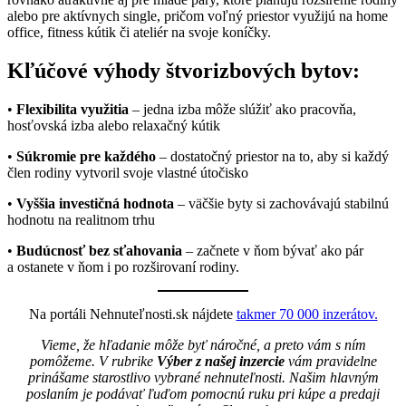
alebo pre aktívnych single, pričom voľný priestor využijú na home
office, fitness kútik či ateliér na svoje koníčky.
Kľúčové výhody štvorizbových bytov:
•
Flexibilita využitia
– jedna izba môže slúžiť ako pracovňa,
hosťovská izba alebo relaxačný kútik
•
Súkromie pre každého
– dostatočný priestor na to, aby si každý
člen rodiny vytvoril svoje vlastné útočisko
•
Vyššia investičná hodnota
– väčšie byty si zachovávajú stabilnú
hodnotu na realitnom trhu
•
Budúcnosť bez sťahovania
– začnete v ňom bývať ako pár
a ostanete v ňom i po rozširovaní rodiny.
Na portáli Nehnuteľnosti.sk nájdete
takmer 70 000 inzerátov.
Vieme, že hľadanie môže byť náročné, a preto vám s ním
pomôžeme. V rubrike
Výber z našej inzercie
vám pravidelne
prinášame starostlivo vybrané nehnuteľnosti. Našim hlavným
poslaním je podávať ľuďom pomocnú ruku pri kúpe a predaji