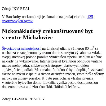
Zdroj: JKV REAL
V Banskobystrickom kraji je aktuálne na predaj viac ako
125
štvorizbových bytov.
Nízkonákladový zrekonštruovaný byt
v centre Michaloviec
2
Štvorizbová nehnuteľnosť
na Uralskej ulici s výmerou 80 m
sa
nachádza v zateplenom bytovom dome s novým výťahom a vďaka
svojej stredovej polohe ponúka vynikajúcu tepelnú stabilitu a nízke
náklady na vykurovanie. Interiér prešiel kvalitnou obnovou vrátane
murovaného jadra, znižovaných stropov, plastových okien
a plávajúcich podláh. Maximálnu funkčnosť bytu dopĺňajú vstavané
skrine na mieru v spálni a dvoch detských izbách, ktoré riešia všetky
nároky na úložný priestor. K bytu prislúcha aj vlastná pivnica
v suteréne bytového domu. Lokalita vyniká pešou dostupnosťou
do centra mesta a blízkosťou škôl, škôlok či lekárov.
Zdroj: GE-MAX REALITY