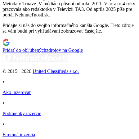
Metoda v Trnave. V médiách pôsobí od roku 2011. Viac ako 4 roky
pracovala ako redaktorka v Televízii TA3. Od apríla 2025 píše pre
portál Nehnuteľnosti.sk.
Pridajte si nás do svojho informačného kanála Google. Tieto zdroje
sa vám budú pri vyhľadávaní zobrazovať častejšie.
Pridať do obľúbených
zdrojov na Google
© 2015 -
2026
United Classifieds s.r.o.
•
Ako inzerovať
•
Podmienky inzercie
•
Firemná inzercia