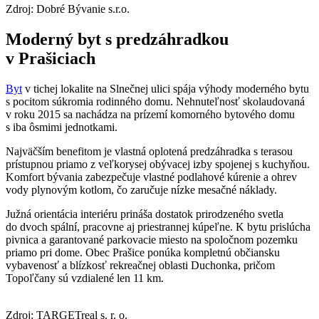
Zdroj: Dobré Bývanie s.r.o.
Moderný byt s predzáhradkou
v Prašiciach
Byt
v tichej lokalite na Slnečnej ulici spája výhody moderného bytu
s pocitom súkromia rodinného domu. Nehnuteľnosť skolaudovaná
v roku 2015 sa nachádza na prízemí komorného bytového domu
s iba ôsmimi jednotkami.
Najväčším benefitom je vlastná oplotená predzáhradka s terasou
prístupnou priamo z veľkorysej obývacej izby spojenej s kuchyňou.
Komfort bývania zabezpečuje vlastné podlahové kúrenie a ohrev
vody plynovým kotlom, čo zaručuje nízke mesačné náklady.
Južná orientácia interiéru prináša dostatok prirodzeného svetla
do dvoch spální, pracovne aj priestrannej kúpeľne. K bytu prislúcha
pivnica a garantované parkovacie miesto na spoločnom pozemku
priamo pri dome. Obec Prašice ponúka kompletnú občiansku
vybavenosť a blízkosť rekreačnej oblasti Duchonka, pričom
Topoľčany sú vzdialené len 11 km.
Zdroj: TARGETreal s. r. o.