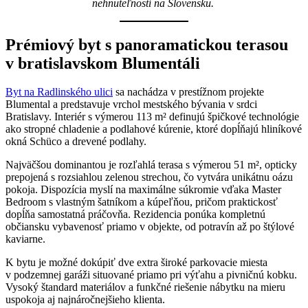
nehnuteľností na Slovensku.
Prémiový byt s panoramatickou terasou
v bratislavskom Blumentáli
Byt na Radlinského ulici
sa nachádza v prestížnom projekte
Blumental a predstavuje vrchol mestského bývania v srdci
Bratislavy. Interiér s výmerou 113 m² definujú špičkové technológie
ako stropné chladenie a podlahové kúrenie, ktoré dopĺňajú hliníkové
okná Schüco a drevené podlahy.
Najväčšou dominantou je rozľahlá terasa s výmerou 51 m², opticky
prepojená s rozsiahlou zelenou strechou, čo vytvára unikátnu oázu
pokoja. Dispozícia myslí na maximálne súkromie vďaka Master
Bedroom s vlastným šatníkom a kúpeľňou, pričom praktickosť
dopĺňa samostatná práčovňa. Rezidencia ponúka kompletnú
občiansku vybavenosť priamo v objekte, od potravín až po štýlové
kaviarne.
K bytu je možné dokúpiť dve extra široké parkovacie miesta
v podzemnej garáži situované priamo pri výťahu a pivničnú kobku.
Vysoký štandard materiálov a funkčné riešenie nábytku na mieru
uspokoja aj najnáročnejšieho klienta.