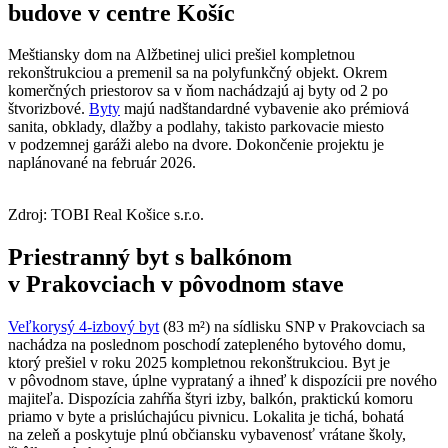
budove v centre Košíc
Meštiansky dom na Alžbetinej ulici prešiel kompletnou
rekonštrukciou a premenil sa na polyfunkčný objekt. Okrem
komerčných priestorov sa v ňom nachádzajú aj byty od 2 po
štvorizbové.
Byty
majú nadštandardné vybavenie ako prémiová
sanita, obklady, dlažby a podlahy, takisto parkovacie miesto
v podzemnej garáži alebo na dvore. Dokončenie projektu je
naplánované na február 2026.
Zdroj: TOBI Real Košice s.r.o.
Priestranný byt s balkónom
v Prakovciach v pôvodnom stave
Veľkorysý 4-izbový byt
(83 m²) na sídlisku SNP v Prakovciach sa
nachádza na poslednom poschodí zatepleného bytového domu,
ktorý prešiel v roku 2025 kompletnou rekonštrukciou. Byt je
v pôvodnom stave, úplne vyprataný a ihneď k dispozícii pre nového
majiteľa. Dispozícia zahŕňa štyri izby, balkón, praktickú komoru
priamo v byte a prislúchajúcu pivnicu. Lokalita je tichá, bohatá
na zeleň a poskytuje plnú občiansku vybavenosť vrátane školy,