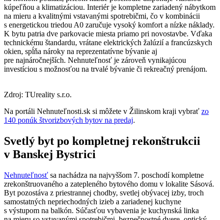
kúpeľňou a klimatizáciou. Interiér je kompletne zariadený nábytkom
na mieru a kvalitnými vstavanými spotrebičmi, čo v kombinácii
s energetickou triedou A0 zaručuje vysoký komfort a nízke náklady.
K bytu patria dve parkovacie miesta priamo pri novostavbe. Vďaka
technickému štandardu, vrátane elektrických žalúzií a francúzskych
okien, spĺňa nároky na reprezentatívne bývanie aj
pre najnáročnejších. Nehnuteľnosť je zároveň vynikajúcou
investíciou s možnosťou na trvalé bývanie či rekreačný prenájom.
Zdroj: TUreality s.r.o.
Na portáli Nehnuteľnosti.sk si môžete v Žilinskom kraji vybrať
zo
140 ponúk štvorizbových bytov na predaj
.
Svetlý byt po kompletnej rekonštrukcii
v Banskej Bystrici
Nehnuteľnosť
sa nachádza na najvyššom 7. poschodí kompletne
zrekonštruovaného a zatepleného bytového domu v lokalite Sásová.
Byt pozostáva z priestrannej chodby, svetlej obývacej izby, troch
samostatných nepriechodných izieb a zariadenej kuchyne
s výstupom na balkón. Súčasťou vybavenia je kuchynská linka
na mieru so vstavanými spotrebičmi, bezpečnostné dvere, optický