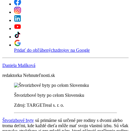
Pridať do obľúbených
zdrojov na Google
Daniela Malíková
redaktorka Nehnuteľnosti.sk
Štvorizbové byty po celom Slovensku
Zdroj: TARGETreal s. r. o.
Štvorizbové byty
sú primárne sú určené pre rodiny s dvomi alebo
troma deťmi, kde každé dieťa môže mať svoju vlastnú izbu. Sú však
rovnako atraktívne aj pre mladé páry, ktoré plánujú rozšírenie rodiny