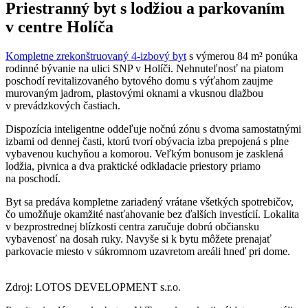
Priestranný byt s lodžiou a parkovaním
v centre Holíča
Kompletne zrekonštruovaný 4-izbový byt
s výmerou 84 m² ponúka
rodinné bývanie na ulici SNP v Holíči. Nehnuteľnosť na piatom
poschodí revitalizovaného bytového domu s výťahom zaujme
murovaným jadrom, plastovými oknami a vkusnou dlažbou
v prevádzkových častiach.
Dispozícia inteligentne oddeľuje nočnú zónu s dvoma samostatnými
izbami od dennej časti, ktorú tvorí obývacia izba prepojená s plne
vybavenou kuchyňou a komorou. Veľkým bonusom je zasklená
lodžia, pivnica a dva praktické odkladacie priestory priamo
na poschodí.
Byt sa predáva kompletne zariadený vrátane všetkých spotrebičov,
čo umožňuje okamžité nasťahovanie bez ďalších investícií. Lokalita
v bezprostrednej blízkosti centra zaručuje dobrú občiansku
vybavenosť na dosah ruky. Navyše si k bytu môžete prenajať
parkovacie miesto v súkromnom uzavretom areáli hneď pri dome.
Zdroj: LOTOS DEVELOPMENT s.r.o.