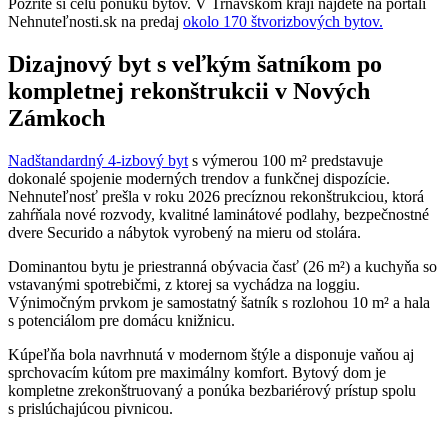
Pozrite si celú ponuku bytov. V Trnavskom kraji nájdete na portáli
Nehnuteľnosti.sk na predaj
okolo 170 štvorizbových bytov.
Dizajnový byt s veľkým šatníkom po
kompletnej rekonštrukcii v Nových
Zámkoch
Nadštandardný 4-izbový byt
s výmerou 100 m² predstavuje
dokonalé spojenie moderných trendov a funkčnej dispozície.
Nehnuteľnosť prešla v roku 2026 precíznou rekonštrukciou, ktorá
zahŕňala nové rozvody, kvalitné laminátové podlahy, bezpečnostné
dvere Securido a nábytok vyrobený na mieru od stolára.
Dominantou bytu je priestranná obývacia časť (26 m²) a kuchyňa so
vstavanými spotrebičmi, z ktorej sa vychádza na loggiu.
Výnimočným prvkom je samostatný šatník s rozlohou 10 m² a hala
s potenciálom pre domácu knižnicu.
Kúpeľňa bola navrhnutá v modernom štýle a disponuje vaňou aj
sprchovacím kútom pre maximálny komfort. Bytový dom je
kompletne zrekonštruovaný a ponúka bezbariérový prístup spolu
s prislúchajúcou pivnicou.