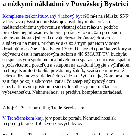
a nízkymi nákladmi v Považskej Bystrici
Kompletne zrekonštruovaný 4-izbový byt
(90 m²) na sídlisku SNP
v Považskej Bystrici predstavuje absolútny unikát vďaka
nadštandardnému vybaveniu a vlastnej oáze relaxu v podobe
presklenenej infrasauny. Interiér prešiel v roku 2026 precíznou
obnovou, ktorá zjednotila dizajn dreva, betónových stierok
a nábytku na mieru, pričom vďaka solárnym panelom v dome
dosahujú mesačné náklady len 170 €. Dispozícia ponúka veľkorysú
obývaciu časť s mramorovým stolom a 4K SMART TV, kuchyňu
so špičkovými spotrebičmi a odvetranou špajzou, či luxusnú spálňu
s podsvietenou posteľou a vstupom na zasklenú loggiu s výhľadom
na hory. Komfort dopĺňa priestranný šatník, zväčšené murované
jadro a dizajnovo zariadená detská izba. Byt na najvyššom poschodí
zaručuje pokoj a súkromie, zatiaľ čo zateplený bytový dom
s bezbariérovým prístupom stojí v lokalite s plnou občianskou
vybavenosťou. Nehnuteľnosť sa predáva kompletne zariadená.
Zdroj: CTS – Consulting Trade Service sro
V Trenčianskom kraji
je v ponuke portálu Nehnuteľnosti.sk
na predaj takmer 150 štvorizbových bytov.