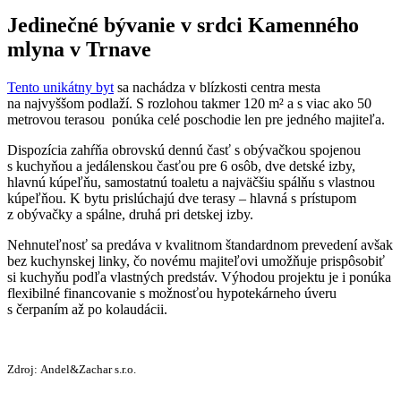
Jedinečné bývanie v srdci Kamenného
mlyna v Trnave
Tento unikátny byt
sa nachádza v blízkosti centra mesta
na najvyššom podlaží. S rozlohou takmer 120 m² a s viac ako 50
metrovou terasou ponúka celé poschodie len pre jedného majiteľa.
Dispozícia zahŕňa obrovskú dennú časť s obývačkou spojenou
s kuchyňou a jedálenskou časťou pre 6 osôb, dve detské izby,
hlavnú kúpeľňu, samostatnú toaletu a najväčšiu spálňu s vlastnou
kúpeľňou. K bytu prislúchajú dve terasy – hlavná s prístupom
z obývačky a spálne, druhá pri detskej izby.
Nehnuteľnosť sa predáva v kvalitnom štandardnom prevedení avšak
bez kuchynskej linky, čo novému majiteľovi umožňuje prispôsobiť
si kuchyňu podľa vlastných predstáv. Výhodou projektu je i ponúka
flexibilné financovanie s možnosťou hypotekárneho úveru
s čerpaním až po kolaudácii.
Zdroj: Andel&Zachar s.r.o.