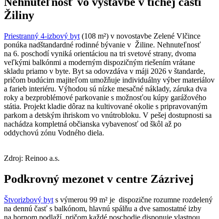
Nehnuteľnosť vo výstavbe v tichej časti
Žiliny
Priestranný 4-izbový byt
(108 m²) v novostavbe Zelené Vlčince
ponúka nadštandardné rodinné bývanie v Žiline. Nehnuteľnosť
na 6. poschodí vyniká orientáciou na tri svetové strany, dvoma
veľkými balkónmi a moderným dispozičným riešením vrátane
skladu priamo v byte. Byt sa odovzdáva v máji 2026 v štandarde,
pričom budúcim majiteľom umožňuje individuálny výber materiálov
a farieb interiéru. Výhodou sú nízke mesačné náklady, záruka dva
roky a bezproblémové parkovanie s možnosťou kúpy garážového
státia. Projekt kladie dôraz na kultivované okolie s pripravovaným
parkom a detským ihriskom vo vnútrobloku. V pešej dostupnosti sa
nachádza kompletná občianska vybavenosť od škôl až po
oddychovú zónu Vodného diela.
Zdroj: Reinoo a.s.
Podkrovný mezonet v centre Zázrivej
Štvorizbový byt
s výmerou 99 m² je dispozične rozumne rozdelený
na dennú časť s balkónom, hlavnú spálňu a dve samostatné izby
na hornom podlaží, pričom každé poschodie disponuje vlastnou