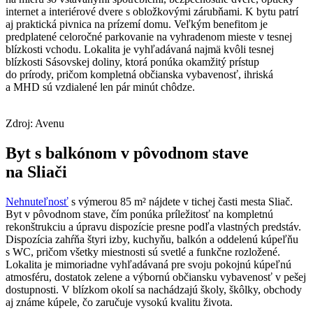
internet a interiérové dvere s obložkovými zárubňami. K bytu patrí
aj praktická pivnica na prízemí domu. Veľkým benefitom je
predplatené celoročné parkovanie na vyhradenom mieste v tesnej
blízkosti vchodu. Lokalita je vyhľadávaná najmä kvôli tesnej
blízkosti Sásovskej doliny, ktorá ponúka okamžitý prístup
do prírody, pričom kompletná občianska vybavenosť, ihriská
a MHD sú vzdialené len pár minút chôdze.
Zdroj: Avenu
Byt s balkónom v pôvodnom stave
na Sliači
Nehnuteľnosť
s výmerou 85 m² nájdete v tichej časti mesta Sliač.
Byt v pôvodnom stave, čím ponúka príležitosť na kompletnú
rekonštrukciu a úpravu dispozície presne podľa vlastných predstáv.
Dispozícia zahŕňa štyri izby, kuchyňu, balkón a oddelenú kúpeľňu
s WC, pričom všetky miestnosti sú svetlé a funkčne rozložené.
Lokalita je mimoriadne vyhľadávaná pre svoju pokojnú kúpeľnú
atmosféru, dostatok zelene a výbornú občiansku vybavenosť v pešej
dostupnosti. V blízkom okolí sa nachádzajú školy, škôlky, obchody
aj známe kúpele, čo zaručuje vysokú kvalitu života.