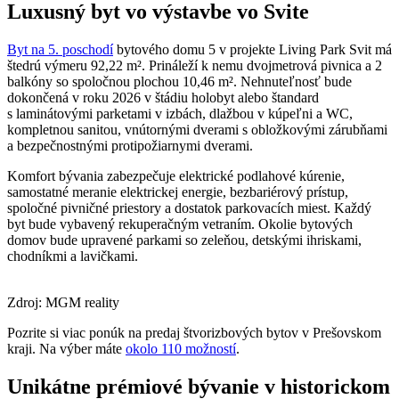
Luxusný byt vo výstavbe vo Svite
Byt na 5. poschodí
bytového domu 5 v projekte Living Park Svit má
štedrú výmeru 92,22 m². Prináleží k nemu dvojmetrová pivnica a 2
balkóny so spoločnou plochou 10,46 m². Nehnuteľnosť bude
dokončená v roku 2026 v štádiu holobyt alebo štandard
s laminátovými parketami v izbách, dlažbou v kúpeľni a WC,
kompletnou sanitou, vnútornými dverami s obložkovými zárubňami
a bezpečnostnými protipožiarnymi dverami.
Komfort bývania zabezpečuje elektrické podlahové kúrenie,
samostatné meranie elektrickej energie, bezbariérový prístup,
spoločné pivničné priestory a dostatok parkovacích miest. Každý
byt bude vybavený rekuperačným vetraním. Okolie bytových
domov bude upravené parkami so zeleňou, detskými ihriskami,
chodníkmi a lavičkami.
Zdroj: MGM reality
Pozrite si viac ponúk na predaj štvorizbových bytov v Prešovskom
kraji. Na výber máte
okolo 110 možností
.
Unikátne prémiové bývanie v historickom