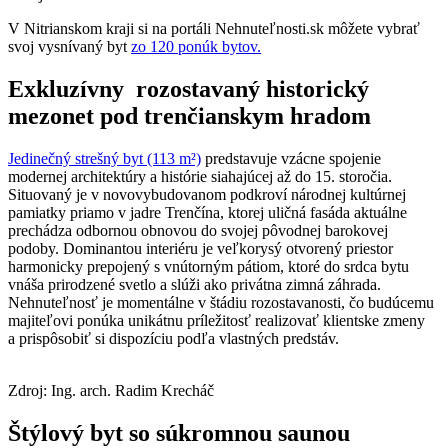
V Nitrianskom kraji si na portáli Nehnuteľnosti.sk môžete vybrať
svoj vysnívaný byt
zo 120 ponúk bytov.
Exkluzívny rozostavaný historický
mezonet pod trenčianskym hradom
Jedinečný strešný byt (113 m²)
predstavuje vzácne spojenie
modernej architektúry a histórie siahajúcej až do 15. storočia.
Situovaný je v novovybudovanom podkroví národnej kultúrnej
pamiatky priamo v jadre Trenčína, ktorej uličná fasáda aktuálne
prechádza odbornou obnovou do svojej pôvodnej barokovej
podoby. Dominantou interiéru je veľkorysý otvorený priestor
harmonicky prepojený s vnútorným pátiom, ktoré do srdca bytu
vnáša prirodzené svetlo a slúži ako privátna zimná záhrada.
Nehnuteľnosť je momentálne v štádiu rozostavanosti, čo budúcemu
majiteľovi ponúka unikátnu príležitosť realizovať klientske zmeny
a prispôsobiť si dispozíciu podľa vlastných predstáv.
Zdroj: Ing. arch. Radim Krecháč
Štýlový byt so súkromnou saunou