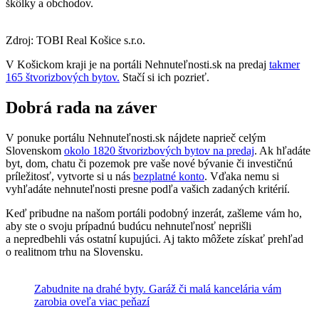
škôlky a obchodov.
Zdroj: TOBI Real Košice s.r.o.
V Košickom kraji je na portáli Nehnuteľnosti.sk na predaj
takmer
165 štvorizbových bytov.
Stačí si ich pozrieť.
Dobrá rada na záver
V ponuke portálu Nehnuteľnosti.sk nájdete naprieč celým
Slovenskom
okolo 1820 štvorizbových bytov na predaj
. Ak hľadáte
byt, dom, chatu či pozemok pre vaše nové bývanie či investičnú
príležitosť, vytvorte si u nás
bezplatné konto
. Vďaka nemu si
vyhľadáte nehnuteľnosti presne podľa vašich zadaných kritérií.
Keď pribudne na našom portáli podobný inzerát, zašleme vám ho,
aby ste o svoju prípadnú budúcu nehnuteľnosť neprišli
a nepredbehli vás ostatní kupujúci. Aj takto môžete získať prehľad
o realitnom trhu na Slovensku.
Zabudnite na drahé byty. Garáž či malá kancelária vám
zarobia oveľa viac peňazí