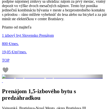
podpise nájomnej zmluvy sa uhrádza: nájom za prvý mesiac, vratný
depozit vo výške dvoch mesačných nájmov. Tento byt ponúka
jedinečnú kombináciu bývania v meste a bezprostredného kontaktu
s prírodou – ráno môžete vybehnúť do lesa alebo na bicykel a za pár
minút ste električkou v centre Bratislavy.
Priamo od majiteľa
1 izbový byt Slovensko Prenájom
800 €/mes.
19,05 €/m²/mes.
TOP
Prenájom 1,5-izbového bytu s
predzáhradkou
Vajnorská, Bratislava-Nové Mesto, okres Bratislava III