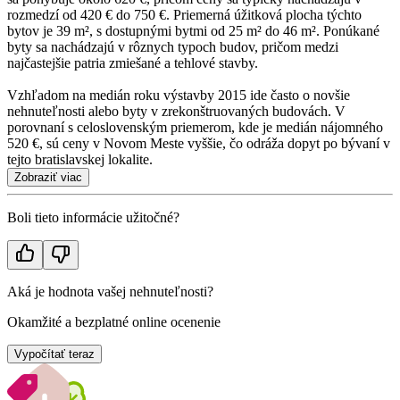
rozmedzí od 420 € do 750 €. Priemerná úžitková plocha týchto
bytov je 39 m², s dostupnými bytmi od 25 m² do 46 m². Ponúkané
byty sa nachádzajú v rôznych typoch budov, pričom medzi
najčastejšie patria zmiešané a tehlové stavby.
Vzhľadom na medián roku výstavby 2015 ide často o novšie
nehnuteľnosti alebo byty v zrekonštruovaných budovách. V
porovnaní s celoslovenským priemerom, kde je medián nájomného
520 €, sú ceny v Novom Meste vyššie, čo odráža dopyt po bývaní v
tejto bratislavskej lokalite.
Zobraziť viac
Boli tieto informácie užitočné?
Aká je hodnota vašej nehnuteľnosti?
Okamžité a bezplatné online ocenenie
Vypočítať teraz