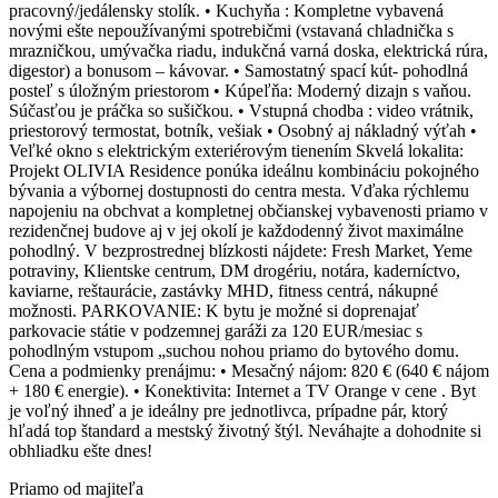
pracovný/jedálensky stolík. • Kuchyňa : Kompletne vybavená
novými ešte nepoužívanými spotrebičmi (vstavaná chladnička s
mrazničkou, umývačka riadu, indukčná varná doska, elektrická rúra,
digestor) a bonusom – kávovar. • Samostatný spací kút- pohodlná
posteľ s úložným priestorom • Kúpeľňa: Moderný dizajn s vaňou.
Súčasťou je práčka so sušičkou. • Vstupná chodba : video vrátnik,
priestorový termostat, botník, vešiak • Osobný aj nákladný výťah •
Veľké okno s elektrickým exteriérovým tienením Skvelá lokalita:
Projekt OLIVIA Residence ponúka ideálnu kombináciu pokojného
bývania a výbornej dostupnosti do centra mesta. Vďaka rýchlemu
napojeniu na obchvat a kompletnej občianskej vybavenosti priamo v
rezidenčnej budove aj v jej okolí je každodenný život maximálne
pohodlný. V bezprostrednej blízkosti nájdete: Fresh Market, Yeme
potraviny, Klientske centrum, DM drogériu, notára, kaderníctvo,
kaviarne, reštaurácie, zastávky MHD, fitness centrá, nákupné
možnosti. PARKOVANIE: K bytu je možné si doprenajať
parkovacie státie v podzemnej garáži za 120 EUR/mesiac s
pohodlným vstupom „suchou nohou priamo do bytového domu.
Cena a podmienky prenájmu: • Mesačný nájom: 820 € (640 € nájom
+ 180 € energie). • Konektivita: Internet a TV Orange v cene . Byt
je voľný ihneď a je ideálny pre jednotlivca, prípadne pár, ktorý
hľadá top štandard a mestský životný štýl. Neváhajte a dohodnite si
obhliadku ešte dnes!
Priamo od majiteľa