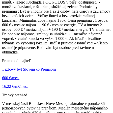
minút, • jazero Kuchajda a OC POLUS v pešej dostupnosti, •
množstvo kaviarní, reštaurácií, služieb aj zelene. Podmienky
prenájmu : Byt je vhodný pre 1 až 2 osoby, nefajčiarov a záujemcov
bez domácich zvierat. Voľný ihneď a bez provízie realitnej
kancelárii. Minimálna doba nájmu 1 rok. Cena prenájmu : 1 osoba:
600 € / mesiac nájom + 190 € / mesiac energie, TV a internet 2
osoby: 650 € / mesiac nájom + 190 € / mesiac energie, TV a internet
Pri podpise nájomnej zmluvy sa uhrádza: • 1 mesačné nájomné
vopred, • vratná kaucia vo výške 1 000 €. Ak hľadáte kvalitné
bývanie vo výbornej lokalite, stačí si priniesť osobné veci – všetko
ostatné je pripravené. Radi vám byt osobne predstavíme na
obhliadke.
Priamo od majiteľa
1 izbový byt Slovensko Prenájom
600 €/mes.
16,22 €/m²/mes.
Trhový prehľad
V mestskej časti Bratislava-Nové Mesto je aktuálne v ponuke 36
jednoizbových bytov na prenájom. Medián mesačného nájomného
sa pohybuje okolo 620 €, pričom ceny sa typicky nachádzajú v