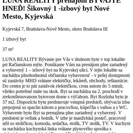
LUNA REALITY prenájom BÝVAJTE
HNEĎ! Šikovný 1 -izbový byt Nové
Mesto, Kyjevská
Kyjevská 7, Bratislava-Nové Mesto, okres Bratislava III
1 izbový byt
37 m²
LUNA REALITY Bývanie pre Vás v útulnom byte v top lokalite
pri Račianskom mýte. Ponúkame Vám na prenájom plne zariadený
a vybavený 1 – izbový byt na Kyjevskej ulici. V tejto lokalite sa
nachádza plnohodnotná občianska vybavenosť - v pešej dostupnosti
sú zastávky MHD vrátane električky, lekáreň, obchody, reštaurácie.
Do centra je to pár zastávok električkou, cesta autom do 5 minút,
všetko potrebné máte na skok. Byt sa nachádza na 2. poschodí v
zrekonštruovanom bytovom dome s výťahom. Byt Rozloha bytu je
37 m2. Dispozíciu bytu predstavuje vstupná predsieň, obývacia izba
prepojená so spacím kútom a pracovňou, kúpeľňa s vaňou a s WC.
Vybavenie bytu Byt sa prenajíma plne zariadený a vybavený. V
predsieni je vešiak a botník. V izbe je manželská posteľ, pracovný
stôl so stoličkou, komoda, sedačka, stolík, TV stolík, TV. V kuchyni
sa nachádza kuchynská linka vrátane plynového sporáka s