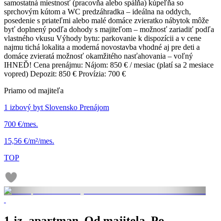
samostatná miestnosť (pracovňa alebo spálňa) kúpeľňa so
sprchovým kútom a WC predzáhradka – ideálna na oddych,
posedenie s priateľmi alebo malé domáce zvieratko nábytok môže
byť doplnený podľa dohody s majiteľom – možnosť zariadiť podľa
vlastného vkusu Výhody bytu: parkovanie k dispozícii a v cene
najmu tichá lokalita a moderná novostavba vhodné aj pre deti a
domáce zvieratá možnosť okamžitého nasťahovania – voľný
IHNEĎ! Cena prenájmu: Nájom: 850 € / mesiac (platí sa 2 mesiace
vopred) Depozit: 850 € Provízia: 700 €
Priamo od majiteľa
1 izbový byt Slovensko Prenájom
700 €/mes.
15,56 €/m²/mes.
TOP
1-iz. apartman. Od majitela. Po