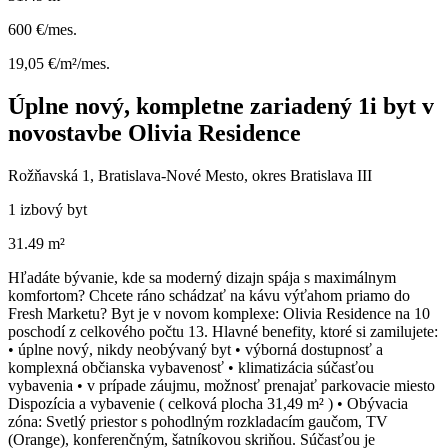
600 €/mes.
19,05 €/m²/mes.
Úplne nový, kompletne zariadený 1i byt v
novostavbe Olivia Residence
Rožňavská 1, Bratislava-Nové Mesto, okres Bratislava III
1 izbový byt
31.49 m²
Hľadáte bývanie, kde sa moderný dizajn spája s maximálnym
komfortom? Chcete ráno schádzať na kávu výťahom priamo do
Fresh Marketu? Byt je v novom komplexe: Olivia Residence na 10
poschodí z celkového počtu 13. Hlavné benefity, ktoré si zamilujete:
• úplne nový, nikdy neobývaný byt • výborná dostupnosť a
komplexná občianska vybavenosť • klimatizácia súčasťou
vybavenia • v prípade záujmu, možnosť prenajať parkovacie miesto
Dispozícia a vybavenie ( celková plocha 31,49 m² ) • Obývacia
zóna: Svetlý priestor s pohodlným rozkladacím gaučom, TV
(Orange), konferenčným, šatníkovou skriňou. Súčasťou je