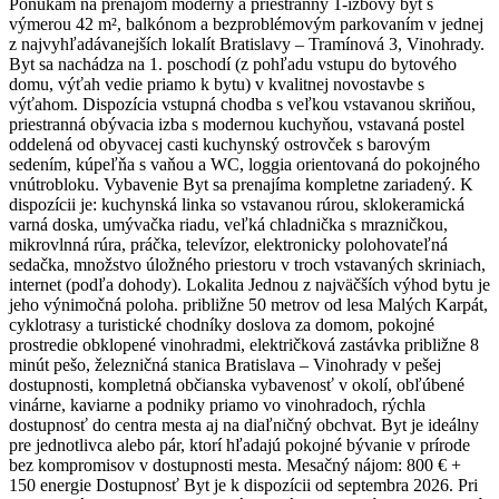
Ponúkam na prenájom moderný a priestranný 1-izbový byt s
výmerou 42 m², balkónom a bezproblémovým parkovaním v jednej
z najvyhľadávanejších lokalít Bratislavy – Tramínová 3, Vinohrady.
Byt sa nachádza na 1. poschodí (z pohľadu vstupu do bytového
domu, výťah vedie priamo k bytu) v kvalitnej novostavbe s
výťahom. Dispozícia vstupná chodba s veľkou vstavanou skriňou,
priestranná obývacia izba s modernou kuchyňou, vstavaná postel
oddelená od obyvacej casti kuchynský ostrovček s barovým
sedením, kúpeľňa s vaňou a WC, loggia orientovaná do pokojného
vnútrobloku. Vybavenie Byt sa prenajíma kompletne zariadený. K
dispozícii je: kuchynská linka so vstavanou rúrou, sklokeramická
varná doska, umývačka riadu, veľká chladnička s mrazničkou,
mikrovlnná rúra, práčka, televízor, elektronicky polohovateľná
sedačka, množstvo úložného priestoru v troch vstavaných skriniach,
internet (podľa dohody). Lokalita Jednou z najväčších výhod bytu je
jeho výnimočná poloha. približne 50 metrov od lesa Malých Karpát,
cyklotrasy a turistické chodníky doslova za domom, pokojné
prostredie obklopené vinohradmi, električková zastávka približne 8
minút pešo, železničná stanica Bratislava – Vinohrady v pešej
dostupnosti, kompletná občianska vybavenosť v okolí, obľúbené
vinárne, kaviarne a podniky priamo vo vinohradoch, rýchla
dostupnosť do centra mesta aj na diaľničný obchvat. Byt je ideálny
pre jednotlivca alebo pár, ktorí hľadajú pokojné bývanie v prírode
bez kompromisov v dostupnosti mesta. Mesačný nájom: 800 € +
150 energie Dostupnosť Byt je k dispozícii od septembra 2026. Pri