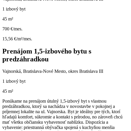
1 izbový byt
45 m²
700 €/mes.
15,56 €/m²/mes.
Prenájom 1,5-izbového bytu s
predzáhradkou
Vajnorská, Bratislava-Nové Mesto, okres Bratislava III
1 izbový byt
45 m²
Ponúkame na prenájom útulný 1,5-izbový byt s vlastnou
predzáhradkou, ktorý sa nachádza v novostavbe v pokojnej a
príjemnej lokalite na ul. Vajnorska. Byt je ideálny pre tých, ktorí
hľadajú komfort, súkromie a kontakt s prírodou, no zároveň chcú
mať všetku občiansku vybavenosť nablízku. Dispozícia a
vybavenie: priestranná obývačka spojená s kuchyňou menšia