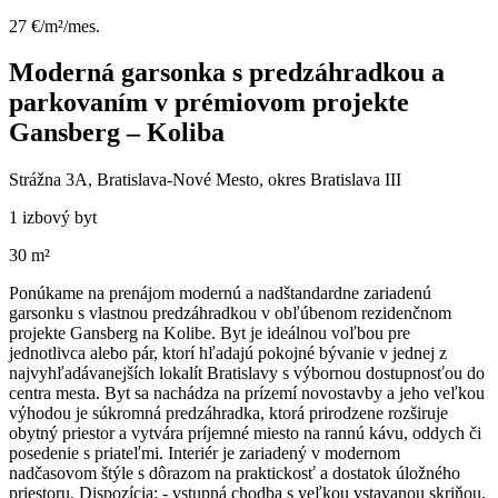
27 €/m²/mes.
Moderná garsonka s predzáhradkou a
parkovaním v prémiovom projekte
Gansberg – Koliba
Strážna 3A, Bratislava-Nové Mesto, okres Bratislava III
1 izbový byt
30 m²
Ponúkame na prenájom modernú a nadštandardne zariadenú
garsonku s vlastnou predzáhradkou v obľúbenom rezidenčnom
projekte Gansberg na Kolibe. Byt je ideálnou voľbou pre
jednotlivca alebo pár, ktorí hľadajú pokojné bývanie v jednej z
najvyhľadávanejších lokalít Bratislavy s výbornou dostupnosťou do
centra mesta. Byt sa nachádza na prízemí novostavby a jeho veľkou
výhodou je súkromná predzáhradka, ktorá prirodzene rozširuje
obytný priestor a vytvára príjemné miesto na rannú kávu, oddych či
posedenie s priateľmi. Interiér je zariadený v modernom
nadčasovom štýle s dôrazom na praktickosť a dostatok úložného
priestoru. Dispozícia: - vstupná chodba s veľkou vstavanou skriňou,