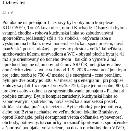
1 izbový byt
41 m²
Ponúkame na prenájom 1 - izbový byt v obytnom komplexe
KOLOSEO, Tomášikova ulica, oproti Kuchajde. Dispozícia bytu: -
vstupná chodba - rohová kuchynská linka so zabudovanými
spotrebičmi, jedálenský stôl a 4 x stolička - obývacia izba s
výstupom na balkón, nová moderná sedačka - spací priestor, nová
manželská posteľ, úložný a pracovný priestor - veľká kúpeľňa so
sprchovacím kútom, umývadlom a WC - obytná plocha bytu je 41
m2 a je orientovaný do tichého dvora - balkón o výmere 2 m2 -
uprednostňujeme nájomcov -občanov SR/ ČR, nefajčiarov a bez
domácich zvierat - byt je voľný od 1. 9. 2026 - cena prenájmu bytu
pre jednu osobu je:750,-€/ mesiac aj s energiami - cena prenájmu
bytu pre dve osoby je: 800,-€ / mesiac aj s energiami - pri podpise
zmluvy sa platí 1 x depozit vo výške 750,-€ pre jednu osobu, 800,-€
pre dve osoby - odmena za sprostredkovanie prenájmu - Platba pri
podpise zmluvy. Byt je komplet zariadený, kuchynská linka so
zabudovanými spotrebičmi, nová sedačka a manželská posteľ,
skriňa, skrinka, pračka, televízor... Byt je vhodný pre jednotlivca,
alebo pár. Byt sa nachádza vo veľmi dobrej lokalite Bratislavy,
oproti Kuchajde, pešej dostupnosti všetka občianska vybavenosť,
obchody, potraviny, kaviarničky, možnosť športovania, spoločenské
a športové podujatia, veľa zelene, na dosah obchodný dom VIVO,