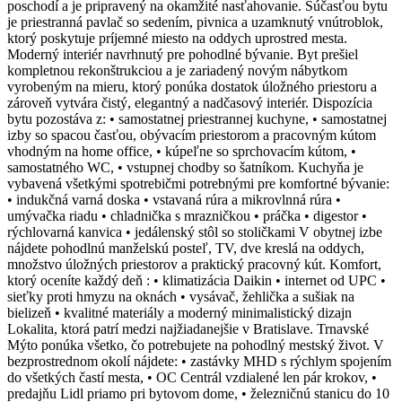
poschodí a je pripravený na okamžité nasťahovanie. Súčasťou bytu
je priestranná pavlač so sedením, pivnica a uzamknutý vnútroblok,
ktorý poskytuje príjemné miesto na oddych uprostred mesta.
Moderný interiér navrhnutý pre pohodlné bývanie. Byt prešiel
kompletnou rekonštrukciou a je zariadený novým nábytkom
vyrobeným na mieru, ktorý ponúka dostatok úložného priestoru a
zároveň vytvára čistý, elegantný a nadčasový interiér. Dispozícia
bytu pozostáva z: • samostatnej priestrannej kuchyne, • samostatnej
izby so spacou časťou, obývacím priestorom a pracovným kútom
vhodným na home office, • kúpeľne so sprchovacím kútom, •
samostatného WC, • vstupnej chodby so šatníkom. Kuchyňa je
vybavená všetkými spotrebičmi potrebnými pre komfortné bývanie:
• indukčná varná doska • vstavaná rúra a mikrovlnná rúra •
umývačka riadu • chladnička s mrazničkou • práčka • digestor •
rýchlovarná kanvica • jedálenský stôl so stoličkami V obytnej izbe
nájdete pohodlnú manželskú posteľ, TV, dve kreslá na oddych,
množstvo úložných priestorov a praktický pracovný kút. Komfort,
ktorý oceníte každý deň : • klimatizácia Daikin • internet od UPC •
sieťky proti hmyzu na oknách • vysávač, žehlička a sušiak na
bielizeň • kvalitné materiály a moderný minimalistický dizajn
Lokalita, ktorá patrí medzi najžiadanejšie v Bratislave. Trnavské
Mýto ponúka všetko, čo potrebujete na pohodlný mestský život. V
bezprostrednom okolí nájdete: • zastávky MHD s rýchlym spojením
do všetkých častí mesta, • OC Centrál vzdialené len pár krokov, •
predajňu Lidl priamo pri bytovom dome, • železničnú stanicu do 10