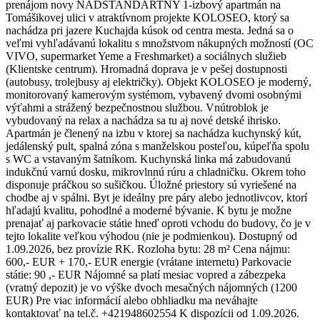
prenájom novy NADSTANDARTNY 1-izbový apartmán na
Tomášikovej ulici v atraktívnom projekte KOLOSEO, ktorý sa
nachádza pri jazere Kuchajda kúsok od centra mesta. Jedná sa o
veľmi vyhľadávanú lokalitu s množstvom nákupných možností (OC
VIVO, supermarket Yeme a Freshmarket) a sociálnych služieb
(Klientske centrum). Hromadná doprava je v pešej dostupnosti
(autobusy, trolejbusy aj električky). Objekt KOLOSEO je moderný,
monitorovaný kamerovým systémom, vybavený dvomi osobnými
výťahmi a strážený bezpečnostnou službou. Vnútroblok je
vybudovaný na relax a nachádza sa tu aj nové detské ihrisko.
Apartmán je členený na izbu v ktorej sa nachádza kuchynský kút,
jedálenský pult, spalná zóna s manželskou posteľou, kúpeľňa spolu
s WC a vstavaným šatníkom. Kuchynská linka má zabudovanú
indukčnú varnú dosku, mikrovlnnú rúru a chladničku. Okrem toho
disponuje práčkou so sušičkou. Úložné priestory sú vyriešené na
chodbe aj v spálni. Byt je ideálny pre páry alebo jednotlivcov, ktorí
hľadajú kvalitu, pohodlné a moderné bývanie. K bytu je možne
prenajať aj parkovacie státie hneď oproti vchodu do budovy, čo je v
tejto lokalite veľkou výhodou (nie je podmienkou). Dostupný od
1.09.2026, bez provízie RK. Rozloha bytu: 28 m² Cena nájmu:
600,- EUR + 170,- EUR energie (vrátane internetu) Parkovacie
státie: 90 ,- EUR Nájomné sa platí mesiac vopred a zábezpeka
(vratný depozit) je vo výške dvoch mesačných nájomných (1200
EUR) Pre viac informácií alebo obhliadku ma neváhajte
kontaktovať na tel.č. +421948602554 K dispozícii od 1.09.2026.