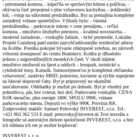
- priestranná komora, - kúpeľňa so sprchovým kútom a práčkou, -
obývacia časť prepojená s plne vybavenou kuchyňou, - jedálenský
kút, - vstup na súkromnú predzáhradku. Byt sa prenajíma kompletne
zariadený vrátane spotrebičov. Výhody bytu: - vlastná
predzáhradka, - parkovacie miesto v cene prenájmu, - veľká
komora, - množstvo úložného priestoru, - kvalitná novostavba, -
moderné zariadenie, - vonkajšie žalúzie, - tiché prostredie. Lokalita
Projekt Gansberg patrí medzi najvyhľadávanejšie rezidenčné adresy
na Kolibe. Ponúka pokojné bývanie obklopené zeleňou, no zároveň
výbornú dostupnosť do centra Bratislavy. Koliba je dlhodobo
jednou z najprestížnejších mestských častí. V okolí nájdete
množstvo možností na šport a oddych – lesopark, turistické a
cyklistické trasy, Kamzík. Samozrejmosťou je kompletná občianska
vybavenosť, zastávky MHD, potraviny, kaviarne aj rýchle napojenie
na hlavné dopravné ťahy. Byt je pripravený na okamžité
nasťahovanie. Obhliadky je možné po dohode. Byt je vhodný pre
jednotlivca, pár, bez zvierat, bez detí. Parkovanie vonkajšie. CENA
810€ mesačne, plus energie 180€. SPOLU 990€, vrátane
parkovacieho miesta. Depozit vo výške 990€. Provízia RK.
Zodpovedný maklér: Samuel Petrovský INVEREST, s.r.o. Tel.:
+421 902 362 533 E-mail: petrovsky@inverest.sk Text inzerátu a
fotografie sú autorským dielom spoločnosti INVEREST, s.r.o. a bez
ich súhlasu ich nie je možné kopírovať.
INVEREST s. r. o.