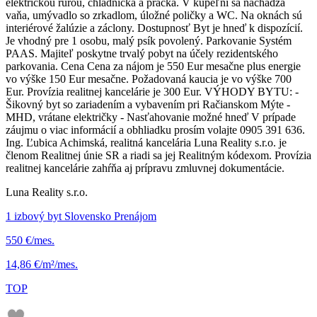
elektrickou rúrou, chladnička a práčka. V kúpeľni sa nachádza
vaňa, umývadlo so zrkadlom, úložné poličky a WC. Na oknách sú
interiérové žalúzie a záclony. Dostupnosť Byt je hneď k dispozícií.
Je vhodný pre 1 osobu, malý psík povolený. Parkovanie Systém
PAAS. Majiteľ poskytne trvalý pobyt na účely rezidentského
parkovania. Cena Cena za nájom je 550 Eur mesačne plus energie
vo výške 150 Eur mesačne. Požadovaná kaucia je vo výške 700
Eur. Provízia realitnej kancelárie je 300 Eur. VÝHODY BYTU: -
Šikovný byt so zariadením a vybavením pri Račianskom Mýte -
MHD, vrátane električky - Nasťahovanie možné hneď V prípade
záujmu o viac informácií a obhliadku prosím volajte 0905 391 636.
Ing. Ľubica Achimská, realitná kancelária Luna Reality s.r.o. je
členom Realitnej únie SR a riadi sa jej Realitným kódexom. Provízia
realitnej kancelárie zahŕňa aj prípravu zmluvnej dokumentácie.
Luna Reality s.r.o.
1 izbový byt Slovensko Prenájom
550 €/mes.
14,86 €/m²/mes.
TOP