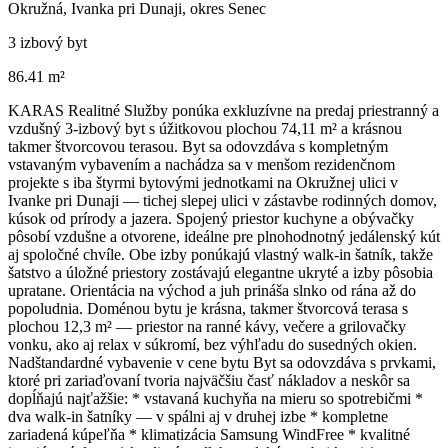
Okružná, Ivanka pri Dunaji, okres Senec
3 izbový byt
86.41 m²
KARAS Realitné Služby ponúka exkluzívne na predaj priestranný a
vzdušný 3-izbový byt s úžitkovou plochou 74,11 m² a krásnou
takmer štvorcovou terasou. Byt sa odovzdáva s kompletným
vstavaným vybavením a nachádza sa v menšom rezidenčnom
projekte s iba štyrmi bytovými jednotkami na Okružnej ulici v
Ivanke pri Dunaji — tichej slepej ulici v zástavbe rodinných domov,
kúsok od prírody a jazera. Spojený priestor kuchyne a obývačky
pôsobí vzdušne a otvorene, ideálne pre plnohodnotný jedálenský kút
aj spoločné chvíle. Obe izby ponúkajú vlastný walk-in šatník, takže
šatstvo a úložné priestory zostávajú elegantne ukryté a izby pôsobia
upratane. Orientácia na východ a juh prináša slnko od rána až do
popoludnia. Doménou bytu je krásna, takmer štvorcová terasa s
plochou 12,3 m² — priestor na ranné kávy, večere a grilovačky
vonku, ako aj relax v súkromí, bez výhľadu do susedných okien.
Nadštandardné vybavenie v cene bytu Byt sa odovzdáva s prvkami,
ktoré pri zariaďovaní tvoria najväčšiu časť nákladov a neskôr sa
dopĺňajú najťažšie: * vstavaná kuchyňa na mieru so spotrebičmi *
dva walk-in šatníky — v spálni aj v druhej izbe * kompletne
zariadená kúpeľňa * klimatizácia Samsung WindFree * kvalitné