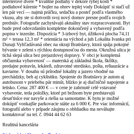
interiérové dvere * kvalitné podlahy v dekóre rybej kosti *
podlahové kúrenie * bojler na ohrev teplej vody Dokúpiť si stačí už
len pár vecí — najmä práčku, sedačku a posteľ podľa vlastného
vkusu, aby ste si dotvorili svoj nový domov presne podľa svojich
predstáv. Fotografie zachytávajú aktuálny stav rozpracovanosti. Byt
bude pred odovzdaním kompletne dokončený a vybavený podľa
popisu v inzeráte. Dispozícia * 3-izbový byt, úžitková plocha 74,11
m² + terasa 12,3 m² * orientácia na východ a juh Lokalita Ivanka pri
Dunaji Vyhľadávaná obec na okraji Bratislavy, ktorá spája pokojné
bývanie v zeleni s rýchlou dostupnosťou do mesta. Okružná ulica je
tichá slepá ulica bez prejazdovej dopravy. V obci je kompletná
občianska vybavenosť — materská aj základná škola, škôlky,
predajne potravín, lekáreň, zdravotné stredisko, pošta, reštaurácie a
kaviarne. V dosahu sú prírodné lokality a jazero vhodné na
prechádzky, beh aj cyklistiku. Spojenie do Bratislavy je autom aj
autobusom v priebehu pár minút, blízko je aj diaľničné napojenie a
letisko. Cena: 287 400 € — v cene je zahrnuté celé vstavané
vybavenie, teda položky, ktoré pri bežnom byte predstavujú
desaťtisíce eur navyše a riešia sa samostatne. K bytu je možné
dokúpiť vonkajšie parkovacie státie za 6 000 €. Pre viac informácií,
fotografií alebo v prípade záujmu o obhliadku ma neváhajte
kontaktovať na tel. č. 0944 44 62 63
Realitná kancelária