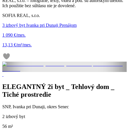
REAL, s.r.o. – fotografie, texty, videá a pod. sú autorským dielom.
Ich použitie bez súhlasu nie je dovolené.
SOFIA REAL, s.r.o.
3 izbový byt Ivanka pri Dunaji Prenájom
1 090 €/mes.
13,13 €/m²/mes.
ELEGANTNÝ 2i byt _ Tehlový dom _
Tiché prostredie
SNP, Ivanka pri Dunaji, okres Senec
2 izbový byt
56 m²