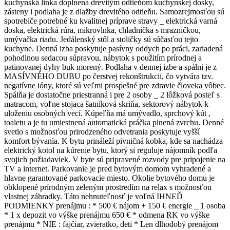
kuchynská linka doplnená drevitým odtieňom kuchynskej dosky,
zásteny i podlaha je z dlažby drevitého odtieňu. Samozrejmosťou sú
spotrebiče potrebné ku kvalitnej príprave stravy _ elektrická varná
doska, elektrická rúra, mikrovlnka, chladnička s mrazničkou,
umývačka riadu. Jedálenský stôl a stoličky sú súčasťou tejto
kuchyne. Denná izba poskytuje pasívny oddych po práci, zariadená
pohodlnou sedacou súpravou, nábytok s použitím prírodnej a
patinovanej dyhy buk morený. Podlaha v dennej izbe a spálni je z
MASÍVNÉHO DUBU po čerstvej rekonštrukcii, čo vytvára tzv.
negatívne ióny, ktoré sú veľmi prospešné pre zdravie človeka vôbec.
Spálňa je dostatočne priestranná i pre 2 osoby _ 2 lôžková posteľ s
matracom, voľne stojaca šatníková skriňa, sektorový nábytok k
uloženiu osobných vecí. Kúpeľňa má umývadlo, sprchový kút ,
toaletu a je tu umiestnená automatická práčka plnená zvrchu. Denné
svetlo s možnosťou prirodzeného odvetrania poskytuje vyšší
komfort bývania. K bytu prináleží pivničná kobka, kde sa nachádza
elektrický kotol na kúrenie bytu, ktorý si reguluje nájomník podľa
svojich požiadaviek. V byte sú pripravené rozvody pre pripojenie na
TV a internet. Parkovanie je pred bytovým domom vyhradené a
hlavne garantované parkovacie miesto. Okolie bytového domu je
obklopené prírodným zeleným prostredím na relax s možnosťou
vlastnej záhradky. Táto nehnuteľnosť je voľná IHNEĎ
PODMIENKY prenájmu : * 500 € nájom + 150 € energie _ 1 osoba
* 1 x depozit vo výške prenájmu 650 € * odmena RK vo výške
prenájmu * NIE : fajčiar, zvieratko, deti * Len dlhodobý prenájom