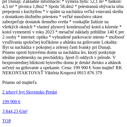
pri Dunaji. Základné informácie: * výmera bytu: 52,1 m² * balkón:
4,5 m² * pivnica 1,8m2 * Spolu 58,4m2 * priestranná obývacia izba
prepojená s kuchyňou * v spálni sa nachádza veľká vstavaná skriňa
s dostatkom úložného priestoru * veľké množstvo okien
zabezpečuje dostatok denného svetla * vonkajšie žalúzie na
všetkých oknách * vlastný plynový kondenzačný kotol a kúrenie *
kotol vymenený v roku 2023 * mesačné náklady približne 140 € pre
2 osoby * internet: optika * vyhradené parkovacie miesto * možnosť
využívania spoločnej kočikárne a altánku na grilovanie Lokalita:
Byt sa nachádza v pokojnej a zelenej časti Ivanky pri Dunaji.
Priamo oproti bytovému domu sa nachádza les, ktorý poskytuje
ideálne podmienky na prechádzky, šport či oddych v prírode. V
bezprostrednej blízkosti bytového domu je detské ihrisko a altánok
určený na grilovanie a opekanie. Cena: 199 900 € Som majiteľ RK
NEKONTAKTOVAŤ Viktória Krupová 0915 876 379
Priamo od majiteľa
2 izbový byt Slovensko Predaj
199 900 €
3 844,23 €/m²
TOP