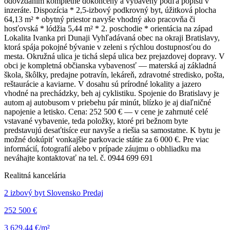
odovzdaním kompletne dokončený a vybavený podľa popisu v
inzeráte. Dispozícia * 2,5-izbový podkrovný byt, úžitková plocha
64,13 m² * obytný priestor navyše vhodný ako pracovňa či
hosťovská * lódžia 5,44 m² * 2. poschodie * orientácia na západ
Lokalita Ivanka pri Dunaji Vyhľadávaná obec na okraji Bratislavy,
ktorá spája pokojné bývanie v zeleni s rýchlou dostupnosťou do
mesta. Okružná ulica je tichá slepá ulica bez prejazdovej dopravy. V
obci je kompletná občianska vybavenosť — materská aj základná
škola, škôlky, predajne potravín, lekáreň, zdravotné stredisko, pošta,
reštaurácie a kaviarne. V dosahu sú prírodné lokality a jazero
vhodné na prechádzky, beh aj cyklistiku. Spojenie do Bratislavy je
autom aj autobusom v priebehu pár minút, blízko je aj diaľničné
napojenie a letisko. Cena: 252 500 € — v cene je zahrnuté celé
vstavané vybavenie, teda položky, ktoré pri bežnom byte
predstavujú desaťtisíce eur navyše a riešia sa samostatne. K bytu je
možné dokúpiť vonkajšie parkovacie státie za 6 000 €. Pre viac
informácií, fotografií alebo v prípade záujmu o obhliadku ma
neváhajte kontaktovať na tel. č. 0944 699 691
Realitná kancelária
2 izbový byt Slovensko Predaj
252 500 €
3 629,44 €/m²