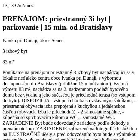
13,13 €/m²/mes.
PRENÁJOM: priestranný 3i byt |
parkovanie | 15 min. od Bratislavy
Ivanka pri Dunaji, okres Senec
3 izbový byt
83 m²
Ponúkame na prenájom priestranný 3-izbový byt nachádzajúci sa v
lokalite neďaleko centra obce Ivanka pri Dunaji, s výbornou
dostupnosťou do Bratislavy (približne 15 minút autom). Byt má
výmeru 83 m², nachádza sa na 2. nadzemnom podlaží bytového
domu bez výťahu a jeho súčasťou je priechodná terasa (so vstupom
do bytu). DISPOZÍCIA - vstupná chodba so vstavaným šatníkom, -
priestranná obývacia izba prepojená s kuchyňou a jedálenskou
časťou (obývacia izba je priechodná), - 2 samostatné spálne, -
kúpeľňa so sprchovacím kútom a WC, - samostatné WC.
ZARIADENIE Byt bude odovzdaný zariadený podľa dohody s
prenajímateľom. ZARIADENIE zobrazené na fotografiách slúži len
na ILUSTRAČNÉ účely a pred odovzdaním bytu bude s výnimkou
vstavaného vybavenia odstránené. V byte zostane k dispozícii: -