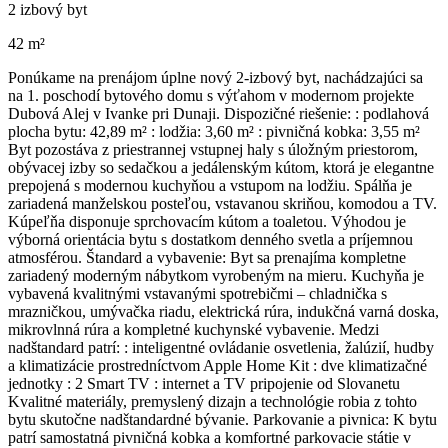
2 izbový byt
42 m²
Ponúkame na prenájom úplne nový 2-izbový byt, nachádzajúci sa
na 1. poschodí bytového domu s výťahom v modernom projekte
Dubová Alej v Ivanke pri Dunaji. Dispozičné riešenie: : podlahová
plocha bytu: 42,89 m² : lodžia: 3,60 m² : pivničná kobka: 3,55 m²
Byt pozostáva z priestrannej vstupnej haly s úložným priestorom,
obývacej izby so sedačkou a jedálenským kútom, ktorá je elegantne
prepojená s modernou kuchyňou a vstupom na lodžiu. Spálňa je
zariadená manželskou posteľou, vstavanou skriňou, komodou a TV.
Kúpeľňa disponuje sprchovacím kútom a toaletou. Výhodou je
výborná orientácia bytu s dostatkom denného svetla a príjemnou
atmosférou. Štandard a vybavenie: Byt sa prenajíma kompletne
zariadený moderným nábytkom vyrobeným na mieru. Kuchyňa je
vybavená kvalitnými vstavanými spotrebičmi – chladnička s
mrazničkou, umývačka riadu, elektrická rúra, indukčná varná doska,
mikrovlnná rúra a kompletné kuchynské vybavenie. Medzi
nadštandard patrí: : inteligentné ovládanie osvetlenia, žalúzií, hudby
a klimatizácie prostredníctvom Apple Home Kit : dve klimatizačné
jednotky : 2 Smart TV : internet a TV pripojenie od Slovanetu
Kvalitné materiály, premyslený dizajn a technológie robia z tohto
bytu skutočne nadštandardné bývanie. Parkovanie a pivnica: K bytu
patrí samostatná pivničná kobka a komfortné parkovacie státie v