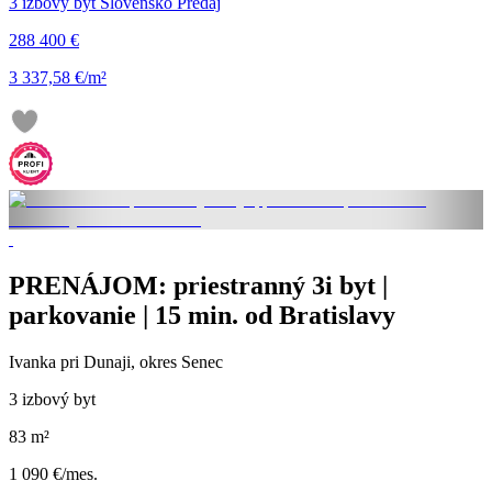
3 izbový byt Slovensko Predaj
288 400 €
3 337,58 €/m²
PRENÁJOM: priestranný 3i byt |
parkovanie | 15 min. od Bratislavy
Ivanka pri Dunaji, okres Senec
3 izbový byt
83 m²
1 090 €/mes.