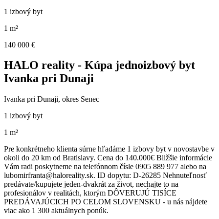
1 izbový byt
1 m²
140 000 €
HALO reality - Kúpa jednoizbový byt
Ivanka pri Dunaji
Ivanka pri Dunaji, okres Senec
1 izbový byt
1 m²
Pre konkrétneho klienta súrne hľadáme 1 izbovy byt v novostavbe v
okoli do 20 km od Bratislavy. Cena do 140.000€ Bližšie informácie
Vám radi poskytneme na telefónnom čísle 0905 889 977 alebo na
lubomirfranta@haloreality.sk. ID dopytu: D-26285 Nehnuteľnosť
predávate/kupujete jeden-dvakrát za život, nechajte to na
profesionálov v realitách, ktorým DÔVERUJÚ TISÍCE
PREDÁVAJÚCICH PO CELOM SLOVENSKU - u nás nájdete
viac ako 1 300 aktuálnych ponúk.