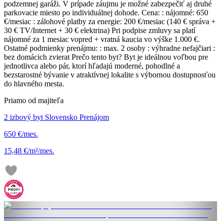
podzemnej garáži. V prípade záujmu je možné zabezpečiť aj druhé
parkovacie miesto po individuálnej dohode. Cena: : nájomné: 650
€/mesiac : zálohové platby za energie: 200 €/mesiac (140 € správa +
30 € TV/Internet + 30 € elektrina) Pri podpise zmluvy sa platí
nájomné za 1 mesiac vopred + vratná kaucia vo výške 1.000 €.
Ostatné podmienky prenájmu: : max. 2 osoby : výhradne nefajčiari :
bez domácich zvierat Prečo tento byt? Byt je ideálnou voľbou pre
jednotlivca alebo pár, ktorí hľadajú moderné, pohodlné a
bezstarostné bývanie v atraktívnej lokalite s výbornou dostupnosťou
do hlavného mesta.
Priamo od majiteľa
2 izbový byt Slovensko Prenájom
650 €/mes.
15,48 €/m²/mes.