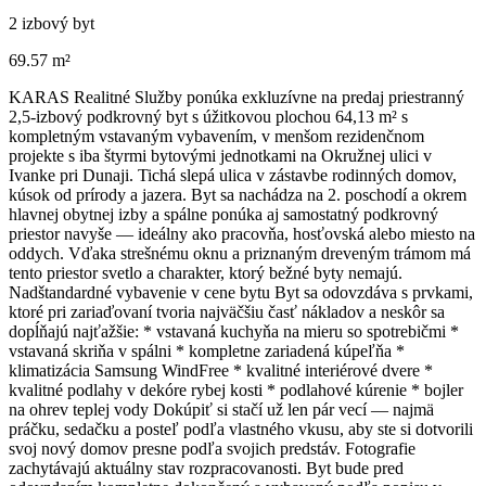
2 izbový byt
69.57 m²
KARAS Realitné Služby ponúka exkluzívne na predaj priestranný
2,5-izbový podkrovný byt s úžitkovou plochou 64,13 m² s
kompletným vstavaným vybavením, v menšom rezidenčnom
projekte s iba štyrmi bytovými jednotkami na Okružnej ulici v
Ivanke pri Dunaji. Tichá slepá ulica v zástavbe rodinných domov,
kúsok od prírody a jazera. Byt sa nachádza na 2. poschodí a okrem
hlavnej obytnej izby a spálne ponúka aj samostatný podkrovný
priestor navyše — ideálny ako pracovňa, hosťovská alebo miesto na
oddych. Vďaka strešnému oknu a priznaným dreveným trámom má
tento priestor svetlo a charakter, ktorý bežné byty nemajú.
Nadštandardné vybavenie v cene bytu Byt sa odovzdáva s prvkami,
ktoré pri zariaďovaní tvoria najväčšiu časť nákladov a neskôr sa
dopĺňajú najťažšie: * vstavaná kuchyňa na mieru so spotrebičmi *
vstavaná skriňa v spálni * kompletne zariadená kúpeľňa *
klimatizácia Samsung WindFree * kvalitné interiérové dvere *
kvalitné podlahy v dekóre rybej kosti * podlahové kúrenie * bojler
na ohrev teplej vody Dokúpiť si stačí už len pár vecí — najmä
práčku, sedačku a posteľ podľa vlastného vkusu, aby ste si dotvorili
svoj nový domov presne podľa svojich predstáv. Fotografie
zachytávajú aktuálny stav rozpracovanosti. Byt bude pred