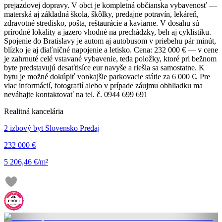
prejazdovej dopravy. V obci je kompletná občianska vybavenosť —
materská aj základná škola, škôlky, predajne potravín, lekáreň,
zdravotné stredisko, pošta, reštaurácie a kaviarne. V dosahu sú
prírodné lokality a jazero vhodné na prechádzky, beh aj cyklistiku.
Spojenie do Bratislavy je autom aj autobusom v priebehu pár minút,
blízko je aj diaľničné napojenie a letisko. Cena: 232 000 € — v cene
je zahrnuté celé vstavané vybavenie, teda položky, ktoré pri bežnom
byte predstavujú desaťtisíce eur navyše a riešia sa samostatne. K
bytu je možné dokúpiť vonkajšie parkovacie státie za 6 000 €. Pre
viac informácií, fotografií alebo v prípade záujmu obhliadku ma
neváhajte kontaktovať na tel. č. 0944 699 691
Realitná kancelária
2 izbový byt Slovensko Predaj
232 000 €
5 206,46 €/m²