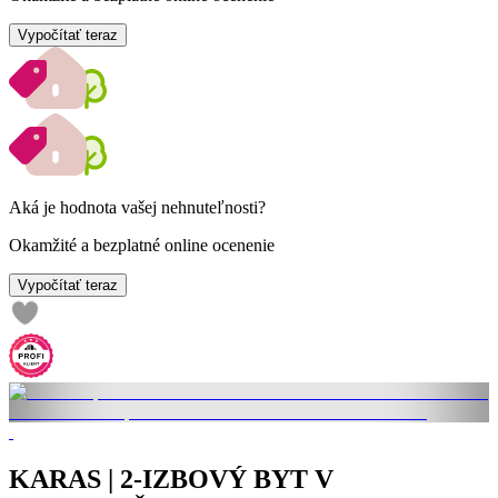
Vypočítať teraz
Aká je hodnota vašej nehnuteľnosti?
Okamžité a bezplatné online ocenenie
Vypočítať teraz
KARAS | 2-IZBOVÝ BYT V