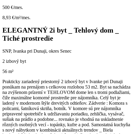
500 €/mes.
8,93 €/m²/mes.
ELEGANTNÝ 2i byt _ Tehlový dom _
Tiché prostredie
SNP, Ivanka pri Dunaji, okres Senec
2 izbový byt
56 m²
Prakticky zariadený priestorný 2 izbový byt v Ivanke pri Dunaji
ponúkam na prenájom s celkovou rozlohou 53 m2. Byt sa nachádza
na zvýšenom prízemí v TEHLOVOM dome len s tromi podlažiami,
čiže maximálne komorné prostredie pre nájomníka. Celý byt je
ladený v modernom štýle drevitých odtieňov. Zádverie : Komora s
policami, šatníková skriňa, botník. V komore sú pre nájomníka
pripravené spotrebiče k udržiavaniu poriadku, zehlička, vysávač,
sušiak na prádlo a podobne... rovnako je vhodná na uskladnenie
rôzných osobných vecí - topánky, kufre a pod. Samostatná kuchyňa
s nový nábytkom v kombinácii aktuálnych trendov _ Biela