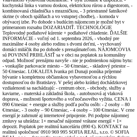
kuchynská linka s varnou doskou, elektrickou rúrou a digestorom, -
kombinovaná chladnička s mrazničkou, - 3 priestranné šatníkové
skrine (v oboch spálňach a vo vstupnej chodbe), - komoda v
obývacej izbe. Po dohode s budúcim nájomcom je možné byt v
primeranom rozsahu DOZARIADIŤ. TECHNOLÓGIE
Teplovodné podlahové kúrenie + podlahové chladenie. ĎALŠIE
INFORMÁCIE - voľný od 1. septembra 2026, - vhodný pre
maximálne 4 osoby alebo rodinu s dvomi deťmi, - vychovaný
domáci miláčik iba po dohode s prenajímateľom. NÁJOMCOVIA
sú POVINNÍ PRIHLÁSIŤ sa v obci na poplatok za komunálny
odpad. Možnosť prenájmu navyše - nie je podmienkou nájmu bytu:
- vonkajšie parkovacie miesto – 50 €/mesiac, - skladový priestor –
50 €/mesiac. LOKALITA Ivanka pri Dunaji ponúka príjemné
bývanie s kompletnou občianskou vybavenosťou a rýchlou
dostupnosťou do Bratislavy. V pešej alebo krátkej dochádzkovej
vzdialenosti sa nachádzajú: - centrum obce, - obchody, služby a
kaviarne, - materská a základná škola, - autobusová aj vlaková
doprava, - možnosti športového a voľnočasového vyžitia. CENA 1
090 €/mesiac + energie a služby podľa počtu osôb: - 2 osoby – 80
€/mesiac, - 3 osoby – 90 €/mesiac, - 4 osoby – 100 €/mesiac. V cene
energií je zahrnuté aj internetové pripojenie. Pri podpise nájomnej
zmluvy sa uhrádza: 1× mesačné nájomné vrátane energií + 1×
depozit. Poplatok pre realitnú kanceláriu (890 €). KONTAKT na
realitnú spoločnosť 0910 969 995 SOFIA REAL, s.r.o. © SOFIA