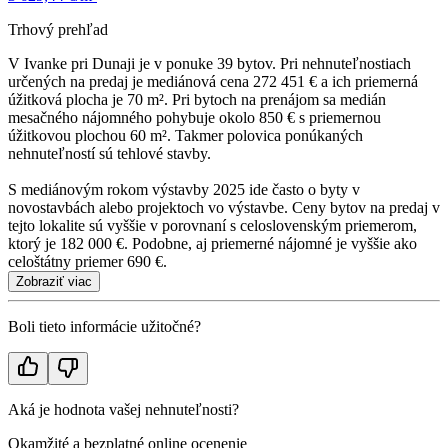
Trhový prehľad
V Ivanke pri Dunaji je v ponuke 39 bytov. Pri nehnuteľnostiach
určených na predaj je mediánová cena 272 451 € a ich priemerná
úžitková plocha je 70 m². Pri bytoch na prenájom sa medián
mesačného nájomného pohybuje okolo 850 € s priemernou
úžitkovou plochou 60 m². Takmer polovica ponúkaných
nehnuteľností sú tehlové stavby.
S mediánovým rokom výstavby 2025 ide často o byty v
novostavbách alebo projektoch vo výstavbe. Ceny bytov na predaj v
tejto lokalite sú vyššie v porovnaní s celoslovenským priemerom,
ktorý je 182 000 €. Podobne, aj priemerné nájomné je vyššie ako
celoštátny priemer 690 €.
Zobraziť viac
Boli tieto informácie užitočné?
Aká je hodnota vašej nehnuteľnosti?
Okamžité a bezplatné online ocenenie