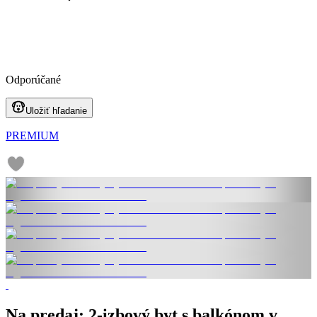
Odporúčané
Uložiť hľadanie
PREMIUM
Na predaj: 2-izbový byt s balkónom v