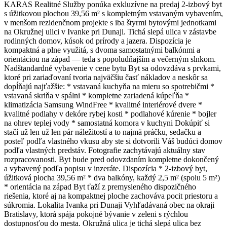
KARAS Realitné Služby ponúka exkluzívne na predaj 2-izbový byt
s úžitkovou plochou 39,56 m² s kompletným vstavaným vybavením,
v menšom rezidenčnom projekte s iba štyrmi bytovými jednotkami
na Okružnej ulici v Ivanke pri Dunaji. Tichá slepá ulica v zástavbe
rodinných domov, kúsok od prírody a jazera. Dispozícia je
kompaktná a plne využitá, s dvoma samostatnými balkónmi a
orientáciou na západ — teda s popoludňajším a večerným slnkom.
Nadštandardné vybavenie v cene bytu Byt sa odovzdáva s prvkami,
ktoré pri zariaďovaní tvoria najväčšiu časť nákladov a neskôr sa
dopĺňajú najťažšie: * vstavaná kuchyňa na mieru so spotrebičmi *
vstavaná skriňa v spálni * kompletne zariadená kúpeľňa *
klimatizácia Samsung WindFree * kvalitné interiérové dvere *
kvalitné podlahy v dekóre rybej kosti * podlahové kúrenie * bojler
na ohrev teplej vody * samostatná komora v kuchyni Dokúpiť si
stačí už len už len pár náležitostí a to najmä práčku, sedačku a
posteľ podľa vlastného vkusu aby ste si dotvorili Váš budúci domov
podľa vlastných predstáv. Fotografie zachytávajú aktuálny stav
rozpracovanosti. Byt bude pred odovzdaním kompletne dokončený
a vybavený podľa popisu v inzeráte. Dispozícia * 2-izbový byt,
úžitková plocha 39,56 m² * dva balkóny, každý 2,5 m² (spolu 5 m²)
* orientácia na západ Byt ťaží z premysleného dispozičného
riešenia, ktoré aj na kompaktnej ploche zachováva pocit priestoru a
súkromia. Lokalita Ivanka pri Dunaji Vyhľadávaná obec na okraji
Bratislavy, ktorá spája pokojné bývanie v zeleni s rýchlou
dostupnosťou do mesta. Okružná ulica je tichá slepá ulica bez