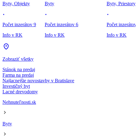
Byty, Objekty
Byty
Byty, Priestory
Počet inzerátov 9
Počet inzerátov 6
Počet inzerátov
Info v RK
Info v RK
Info v RK
Zobraziť všetky
Stánok na predaj
Farma na predaj
Najlacnejšie novostavby v Bratislave
Investičný byt
Lacné drevodomy
Nehnuteľnosti.sk
Byty