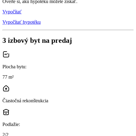
Overte si, akú hypotéku môžete získať.
Vypočítať
Vypočítať hypotéku
3 izbový byt na predaj
Plocha bytu
:
77 m²
Čiastočná rekonštrukcia
Podlažie
:
2/2