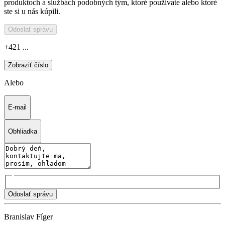
produktoch a službách podobných tým, ktoré používate alebo ktoré
ste si u nás kúpili.
Odoslať správu
+421 ...
Zobraziť číslo
Alebo
E-mail
Obhliadka
Odoslať správu
Branislav Fíger