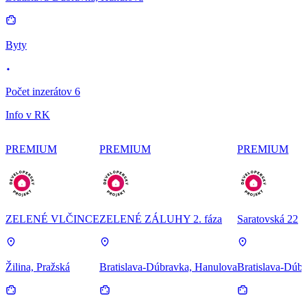
Byty
Počet inzerátov 6
Info v RK
PREMIUM
PREMIUM
PREMIUM
ZELENÉ VLČINCE
ZELENÉ ZÁLUHY 2. fáza
Saratovská 22
Žilina, Pražská
Bratislava-Dúbravka, Hanulova
Bratislava-Dúbr