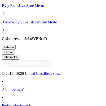
Byty Bratislava-Staré Mesto
3 izbové byty Bratislava-Staré Mesto
Číslo inzerátu: JuLr8YENruD
Telefón
E-mail
Obhliadka
© 2015 -
2026
United Classifieds s.r.o.
•
Ako inzerovať
•
Podmienky inzercie