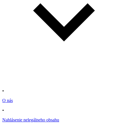
•
O nás
•
Nahlásenie nelegálneho obsahu