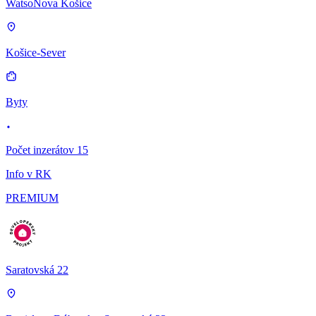
WatsoNova Košice
Košice-Sever
Byty
Počet inzerátov 15
Info v RK
PREMIUM
Saratovská 22