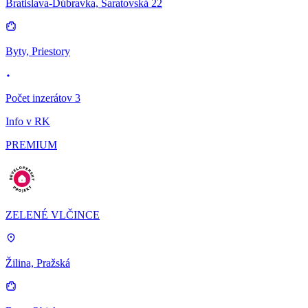
Bratislava-Dúbravka, Saratovská 22
Byty, Priestory
Počet inzerátov 3
Info v RK
PREMIUM
ZELENÉ VLČINCE
Žilina, Pražská