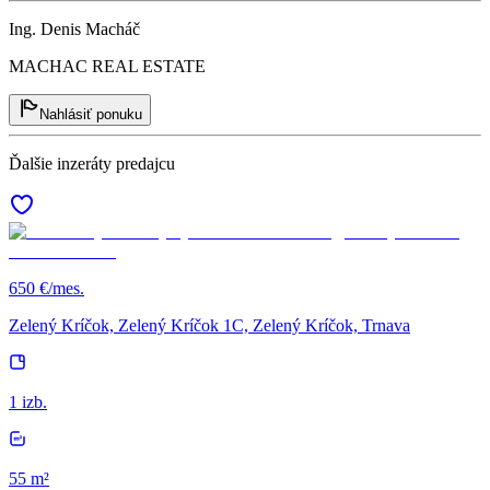
Ing. Denis Macháč
MACHAC REAL ESTATE
Nahlásiť ponuku
Ďalšie inzeráty predajcu
650 €/mes.
Zelený Kríčok, Zelený Kríčok 1C, Zelený Kríčok, Trnava
1 izb.
55 m²