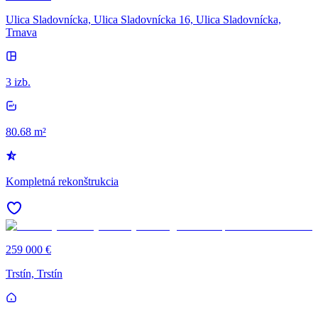
Ulica Sladovnícka, Ulica Sladovnícka 16, Ulica Sladovnícka,
Trnava
3 izb.
80.68 m²
Kompletná rekonštrukcia
259 000 €
Trstín, Trstín