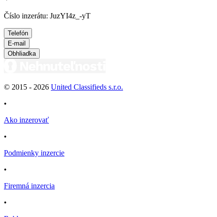
Číslo inzerátu: JuzYI4z_-yT
Telefón
E-mail
Obhliadka
© 2015 -
2026
United Classifieds s.r.o.
•
Ako inzerovať
•
Podmienky inzercie
•
Firemná inzercia
•