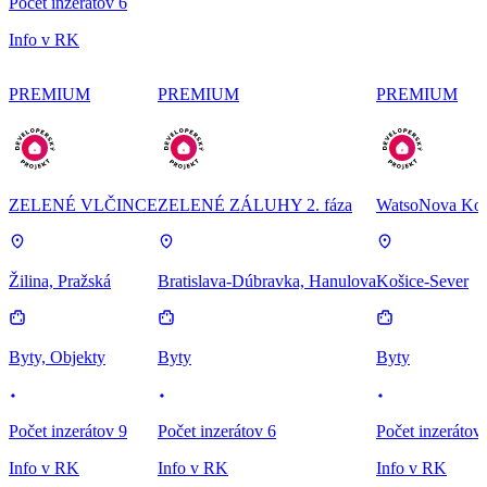
Počet inzerátov 6
Info v RK
PREMIUM
PREMIUM
PREMIUM
ZELENÉ VLČINCE
ZELENÉ ZÁLUHY 2. fáza
WatsoNova Koš
Žilina, Pražská
Bratislava-Dúbravka, Hanulova
Košice-Sever
Byty, Objekty
Byty
Byty
Počet inzerátov 9
Počet inzerátov 6
Počet inzerátov
Info v RK
Info v RK
Info v RK