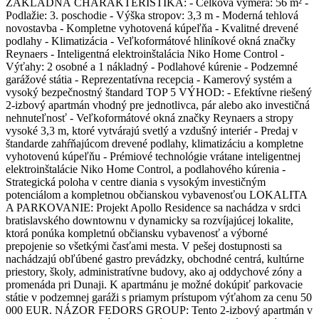
ZÁKLADNÁ CHARAKTERISTIKA: - Celková výmera: 56 m² -
Podlažie: 3. poschodie - Výška stropov: 3,3 m - Moderná tehlová
novostavba - Kompletne vyhotovená kúpeľňa - Kvalitné drevené
podlahy - Klimatizácia - Veľkoformátové hliníkové okná značky
Reynaers - Inteligentná elektroinštalácia Niko Home Control -
Výťahy: 2 osobné a 1 nákladný - Podlahové kúrenie - Podzemné
garážové státia - Reprezentatívna recepcia - Kamerový systém a
vysoký bezpečnostný štandard TOP 5 VÝHOD: - Efektívne riešený
2-izbový apartmán vhodný pre jednotlivca, pár alebo ako investičná
nehnuteľnosť - Veľkoformátové okná značky Reynaers a stropy
vysoké 3,3 m, ktoré vytvárajú svetlý a vzdušný interiér - Predaj v
štandarde zahŕňajúcom drevené podlahy, klimatizáciu a kompletne
vyhotovenú kúpeľňu - Prémiové technológie vrátane inteligentnej
elektroinštalácie Niko Home Control, a podlahového kúrenia -
Strategická poloha v centre diania s vysokým investičným
potenciálom a kompletnou občianskou vybavenosťou LOKALITA
A PARKOVANIE: Projekt Apollo Residence sa nachádza v srdci
bratislavského downtownu v dynamicky sa rozvíjajúcej lokalite,
ktorá ponúka kompletnú občiansku vybavenosť a výborné
prepojenie so všetkými časťami mesta. V pešej dostupnosti sa
nachádzajú obľúbené gastro prevádzky, obchodné centrá, kultúrne
priestory, školy, administratívne budovy, ako aj oddychové zóny a
promenáda pri Dunaji. K apartmánu je možné dokúpiť parkovacie
státie v podzemnej garáži s priamym prístupom výťahom za cenu 50
000 EUR. NÁZOR FEDORS GROUP: Tento 2-izbový apartmán v