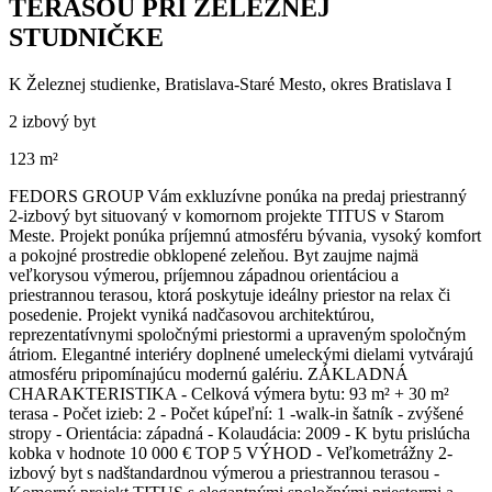
TERASOU PRI ŽELEZNEJ
STUDNIČKE
K Železnej studienke, Bratislava-Staré Mesto, okres Bratislava I
2 izbový byt
123 m²
FEDORS GROUP Vám exkluzívne ponúka na predaj priestranný
2-izbový byt situovaný v komornom projekte TITUS v Starom
Meste. Projekt ponúka príjemnú atmosféru bývania, vysoký komfort
a pokojné prostredie obklopené zeleňou. Byt zaujme najmä
veľkorysou výmerou, príjemnou západnou orientáciou a
priestrannou terasou, ktorá poskytuje ideálny priestor na relax či
posedenie. Projekt vyniká nadčasovou architektúrou,
reprezentatívnymi spoločnými priestormi a upraveným spoločným
átriom. Elegantné interiéry doplnené umeleckými dielami vytvárajú
atmosféru pripomínajúcu modernú galériu. ZÁKLADNÁ
CHARAKTERISTIKA - Celková výmera bytu: 93 m² + 30 m²
terasa - Počet izieb: 2 - Počet kúpeľní: 1 -walk-in šatník - zvýšené
stropy - Orientácia: západná - Kolaudácia: 2009 - K bytu prislúcha
kobka v hodnote 10 000 € TOP 5 VÝHOD - Veľkometrážny 2-
izbový byt s nadštandardnou výmerou a priestrannou terasou -