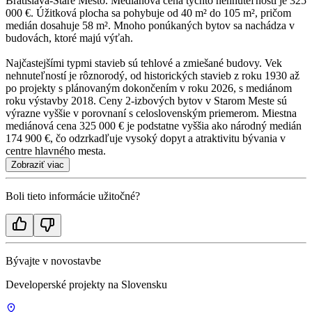
Bratislava-Staré Mesto. Mediánová cena týchto nehnuteľností je 325
000 €. Úžitková plocha sa pohybuje od 40 m² do 105 m², pričom
medián dosahuje 58 m². Mnoho ponúkaných bytov sa nachádza v
budovách, ktoré majú výťah.
Najčastejšími typmi stavieb sú tehlové a zmiešané budovy. Vek
nehnuteľností je rôznorodý, od historických stavieb z roku 1930 až
po projekty s plánovaným dokončením v roku 2026, s mediánom
roku výstavby 2018. Ceny 2-izbových bytov v Starom Meste sú
výrazne vyššie v porovnaní s celoslovenským priemerom. Miestna
mediánová cena 325 000 € je podstatne vyššia ako národný medián
174 900 €, čo odzrkadľuje vysoký dopyt a atraktivitu bývania v
centre hlavného mesta.
Zobraziť viac
Boli tieto informácie užitočné?
Bývajte v novostavbe
Developerské projekty na Slovensku