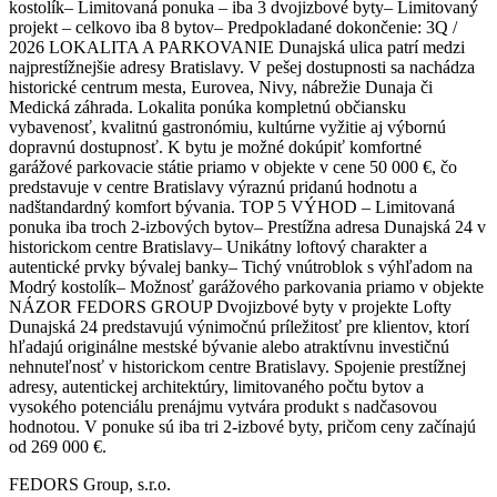
kostolík– Limitovaná ponuka – iba 3 dvojizbové byty– Limitovaný
projekt – celkovo iba 8 bytov– Predpokladané dokončenie: 3Q /
2026 LOKALITA A PARKOVANIE Dunajská ulica patrí medzi
najprestížnejšie adresy Bratislavy. V pešej dostupnosti sa nachádza
historické centrum mesta, Eurovea, Nivy, nábrežie Dunaja či
Medická záhrada. Lokalita ponúka kompletnú občiansku
vybavenosť, kvalitnú gastronómiu, kultúrne vyžitie aj výbornú
dopravnú dostupnosť. K bytu je možné dokúpiť komfortné
garážové parkovacie státie priamo v objekte v cene 50 000 €, čo
predstavuje v centre Bratislavy výraznú pridanú hodnotu a
nadštandardný komfort bývania. TOP 5 VÝHOD – Limitovaná
ponuka iba troch 2-izbových bytov– Prestížna adresa Dunajská 24 v
historickom centre Bratislavy– Unikátny loftový charakter a
autentické prvky bývalej banky– Tichý vnútroblok s výhľadom na
Modrý kostolík– Možnosť garážového parkovania priamo v objekte
NÁZOR FEDORS GROUP Dvojizbové byty v projekte Lofty
Dunajská 24 predstavujú výnimočnú príležitosť pre klientov, ktorí
hľadajú originálne mestské bývanie alebo atraktívnu investičnú
nehnuteľnosť v historickom centre Bratislavy. Spojenie prestížnej
adresy, autentickej architektúry, limitovaného počtu bytov a
vysokého potenciálu prenájmu vytvára produkt s nadčasovou
hodnotou. V ponuke sú iba tri 2-izbové byty, pričom ceny začínajú
od 269 000 €.
FEDORS Group, s.r.o.