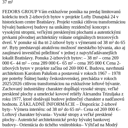
37 m²
FEDORS GROUP Vám exkluzívne ponúka na predaj limitovanú
kolekciu troch 2-izbových bytov v projekte Lofty Dunajská 24 v
historickom centre Bratislavy. Projekt vzniká citlivou transformáciou
bývalej bankovej budovy na unikátny rezidenčný koncept s
vysokými stropmi, veľkými presklenými plochami a autentickými
prvkami pôvodnej architektúry vrátane originálnych trezorových
dverí. V ponuke sú iba tri 2-izbové byty s výmerami od 38 m² do 65
m². Byty predstavujú atraktívnu možnosť mestského bývania, ako aj
zaujímavú investičnú príležitosť v jednej z najvyhľadávanejších
lokalít Bratislavy. Ponuka 2-izbových bytov: – 38 m² – cena 269
000 €– 44 m² – cena 289 000 €– 65 m² – cena 395 000 € Cena 2-
izbových bytov v projekte začína od 269 000 €. Budova, navrhnutá
architektom Karolom Palušom a postavená v rokoch 1967 – 1978
pre potreby Štátnej banky československej, prechádza v rokoch
2025/2026 citlivou transformáciou na exkluzívne loftové bývanie.
Zachovaný industriálny charakter dopĺňajú vysoké stropy, veľké
presklené plochy a umelecké kovové reliéfy Alexandra Trizuljaka z
roku 1977, ktoré dodávajú budove jedinečný charakter a nadčasovú
hodnotu. ZÁKLADNÉ INFORMÁCIE – Dispozícia: 2-izbové
byty– Výmera interiéru: od 38 m² do 65 m²– Cena od 269 000 €–
Loftový charakter bývania– Vysoké stropy a veľké presklené
plochy– Autentické architektonické prvky bývalej bankovej
budovy– Orientácia do tichého vnútrobloku– Výhľad na Modrý