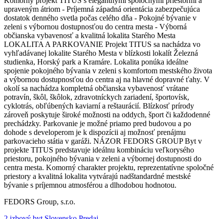
Komorný projekt TITUS s elegantnými spoločnými priestormi a
upraveným átriom - Príjemná západná orientácia zabezpečujúca
dostatok denného svetla počas celého dňa - Pokojné bývanie v
zeleni s výbornou dostupnosťou do centra mesta - Výborná
občianska vybavenosť a kvalitná lokalita Starého Mesta
LOKALITA A PARKOVANIE Projekt TITUS sa nachádza vo
vyhľadávanej lokalite Starého Mesta v blízkosti lokalít Železná
studienka, Horský park a Kramáre. Lokalita ponúka ideálne
spojenie pokojného bývania v zeleni s komfortom mestského života
a výbornou dostupnosťou do centra aj na hlavné dopravné ťahy. V
okolí sa nachádza kompletná občianska vybavenosť vrátane
potravín, škôl, škôlok, zdravotníckych zariadení, športovísk,
cyklotrás, obľúbených kaviarní a reštaurácií. Blízkosť prírody
zároveň poskytuje široké možnosti na oddych, šport či každodenné
prechádzky. Parkovanie je možné priamo pred budovou a po
dohode s developerom je k dispozícii aj možnosť prenájmu
parkovacieho státia v garáži. NÁZOR FEDORS GROUP Byt v
projekte TITUS predstavuje ideálnu kombináciu veľkorysého
priestoru, pokojného bývania v zeleni a výbornej dostupnosti do
centra mesta. Komorný charakter projektu, reprezentatívne spoločné
priestory a kvalitná lokalita vytvárajú nadštandardné mestské
bývanie s príjemnou atmosférou a dlhodobou hodnotou.
FEDORS Group, s.r.o.
2 izbový byt Slovensko Predaj