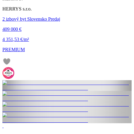
HERRYS s.r.o.
2 izbový byt Slovensko Predaj
409 000 €
4 351,53 €/m²
PREMIUM