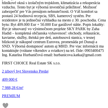
hliníkové okná s izolačným trojsklom, klimatizácia a rekuperácia
vzduchu. Tento byt je výborná investičná príležitosť. Možnosť
zabezpečiť pre Vás prenájom nehnuteľnosti. O Váš komfort sa
postará 24 hodinová recepcia, SBS, kamerový systém. Pre
rezidentov je tu jedinečná vyhliadka na mesto z 30. poschodia. Cena
bytu: Byt 409.000 Eur + 50.000 Eur garážové státie. Popis lokality:
Byt je situovaný vo výnimočnom projekte SKY PARK by Zaha
Hadid – kompletná občianska vybavenosť: obchody, reštaurácie,
kaviarne, služby, ihriská pre deti, autobusová stanica, v tesnej
blízkosti je nákupné centrum Eurovea, promenáda pri Dunaji a
SND. Výborná dostupnosť autom aj MHD. Pre viac informácii ma
kontaktujte (vrátane víkendov a sviatkov) na tel. čísle: 0903400475
Ing. Katarína Hurbaničová email: hurbanicova.katka@gmail.com
FIRST CHOICE Real Estate SK s.r.o.
2 izbový byt Slovensko Predaj
409 000 €
7 988,28 €/m²
PREMIUM