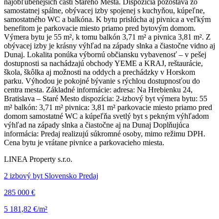
najobľúbenejších častí Starého Mesta. Dispozícia pozostáva zo
samostatnej spálne, obývacej izby spojenej s kuchyňou, kúpeľne,
samostatného WC a balkóna. K bytu prislúcha aj pivnica a veľkým
benefitom je parkovacie miesto priamo pred bytovým domom.
Výmera bytu je 55 m², k tomu balkón 3,71 m² a pivnica 3,81 m². Z
obývacej izby je krásny výhľad na západy slnka a čiastočne vidno aj
Dunaj. Lokalita ponúka výbornú občiansku vybavenosť – v pešej
dostupnosti sa nachádzajú obchody YEME a KRAJ, reštaurácie,
škola, škôlka aj možnosti na oddych a prechádzky v Horskom
parku. Výhodou je pokojné bývanie s rýchlou dostupnosťou do
centra mesta. Základné informácie: adresa: Na Hrebienku 24,
Bratislava – Staré Mesto dispozícia: 2-izbový byt výmera bytu: 55
m² balkón: 3,71 m² pivnica: 3,81 m² parkovacie miesto priamo pred
domom samostatné WC a kúpeľňa svetlý byt s pekným výhľadom
výhľad na západy slnka a čiastočne aj na Dunaj Doplňujúca
informácia: Predaj realizujú súkromné osoby, mimo režimu DPH.
Cena bytu je vrátane pivnice a parkovacieho miesta.
LINEA Property s.r.o.
2 izbový byt Slovensko Predaj
285 000 €
5 181,82 €/m²