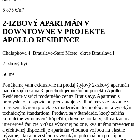
5 875 €/m²
2-IZBOVÝ APARTMÁN V
DOWNTOWNE V PROJEKTE
APOLLO RESIDENCE
Chalupkova 4, Bratislava-Staré Mesto, okres Bratislava I
2 izbový byt
56 m²
Ponúkame vám exkluzívne na predaj štýlový 2-izbový apartmán
nachádzajúci sa na 3. poschodí jedinečného projektu Apollo
Residence v srdci moderného centra Bratislavy. Apartmán s
premyslenou dispozíciou predstavuje kvalitné mestské bývanie v
reprezentatívnom projekte s modernými technológiami a vysokým
technickým štandardom. Predáva sa v štandarde, ktorý zahŕňa
kompletne vyhotovenú kúpeľňu, drevené podlahy, klimatizáciu a
interierové žalúzie Vďaka výbornej polohe, kvalitnému prevedeniu
a efektívnej dispozícii je apartmán vhodnou voľbou na vlastné
bývanie, ako aj investíciou s vysokým potenciálom prenájmu.