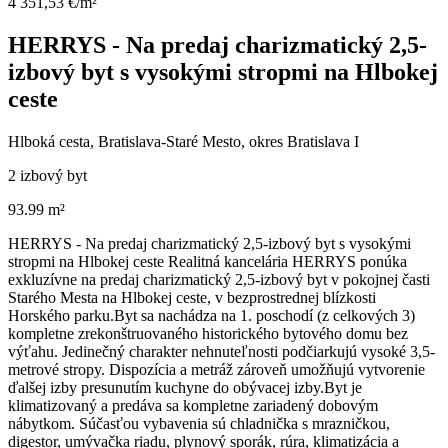
4 351,53 €/m²
HERRYS - Na predaj charizmatický 2,5-
izbový byt s vysokými stropmi na Hlbokej
ceste
Hlboká cesta, Bratislava-Staré Mesto, okres Bratislava I
2 izbový byt
93.99 m²
HERRYS - Na predaj charizmatický 2,5-izbový byt s vysokými
stropmi na Hlbokej ceste Realitná kancelária HERRYS ponúka
exkluzívne na predaj charizmatický 2,5-izbový byt v pokojnej časti
Starého Mesta na Hlbokej ceste, v bezprostrednej blízkosti
Horského parku.Byt sa nachádza na 1. poschodí (z celkových 3)
kompletne zrekonštruovaného historického bytového domu bez
výťahu. Jedinečný charakter nehnuteľnosti podčiarkujú vysoké 3,5-
metrové stropy. Dispozícia a metráž zároveň umožňujú vytvorenie
ďalšej izby presunutím kuchyne do obývacej izby.Byt je
klimatizovaný a predáva sa kompletne zariadený dobovým
nábytkom. Súčasťou vybavenia sú chladnička s mrazničkou,
digestor, umývačka riadu, plynový sporák, rúra, klimatizácia a