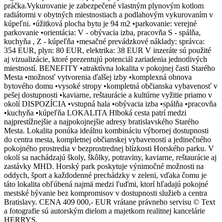
práčka.Vykurovanie je zabezpečené vlastným plynovým kotlom
radiátormi v obytných miestnostiach a podlahovým vykurovaním v
kúpeľni. •úžitková plocha bytu je 94 m2 •parkovanie: verejné
parkovanie •orientácia: V - obývacia izba, pracovňa S - spálňa,
kuchyňa , Z - kúpeľňa •mesačné prevádzkové náklady: správca:
354 EUR, plyn: 80 EUR, elektrika: 38 EUR V inzeráte sú použité
aj vizualizácie, ktoré prezentujú potenciál zariadenia jednotlivých
miestností. BENEFITY •atraktívna lokalita v pokojnej časti Starého
Mesta •možnosť vytvorenia ďalšej izby •komplexná obnova
bytového domu •vysoké stropy •kompletná občianska vybavenosť v
pešej dostupnosti •kaviarne, reštaurácie a kultúrne vyžitie priamo v
okolí DISPOZÍCIA •vstupná hala •obývacia izba •spálňa •pracovňa
•kuchyňa •kúpeľňa LOKALITA Hlboká cesta patrí medzi
najprestížnejšie a najpokojnejšie adresy bratislavského Starého
Mesta. Lokalita ponúka ideálnu kombináciu výbornej dostupnosti
do centra mesta, kompletnej občianskej vybavenosti a jedinečného
pokojného prostredia v bezprostrednej blízkosti Horského parku. V
okolí sa nachádzajú školy, škôlky, potraviny, kaviarne, reštaurácie aj
zastávky MHD. Horský park poskytuje výnimočné možnosti na
oddych, šport a každodenné prechádzky v zeleni, vďaka čomu je
táto lokalita obľúbená najmä medzi ľuďmi, ktorí hľadajú pokojné
mestské bývanie bez kompromisov v dostupnosti služieb a centra
Bratislavy. CENA 409 000,- EUR vrátane právneho servisu © Text
a fotografie sú autorským dielom a majetkom realitnej kancelárie
HERRYS.