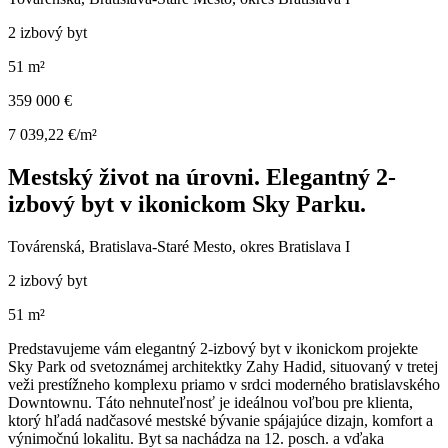
2 izbový byt
51 m²
359 000 €
7 039,22 €/m²
Mestský život na úrovni. Elegantný 2-
izbový byt v ikonickom Sky Parku.
Továrenská, Bratislava-Staré Mesto, okres Bratislava I
2 izbový byt
51 m²
Predstavujeme vám elegantný 2-izbový byt v ikonickom projekte
Sky Park od svetoznámej architektky Zahy Hadid, situovaný v tretej
veži prestížneho komplexu priamo v srdci moderného bratislavského
Downtownu. Táto nehnuteľnosť je ideálnou voľbou pre klienta,
ktorý hľadá nadčasové mestské bývanie spájajúce dizajn, komfort a
výnimočnú lokalitu. Byt sa nachádza na 12. posch. a vďaka