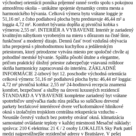
východnej orientácii ponúka príjemné ranné svetlo spolu s pokojnou
atmosférou okolia – unikátne spojenie dynamiky centra mesta a
harmonického bývania. Celková výmera bytu vrátane loggie je
51,16 m², z čoho podlahová plocha bytu predstavuje 46,44 m² a
loggia 4,72 m². Komfort bývania dopĺňa aj pivničná kobka s
výmerou 2,55 m². INTERIÉR A VYBAVENIE Interiér je zariadený
kvalitným nábytkom vyrobeným na mieru s dôrazom na čisté línie,
funkčnosť a moderný dizajn. Dennú časť tvorí vzdušná obývacia
izba prepojená s plnohodnotnou kuchyňou a jedálenským
priestorom, ktorý prirodzene vytvára miesto pre spoločné chvíle aj
pohodlné mestské bývanie. Spálňa pôsobí útulne a elegantne,
pričom praktický úložný priestor zabezpečuje vstavaná rolldoor
skriňa harmonicky zapracovaná do interiéru. ZÁKLADNÉ
INFORMÁCIE 2-izbový byt 12. poschodie východná orientácia
celková výmera: 51,16 m² podlahová plocha bytu: 46,44 m² loggia:
4,72 m² pivničná kobka: 2,55 m² 24-hodinová recepcia znamená
komfort, bezpečnosť a služby na úrovni luxusných rezidencií
ŠTANDARD A VYBAVENIE kompletne zariadený byt vrátane
spotrebičov umývačka riadu rúra práčka so sušičkou drevené
parkety bezfalcové interiérové dvere veľkoformátové hliníkové
okná s izolačným trojsklom centrálna rekuperácia vzduchu -
Neustále čerstvý vzduch bez potreby otvárať okná. klimatizácia
samostatné ovládanie teploty v každej miestnosti Mesačné náklady:
správca: 210 € elektrina: 21 € / 2 osoby LOKALITA Sky Park patrí
medzi najprestížnejšie rezidenčné adresy v Bratislave. V pešej