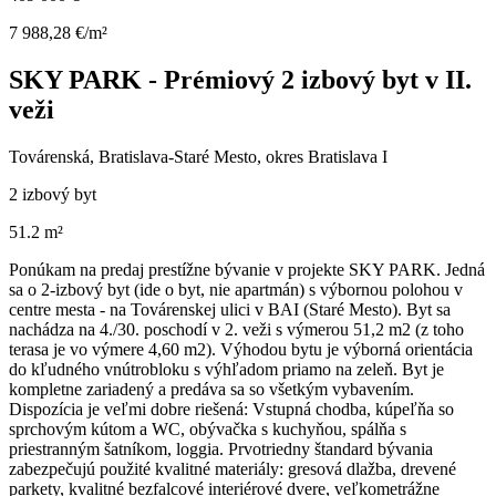
7 988,28 €/m²
SKY PARK - Prémiový 2 izbový byt v II.
veži
Továrenská, Bratislava-Staré Mesto, okres Bratislava I
2 izbový byt
51.2 m²
Ponúkam na predaj prestížne bývanie v projekte SKY PARK. Jedná
sa o 2-izbový byt (ide o byt, nie apartmán) s výbornou polohou v
centre mesta - na Továrenskej ulici v BAI (Staré Mesto). Byt sa
nachádza na 4./30. poschodí v 2. veži s výmerou 51,2 m2 (z toho
terasa je vo výmere 4,60 m2). Výhodou bytu je výborná orientácia
do kľudného vnútrobloku s výhľadom priamo na zeleň. Byt je
kompletne zariadený a predáva sa so všetkým vybavením.
Dispozícia je veľmi dobre riešená: Vstupná chodba, kúpeľňa so
sprchovým kútom a WC, obývačka s kuchyňou, spálňa s
priestranným šatníkom, loggia. Prvotriedny štandard bývania
zabezpečujú použité kvalitné materiály: gresová dlažba, drevené
parkety, kvalitné bezfalcové interiérové dvere, veľkometrážne