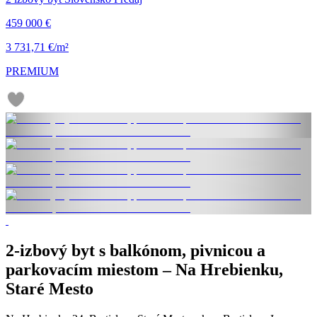
459 000 €
3 731,71 €/m²
PREMIUM
2-izbový byt s balkónom, pivnicou a
parkovacím miestom – Na Hrebienku,
Staré Mesto