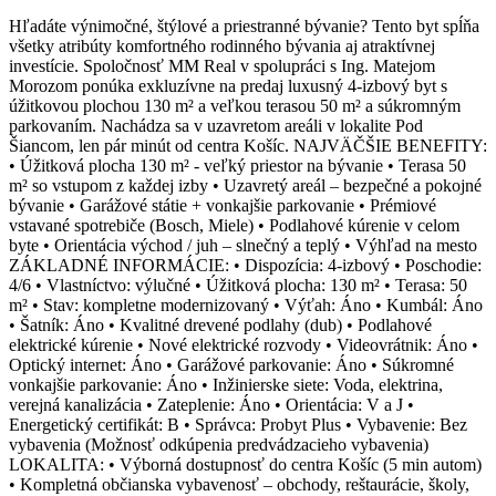
Hľadáte výnimočné, štýlové a priestranné bývanie? Tento byt spĺňa
všetky atribúty komfortného rodinného bývania aj atraktívnej
investície. Spoločnosť MM Real v spolupráci s Ing. Matejom
Morozom ponúka exkluzívne na predaj luxusný 4-izbový byt s
úžitkovou plochou 130 m² a veľkou terasou 50 m² a súkromným
parkovaním. Nachádza sa v uzavretom areáli v lokalite Pod
Šiancom, len pár minút od centra Košíc. NAJVÄČŠIE BENEFITY:
• Úžitková plocha 130 m² - veľký priestor na bývanie • Terasa 50
m² so vstupom z každej izby • Uzavretý areál – bezpečné a pokojné
bývanie • Garážové státie + vonkajšie parkovanie • Prémiové
vstavané spotrebiče (Bosch, Miele) • Podlahové kúrenie v celom
byte • Orientácia východ / juh – slnečný a teplý • Výhľad na mesto
ZÁKLADNÉ INFORMÁCIE: • Dispozícia: 4-izbový • Poschodie:
4/6 • Vlastníctvo: výlučné • Úžitková plocha: 130 m² • Terasa: 50
m² • Stav: kompletne modernizovaný • Výťah: Áno • Kumbál: Áno
• Šatník: Áno • Kvalitné drevené podlahy (dub) • Podlahové
elektrické kúrenie • Nové elektrické rozvody • Videovrátnik: Áno •
Optický internet: Áno • Garážové parkovanie: Áno • Súkromné
vonkajšie parkovanie: Áno • Inžinierske siete: Voda, elektrina,
verejná kanalizácia • Zateplenie: Áno • Orientácia: V a J •
Energetický certifikát: B • Správca: Probyt Plus • Vybavenie: Bez
vybavenia (Možnosť odkúpenia predvádzacieho vybavenia)
LOKALITA: • Výborná dostupnosť do centra Košíc (5 min autom)
• Kompletná občianska vybavenosť – obchody, reštaurácie, školy,