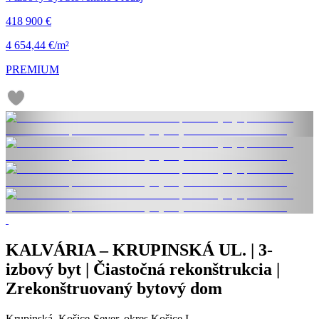
418 900 €
4 654,44 €/m²
PREMIUM
KALVÁRIA – KRUPINSKÁ UL. | 3-
izbový byt | Čiastočná rekonštrukcia |
Zrekonštruovaný bytový dom
Krupinská, Košice-Sever, okres Košice I