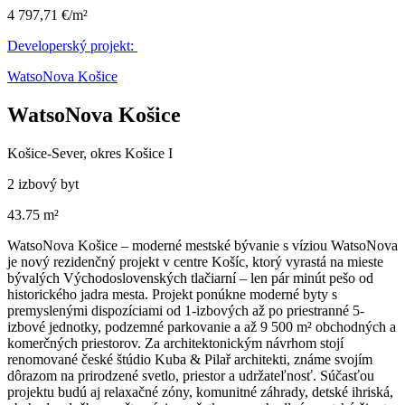
4 797,71 €/m²
Developerský projekt:
WatsoNova Košice
WatsoNova Košice
Košice-Sever, okres Košice I
2 izbový byt
43.75 m²
WatsoNova Košice – moderné mestské bývanie s víziou WatsoNova
je nový rezidenčný projekt v centre Košíc, ktorý vyrastá na mieste
bývalých Východoslovenských tlačiarní – len pár minút pešo od
historického jadra mesta. Projekt ponúkne moderné byty s
premyslenými dispozíciami od 1-izbových až po priestranné 5-
izbové jednotky, podzemné parkovanie a až 9 500 m² obchodných a
komerčných priestorov. Za architektonickým návrhom stojí
renomované české štúdio Kuba & Pilař architekti, známe svojím
dôrazom na prirodzené svetlo, priestor a udržateľnosť. Súčasťou
projektu budú aj relaxačné zóny, komunitné záhrady, detské ihriská,