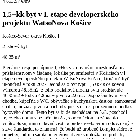
4 653,57 €/m²
1,5+kk byt v I. etape developerského
projektu WatsoNova Košice
Košice-Sever, okres Košice I
2 izbový byt
48.35 m²
Predáme, resp. postúpime 1,5+kk s 2 obytnými miestnosťami a
príslušenstvom v žiadanej lokalite pri amfiteátri v Košiciach v I.
etape developerského projektu WatsoNova Košice, ktorá má byť
ukončená v roku 2027. Jedná sa o byt typu 1,5+kk s celkovou
výmerou 48.35m2, z toho podlahová plocha bytu predstavuje
40.95m2 + lodžia 4.8m2 + pivnica 2.6m2. Dispozíciu bytu tvorí
chodba, kúpeľňa s WC, obývačka s kuchynskou časťou, samostatná
spálňa, lodžia a pivnica nachádzajúca sa na 2. podzemnom podlaží
bytového domu. Tento byt sa bude nachádzať na 5./8. poschodí
bytového domu s označením A2, s orientáciou na západ do
vnútrobloku, mimo hlavnú cestu a bude developerom odovzdaný v
stave štandardu, to znamená, že budú už urobené komplet sádrové
omietky, jadro a sanita, interiérové dvere s obložkami, podlahy,