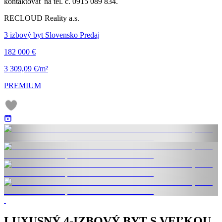
kontaktovať na tel. č. 0915 089 834.
RECLOUD Reality a.s.
3 izbový byt Slovensko Predaj
182 000 €
3 309,09 €/m²
PREMIUM
LUXUSNÝ 4-IZBOVÝ BYT S VEĽKOU