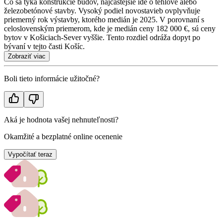
Čo sa týka konštrukcie budov, najčastejšie ide o tehlové alebo
železobetónové stavby. Vysoký podiel novostavieb ovplyvňuje
priemerný rok výstavby, ktorého medián je 2025. V porovnaní s
celoslovenským priemerom, kde je medián ceny 182 000 €, sú ceny
bytov v Košiciach-Sever vyššie. Tento rozdiel odráža dopyt po
bývaní v tejto časti Košíc.
Zobraziť viac
Boli tieto informácie užitočné?
Aká je hodnota vašej nehnuteľnosti?
Okamžité a bezplatné online ocenenie
Vypočítať teraz