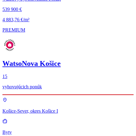
539 900 €
4 883,76 €/m²
PREMIUM
WatsoNova Košice
15
vyhovujúcich ponúk
Košice-Sever, okres Košice I
Byty