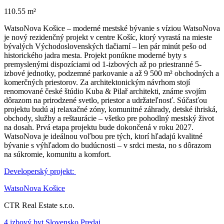
110.55 m²
WatsoNova Košice – moderné mestské bývanie s víziou WatsoNova
je nový rezidenčný projekt v centre Košíc, ktorý vyrastá na mieste
bývalých Východoslovenských tlačiarní – len pár minút pešo od
historického jadra mesta. Projekt ponúkne moderné byty s
premyslenými dispozíciami od 1-izbových až po priestranné 5-
izbové jednotky, podzemné parkovanie a až 9 500 m² obchodných a
komerčných priestorov. Za architektonickým návrhom stojí
renomované české štúdio Kuba & Pilař architekti, známe svojím
dôrazom na prirodzené svetlo, priestor a udržateľnosť. Súčasťou
projektu budú aj relaxačné zóny, komunitné záhrady, detské ihriská,
obchody, služby a reštaurácie – všetko pre pohodlný mestský život
na dosah. Prvá etapa projektu bude dokončená v roku 2027.
WatsoNova je ideálnou voľbou pre tých, ktorí hľadajú kvalitné
bývanie s výhľadom do budúcnosti – v srdci mesta, no s dôrazom
na súkromie, komunitu a komfort.
Developerský projekt:
WatsoNova Košice
CTR Real Estate s.r.o.
4 izbový byt Slovensko Predaj