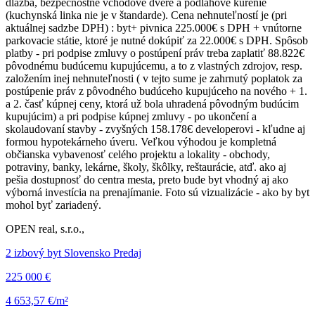
dlažba, bezpečnostné vchodové dvere a podlahové kúrenie
(kuchynská linka nie je v štandarde). Cena nehnuteľností je (pri
aktuálnej sadzbe DPH) : byt+ pivnica 225.000€ s DPH + vnútorne
parkovacie státie, ktoré je nutné dokúpiť za 22.000€ s DPH. Spôsob
platby - pri podpise zmluvy o postúpení práv treba zaplatiť 88.822€
pôvodnému budúcemu kupujúcemu, a to z vlastných zdrojov, resp.
založením inej nehnuteľnosti ( v tejto sume je zahrnutý poplatok za
postúpenie práv z pôvodného budúceho kupujúceho na nového + 1.
a 2. časť kúpnej ceny, ktorá už bola uhradená pôvodným budúcim
kupujúcim) a pri podpise kúpnej zmluvy - po ukončení a
skolaudovaní stavby - zvyšných 158.178€ developerovi - kľudne aj
formou hypotekárneho úveru. Veľkou výhodou je kompletná
občianska vybavenosť celého projektu a lokality - obchody,
potraviny, banky, lekárne, školy, škôlky, reštaurácie, atď. ako aj
pešia dostupnosť do centra mesta, preto bude byt vhodný aj ako
výborná investícia na prenajímanie. Foto sú vizualizácie - ako by byt
mohol byť zariadený.
OPEN real, s.r.o.,
2 izbový byt Slovensko Predaj
225 000 €
4 653,57 €/m²