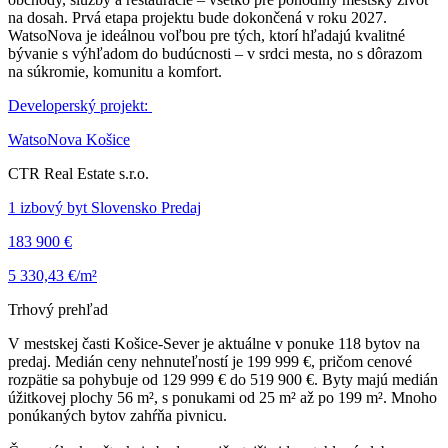
na dosah. Prvá etapa projektu bude dokončená v roku 2027.
WatsoNova je ideálnou voľbou pre tých, ktorí hľadajú kvalitné
bývanie s výhľadom do budúcnosti – v srdci mesta, no s dôrazom
na súkromie, komunitu a komfort.
Developerský projekt:
WatsoNova Košice
CTR Real Estate s.r.o.
1 izbový byt Slovensko Predaj
183 900 €
5 330,43 €/m²
Trhový prehľad
V mestskej časti Košice-Sever je aktuálne v ponuke 118 bytov na
predaj. Medián ceny nehnuteľností je 199 999 €, pričom cenové
rozpätie sa pohybuje od 129 999 € do 519 900 €. Byty majú medián
úžitkovej plochy 56 m², s ponukami od 25 m² až po 199 m². Mnoho
ponúkaných bytov zahŕňa pivnicu.