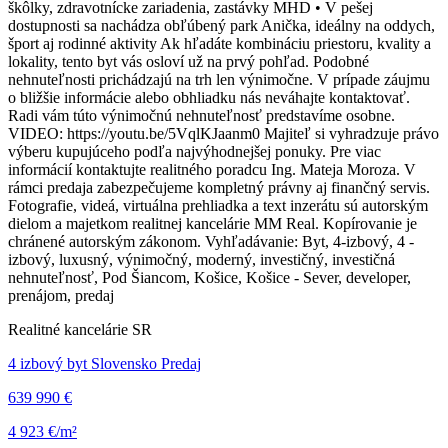
škôlky, zdravotnícke zariadenia, zastávky MHD • V pešej
dostupnosti sa nachádza obľúbený park Anička, ideálny na oddych,
šport aj rodinné aktivity Ak hľadáte kombináciu priestoru, kvality a
lokality, tento byt vás osloví už na prvý pohľad. Podobné
nehnuteľnosti prichádzajú na trh len výnimočne. V prípade záujmu
o bližšie informácie alebo obhliadku nás neváhajte kontaktovať.
Radi vám túto výnimočnú nehnuteľnosť predstavíme osobne.
VIDEO: https://youtu.be/5VqlKJaanm0 Majiteľ si vyhradzuje právo
výberu kupujúceho podľa najvýhodnejšej ponuky. Pre viac
informácií kontaktujte realitného poradcu Ing. Mateja Moroza. V
rámci predaja zabezpečujeme kompletný právny aj finančný servis.
Fotografie, videá, virtuálna prehliadka a text inzerátu sú autorským
dielom a majetkom realitnej kancelárie MM Real. Kopírovanie je
chránené autorským zákonom. Vyhľadávanie: Byt, 4-izbový, 4 -
izbový, luxusný, výnimočný, moderný, investičný, investičná
nehnuteľnosť, Pod Šiancom, Košice, Košice - Sever, developer,
prenájom, predaj
Realitné kancelárie SR
4 izbový byt Slovensko Predaj
639 990 €
4 923 €/m²