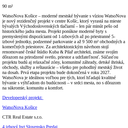
90 m²
WatsoNova Košice – moderné mestské bývanie s víziou WatsoNova
je nový rezidenčný projekt v centre Košíc, ktorý vyrastá na mieste
bývalých Východoslovenských tlačiarní – len pár minút pešo od
historického jadra mesta. Projekt ponúkne moderné byty s
premyslenými dispozíciami od 1-izbových až po priestranné 5-
izbové jednotky, podzemné parkovanie a až 9 500 m² obchodných a
komerčných priestorov. Za architektonickým návrhom stojí
renomované české štúdio Kuba & Pilař architekti, známe svojím
dôrazom na prirodzené svetlo, priestor a udržateľnosť. Súčasťou
projektu budú aj relaxačné zóny, komunitné záhrady, detské ihriská,
obchody, služby a reštaurácie – všetko pre pohodlný mestský život
na dosah. Prvá etapa projektu bude dokončená v roku 2027.
WatsoNova je ideálnou voľbou pre tých, ktorí hľadajú kvalitné
bývanie s výhľadom do budúcnosti – v srdci mesta, no s dôrazom
na súkromie, komunitu a komfort.
Developerský projekt:
WatsoNova Košice
CTR Real Estate s.r.o.
4 izbový byt Slovensko Predaj