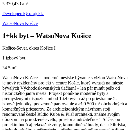
5 330,43 €/m²
Developerský projekt:
WatsoNova Košice
1+kk byt – WatsoNova Košice
Košice-Sever, okres Košice I
1 izbový byt
34.5 m²
WatsoNova Košice – moderné mestské bývanie s víziou WatsoNova
je nový rezidenčný projekt v centre Košíc, ktorý vyrastá na mieste
bývalých Východoslovenských tlačiarní – len pár minút pešo od
historického jadra mesta. Projekt ponúkne moderné byty s
premyslenými dispozíciami od 1-izbových až po priestranné 5-
izbové jednotky, podzemné parkovanie a až 9 500 m² obchodných a
komerčných priestorov. Za architektonickým návrhom stojí
renomované české štúdio Kuba & Pilař architekti, známe svojím
dôrazom na prirodzené svetlo, priestor a udržateľnosť. Súčasťou
projektu budú aj relaxačné zóny, komunitné záhrady, detské ihriská,
obchody, služby a reštaurácie – všetko pre pohodlný mestský život