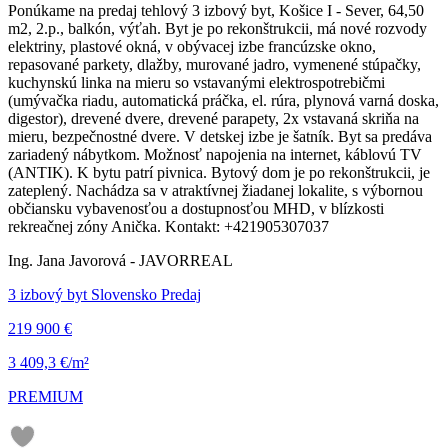
Ponúkame na predaj tehlový 3 izbový byt, Košice I - Sever, 64,50
m2, 2.p., balkón, výťah. Byt je po rekonštrukcii, má nové rozvody
elektriny, plastové okná, v obývacej izbe francúzske okno,
repasované parkety, dlažby, murované jadro, vymenené stúpačky,
kuchynskú linka na mieru so vstavanými elektrospotrebičmi
(umývačka riadu, automatická práčka, el. rúra, plynová varná doska,
digestor), drevené dvere, drevené parapety, 2x vstavaná skriňa na
mieru, bezpečnostné dvere. V detskej izbe je šatník. Byt sa predáva
zariadený nábytkom. Možnosť napojenia na internet, káblovú TV
(ANTIK). K bytu patrí pivnica. Bytový dom je po rekonštrukcii, je
zateplený. Nachádza sa v atraktívnej žiadanej lokalite, s výbornou
občiansku vybavenosťou a dostupnosťou MHD, v blízkosti
rekreačnej zóny Anička. Kontakt: +421905307037
Ing. Jana Javorová - JAVORREAL
3 izbový byt Slovensko Predaj
219 900 €
3 409,3 €/m²
PREMIUM