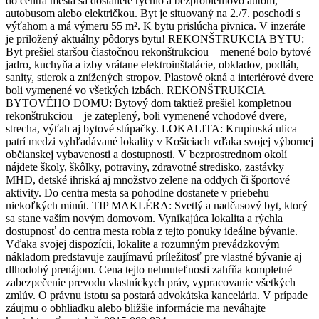
do centra mesta sa dostanete rýchlo a bezproblémovo autom,
autobusom alebo električkou. Byt je situovaný na 2./7. poschodí s
výťahom a má výmeru 55 m². K bytu prislúcha pivnica. V inzeráte
je priložený aktuálny pôdorys bytu! REKONŠTRUKCIA BYTU:
Byt prešiel staršou čiastočnou rekonštrukciou – menené bolo bytové
jadro, kuchyňa a izby vrátane elektroinštalácie, obkladov, podláh,
sanity, stierok a znížených stropov. Plastové okná a interiérové dvere
boli vymenené vo všetkých izbách. REKONŠTRUKCIA
BYTOVÉHO DOMU: Bytový dom taktiež prešiel kompletnou
rekonštrukciou – je zateplený, boli vymenené vchodové dvere,
strecha, výťah aj bytové stúpačky. LOKALITA: Krupinská ulica
patrí medzi vyhľadávané lokality v Košiciach vďaka svojej výbornej
občianskej vybavenosti a dostupnosti. V bezprostrednom okolí
nájdete školy, škôlky, potraviny, zdravotné stredisko, zastávky
MHD, detské ihriská aj množstvo zelene na oddych či športové
aktivity. Do centra mesta sa pohodlne dostanete v priebehu
niekoľkých minút. TIP MAKLÉRA: Svetlý a nadčasový byt, ktorý
sa stane vaším novým domovom. Vynikajúca lokalita a rýchla
dostupnosť do centra mesta robia z tejto ponuky ideálne bývanie.
Vďaka svojej dispozícii, lokalite a rozumným prevádzkovým
nákladom predstavuje zaujímavú príležitosť pre vlastné bývanie aj
dlhodobý prenájom. Cena tejto nehnuteľnosti zahŕňa kompletné
zabezpečenie prevodu vlastníckych práv, vypracovanie všetkých
zmlúv. O právnu istotu sa postará advokátska kancelária. V prípade
záujmu o obhliadku alebo bližšie informácie ma neváhajte