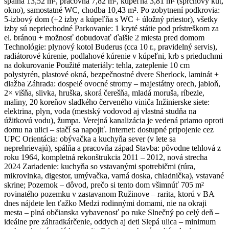
spálňa 13,52 m², pracovňa 7,82 m², kúpeľňa 3,81 m² (sprchový kút,
okno), samostatné WC, chodba 10,43 m². Po zobytnení podkrovia:
5-izbový dom (+2 izby a kúpeľňa s WC + úložný priestor), všetky
izby sú nepriechodné Parkovanie: 1 kryté státie pod prístreškom za
el. bránou + možnosť dobudovať ďalšie 2 miesta pred domom
Technológie: plynový kotol Buderus (cca 10 r., pravidelný servis),
radiátorové kúrenie, podlahové kúrenie v kúpeľni, krb s prieduchmi
na dokurovanie Použité materiály: tehla, zateplenie 10 cm
polystyrén, plastové okná, bezpečnostné dvere Sherlock, laminát +
dlažba Záhrada: dospelé ovocné stromy – majestátny orech, jabloň,
2× višňa, slivka, hruška, skorá čerešňa, mladá moruša, ríbezle,
maliny, 20 koreňov sladkého červeného viniča Inžinierske siete:
elektrina, plyn, voda (mestský vodovod aj vlastná studňa na
úžitkovú vodu), žumpa. Verejná kanalizácia je vedená priamo oproti
domu na ulici – stačí sa napojiť. Internet: dostupné pripojenie cez
UPC Orientácia: obývačka a kuchyňa sever (v lete sa
neprehrievajú), spálňa a pracovňa západ Stavba: pôvodne tehlová z
roku 1964, kompletná rekonštrukcia 2011 – 2012, nová strecha
2024 Zariadenie: kuchyňa so vstavanými spotrebičmi (rúra,
mikrovlnka, digestor, umývačka, varná doska, chladnička), vstavané
skrine; Pozemok – dôvod, prečo si tento dom všimnúť 705 m²
rovinatého pozemku v zastavanom Ružinove – rarita, ktorú v BA
dnes nájdete len ťažko Medzi rodinnými domami, nie na okraji
mesta – plná občianska vybavenosť po ruke Slnečný po celý deň –
ideálne pre záhradkárčenie, oddych aj deti Slepá ulica – minimum