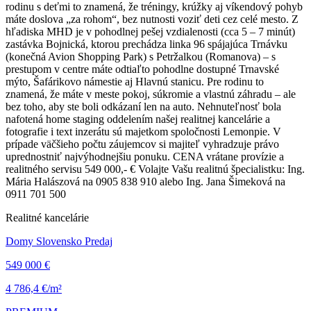
rodinu s deťmi to znamená, že tréningy, krúžky aj víkendový pohyb
máte doslova „za rohom“, bez nutnosti voziť deti cez celé mesto. Z
hľadiska MHD je v pohodlnej pešej vzdialenosti (cca 5 – 7 minút)
zastávka Bojnická, ktorou prechádza linka 96 spájajúca Trnávku
(konečná Avion Shopping Park) s Petržalkou (Romanova) – s
prestupom v centre máte odtiaľto pohodlne dostupné Trnavské
mýto, Šafárikovo námestie aj Hlavnú stanicu. Pre rodinu to
znamená, že máte v meste pokoj, súkromie a vlastnú záhradu – ale
bez toho, aby ste boli odkázaní len na auto. Nehnuteľnosť bola
nafotená home staging oddelením našej realitnej kancelárie a
fotografie i text inzerátu sú majetkom spoločnosti Lemonpie. V
prípade väčšieho počtu záujemcov si majiteľ vyhradzuje právo
uprednostniť najvýhodnejšiu ponuku. CENA vrátane provízie a
realitného servisu 549 000,- € Volajte Vašu realitnú špecialistku: Ing.
Mária Halászová na 0905 838 910 alebo Ing. Jana Šimeková na
0911 701 500
Realitné kancelárie
Domy Slovensko Predaj
549 000 €
4 786,4 €/m²