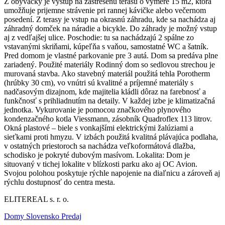
Z obývačky je výstup na zastrešenú terasu o výmere 15 m2, ktorá
umožňuje prijemne strávenie pri rannej kávičke alebo večernom
posedení. Z terasy je vstup na okrasnú záhradu, kde sa nachádza aj
záhradný domček na náradie a bicykle. Do záhrady je možný vstup
aj z vedľajšej ulice. Poschodie: tu sa nachádzajú 2 spálne zo
vstavanými skriňami, kúpeľňa s vaňou, samostatné WC a šatník.
Pred domom je vlastné parkovanie pre 3 autá. Dom sa predáva plne
zariadený. Použité materiály Rodinný dom so sedlovou strechou je
murovaná stavba. Ako stavebný materiál použitá tehla Porotherm
(hrúbky 30 cm), vo vnútri sú kvalitné a príjemné materiály s
nadčasovým dizajnom, kde majitelia kládli dôraz na farebnosť a
funkčnosť s prihliadnutím na detaily. V každej izbe je klimatizačná
jednotka. Vykurovanie je pomocou značkového plynového
kondenzačného kotla Viessmann, zásobník Quadroflex 113 litrov.
Okná plastové – biele s vonkajšími elektrickými žalúziami a
sieťkami proti hmyzu. V izbách použitá kvalitná plávajúca podlaha,
v ostatných priestoroch sa nachádza veľkoformátová dlažba,
schodisko je pokryté dubovým masívom. Lokalita: Dom je
situovaný v tichej lokalite v blízkosti parku ako aj OC Avion.
Svojou polohou poskytuje rýchle napojenie na diaľnicu a zároveň aj
rýchlu dostupnosť do centra mesta.
ELITEREAL s. r. o.
Domy Slovensko Predaj