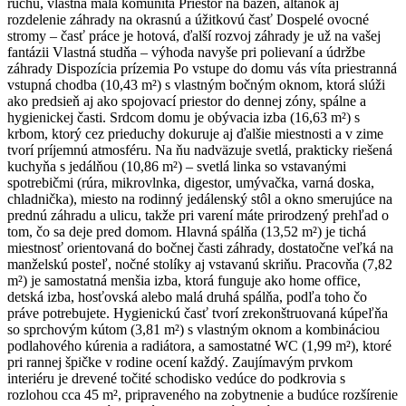
ruchu, vlastná malá komunita Priestor na bazén, altánok aj
rozdelenie záhrady na okrasnú a úžitkovú časť Dospelé ovocné
stromy – časť práce je hotová, ďalší rozvoj záhrady je už na vašej
fantázii Vlastná studňa – výhoda navyše pri polievaní a údržbe
záhrady Dispozícia prízemia Po vstupe do domu vás víta priestranná
vstupná chodba (10,43 m²) s vlastným bočným oknom, ktorá slúži
ako predsieň aj ako spojovací priestor do dennej zóny, spálne a
hygienickej časti. Srdcom domu je obývacia izba (16,63 m²) s
krbom, ktorý cez prieduchy dokuruje aj ďalšie miestnosti a v zime
tvorí príjemnú atmosféru. Na ňu nadväzuje svetlá, prakticky riešená
kuchyňa s jedálňou (10,86 m²) – svetlá linka so vstavanými
spotrebičmi (rúra, mikrovlnka, digestor, umývačka, varná doska,
chladnička), miesto na rodinný jedálenský stôl a okno smerujúce na
prednú záhradu a ulicu, takže pri varení máte prirodzený prehľad o
tom, čo sa deje pred domom. Hlavná spálňa (13,52 m²) je tichá
miestnosť orientovaná do bočnej časti záhrady, dostatočne veľká na
manželskú posteľ, nočné stolíky aj vstavanú skriňu. Pracovňa (7,82
m²) je samostatná menšia izba, ktorá funguje ako home office,
detská izba, hosťovská alebo malá druhá spálňa, podľa toho čo
práve potrebujete. Hygienickú časť tvorí zrekonštruovaná kúpeľňa
so sprchovým kútom (3,81 m²) s vlastným oknom a kombináciou
podlahového kúrenia a radiátora, a samostatné WC (1,99 m²), ktoré
pri rannej špičke v rodine ocení každý. Zaujímavým prvkom
interiéru je drevené točité schodisko vedúce do podkrovia s
rozlohou cca 45 m², pripraveného na zobytnenie a budúce rozšírenie