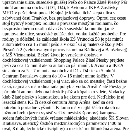
upratovanie ulice, susedské guláše) Pešo do Palace Zlaté Piesky Pár
minút autom na obchvat (D1, D4), k Avionu a IKEA Zastávky
MHD v pešej dostupnosti Krajná je krátka, tichá slepá ulica v
zabývanej časti Trnávky, bez prejazdovej dopravy. Oproti cez cestu
stojí bytový komplex Solidus s prevažne mladými rodinami, čo
bezprostrednému okoliu dáva živú susedskú komunitu: jarné
upratovanie ulice, susedské guláše, deti vonku každé poobedie. Pre
rodiny je dôležité, že základná škola ZŠ Vrútocká 58 je pár minút
autom alebo cca 15 minút pešo a v okolí sú aj materské školy MŠ
Piesočná 2 (s elokovanými pracoviskami na Rádiovej a Banšelovej)
a MŠ Vietnamská. Bežný život je vyriešený doslova v
dochádzkovej vzdialenosti: Shopping Palace Zlaté Piesky prejdete
pešo za cca 15 minút alebo autom za pár minút, k Avionu a IKEA
ste autom za 5 – 7 minút a na obchvat D1 / D4 ste za 5 minút.
Centrum Bratislavy autom do 10 – 15 minút mimo špičky. V
dochádzkovej vzdialenosti je aj viac, ako sa od mestskej časti bežne
čaká, najmä ak má rodina rada pohyb a vodu. Areál Zlaté Piesky je
pár minút autom alebo na bicykli: pláž a kúpalisko v lete, Vodácky
klub Zlaté piesky s kanoistikou a kajakom pre deti. Neďaleko je aj
lezecká stena K2 či detské centrum Jump Aréna, keď sa deti
potrebujú poriadne vyšantiť. K tomu má v najbližších rokoch na
južnom brehu jazera vyrásť veľký mestský športový kampus–
sedem futbalových ihrísk vrátane mládežníckej akadémie ŠK Slovan
Bratislava, atletický štadión medzinárodných parametrov (400 m
oval, 8 dráh, technické disciplíny) a mestská multifunkčná aréna. Pre