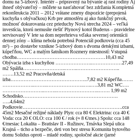
domu na 5-izbový. Interiér – pripravený na bývanie aj rast rodiny Aj
ihneď obývateľný – môžete sa nasťahovať bez zdržania Kompletná
rekonštrukcia 2011 – 2012 vrátane zmeny dispozície (prepojená
kuchyňa s obývačkou) Krb pre atmosféru aj ako funkčný prvok,
možnosť dokurovania cez prieduchy Nová strecha 2024 – veľká
investícia, ktorú nemusíte riešiť Plynový kotol Buderus – pravidelne
servisovaný V lete sa dom neprehrieva vďaka severnej orientácii
dennej zóny – klíma nebola potrebná Potenciál podkrovia (cca 45
m²) – po dostavbe vznikne 5-izbový dom s dvoma detskými izbami,
kúpeľňou, WC a malým šatníkom Rozmery miestností: Vstupná
chodba………………………………………………10,43 m2
Obývacia izba s kuchyňou …………………..………………27,49
m2 Spálňa……………………..……..……………………..
…….13,52 m2 Pracovňa/detská
izba………………………………………..7,82 m2 Kúpeľňa…….
………………..……..…………………..…..….3,81 m2 WC….
……………………..……..……………………..……. 1,99 m2
Schodisko………………………………………………….
…..4,64m2
Podkrovie…………………………………………………….cca
45m2 Mesačné režijné náklady Plyn: cca 80 € Elektrina: cca 40 €
Voda: cca 20 € OLO: cca 100 € / rok (≈ 8 €/mes.) Spolu: cca 148
€/mesiac Lokalita – Bratislav II - Ružinov, Trnávka Slepá ulica
Krajná – ticho a bezpečie, deti von bez stresu Komunita bytového
domu Solidus oproti – mladé rodiny, spoločné akcie (jarné