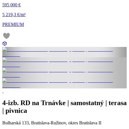
595 000 €
5 219,3 €/m²
PREMIUM
4-izb. RD na Trnávke | samostatný | terasa
| pivnica
Bulharská 133, Bratislava-Ružinov, okres Bratislava II