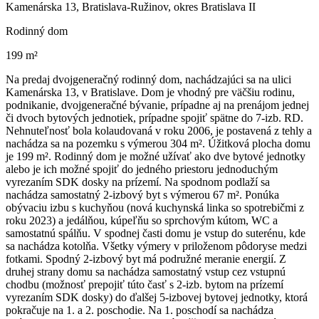
Kamenárska 13, Bratislava-Ružinov, okres Bratislava II
Rodinný dom
199 m²
Na predaj dvojgeneračný rodinný dom, nachádzajúci sa na ulici
Kamenárska 13, v Bratislave. Dom je vhodný pre väčšiu rodinu,
podnikanie, dvojgeneračné bývanie, prípadne aj na prenájom jednej
či dvoch bytových jednotiek, prípadne spojiť spätne do 7-izb. RD.
Nehnuteľnosť bola kolaudovaná v roku 2006, je postavená z tehly a
nachádza sa na pozemku s výmerou 304 m². Úžitková plocha domu
je 199 m². Rodinný dom je možné užívať ako dve bytové jednotky
alebo je ich možné spojiť do jedného priestoru jednoduchým
vyrezaním SDK dosky na prízemí. Na spodnom podlaží sa
nachádza samostatný 2-izbový byt s výmerou 67 m². Ponúka
obývaciu izbu s kuchyňou (nová kuchynská linka so spotrebičmi z
roku 2023) a jedálňou, kúpeľňu so sprchovým kútom, WC a
samostatnú spálňu. V spodnej časti domu je vstup do suterénu, kde
sa nachádza kotolňa. Všetky výmery v priloženom pôdoryse medzi
fotkami. Spodný 2-izbový byt má podružné meranie energií. Z
druhej strany domu sa nachádza samostatný vstup cez vstupnú
chodbu (možnosť prepojiť túto časť s 2-izb. bytom na prízemí
vyrezaním SDK dosky) do ďalšej 5-izbovej bytovej jednotky, ktorá
pokračuje na 1. a 2. poschodie. Na 1. poschodí sa nachádza