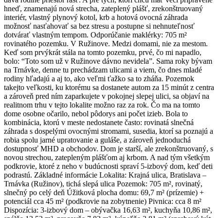
hneď, znamenajú nová strecha, zateplený plášť, zrekonštruovaný
interiér, vlastný plynový kotol, krb a hotová ovocná záhrada
možnosť nasťahovať sa bez stresu a postupne si nehnuteľnosť
dotvárať vlastným tempom. Odporúčanie maklérky: 705 m²
rovinatého pozemku. V Ružinove. Medzi domami, nie za mestom.
Keď som prvýkrát stála na tomto pozemku, prvé, čo mi napadlo,
bolo: “Toto som už v Ružinove dávno nevidela”. Sama roky bývam
na Trnávke, denne tu prechádzam ulicami a viem, čo dnes mladé
rodiny hľadajú a aj to, ako veľmi ťažko sa to zháňa. Pozemok
takejto veľkosti, ku ktorému sa dostanete autom za 15 minút z centra
a zároveň pred ním zaparkujete v pokojnej slepej ulici, sa objaví na
realitnom trhu v tejto lokalite možno raz za rok. Čo ma na tomto
dome osobne očarilo, nebol pôdorys ani počet izieb. Bola to
kombinácia, ktorú v meste nedostanete často: rovinatá slnečná
záhrada s dospelými ovocnými stromami, susedia, ktorí sa poznajú a
robia spolu jarné upratovanie a guláše, a zároveň jednoduchá
dostupnosť MHD a obchodov. Dom je starší, ale zrekonštruovaný, s
novou strechou, zatepleným plášťom aj krbom. A nad tým všetkým
podkrovie, ktoré z neho v budúcnosti spraví 5-izbový dom, keď deti
podrastú. Základné informácie Lokalita: Krajná ulica, Bratislava –
Trnávka (Ružinov), tichá slepá ulica Pozemok: 705 m², rovinatý,
slnečný po celý deň Úžitková plocha domu: 69,7 m² (prízemie) +
potenciál cca 45 m² (podkrovie na zobytnenie) Pivnica: cca 8 m²
Dispozícia: 3-izbový dom – obývačka 16,63 m², kuchyňa 10,86 m²,