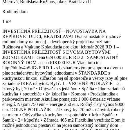
Mierová, Bratislava-Ružinov, okres Bratislava II
Rodinný dom
1 m²
INVESTIČNÁ PRÍLEŽITOSŤ – NOVOSTAVBA NA
REPÍKOVEJ ULICI, BRATISLAVA! Dva samostatné 5-izbové
rodinné domy na predaj – developerský projekt na rozhraní
Ružinova a Vrakune Kolaudácia projektu: február 2026 RD 1 –
INVESTIČNÁ PRÍLEŽITOSŤ S DVOMA BYTOVÝMI
JEDNOTKAMI - cena 629 000 EUR RD 2 - SAMOSTATNÝ
RODINNÝ DOM - cena 618 000 EUR Viac. info tu:
http://bit.ly/4nSdGvF RD 1 - s bezbarierovým prístupom a dvoma
plne zariadenými bytovými jednotkami v ŠTANDARDE s
kuchynskou linkou, súčasťou nej sú spotrebiče a všetky izby sú plne
zariadené IKEA nábytok. Byt č. 1 - VRCHNÉ PODLAŽIE – 2-
izbový byt, 70 m² • Obývačka s jedálňou • Spálňa • Plne zariadená
kuchyňa + spotrebiče • 2× kúpeľňa • Komora • Predzáhradka a
parkovacím miestom Aktuálne prenajaté: 1 000 €/mesiac vrátane
energií. Nájom 750 eur + energie 250 eur. Ročný čistý výnos 9000
eur. DOLNÉ PODLAŽIE – 2-izbový byt 70 m2 - nábytok robený
na mieru • Obývačka s kuchyňou + spotrebiče + krb • Spálňa •
Šatník • 2× kúpeľňa • Záhrada 465 m2 Flexibilita využitia: Dom je
možné jednoducho prestavať na jeden samostatný rodinný dom –