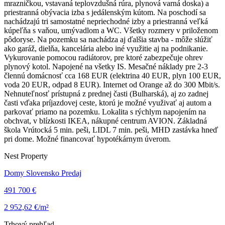
mrazničkou, vstavaná teplovzdušná rúra, plynová varná doska) a
priestranná obývacia izba s jedálenským kútom. Na poschodí sa
nachádzajú tri samostatné nepriechodné izby a priestranná veľká
kúpeľňa s vaňou, umývadlom a WC. Všetky rozmery v priloženom
pôdoryse. Na pozemku sa nachádza aj ďalšia stavba - môže slúžiť
ako garáž, dielňa, kancelária alebo iné využitie aj na podnikanie.
Vykurovanie pomocou radiátorov, pre ktoré zabezpečuje ohrev
plynový kotol. Napojené na všetky IS. Mesačné náklady pre 2-3
člennú domácnosť cca 168 EUR (elektrina 40 EUR, plyn 100 EUR,
voda 20 EUR, odpad 8 EUR). Internet od Orange až do 300 Mbit/s.
Nehnuteľnosť prístupná z prednej časti (Bulharská), aj zo zadnej
časti vďaka príjazdovej ceste, ktorú je možné využivať aj autom a
parkovať priamo na pozemku. Lokalita s rýchlym napojením na
obchvat, v blízkosti IKEA, nákupné centrum AVION. Základná
škola Vrútocká 5 min. peši, LIDL 7 min. peši, MHD zastávka hneď
pri dome. Možné financovať hypotékárnym úverom.
Nest Property
Domy Slovensko Predaj
491 700 €
2 952,62 €/m²
Trhový prehľad