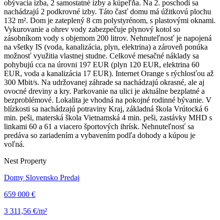
obývacia izba, 2 samostatné izby a kúpeľňa. Na 2. poschodí sa
nachádzajú 2 podkrovné izby. Táto časť domu má úžitkovú plochu
132 m². Dom je zateplený 8 cm polystyrénom, s plastovými oknami.
Vykurovanie a ohrev vody zabezpečuje plynový kotol so
zásobníkom vody s objemom 200 litrov. Nehnuteľnosť je napojená
na všetky IS (voda, kanalizácia, plyn, elektrina) a zároveň ponúka
možnosť využitia vlastnej studne. Celkové mesačné náklady sa
pohybujú cca na úrovni 197 EUR (plyn 120 EUR, elektrina 60
EUR, voda a kanalizácia 17 EUR). Internet Orange s rýchlosťou až
300 Mbit/s. Na udržovanej záhrade sa nachádzajú okrasné, ale aj
ovocné dreviny a kry. Parkovanie na ulici je aktuálne bezplatné a
bezproblémové. Lokalita je vhodná na pokojné rodinné bývanie. V
blízkosti sa nachádzajú potraviny Kraj, základná škola Vrútocká 6
min. peši, materská škola Vietnamská 4 min. peši, zastávky MHD s
linkami 60 a 61 a viacero športových ihrísk. Nehnuteľnosť sa
predáva so zariadením a vybavením podľa dohody a kúpou je
voľná.
Nest Property
Domy Slovensko Predaj
659 000 €
3 311,56 €/m²