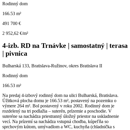
Rodinný dom
166.53 m²
491 700 €
2 952,62 €/m²
4-izb. RD na Trnávke | samostatný | terasa
| pivnica
Bulharská 133, Bratislava-Ružinov, okres Bratislava II
Rodinný dom
166.53 m²
Na predaj 4-izbový rodinný dom na ulici Bulharská, Bratislava.
Úžitková plocha domu je 166.53 m², postavený na pozemku o
výmere 264 m². Bol postavený v roku 2002. Rodinný dom je
rozdelený na tri podlažia – suterén, prízemie a poschodie. V
suteréne sa nachádza priestranný úložný priestor na uskladnenie
vecí. Na prízemí sa nachádza vstupná chodba, kúpeľňa so
sprchovým kútom, umývadlom a WC, kuchyňa (chladnička s