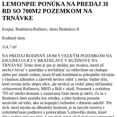
LEMONPIE PONÚKA NA PREDAJ 3I
RD SO 700M2 POZEMKOM NA
TRNÁVKE
Krajná, Bratislava-Ružinov, okres Bratislava II
Rodinný dom
114.7 m²
NA PREDAJ RODINNÝ DOM S VEĽKÝM POZEMKOM NA
KRAJNEJ ULICI V BRATISLAVE V RUŽINOVE NA
TRNÁVKE Tento dom je pre je ideálny pre dvojicu, ktorá už
nechce bývať v paneláku a dochádzať za oddychom na chalupu
alebo pre mladú rodinu, ktorá hľadá kombináciu pokojného bývania
s vlastnou záhradou a zároveň nechce odísť z mesta. Sadne tým,
ktorí ocenia ticho slepej ulice, ale nechcú sa vzdať plnej občianskej
vybavenosti Ružinova, MHD a škôl v okolí. Pozemok s rozlohou
705 m² medzi domami v zastavanej časti mesta je niečo, čo sa v
Bratislave dnes ponúka len zriedka, a jeho hodnota porastie
nezávisle od toho, ako sa kupujúci rozhodne s domom naložiť. Pre
tých, ktorí myslia na dlhodobý horizont, je tu navyše rezerva v
zobytniteľnom podkroví s potenciálom 5-izbového domu, ktoré
dáva rodine priestor rásť. A pre tých, ktorí chcú mať veci pripravené