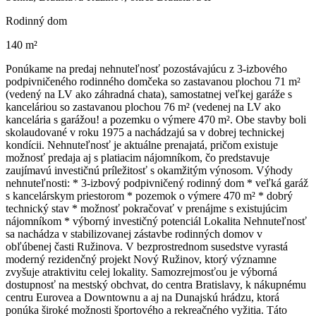
Rodinný dom
140 m²
Ponúkame na predaj nehnuteľnosť pozostávajúcu z 3-izbového
podpivničeného rodinného domčeka so zastavanou plochou 71 m²
(vedený na LV ako záhradná chata), samostatnej veľkej garáže s
kanceláriou so zastavanou plochou 76 m² (vedenej na LV ako
kancelária s garážou! a pozemku o výmere 470 m². Obe stavby boli
skolaudované v roku 1975 a nachádzajú sa v dobrej technickej
kondícii. Nehnuteľnosť je aktuálne prenajatá, pričom existuje
možnosť predaja aj s platiacim nájomníkom, čo predstavuje
zaujímavú investičnú príležitosť s okamžitým výnosom. Výhody
nehnuteľnosti: * 3-izbový podpivničený rodinný dom * veľká garáž
s kancelárskym priestorom * pozemok o výmere 470 m² * dobrý
technický stav * možnosť pokračovať v prenájme s existujúcim
nájomníkom * výborný investičný potenciál Lokalita Nehnuteľnosť
sa nachádza v stabilizovanej zástavbe rodinných domov v
obľúbenej časti Ružinova. V bezprostrednom susedstve vyrastá
moderný rezidenčný projekt Nový Ružinov, ktorý významne
zvyšuje atraktivitu celej lokality. Samozrejmosťou je výborná
dostupnosť na mestský obchvat, do centra Bratislavy, k nákupnému
centru Eurovea a Downtownu a aj na Dunajskú hrádzu, ktorá
ponúka široké možnosti športového a rekreačného vyžitia. Táto