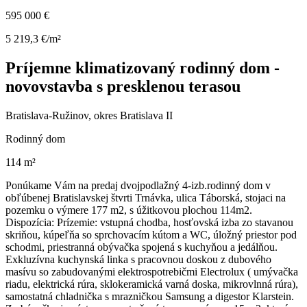
595 000 €
5 219,3 €/m²
Príjemne klimatizovaný rodinný dom -
novovstavba s presklenou terasou
Bratislava-Ružinov, okres Bratislava II
Rodinný dom
114 m²
Ponúkame Vám na predaj dvojpodlažný 4-izb.rodinný dom v
obľúbenej Bratislavskej štvrti Trnávka, ulica Táborská, stojaci na
pozemku o výmere 177 m2, s úžitkovou plochou 114m2.
Dispozícia: Prízemie: vstupná chodba, hosťovská izba zo stavanou
skriňou, kúpeľňa so sprchovacím kútom a WC, úložný priestor pod
schodmi, priestranná obývačka spojená s kuchyňou a jedálňou.
Exkluzívna kuchynská linka s pracovnou doskou z dubového
masívu so zabudovanými elektrospotrebičmi Electrolux ( umývačka
riadu, elektrická rúra, sklokeramická varná doska, mikrovlnná rúra),
samostatná chladnička s mrazničkou Samsung a digestor Klarstein.